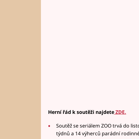
Herní řád k soutěži najdete
ZDE.
Soutěž se seriálem ZOO trvá do lis
týdnů a 14 výherců parádní rodinné