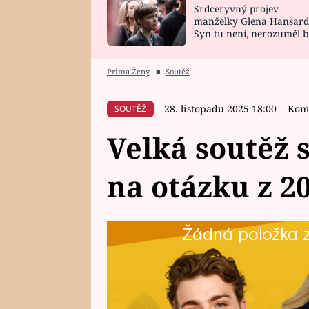
Srdceryvný projev
SNÁŘ
CELEBRITY
manželky Glena Hansard
Syn tu není, nerozuměl b
HOROSKOP NA
VAŘENÍ
tomu, vysvětlila
ROK 2023
Prima Ženy
■
Soutěž
28. listopadu 2025 18:00
Kome
SOUTĚŽ
Velká soutěž 
na otázku z 20
Žádná položka z 
Soutěžte s oblíbeným seriálem 
kanceláře Blue Style. Každý týde
těšit na voucher, který lze promě
v hodnotě 50 000 Kč. Na otázku 