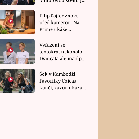
bez dubla
Filip Sajler znovu
před kamerou: Na
Primě ukáže
poctivou kuchyni i
rychlé recepty
Vyřazení se
tentokrát nekonalo.
Dvojčata ale mají po
uzavření třetí etapy
závodu nůž na krku
Šok v Kambodži.
Favoritky Chicas
končí, závod ukázal
svou nejtvrdší tvář