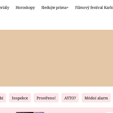
eriály
Horoskopy
Sledujte prima+
Filmový festival Karl
Celebrity
Recept
MÓDA A KRÁSA
HLAVNÍ JÍ
VZTAHY A SEX
SLADKÉ
PRIMA MAMINKA
ZDRAVÉ
bí
Inspekce
Prostřeno!
AYTO?
Módní alarm
Fresh
Living
RECEPTY
BYDLENÍ