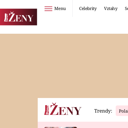
Menu
Celebrity
Vztahy
S
Seriály
Životní styl
ZOO
DIETY A HUBNUTÍ
PROSTŘENO!
CESTOVÁNÍ A
DOVOLENÁ
DUCH
ZDRAVÍ
Trendy:
Pola
Horoskopy
Video
ASTROČLÁNKY
SERIÁLY