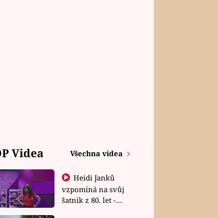
P Videa
Všechna videa
Heidi Janků
vzpomíná na svůj
šatník z 80. let -
Shopaholičky