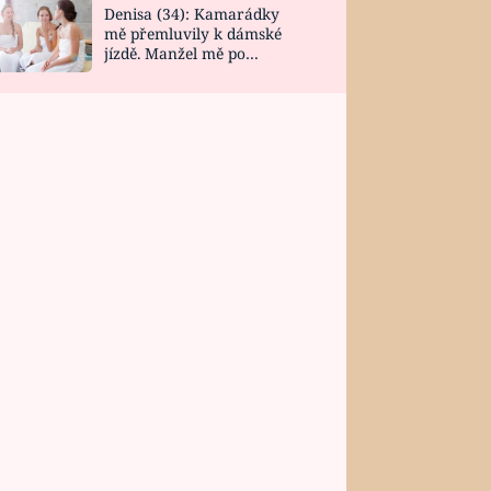
Denisa (34): Kamarádky
mě přemluvily k dámské
jízdě. Manžel mě po
návratu zaskočil