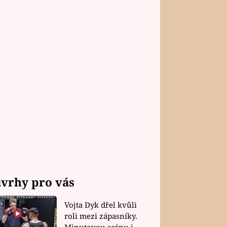
vrhy pro vás
Vojta Dyk dřel kvůli
roli mezi zápasníky.
Minutovou scénu jel