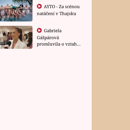
AYTO - Za scénou
natáčení v Thajsku
Gabriela
Gášpárová
promluvila o vztahu
a zakládání rodiny