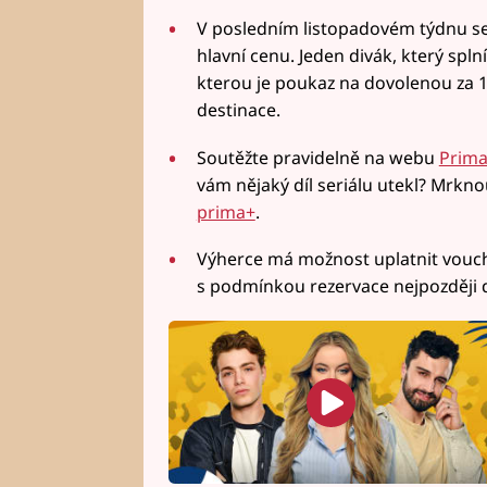
V posledním listopadovém týdnu se
hlavní cenu. Jeden divák, který spln
kterou je poukaz na dovolenou za 1
destinace.
Soutěžte pravidelně na webu
Prima
vám nějaký díl seriálu utekl? Mrkn
prima+
.
Výherce má možnost uplatnit vouche
s podmínkou rezervace nejpozději d