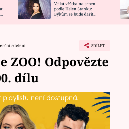
Velká věštba na srpen
NOVINKY
ZAHRADA
a:
podle Helen Stanku:
y
Býkům se bude dařit,
VIDEORECEPTY
DESIGN
Vodnáře čeká jízda
rční sdělení
SDÍLET
se ZOO! Odpovězte
0. dílu
playlistu není dostupná.
ZOO o dovolenou od cestovní
n se tak může jeden ze soutěžících
nit v libovolný zájezd od CK Blue Style
z 200. dílu odpovězte prostřednictvím