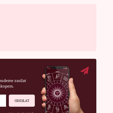
budeme zasílat
oskopem.
ODESLAT