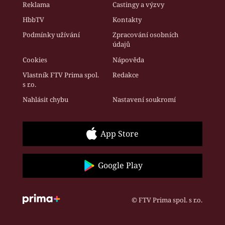
Reklama
Castingy a výzvy
HbbTV
Kontakty
Podmínky užívání
Zpracování osobních
údajů
Cookies
Nápověda
Vlastník FTV Prima spol.
Redakce
s r.o.
Nahlásit chybu
Nastavení soukromí
App Store
Google Play
© FTV Prima spol. s r.o.