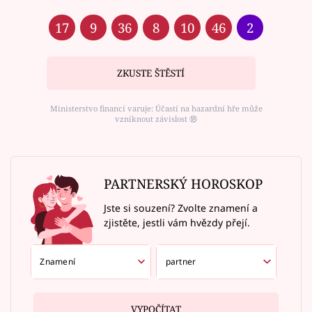
17
9
36
8
10
46
2
ZKUSTE ŠTĚSTÍ
Ministerstvo financí varuje: Účastí na hazardní hře může
vzniknout závislost ⑱
PARTNERSKÝ HOROSKOP
Jste si souzení? Zvolte znamení a
zjistěte, jestli vám hvězdy přejí.
VYPOČÍTAT