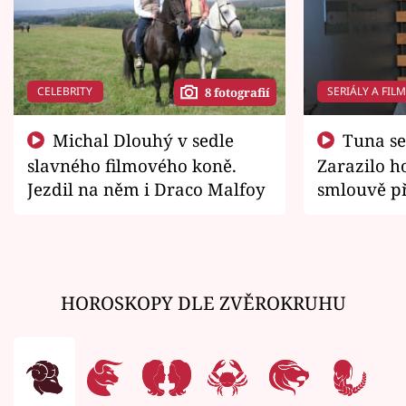
CELEBRITY
SERIÁLY A FIL
8 fotografií
Michal Dlouhý v sedle
Tuna se chtěl vrátit domů.
slavného filmového koně.
Zarazilo ho
Jezdil na něm i Draco Malfoy
smlouvě př
zemřít
HOROSKOPY DLE ZVĚROKRUHU