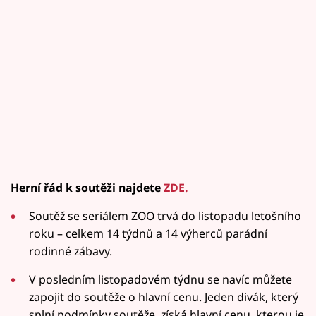
Herní řád k soutěži najdete
ZDE.
Soutěž se seriálem ZOO trvá do listopadu letošního
roku – celkem 14 týdnů a 14 výherců parádní
rodinné zábavy.
V posledním listopadovém týdnu se navíc můžete
zapojit do soutěže o hlavní cenu. Jeden divák, který
splní podmínky soutěže, získá hlavní cenu, kterou je