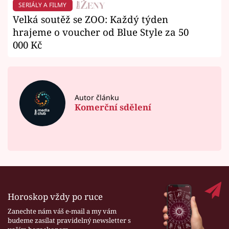
SERIÁLY A FILMY
Velká soutěž se ZOO: Každý týden
hrajeme o voucher od Blue Style za 50
000 Kč
Autor článku
Komerční sdělení
Horoskop vždy po ruce
Zanechte nám váš e-mail a my vám
budeme zasílat pravidelný newsletter s