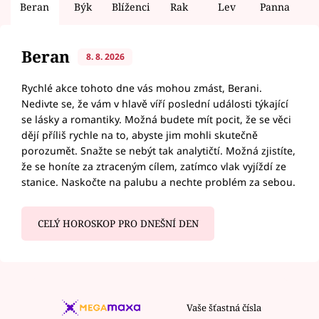
Beran
Býk
Blíženci
Rak
Lev
Panna
V
Beran
8. 8. 2026
Rychlé akce tohoto dne vás mohou zmást, Berani.
Nedivte se, že vám v hlavě víří poslední události týkající
se lásky a romantiky. Možná budete mít pocit, že se věci
dějí příliš rychle na to, abyste jim mohli skutečně
porozumět. Snažte se nebýt tak analytičtí. Možná zjistíte,
že se honíte za ztraceným cílem, zatímco vlak vyjíždí ze
stanice. Naskočte na palubu a nechte problém za sebou.
CELÝ HOROSKOP PRO DNEŠNÍ DEN
Vaše šťastná čísla