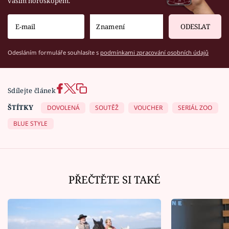
vaším horoskopem.
ODESLAT
Odesláním formuláře souhlasíte s
podmínkami zpracování osobních údajů
Sdílejte článek
ŠTÍTKY
DOVOLENÁ
SOUTĚŽ
VOUCHER
SERIÁL ZOO
BLUE STYLE
PŘEČTĚTE SI TAKÉ