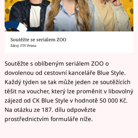
Horoskopy
Sledujte prima+
Filmový festival Karlovy Vary
Soutěžte se seriálem ZOO
Pořady
Zdroj: FTV Prima
Mámy sobě
Soutěžte s oblíbeným seriálem ZOO o
dovolenou od cestovní kanceláře Blue Style.
Přihlášení
Každý týden se tak může jeden ze soutěžících
těšit na voucher, který lze proměnit v libovolný
zájezd od CK Blue Style v hodnotě 50 000 Kč.
Sledujte nás
Na otázku ze 187. dílu odpovězte
prostřednictvím formuláře níže.