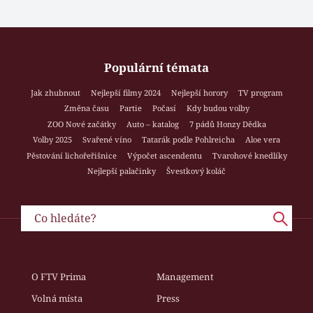
Populární témata
Jak zhubnout
Nejlepší filmy 2024
Nejlepší horory
TV program
Změna času
Partie
Počasí
Kdy budou volby
ZOO Nové začátky
Auto – katalog
7 pádů Honzy Dědka
Volby 2025
Svařené víno
Tatarák podle Pohlreicha
Aloe vera
Pěstování lichořeřišnice
Výpočet ascendentu
Tvarohové knedlíky
Nejlepší palačinky
Švestkový koláč
O FTV Prima
Management
Volná místa
Press