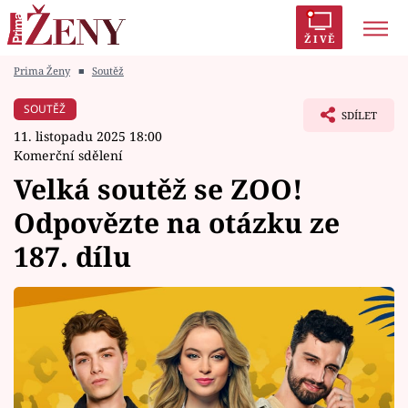
ŽIVĚ
Prima Ženy
■
Soutěž
Trendy:
Polabí
Inspekce
Prostřeno!
AYTO?
SOUTĚŽ
SDÍLET
Módní alarm
Zrádci
Proměny
11. listopadu 2025 18:00
Komerční sdělení
Velká soutěž se ZOO!
Odpovězte na otázku ze
Témata
187. dílu
Celebrity
Vztahy
Seriály