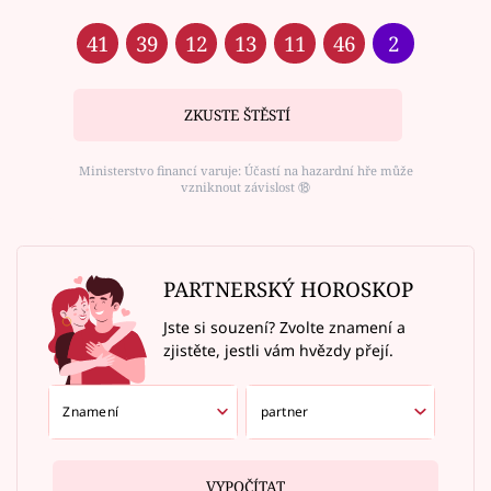
41
39
12
13
11
46
2
ZKUSTE ŠTĚSTÍ
Ministerstvo financí varuje: Účastí na hazardní hře může
vzniknout závislost ⑱
PARTNERSKÝ HOROSKOP
Jste si souzení? Zvolte znamení a
zjistěte, jestli vám hvězdy přejí.
VYPOČÍTAT