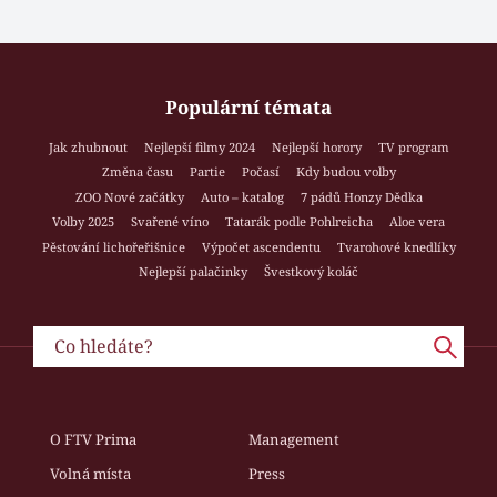
Populární témata
Jak zhubnout
Nejlepší filmy 2024
Nejlepší horory
TV program
Změna času
Partie
Počasí
Kdy budou volby
ZOO Nové začátky
Auto – katalog
7 pádů Honzy Dědka
Volby 2025
Svařené víno
Tatarák podle Pohlreicha
Aloe vera
Pěstování lichořeřišnice
Výpočet ascendentu
Tvarohové knedlíky
Nejlepší palačinky
Švestkový koláč
O FTV Prima
Management
Volná místa
Press