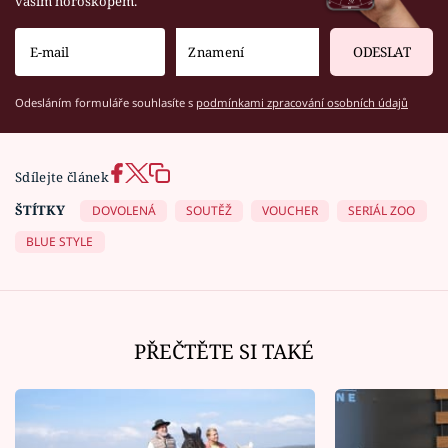
vaším horoskopem.
ODESLAT
Odesláním formuláře souhlasíte s
podmínkami zpracování osobních údajů
Sdílejte článek
ŠTÍTKY
DOVOLENÁ
SOUTĚŽ
VOUCHER
SERIÁL ZOO
BLUE STYLE
PŘEČTĚTE SI TAKÉ