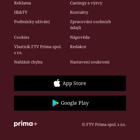
Reklama
Castingy a výzvy
HbbTV
Kontakty
Podmínky užívání
Zpracování osobních
údajů
Cookies
Nápověda
Vlastník FTV Prima spol.
Redakce
s r.o.
Nahlásit chybu
Nastavení soukromí
App Store
Google Play
© FTV Prima spol. s r.o.