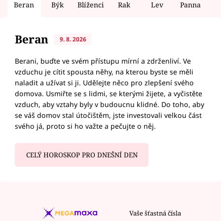
Beran
Býk
Blíženci
Rak
Lev
Panna
V
Beran
9. 8. 2026
Berani, buďte ve svém přístupu mírní a zdrženliví. Ve
vzduchu je cítit spousta něhy, na kterou byste se měli
naladit a užívat si ji. Udělejte něco pro zlepšení svého
domova. Usmiřte se s lidmi, se kterými žijete, a vyčistěte
vzduch, aby vztahy byly v budoucnu klidné. Do toho, aby
se váš domov stal útočištěm, jste investovali velkou část
svého já, proto si ho važte a pečujte o něj.
CELÝ HOROSKOP PRO DNEŠNÍ DEN
Vaše šťastná čísla