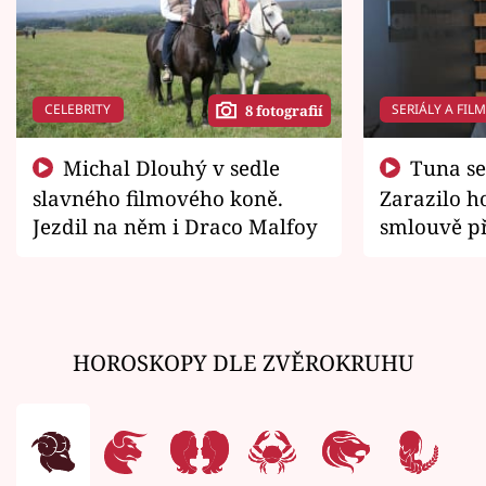
CELEBRITY
SERIÁLY A FIL
8 fotografií
Michal Dlouhý v sedle
Tuna se chtěl vrátit domů.
slavného filmového koně.
Zarazilo ho
Jezdil na něm i Draco Malfoy
smlouvě př
zemřít
HOROSKOPY DLE ZVĚROKRUHU