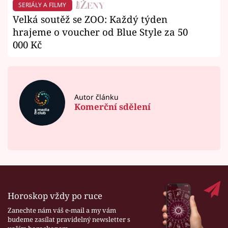
SERIÁLY A FILMY
Velká soutěž se ZOO: Každý týden
hrajeme o voucher od Blue Style za 50
000 Kč
Autor článku
Komerční sdělení
Horoskop vždy po ruce
Zanechte nám váš e-mail a my vám
budeme zasílat pravidelný newsletter s