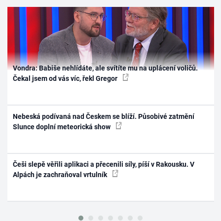
Vondra: Babiše nehlídáte, ale svítíte mu na uplácení voličů.
Čekal jsem od vás víc, řekl Gregor
Nebeská podívaná nad Českem se blíží. Působivé zatmění
Slunce doplní meteorická show
Češi slepě věřili aplikaci a přecenili síly, píší v Rakousku. V
Alpách je zachraňoval vrtulník