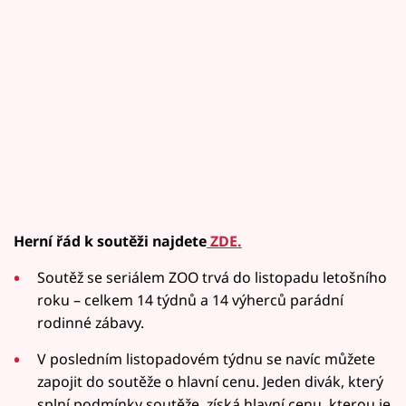
Herní řád k soutěži najdete
ZDE.
Soutěž se seriálem ZOO trvá do listopadu letošního
roku – celkem 14 týdnů a 14 výherců parádní
rodinné zábavy.
V posledním listopadovém týdnu se navíc můžete
zapojit do soutěže o hlavní cenu. Jeden divák, který
splní podmínky soutěže, získá hlavní cenu, kterou je