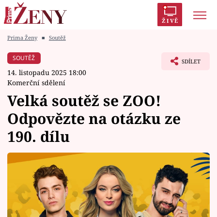
ŽIVĚ
Prima Ženy
■
Soutěž
Trendy:
Polabí
Inspekce
Prostřeno!
AYTO?
SOUTĚŽ
SDÍLET
Módní alarm
Zrádci
Proměny
14. listopadu 2025 18:00
Komerční sdělení
Velká soutěž se ZOO!
Odpovězte na otázku ze
Témata
190. dílu
Celebrity
Vztahy
Seriály