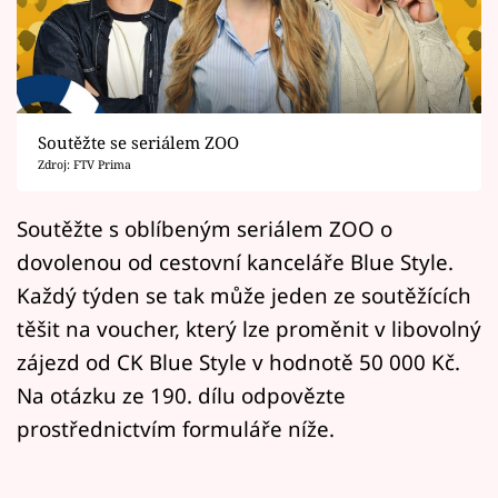
Horoskopy
Sledujte prima+
Filmový festival Karlovy Vary
Soutěžte se seriálem ZOO
Pořady
Zdroj: FTV Prima
Mámy sobě
Soutěžte s oblíbeným seriálem ZOO o
dovolenou od cestovní kanceláře Blue Style.
Přihlášení
Každý týden se tak může jeden ze soutěžících
těšit na voucher, který lze proměnit v libovolný
zájezd od CK Blue Style v hodnotě 50 000 Kč.
Sledujte nás
Na otázku ze 190. dílu odpovězte
prostřednictvím formuláře níže.