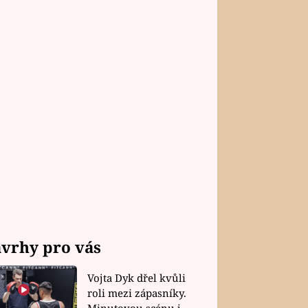
vrhy pro vás
Vojta Dyk dřel kvůli
roli mezi zápasníky.
Minutovou scénu jel