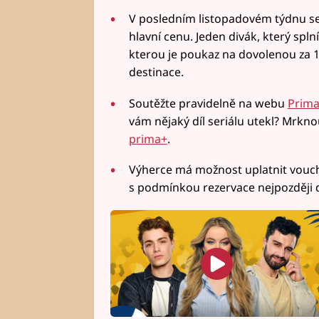
V posledním listopadovém týdnu se
hlavní cenu. Jeden divák, který spln
kterou je poukaz na dovolenou za 1
destinace.
Soutěžte pravidelně na webu
Prima
vám nějaký díl seriálu utekl? Mrkn
prima+
.
Výherce má možnost uplatnit vouche
s podmínkou rezervace nejpozději d