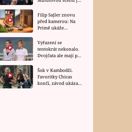
bez dubla
Filip Sajler znovu
před kamerou: Na
Primě ukáže
poctivou kuchyni i
rychlé recepty
Vyřazení se
tentokrát nekonalo.
Dvojčata ale mají po
uzavření třetí etapy
závodu nůž na krku
Šok v Kambodži.
Favoritky Chicas
končí, závod ukázal
svou nejtvrdší tvář