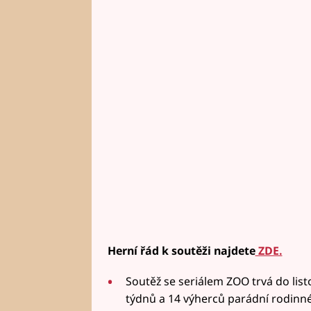
Herní řád k soutěži najdete
ZDE.
Soutěž se seriálem ZOO trvá do lis
týdnů a 14 výherců parádní rodinné