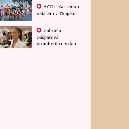
AYTO - Za scénou
natáčení v Thajsku
Gabriela
Gášpárová
promluvila o vztahu
a zakládání rodiny