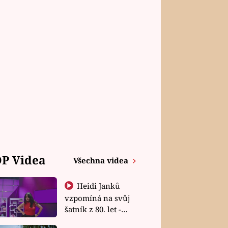
P Videa
Všechna videa
Heidi Janků
vzpomíná na svůj
šatník z 80. let -
Shopaholičky