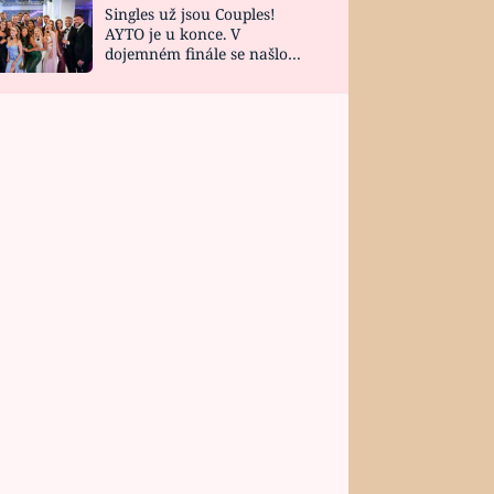
Singles už jsou Couples!
AYTO je u konce. V
dojemném finále se našlo
všech 10 Perfect Matchů