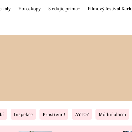
eriály
Horoskopy
Sledujte prima+
Filmový festival Karl
Celebrity
Recept
MÓDA A KRÁSA
HLAVNÍ JÍ
VZTAHY A SEX
SLADKÉ
PRIMA MAMINKA
ZDRAVÉ
bí
Inspekce
Prostřeno!
AYTO?
Módní alarm
Fresh
Living
RECEPTY
BYDLENÍ