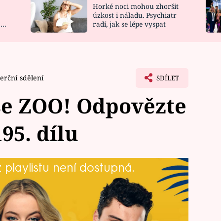
Horké noci mohou zhoršit
NOVINKY
ZAHRADA
úzkost i náladu. Psychiatr
 a
radí, jak se lépe vyspat
VIDEORECEPTY
DESIGN
rční sdělení
SDÍLET
se ZOO! Odpovězte
95. dílu
playlistu není dostupná.
ZOO o dovolenou od cestovní
n se tak může jeden ze soutěžících
nit v libovolný zájezd od CK Blue Style
ze 195. dílu odpovězte