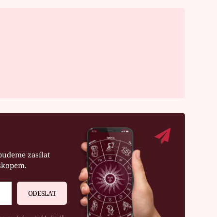
budeme zasílat
oskopem.
ODESLAT