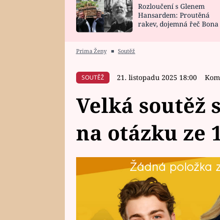
Rozloučení s Glenem
SNÁŘ
CELEBRITY
Hansardem: Proutěná
rakev, dojemná řeč Bona
HOROSKOP NA
VAŘENÍ
zpěv Irglové s Vedderem
ROK 2023
Prima Ženy
■
Soutěž
21. listopadu 2025 18:00
Kome
SOUTĚŽ
Velká soutěž 
na otázku ze 1
Žádná položka z 
Soutěžte s oblíbeným seriálem 
kanceláře Blue Style. Každý týde
těšit na voucher, který lze promě
v hodnotě 50 000 Kč. Na otázku 