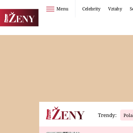
Menu
Celebrity
Vztahy
S
Seriály
Životní styl
ZOO
DIETY A HUBNUTÍ
PROSTŘENO!
CESTOVÁNÍ A
DOVOLENÁ
DUCH
ZDRAVÍ
Trendy:
Pola
Horoskopy
Video
ASTROČLÁNKY
SERIÁLY