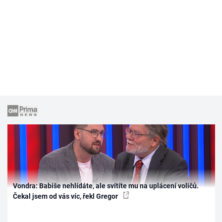
Vondra: Babiše nehlídáte, ale svítíte mu na uplácení voličů.
Čekal jsem od vás víc, řekl Gregor