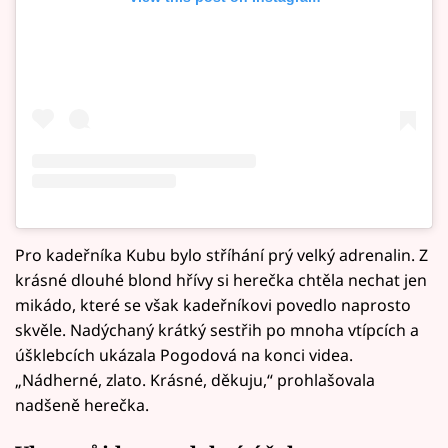
Pro kadeřníka Kubu bylo stříhání prý velký adrenalin. Z
krásné dlouhé blond hřívy si herečka chtěla nechat jen
mikádo, které se však kadeřníkovi povedlo naprosto
skvěle. Nadýchaný krátký sestřih po mnoha vtípcích a
úšklebcích ukázala Pogodová na konci videa.
„Nádherné, zlato. Krásné, děkuju,“ prohlašovala
nadšeně herečka.