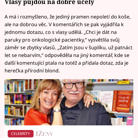
Vlasy půjdou na dobré účely
A má i rozmyšleno, že jediný pramen nepoletí do koše,
ale na dobrou věc. V komentářích se pak vyjádřila k
jednomu dotazu, co s vlasy udělá. „Chci je dát na
paruky pro onkologické pacientky,“ vysvětlila svůj
záměr se zbytky vlasů. „Zatím jsou v šuplíku, už patnáct
let se nebarvím,“ odpověděla na jiný komentář, kde se
další komentující ptala na totéž a přidala dotaz, zda je
herečka přírodní blond.
CELEBRITY