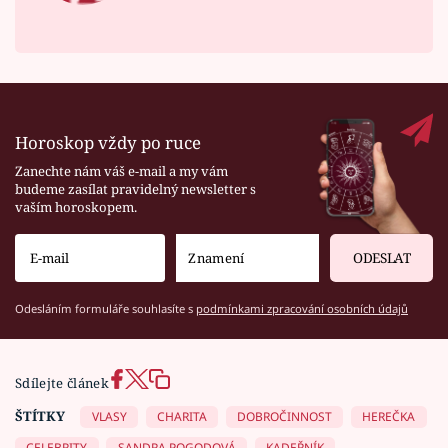
Horoskop vždy po ruce
Zanechte nám váš e-mail a my vám
budeme zasílat pravidelný newsletter s
vaším horoskopem.
ODESLAT
Odesláním formuláře souhlasíte s
podmínkami zpracování osobních údajů
Sdílejte článek
ŠTÍTKY
VLASY
CHARITA
DOBROČINNOST
HEREČKA
CELEBRITY
SANDRA POGODOVÁ
KADEŘNÍK