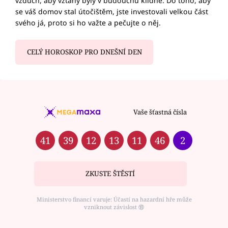
vzduch, aby vztahy byly v budoucnu klidné. Do toho, aby
se váš domov stal útočištěm, jste investovali velkou část
svého já, proto si ho važte a pečujte o něj.
CELÝ HOROSKOP PRO DNEŠNÍ DEN
Vaše šťastná čísla
41
39
12
13
11
46
2
ZKUSTE ŠTĚSTÍ
Ministerstvo financí varuje: Účastí na hazardní hře může
vzniknout závislost ⑱