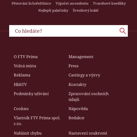
Pěstování lichořeřišnice
Výpočet ascendentu
Tvarohové knedlíky
Nejlepší palačinky
Švestkový koláč
O FTV Prima
Management
Volná místa
Press
Reklama
Castingy a výzvy
HbbTV
Kontakty
Podmínky užívání
Zpracování osobních
údajů
Cookies
Nápověda
Vlastník FTV Prima spol.
Redakce
s r.o.
Nahlásit chybu
Nastavení soukromí