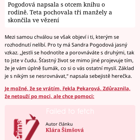
Pogodová napsala s otcem knihu o
rodině. Teta pochovala tři manžely a
skončila ve vězení
Mezi samou chválou se však objeví i ti, kterým se
rozhodnutí nelíbí. Pro ty má Sandra Pogodová jasný
vzkaz. „Jestli se hodnotíte a porovnáváte s druhými, tak
to jste v čudu. Šťastný život se mimo jiné projevuje tím,
že je vám úplně šumák, co si o vás ostatní myslí. Základ
je s nikým se nesrovnávat,“ napsala sebejistě herečka.
Je možné, že se vrátím, řekla Pekarová. Zdůraznila,
že netouží po moci, ale chce pomoci:
Failed to fetch
Autor článku
Klára Šimšová