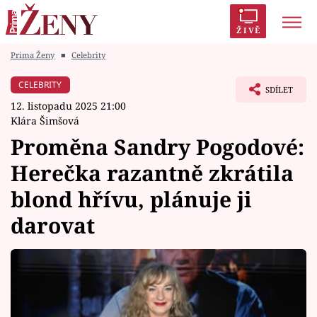
ŽIVĚ
Prima Ženy
■
Celebrity
Trendy:
Polabí
Inspekce
Prostřeno!
AYTO?
CELEBRITY
SDÍLET
Módní alarm
Zrádci
Proměny
12. listopadu 2025 21:00
Klára Šimšová
Proměna Sandry Pogodové:
Herečka razantně zkrátila
Témata
blond hřívu, plánuje ji
Celebrity
darovat
Vztahy
Seriály