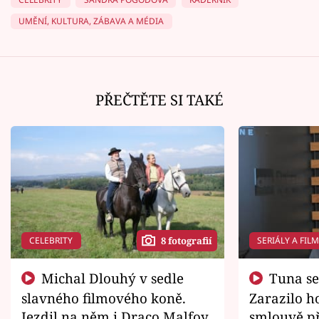
UMĚNÍ, KULTURA, ZÁBAVA A MÉDIA
PŘEČTĚTE SI TAKÉ
CELEBRITY
SERIÁLY A FIL
8 fotografií
Michal Dlouhý v sedle
Tuna se chtěl vrátit domů.
slavného filmového koně.
Zarazilo ho
Jezdil na něm i Draco Malfoy
smlouvě př