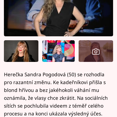
Horoskopy
Sledujte prima+
Filmový festival Karlovy Vary
Pořady
Mámy sobě
Přihlášení
Herečka Sandra Pogodová (50) se rozhodla
pro razantní změnu. Ke kadeřníkovi přišla s
Sledujte nás
blond hřívou a bez jakéhokoli váhání mu
oznámila, že vlasy chce zkrátit. Na sociálních
sítích se pochlubila videem z téměř celého
procesu a na konci ukázala výsledný účes.