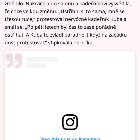
změnilo. Nakráčela do salonu a kadeřníkovi vysvětlila,
že chce velkou změnu. „Ustřihni si to sama, mně se
třesou ruce,“ protestoval nervózně kadeřník Kuba a
smál se. „Po pěti letech byl čas to zase pořádně
ostříhat. A Kuba to zvládl parádně. I když na začátku
dost protestoval,“ vtipkovala herečka.
View this post on Instagram