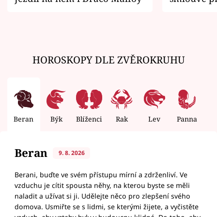
zemřít
HOROSKOPY DLE ZVĚROKRUHU
Beran
Býk
Blíženci
Rak
Lev
Panna
V
Beran
9. 8. 2026
Berani, buďte ve svém přístupu mírní a zdrženliví. Ve
vzduchu je cítit spousta něhy, na kterou byste se měli
naladit a užívat si ji. Udělejte něco pro zlepšení svého
domova. Usmiřte se s lidmi, se kterými žijete, a vyčistěte