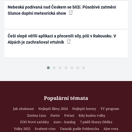
Nebeská podívaná nad Českem se blíží. Působivé zatmění
Slunce doplní meteorická show
Češi slepě věřili aplikaci a přecenili síly, píší v Rakousku. V
Alpách je zachraňoval vrtulník
Populární témata
Jak zhubnout
Nejlepší filmy 2024
Nejlepší horory
TV program
Změna času
Partie
Počasí
Kdy budou volby
ZOO Nové začátky
Auto – katalog
7 pádů Honzy Dědka
Volby 2025
Svařené víno
Tatarák podle Pohlreicha
Aloe vera