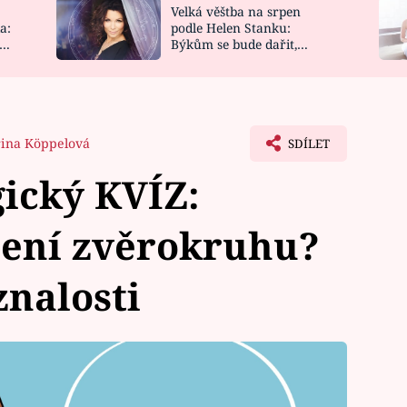
Velká věštba na srpen
NOVINKY
ZAHRADA
a:
podle Helen Stanku:
y
Býkům se bude dařit,
VIDEORECEPTY
DESIGN
Vodnáře čeká jízda
řina Köppelová
SDÍLET
gický KVÍZ:
ení zvěrokruhu?
znalosti