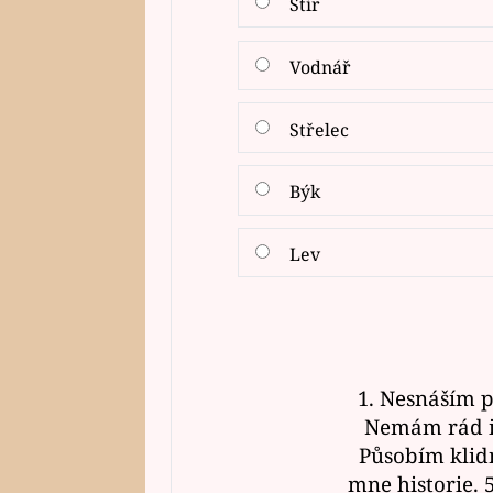
Štír
Vodnář
Střelec
Býk
Lev
1. Nesnáším 
Nemám rád i 
Působím klid
mne historie. 5