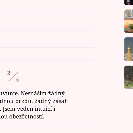
2
6
 tvůrce. Nesnáším žádný
žádnou brzdu, žádný zásah
. Jsem veden intuicí i
ou obezřetností.