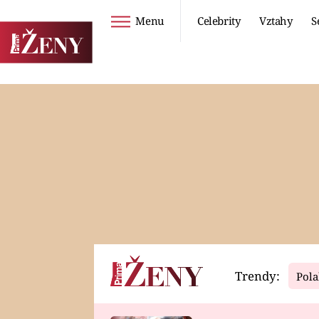
Menu
Celebrity
Vztahy
S
Seriály
Životní styl
ZOO
DIETY A HUBNUTÍ
PROSTŘENO!
CESTOVÁNÍ A
DOVOLENÁ
DUCH
ZDRAVÍ
Trendy:
Pola
Horoskopy
Video
ASTROČLÁNKY
SERIÁLY