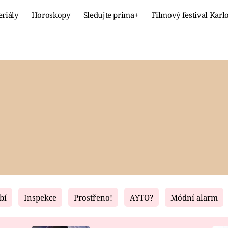
eriály
Horoskopy
Sledujte prima+
Filmový festival Karl
Celebrity
Recept
MÓDA A KRÁSA
HLAVNÍ JÍ
VZTAHY A SEX
SLADKÉ
PRIMA MAMINKA
ZDRAVÉ
bí
Inspekce
Prostřeno!
AYTO?
Módní alarm
Fresh
Living
RECEPTY
BYDLENÍ