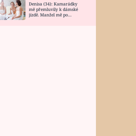
Denisa (34): Kamarádky
mě přemluvily k dámské
jízdě. Manžel mě po
návratu zaskočil