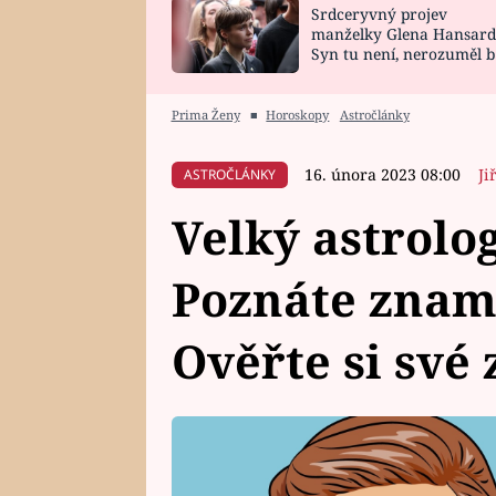
Srdceryvný projev
SNÁŘ
CELEBRITY
manželky Glena Hansard
Syn tu není, nerozuměl b
HOROSKOP NA
VAŘENÍ
tomu, vysvětlila
ROK 2023
Prima Ženy
■
Horoskopy
Astročlánky
16. února 2023 08:00
Ji
ASTROČLÁNKY
Velký astrolo
Poznáte znam
Ověřte si své 