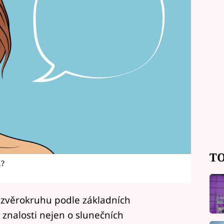
TO
u?
 zvěrokruhu podle základních
é znalosti nejen o slunečních