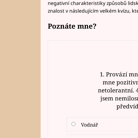
negativní charakteristiky způsobů lidsk
znalost v následujícím velkém kvízu, k
Poznáte mne?
1. Provází mn
mne pozitivn
netolerantní.
jsem nemilos
předvíd
Vodnář