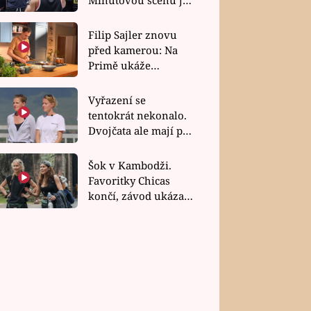
bez dubla
Filip Sajler znovu
před kamerou: Na
Primě ukáže
poctivou kuchyni i
rychlé recepty
Vyřazení se
tentokrát nekonalo.
Dvojčata ale mají po
uzavření třetí etapy
závodu nůž na krku
Šok v Kambodži.
Favoritky Chicas
končí, závod ukázal
svou nejtvrdší tvář