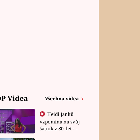
P Videa
Všechna videa
Heidi Janků
vzpomíná na svůj
šatník z 80. let -
Shopaholičky