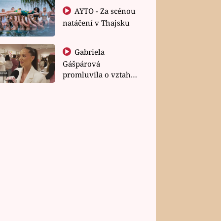
AYTO - Za scénou
natáčení v Thajsku
Gabriela
Gášpárová
promluvila o vztahu
a zakládání rodiny