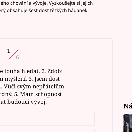
ého chování a vývoje. Vyzkoušejte si jejich
terý obsahuje šest dost těžkých hádanek.
1
6
e touha hledat. 2. Zdobí
í myšlení. 3. Jsem dost
 4. Vůči svým nepřátelům
rdný. 5. Mám schopnost
at budoucí vývoj.
Ná