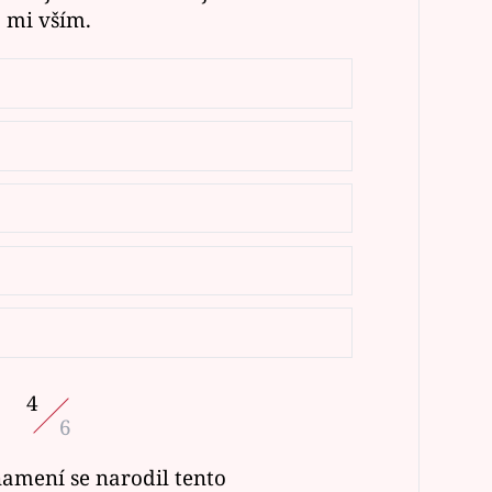
mi vším.
4
6
amení se narodil tento