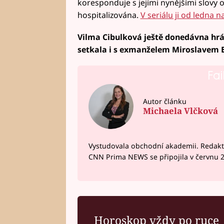
koresponduje s jejími nynějšími slovy o
hospitalizována.
V seriálu ji od ledna 
Vilma Cibulková ještě donedávna hrála
setkala i s exmanželem Miroslavem 
Fai
Autor článku
Michaela Vlčková
Vystudovala obchodní akademii. Redakto
CNN Prima NEWS se připojila v červnu 
Horoskop vždy po ruce