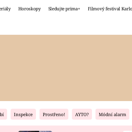
eriály
Horoskopy
Sledujte prima+
Filmový festival Karl
Celebrity
Recept
MÓDA A KRÁSA
HLAVNÍ JÍ
VZTAHY A SEX
SLADKÉ
PRIMA MAMINKA
ZDRAVÉ
bí
Inspekce
Prostřeno!
AYTO?
Módní alarm
Fresh
Living
RECEPTY
BYDLENÍ