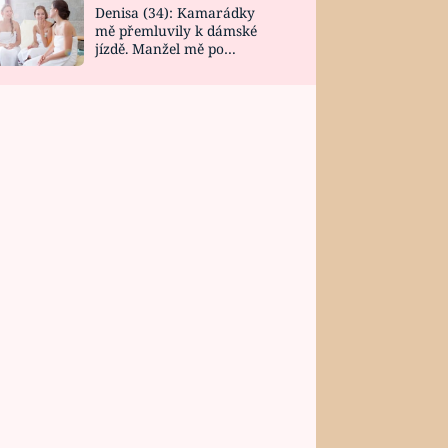
Denisa (34): Kamarádky
mě přemluvily k dámské
jízdě. Manžel mě po
návratu zaskočil