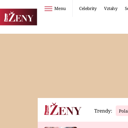
Menu
Celebrity
Vztahy
S
Seriály
Životní styl
ZOO
DIETY A HUBNUTÍ
PROSTŘENO!
CESTOVÁNÍ A
DOVOLENÁ
DUCH
ZDRAVÍ
Trendy:
Pola
Horoskopy
Video
ASTROČLÁNKY
SERIÁLY