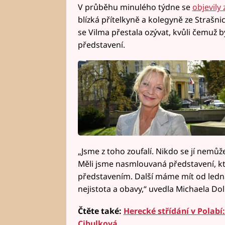
V průběhu minulého týdne se
objevily
blízká přítelkyně a kolegyně ze Strašn
se Vilma přestala ozývat, kvůli čemuž 
představení.
„Jsme z toho zoufalí. Nikdo se jí nemůže
Měli jsme nasmlouvaná představení, kt
představením. Další máme mít od ledna
nejistota a obavy,“ uvedla Michaela Do
Čtěte také:
Herecké střídání v Polabí
Cibulková