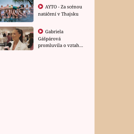
AYTO - Za scénou
natáčení v Thajsku
Gabriela
Gášpárová
promluvila o vztahu
a zakládání rodiny