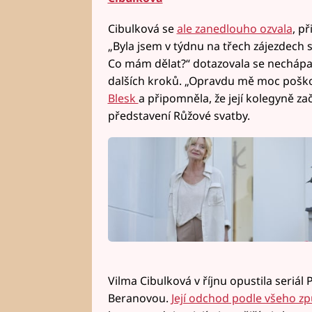
Cibulková se
ale zanedlouho ozvala
, p
„Byla jsem v týdnu na třech zájezdech s
Co mám dělat?“ dotazovala se nechápav
dalších kroků. „Opravdu mě moc poškodi
Blesk
a připomněla, že její kolegyně z
představení Růžové svatby.
Vilma Cibulková v říjnu opustila seriál
Beranovou.
Její odchod podle všeho zp