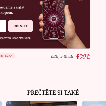
budeme zasílat
oskopem.
ODESLAT
racování osobních údajů
HEREČKA
Sdílejte článek
PŘEČTĚTE SI TAKÉ