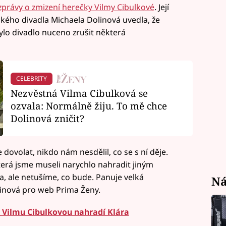
 zprávy o zmizení herečky Vilmy Cibulkové
. Její
ického divadla Michaela Dolinová uvedla, že
bylo divadlo nuceno zrušit některá
CELEBRITY
Nezvěstná Vilma Cibulková se
ozvala: Normálně žiju. To mě chce
Dolinová zničit?
 dovolat, nikdo nám nesdělil, co se s ní děje.
erá jsme museli narychlo nahradit jiným
, ale netušíme, co bude. Panuje velká
Ná
linová pro web Prima Ženy.
: Vilmu Cibulkovou nahradí Klára