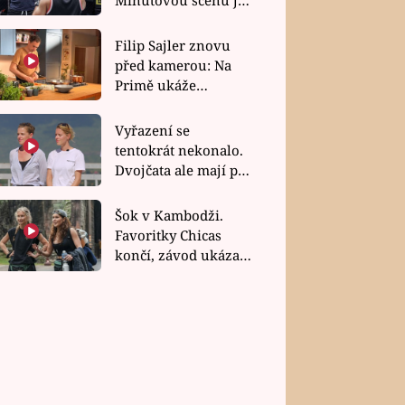
bez dubla
Filip Sajler znovu
před kamerou: Na
Primě ukáže
poctivou kuchyni i
rychlé recepty
Vyřazení se
tentokrát nekonalo.
Dvojčata ale mají po
uzavření třetí etapy
závodu nůž na krku
Šok v Kambodži.
Favoritky Chicas
končí, závod ukázal
svou nejtvrdší tvář