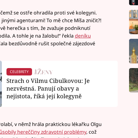
řičemž se ostře ohradila proti své kolegyni.
 jinými agenturami! To mě chce Míša zničit?!
ě herečka s tím, že zvažuje podniknutí
la. A tohle je na žalobu!“ řekla
deníku
ačala bezdůvodně rušit společné zájezdové
CELEBRITY
Strach o Vilmu Cibulkovou: Je
nezvěstná. Panují obavy a
nejistota, říká její kolegyně
 Polabí, v němž hrála praktickou lékařku Olgu
ůsobily hereččiny zdravotní problémy
, což