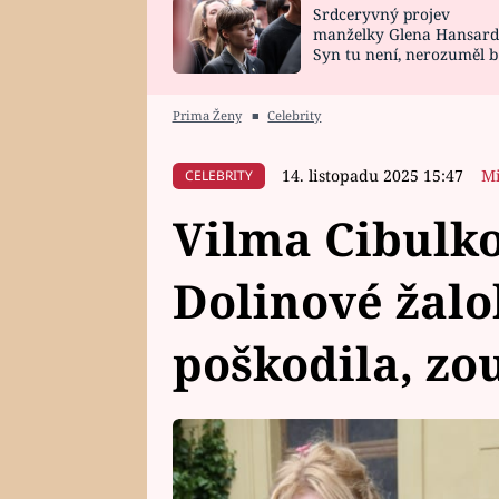
Srdceryvný projev
SNÁŘ
CELEBRITY
manželky Glena Hansard
Syn tu není, nerozuměl b
HOROSKOP NA
VAŘENÍ
tomu, vysvětlila
ROK 2023
Prima Ženy
■
Celebrity
14. listopadu 2025 15:47
Mi
CELEBRITY
Vilma Cibulko
Dolinové žal
poškodila, zo