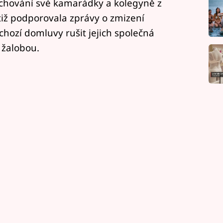
 chování své kamarádky a kolegyně z
tiž podporovala zprávy o zmizení
hozí domluvy rušit jejich společná
 žalobou.