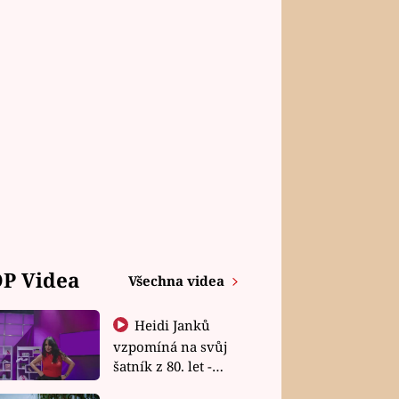
P Videa
Všechna videa
Heidi Janků
vzpomíná na svůj
šatník z 80. let -
Shopaholičky