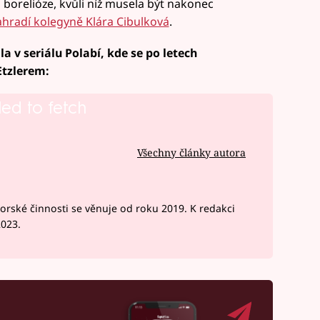
 borelióze, kvůli níž musela být nakonec
nahradí kolegyně Klára Cibulková
.
 v seriálu Polabí, kde se po letech
Etzlerem:
led to fetch
Všechny články autora
rské činnosti se věnuje od roku 2019. K redakci
2023.