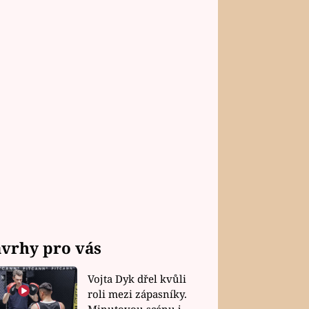
vrhy pro vás
Vojta Dyk dřel kvůli
roli mezi zápasníky.
Minutovou scénu jel