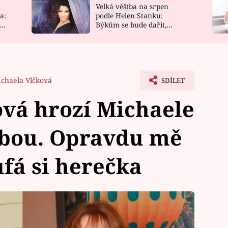
Velká věštba na srpen
NOVINKY
ZAHRADA
a:
podle Helen Stanku:
y
Býkům se bude dařit,
VIDEORECEPTY
DESIGN
Vodnáře čeká jízda
chaela Vlčková
SDÍLET
vá hrozí Michaele
obou. Opravdu mě
ufá si herečka