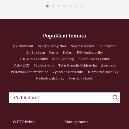
Populární témata
Jak zhubnout
Nejlepší filmy 2024
Nejlepší horory
TV program
Změna času
Partie
Počasí
Kdy budou volby
ZOO Nové začátky
Auto – katalog
7 pádů Honzy Dědka
Volby 2025
Svařené víno
Tatarák podle Pohlreicha
Aloe vera
Pěstování lichořeřišnice
Výpočet ascendentu
Tvarohové knedlíky
Nejlepší palačinky
Švestkový koláč
O FTV Prima
Management