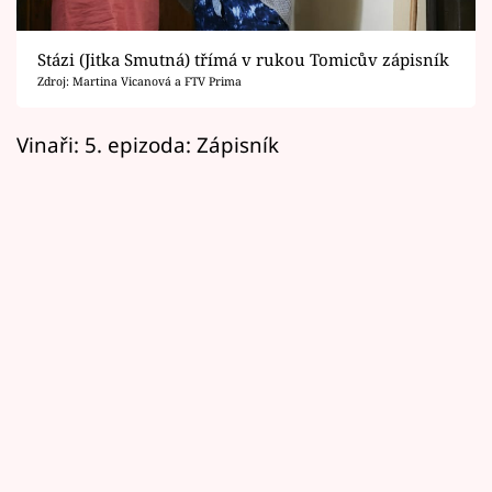
Horoskopy
Sledujte prima+
Stázi (Jitka Smutná) třímá v rukou Tomicův zápisník
Zdroj: Martina Vicanová a FTV Prima
Filmový festival Karlovy Vary
Vinaři: 5. epizoda: Zápisník
Pořady
Mámy sobě
Přihlášení
Sledujte nás