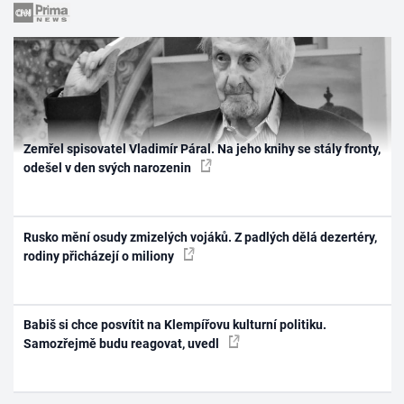
Zemřel spisovatel Vladimír Páral. Na jeho knihy se stály fronty,
odešel v den svých narozenin
Rusko mění osudy zmizelých vojáků. Z padlých dělá dezertéry,
rodiny přicházejí o miliony
Babiš si chce posvítit na Klempířovu kulturní politiku.
Samozřejmě budu reagovat, uvedl