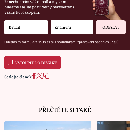
Zanechte nám váš e-mail a my vám
budeme zasílat pravidelný newsletter s
vaším horoskopem.
ODESLAT
Odesláním formuláře souhlasíte s
podmínkami zpracování osobních údajů
VSTOUPIT DO DISKUZE
Sdílejte článek
PŘEČTĚTE SI TAKÉ