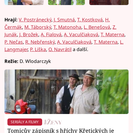
Hrají:
V. Postránecký
,
J. Smutná
,
T. Kostková
,
H.
Čermák
,
M. Táborský
,
T. Matonoha
,
L. Benešová
,
Z.
Junák
,
J. Brožek
,
A. Fialová
,
A. Vaculčiaková
,
T. Materna
,
P. Nečas
,
R. Nebřenský
,
A. Vaculčiaková
,
T. Materna
,
L.
Langmajer
,
P. Liška
,
O. Navrátil
a další.
Režie:
D. Wlodarczyk
SERIÁLY A FILMY
Tomicův zápisník s hříchy Křetických je