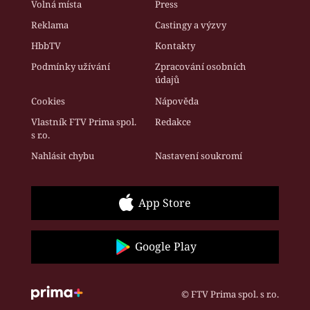
Volná místa
Press
Reklama
Castingy a výzvy
HbbTV
Kontakty
Podmínky užívání
Zpracování osobních
údajů
Cookies
Nápověda
Vlastník FTV Prima spol.
Redakce
s r.o.
Nahlásit chybu
Nastavení soukromí
App Store
Google Play
© FTV Prima spol. s r.o.