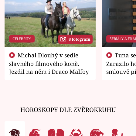
CELEBRITY
SERIÁLY A FIL
8 fotografií
Michal Dlouhý v sedle
Tuna se chtěl vrátit domů.
slavného filmového koně.
Zarazilo ho
Jezdil na něm i Draco Malfoy
smlouvě př
zemřít
HOROSKOPY DLE ZVĚROKRUHU