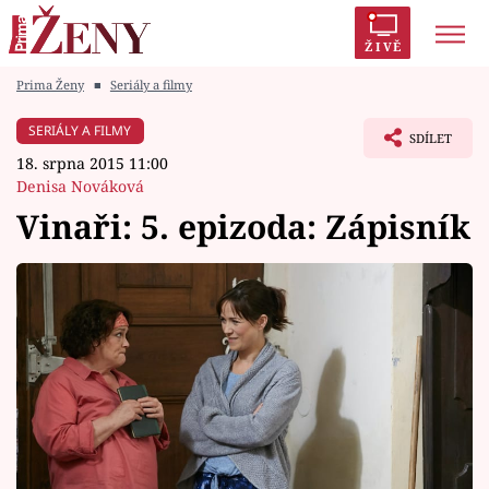
ŽIVĚ
Prima Ženy
■
Seriály a filmy
Trendy:
Polabí
Inspekce
Prostřeno!
AYTO?
SERIÁLY A FILMY
SDÍLET
Módní alarm
Zrádci
Proměny
18. srpna 2015 11:00
Denisa Nováková
Vinaři: 5. epizoda: Zápisník
Témata
Celebrity
Vztahy
Seriály