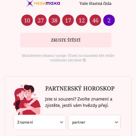
Vaše šťastná čísla
10
27
38
17
12
46
2
ZKUSTE ŠTĚSTÍ
Ministerstvo financí varuje: Účastí na hazardní hře může
vzniknout závislost ⑱
PARTNERSKÝ HOROSKOP
Jste si souzení? Zvolte znamení a
zjistěte, jestli vám hvězdy přejí.