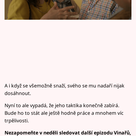
Horoskopy
Sledujte prima+
Filmový festival Karlovy Vary
Pořady
Mámy sobě
Přihlášení
A i když se všemožně snaží, svého se mu nadaří nijak
dosáhnout.
Sledujte nás
Nyní to ale vypadá, že jeho taktika konečně zabírá.
Bude ho to stát ale ještě hodně práce a mnohem víc
trpělivosti.
Nezapomeňte v neděli sledovat další epizodu Vinařů,