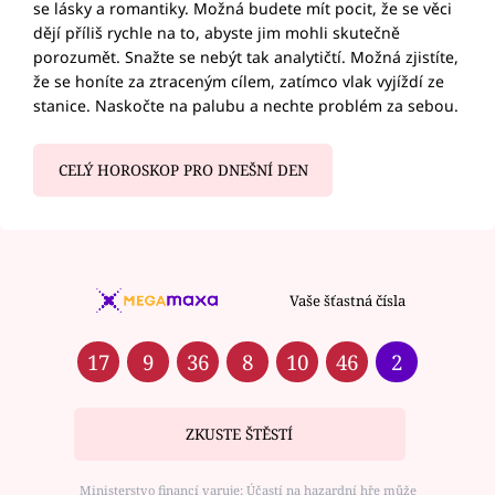
se lásky a romantiky. Možná budete mít pocit, že se věci
dějí příliš rychle na to, abyste jim mohli skutečně
porozumět. Snažte se nebýt tak analytičtí. Možná zjistíte,
že se honíte za ztraceným cílem, zatímco vlak vyjíždí ze
stanice. Naskočte na palubu a nechte problém za sebou.
CELÝ HOROSKOP PRO DNEŠNÍ DEN
Vaše šťastná čísla
17
9
36
8
10
46
2
ZKUSTE ŠTĚSTÍ
Ministerstvo financí varuje: Účastí na hazardní hře může