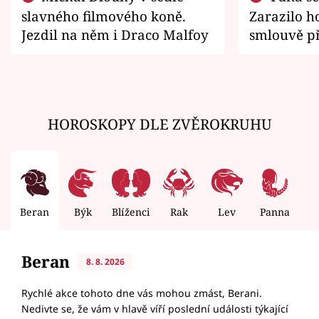
slavného filmového koně.
Zarazilo ho
Jezdil na něm i Draco Malfoy
smlouvě př
zemřít
HOROSKOPY DLE ZVĚROKRUHU
Beran
Býk
Blíženci
Rak
Lev
Panna
V
Beran
8. 8. 2026
Rychlé akce tohoto dne vás mohou zmást, Berani.
Nedivte se, že vám v hlavě víří poslední události týkající