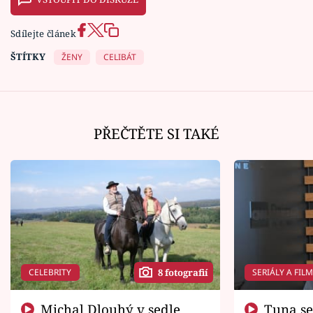
Sdílejte článek
ŠTÍTKY
ŽENY
CELIBÁT
PŘEČTĚTE SI TAKÉ
CELEBRITY
SERIÁLY A FIL
8 fotografií
Michal Dlouhý v sedle
Tuna se chtěl vrátit domů.