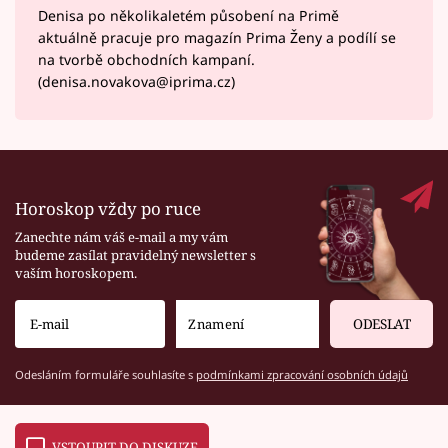
Denisa po několikaletém působení na Primě
aktuálně pracuje pro magazín Prima Ženy a podílí se
na tvorbě obchodních kampaní.
(denisa.novakova@iprima.cz)
Horoskop vždy po ruce
Zanechte nám váš e-mail a my vám
budeme zasílat pravidelný newsletter s
vaším horoskopem.
ODESLAT
Odesláním formuláře souhlasíte s
podmínkami zpracování osobních údajů
VSTOUPIT DO DISKUZE