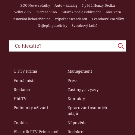
ZOO Nové začátky
Auto – katalog
7 pádů Honzy Dědka
Volby 2025
Svařené víno
Tatarák podle Pohlreicha
Aloe vera
Pěstování lichořeřišnice
Výpočet ascendentu
Tvarohové knedlíky
Nejlepší palačinky
Švestkový koláč
O FTV Prima
Management
Volná místa
Press
Reklama
Castingy a výzvy
HbbTV
Kontakty
Podmínky užívání
Zpracování osobních
údajů
Cookies
Nápověda
Vlastník FTV Prima spol.
Redakce