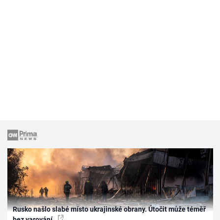
Rusko našlo slabé místo ukrajinské obrany. Útočit může téměř
bez varování