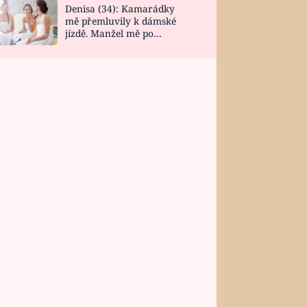
Denisa (34): Kamarádky
mě přemluvily k dámské
jízdě. Manžel mě po
návratu zaskočil