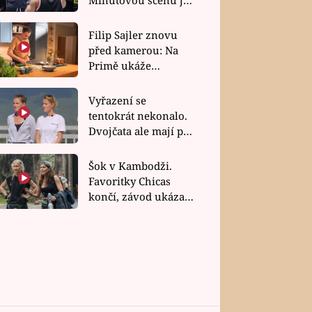
bez dubla
Filip Sajler znovu
před kamerou: Na
Primě ukáže
poctivou kuchyni i
rychlé recepty
Vyřazení se
tentokrát nekonalo.
Dvojčata ale mají po
uzavření třetí etapy
závodu nůž na krku
Šok v Kambodži.
Favoritky Chicas
končí, závod ukázal
svou nejtvrdší tvář