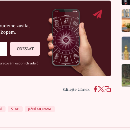
budeme zasílat
oskopem.
ODESLAT
racování osobních údajů
Sdílejte článek
NÍ
ŠTÁB
JIŽNÍ MORAVA