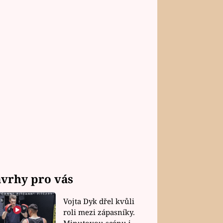
vrhy pro vás
Vojta Dyk dřel kvůli
roli mezi zápasníky.
Minutovou scénu jel