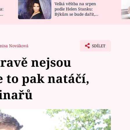
Velká věštba na srpen
NOVINKY
ZAHRADA
a:
podle Helen Stanku:
y
Býkům se bude dařit,
VIDEORECEPTY
DESIGN
Vodnáře čeká jízda
nisa Nováková
SDÍLET
ravě nejsou
e to pak natáčí,
Vinařů
playlistu není dostupná.
ě, ještě k tomu s názvem Vinaři, je
 nevyhne. Podle režiséra seriálu