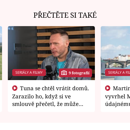
PŘEČTĚTE SI TAKÉ
SERIÁLY A FILMY
SERIÁLY A FI
9 fotografií
Tuna se chtěl vrátit domů.
Martin Písařík jako
Zarazilo ho, když si ve
vyvrhel 
smlouvě přečetl, že může
údajnému
zemřít
je v nemil