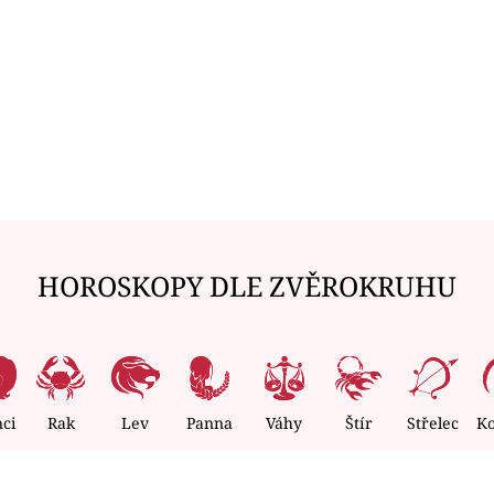
HOROSKOPY DLE ZVĚROKRUHU
nci
Rak
Lev
Panna
Váhy
Štír
Střelec
K