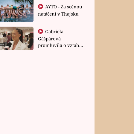
AYTO - Za scénou
natáčení v Thajsku
Gabriela
Gášpárová
promluvila o vztahu
a zakládání rodiny