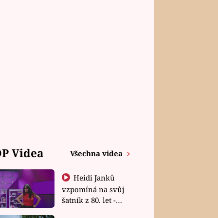
P Videa
Všechna videa
Heidi Janků
vzpomíná na svůj
šatník z 80. let -
Shopaholičky