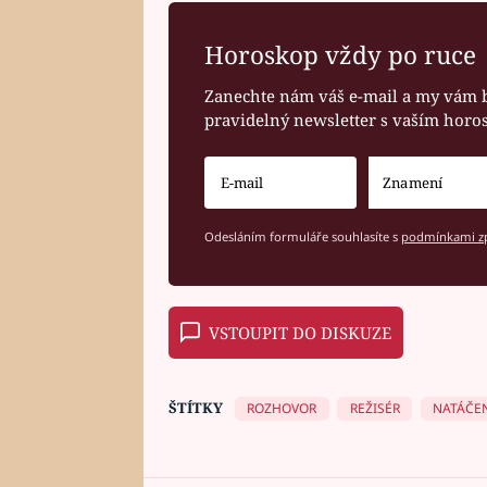
Horoskop vždy po ruce
Zanechte nám váš e-mail a my vám 
pravidelný newsletter s vaším hor
Odesláním formuláře souhlasíte s
podmínkami zp
VSTOUPIT DO DISKUZE
ŠTÍTKY
ROZHOVOR
REŽISÉR
NATÁČE