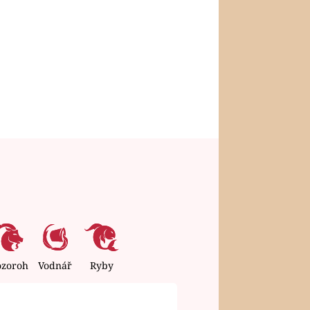
ozoroh
Vodnář
Ryby