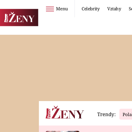
Menu
Celebrity
Vztahy
S
Seriály
Životní styl
ZOO
DIETY A HUBNUTÍ
PROSTŘENO!
CESTOVÁNÍ A
DOVOLENÁ
DUCH
ZDRAVÍ
Trendy:
Pola
Horoskopy
Video
ASTROČLÁNKY
SERIÁLY