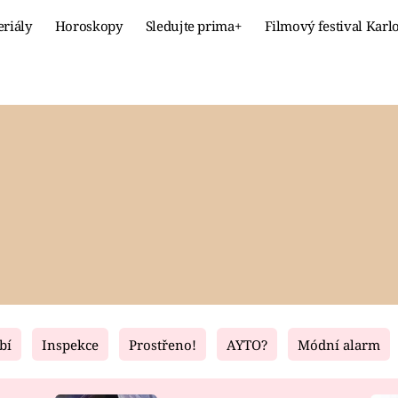
eriály
Horoskopy
Sledujte prima+
Filmový festival Karl
Celebrity
Recept
MÓDA A KRÁSA
HLAVNÍ JÍ
VZTAHY A SEX
SLADKÉ
PRIMA MAMINKA
ZDRAVÉ
bí
Inspekce
Prostřeno!
AYTO?
Módní alarm
Fresh
Living
RECEPTY
BYDLENÍ