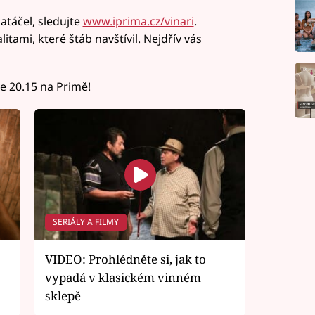
natáčel, sledujte
www.iprima.cz/vinari
.
tami, které štáb navštívil. Nejdřív vás
ve 20.15 na Primě!
SERIÁLY A FILMY
VIDEO: Prohlédněte si, jak to
vypadá v klasickém vinném
sklepě