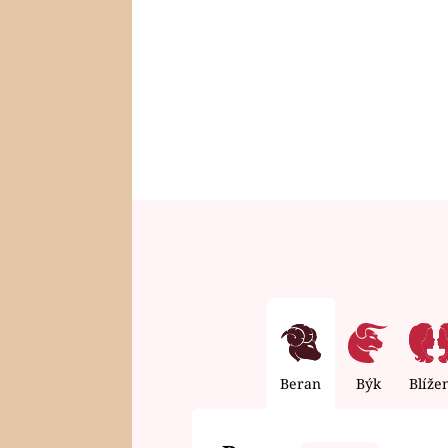
Beran
Býk
Blíže