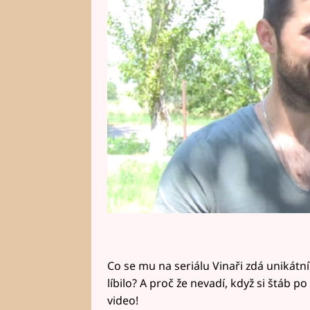
Vojtěcha Moravce to ale vůbec n
Co se mu na seriálu Vinaři zdá unikátní?
líbilo? A proč že nevadí, když si štáb p
video!