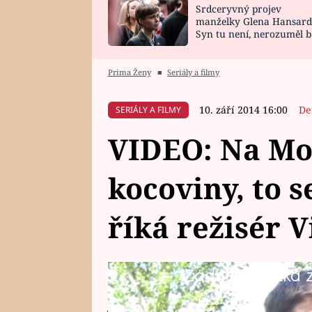
Srdceryvný projev
SNÁŘ
CELEBRITY
manželky Glena Hansard
Syn tu není, nerozuměl b
HOROSKOP NA
VAŘENÍ
tomu, vysvětlila
ROK 2023
Prima Ženy
■
Seriály a filmy
10. září 2014 16:00
De
SERIÁLY A FILMY
VIDEO: Na Mo
kocoviny, to s
říká režisér 
Žádná položka z 
Když se točí seriál na jižní Morav
jasné, že se jisté konzumaci štáb