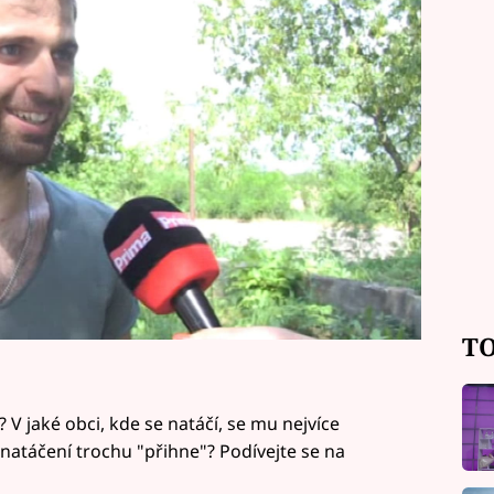
evadí!
TO
 V jaké obci, kde se natáčí, se mu nejvíce
o natáčení trochu "přihne"? Podívejte se na