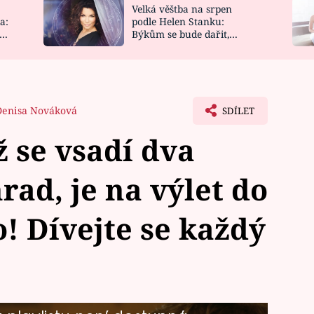
Velká věštba na srpen
NOVINKY
ZAHRADA
a:
podle Helen Stanku:
y
Býkům se bude dařit,
VIDEORECEPTY
DESIGN
Vodnáře čeká jízda
Denisa Nováková
SDÍLET
ž se vsadí dva
rad, je na výlet do
! Dívejte se každý