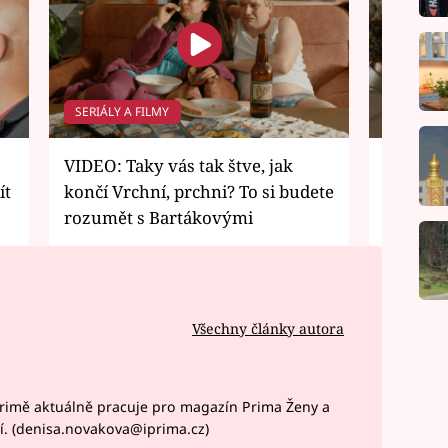
SERIÁLY A FILMY
SERIÁLY 
VIDEO: Taky vás tak štve, jak
VIDEO: J
ít
končí Vrchní, prchni? To si budete
Trocha 
rozumět s Bartákovými
ví Frant
Všechny články autora
rimě aktuálně pracuje pro magazín Prima Ženy a
í. (denisa.novakova@iprima.cz)