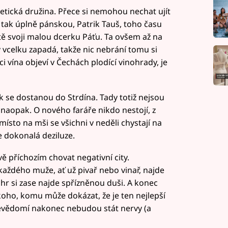
etická družina. Přece si nemohou nechat ujít
ž tak úplně pánskou, Patrik Tauš, toho času
ě svoji malou dcerku Páťu. Ta ovšem až na
vcelku zapadá, takže nic nebrání tomu si
ci vína objeví v Čechách plodící vinohrady, je
 se dostanou do Strdína. Tady totiž nejsou
 naopak. O nového faráře nikdo nestojí, z
a místo na mši se všichni v neděli chystají na
e dokonalá deziluze.
ě příchozím chovat negativní city.
ždého muže, ať už pivař nebo vinař, najde
hr si zase najde spřízněnou duši. A konec
oho, komu může dokázat, že je ten nejlepší
ebevědomí nakonec nebudou stát nervy (a