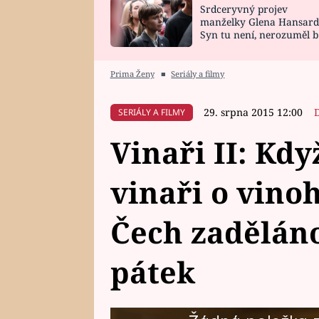
Srdceryvný projev
SNÁŘ
CELEBRITY
manželky Glena Hansard
Syn tu není, nerozuměl b
HOROSKOP NA
VAŘENÍ
tomu, vysvětlila
ROK 2023
Prima Ženy
■
Seriály a filmy
29. srpna 2015 12:00
SERIÁLY A FILMY
Vinaři II: Kdy
vinaři o vinoh
Čech zaděláno
pátek