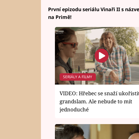
První epizodu seriálu Vinaři II s názv
na Primě!
SERIÁLY A FILMY
VIDEO: Hřebec se snaží ukořisti
grandslam. Ale nebude to mít
jednoduché