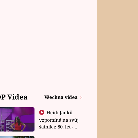
P Videa
Všechna videa
Heidi Janků
vzpomíná na svůj
šatník z 80. let -
Shopaholičky