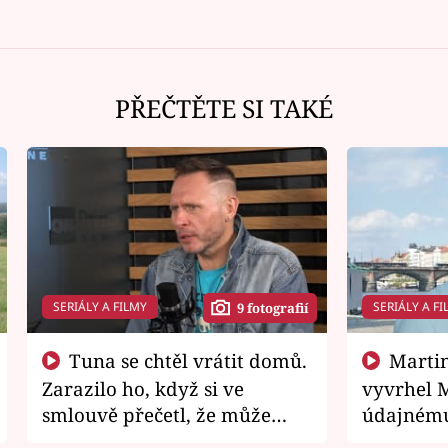
PŘEČTĚTE SI TAKÉ
SERIÁLY A FILMY
SERIÁLY A FI
9 fotografií
Tuna se chtěl vrátit domů.
Martin Písařík jako
Zarazilo ho, když si ve
vyvrhel 
smlouvě přečetl, že může
údajnému
zemřít
je v nemil