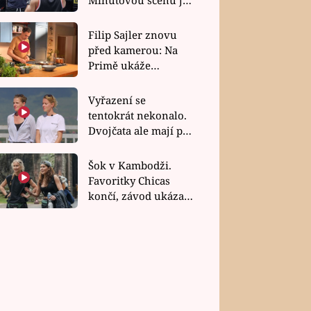
bez dubla
Filip Sajler znovu
před kamerou: Na
Primě ukáže
A FILMY
SERIÁLY A FILMY
poctivou kuchyni i
rychlé recepty
Vyřazení se
ak nalákat lidi do církve?
VIDEO: Víš, že je v pivu
tentokrát nekonalo.
Dvojčata ale mají po
násilí neuškodí. To dobře
No jasně, a děti noší čáp.
uzavření třetí etapy
a Vlček
závodu nůž na krku
Šok v Kambodži.
Favoritky Chicas
končí, závod ukázal
svou nejtvrdší tvář