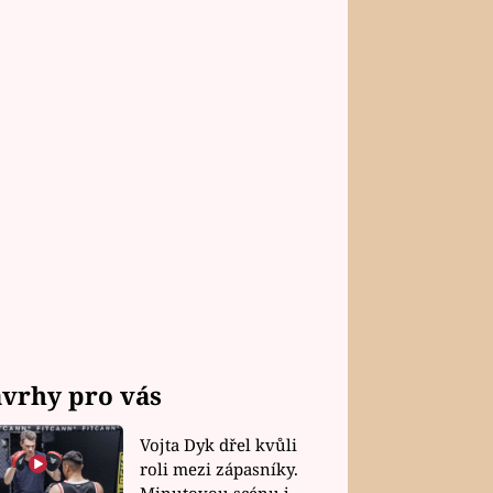
A FILMY
Podívejte se na rozhovor
érem Vinařů II Martinem
m
vrhy pro vás
Vojta Dyk dřel kvůli
roli mezi zápasníky.
Minutovou scénu jel