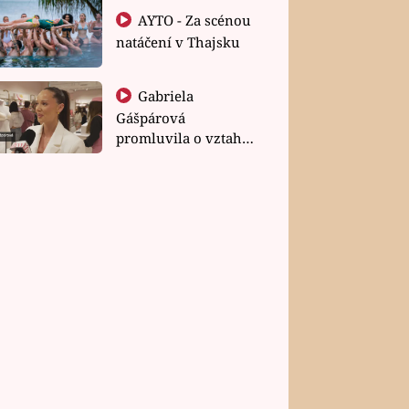
AYTO - Za scénou
natáčení v Thajsku
Gabriela
Gášpárová
promluvila o vztahu
a zakládání rodiny