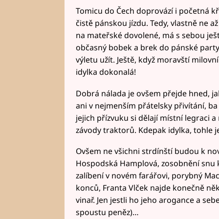
Tomicu do Čech doprovází i početná kř
čistě pánskou jízdu. Tedy, vlastně ne a
na mateřské dovolené, má s sebou ješt
občasný bobek a brek do pánské party 
výletu užít. Ještě, když moravští milovní
idylka dokonalá!
Dobrá nálada je ovšem přejde hned, jak
ani v nejmenším přátelsky přivítání, ba
jejich přízvuku si dělají místní legraci 
závody traktorů. Kdepak idylka, tohle j
Ovšem ne všichni strdínští budou k nov
Hospodská Hamplová, zosobnění snu ka
zalíbení v novém farářovi, porybný Mac
konců, Franta Vlček najde konečně něk
vinař. Jen jestli ho jeho arogance a s
spoustu peněz)…