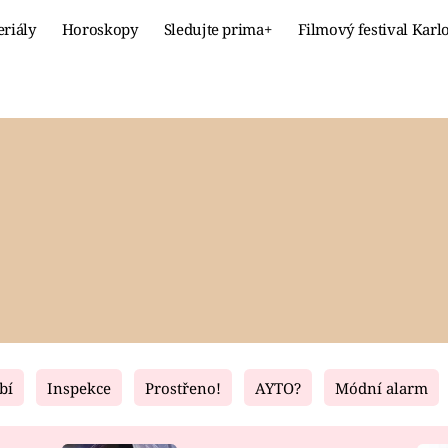
eriály
Horoskopy
Sledujte prima+
Filmový festival Karl
Celebrity
Recept
MÓDA A KRÁSA
HLAVNÍ JÍ
VZTAHY A SEX
SLADKÉ
PRIMA MAMINKA
ZDRAVÉ
bí
Inspekce
Prostřeno!
AYTO?
Módní alarm
Fresh
Living
RECEPTY
BYDLENÍ