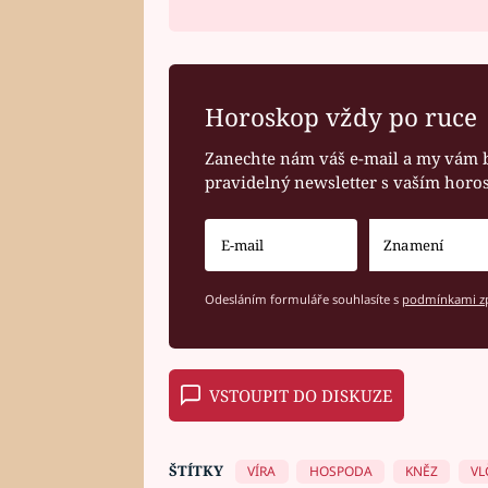
Horoskop vždy po ruce
Zanechte nám váš e-mail a my vám 
pravidelný newsletter s vaším hor
Odesláním formuláře souhlasíte s
podmínkami zp
VSTOUPIT DO DISKUZE
ŠTÍTKY
VÍRA
HOSPODA
KNĚZ
VL