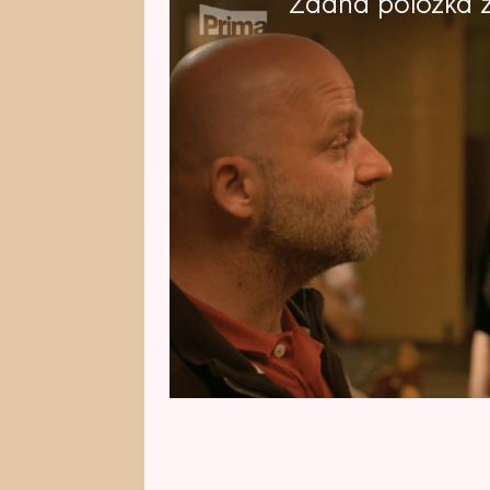
Žádná položka z 
Padre Tomica vyráží do svého no
kázat víru. Jak se ovšem ukáže, 
přátele v severních Čechách nik
možná jiný důvod zůstat!