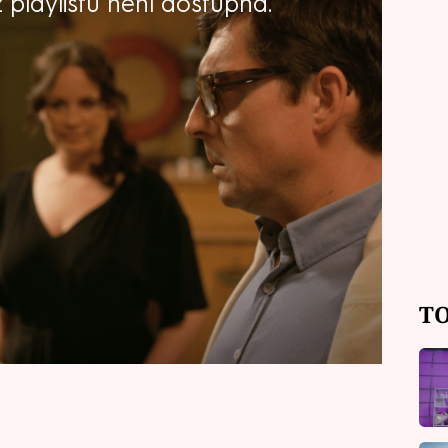
playlistu není dostupná.
vého působiště Strdína, kde bude
o jeho víru ani o jeho moravské
do moc nestojí. Nakonec tu ale bude
TO