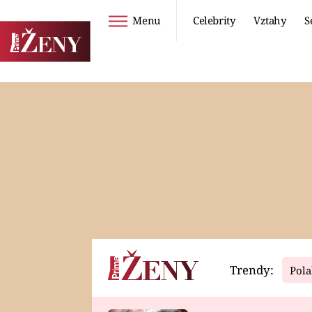
Menu
Celebrity
Vztahy
S
Seriály
Životní styl
ZOO
DIETY A HUBNUTÍ
PROSTŘENO!
CESTOVÁNÍ A
DOVOLENÁ
DUCH
ZDRAVÍ
Trendy:
Pola
Horoskopy
Video
ASTROČLÁNKY
SERIÁLY