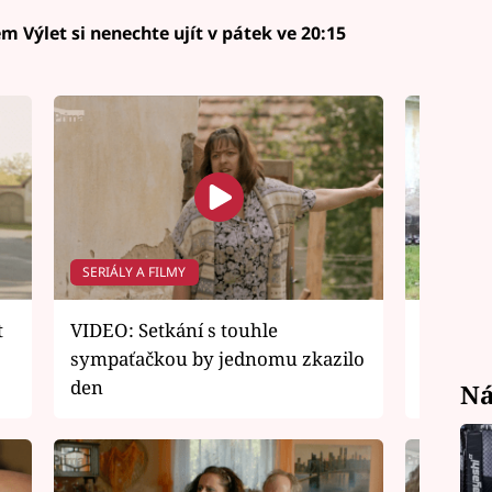
em Výlet si nenechte ujít v pátek ve 20:15
SERIÁLY A FILMY
SERIÁLY 
t
VIDEO: Setkání s touhle
VIDEO: 
sympaťačkou by jednomu zkazilo
s režis
den
Koppe
Ná