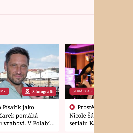
LMY
SERIÁLY A FILMY
8 fotografií
14 f
Prostě si o to řekla! Takhle
Marek pomáhá
Nicole Šáchová získala r
 vrahovi. V Polabí
seriálu Kamarádi
osti