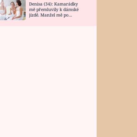
Denisa (34): Kamarádky
mě přemluvily k dámské
jízdě. Manžel mě po
návratu zaskočil