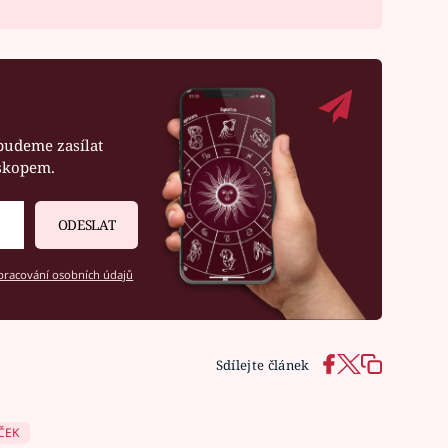
budeme zasílat
oskopem.
ODESLAT
racování osobních údajů
Sdílejte článek
ČEK