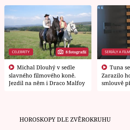
CELEBRITY
SERIÁLY A FIL
8 fotografií
Michal Dlouhý v sedle
Tuna se chtěl vrátit domů.
slavného filmového koně.
Zarazilo ho
Jezdil na něm i Draco Malfoy
smlouvě př
zemřít
HOROSKOPY DLE ZVĚROKRUHU