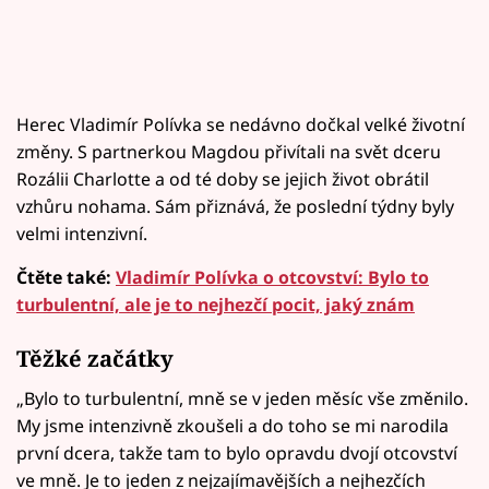
Herec Vladimír Polívka se nedávno dočkal velké životní
změny. S partnerkou Magdou přivítali na svět dceru
Rozálii Charlotte a od té doby se jejich život obrátil
vzhůru nohama. Sám přiznává, že poslední týdny byly
velmi intenzivní.
Čtěte také:
Vladimír Polívka o otcovství: Bylo to
turbulentní, ale je to nejhezčí pocit, jaký znám
Těžké začátky
„Bylo to turbulentní, mně se v jeden měsíc vše změnilo.
My jsme intenzivně zkoušeli a do toho se mi narodila
první dcera, takže tam to bylo opravdu dvojí otcovství
ve mně. Je to jeden z nejzajímavějších a nejhezčích