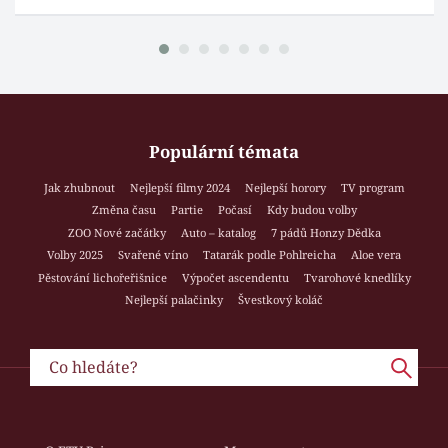
Populární témata
Jak zhubnout
Nejlepší filmy 2024
Nejlepší horory
TV program
Změna času
Partie
Počasí
Kdy budou volby
ZOO Nové začátky
Auto – katalog
7 pádů Honzy Dědka
Volby 2025
Svařené víno
Tatarák podle Pohlreicha
Aloe vera
Pěstování lichořeřišnice
Výpočet ascendentu
Tvarohové knedlíky
Nejlepší palačinky
Švestkový koláč