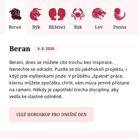
Beran
Býk
Blíženci
Rak
Lev
Panna
V
Beran
6. 8. 2026
Berani, dnes se můžete cítit trochu bez inspirace.
Nenechte se odradit. Pusťte se do jakéhokoli projektu, i
když jste myšlenkami jinde. V průběhu „špatné“ práce,
kterou můžete zpočátku chrlit, vám múza jemně přistane
na rameni. Někdy je zapotřebí trocha disciplíny, aby
vedla ke slastné odměně.
CELÝ HOROSKOP PRO DNEŠNÍ DEN