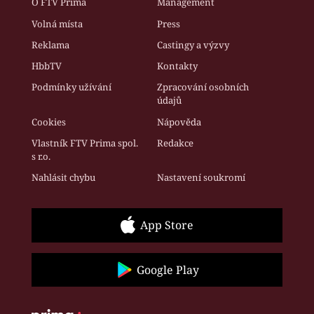
O FTV Prima
Management
Volná místa
Press
Reklama
Castingy a výzvy
HbbTV
Kontakty
Podmínky užívání
Zpracování osobních
údajů
Cookies
Nápověda
Vlastník FTV Prima spol.
Redakce
s r.o.
Nahlásit chybu
Nastavení soukromí
App Store
Google Play