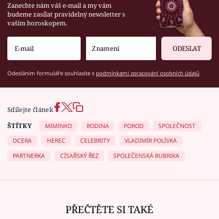
Zanechte nám váš e-mail a my vám
budeme zasílat pravidelný newsletter s
vaším horoskopem.
ODESLAT
Odesláním formuláře souhlasíte s
podmínkami zpracování osobních údajů
Sdílejte článek
ŠTÍTKY
MIMINKO
RODINA
POROD
SPOLEČNOST
DCERA
HEREC
CELEBRITY
VLADIMÍR POLÍVKA
PARTNERKA
CÍSAŘSKÝ ŘEZ
SPOLEČENSKÁ RUBRIKA
PŘEČTĚTE SI TAKÉ