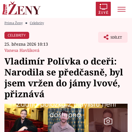
ŽIVĚ
Prima Ženy
■
Celebrity
Trendy:
Polabí
Inspekce
Prostřeno!
AYTO?
CELEBRITY
SDÍLET
Módní alarm
Zrádci
Proměny
25. března 2026 10:13
Vanesa Havlíková
Vladimír Polívka o dceři:
Narodila se předčasně, byl
Témata
jsem vržen do jámy lvové,
Celebrity
přiznává
Žádná položka z playlistu není
Vztahy
dostupná.
Seriály