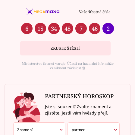
Vaše šťastná čísla
6
15
34
48
7
46
2
ZKUSTE ŠTĚSTÍ
Ministerstvo financí varuje: Účastí na hazardní hře může
vzniknout závislost ⑱
PARTNERSKÝ HOROSKOP
Jste si souzení? Zvolte znamení a
zjistěte, jestli vám hvězdy přejí.