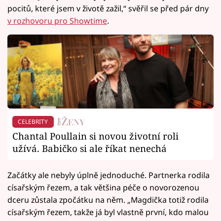
pocitů, které jsem v životě zažil,“ svěřil se před pár dny
v rozhovoru pro Showtime
.
CELEBRITY
Chantal Poullain si novou životní roli
užívá. Babičko si ale říkat nenechá
Začátky ale nebyly úplně jednoduché. Partnerka rodila
císařským řezem, a tak většina péče o novorozenou
dceru zůstala zpočátku na něm. „Magdička totiž rodila
císařským řezem, takže já byl vlastně první, kdo malou