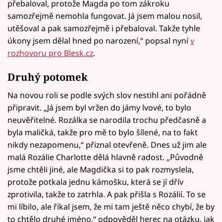
přebaloval, protože Magda po tom zákroku
samozřejmě nemohla fungovat. Já jsem malou nosil,
utěšoval a pak samozřejmě i přebaloval. Takže tyhle
úkony jsem dělal hned po narození,“ popsal nyní
v
rozhovoru pro Blesk.cz
.
Druhý potomek
Na novou roli se podle svých slov nestihl ani pořádně
připravit. „Já jsem byl vržen do jámy lvové, to bylo
neuvěřitelné. Rozálka se narodila trochu předčasně a
byla maličká, takže pro mě to bylo šílené, na to fakt
nikdy nezapomenu,“ přiznal otevřeně. Dnes už jim ale
malá Rozálie Charlotte dělá hlavně radost. „Původně
jsme chtěli jiné, ale Magdička si to pak rozmyslela,
protože potkala jednu kámošku, která se jí dřív
zprotivila, takže to zatrhla. A pak přišla s Rozálií. To se
mi líbilo, ale říkal jsem, že mi tam ještě něco chybí, že by
to chtělo druhé jméno,“ odpověděl herec na otázku, jak