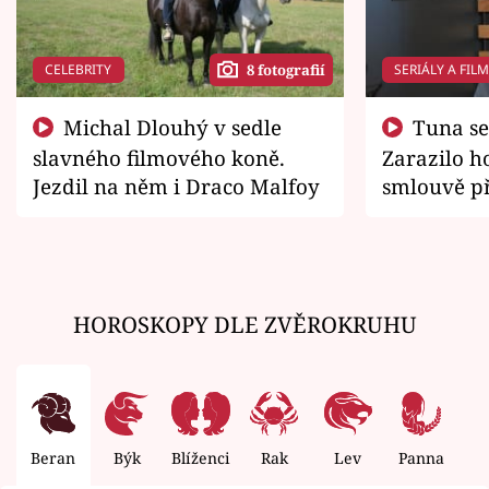
CELEBRITY
SERIÁLY A FIL
8 fotografií
Michal Dlouhý v sedle
Tuna se chtěl vrátit domů.
slavného filmového koně.
Zarazilo ho
Jezdil na něm i Draco Malfoy
smlouvě př
zemřít
HOROSKOPY DLE ZVĚROKRUHU
Beran
Býk
Blíženci
Rak
Lev
Panna
V