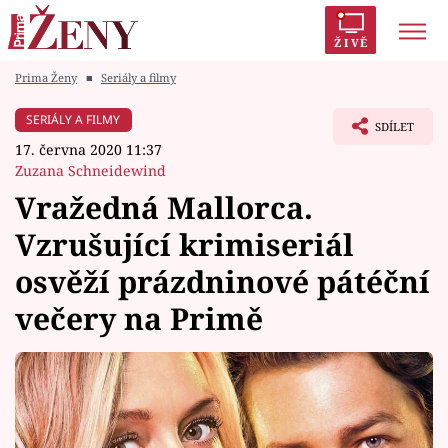
ŽIVĚ
Prima Ženy
■
Seriály a filmy
Trendy:
Polabí
Inspekce
Prostřeno!
AYTO?
SERIÁLY A FILMY
SDÍLET
Módní alarm
Zrádci
Proměny
17. června 2020 11:37
Zuzana Schneidewind
Vražedná Mallorca.
Vzrušující krimiseriál
Témata
osvěží prázdninové pátéční
Celebrity
večery na Primě
Vztahy
Seriály