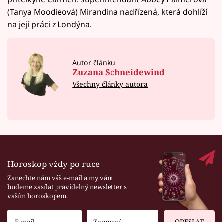
(Tanya Moodieová) Mirandina nadřízená, která dohlíží
na její práci z Londýna.
Autor článku
Zuzana Schneidewind
Všechny články autora
Horoskop vždy po ruce
Zanechte nám váš e-mail a my vám
budeme zasílat pravidelný newsletter s
vaším horoskopem.
ODESLAT