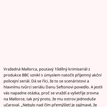
Vražedná Mallorca, poutavý 10dílný krimiseriál z
produkce BBC vznikl s úmyslem natočit příjemný akční
policejní seriál. Dá se říci, že to se scenáristovi a
hlavnímu tvůrci seriálu Danu Seftonovi povedlo. A jestli
vás napadne otázka, proč se vraždí a vyšetřije zrovna
na Mallorce, tak prý proto, že mu ostrov jednoduše
učaroval. „Nebylo nad čím přemýšlet! Je zajímavé, že