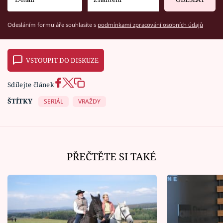
Odesláním formuláře souhlasíte s
podmínkami zpracování osobních údajů
VSTOUPIT DO DISKUZE
Sdílejte článek
ŠTÍTKY
SERIÁL
VRAŽDY
PŘEČTĚTE SI TAKÉ