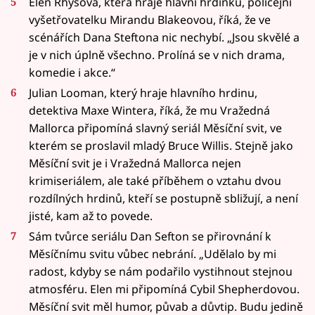
Elen Rhysová, která hraje hlavní hrdinku, policejní
vyšetřovatelku Mirandu Blakeovou, říká, že ve
scénářích Dana Steftona nic nechybí. „Jsou skvělé a
je v nich úplně všechno. Prolíná se v nich drama,
komedie i akce.“
Julian Looman, který hraje hlavního hrdinu,
detektiva Maxe Wintera, říká, že mu Vražedná
Mallorca připomíná slavný seriál Měsíční svit, ve
kterém se proslavil mladý Bruce Willis. Stejně jako
Měsíční svit je i Vražedná Mallorca nejen
krimiseriálem, ale také příběhem o vztahu dvou
rozdílných hrdinů, kteří se postupně sbližují, a není
jisté, kam až to povede.
Sám tvůrce seriálu Dan Sefton se přirovnání k
Měsíčnímu svitu vůbec nebrání. „Udělalo by mi
radost, kdyby se nám podařilo vystihnout stejnou
atmosféru. Elen mi připomíná Cybil Shepherdovou.
Měsíční svit měl humor, půvab a důvtip. Budu jedině