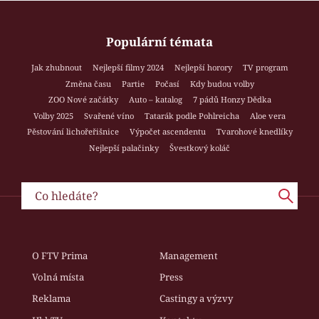
Populární témata
Jak zhubnout
Nejlepší filmy 2024
Nejlepší horory
TV program
Změna času
Partie
Počasí
Kdy budou volby
ZOO Nové začátky
Auto – katalog
7 pádů Honzy Dědka
Volby 2025
Svařené víno
Tatarák podle Pohlreicha
Aloe vera
Pěstování lichořeřišnice
Výpočet ascendentu
Tvarohové knedlíky
Nejlepší palačinky
Švestkový koláč
O FTV Prima
Management
Volná místa
Press
Reklama
Castingy a výzvy