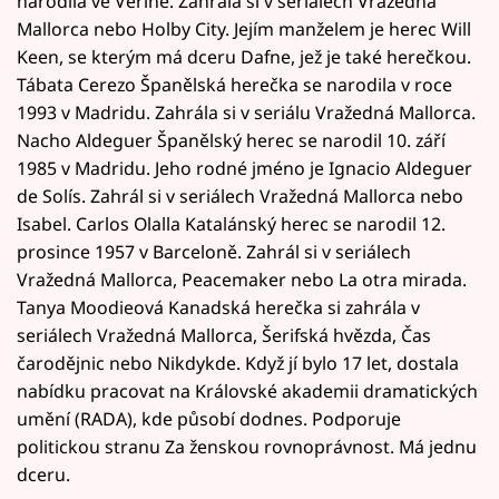
narodila ve Veríně. Zahrála si v seriálech Vražedná
Mallorca nebo Holby City. Jejím manželem je herec Will
Keen, se kterým má dceru Dafne, jež je také herečkou.
Tábata Cerezo Španělská herečka se narodila v roce
1993 v Madridu. Zahrála si v seriálu Vražedná Mallorca.
Nacho Aldeguer Španělský herec se narodil 10. září
1985 v Madridu. Jeho rodné jméno je Ignacio Aldeguer
de Solís. Zahrál si v seriálech Vražedná Mallorca nebo
Isabel. Carlos Olalla Katalánský herec se narodil 12.
prosince 1957 v Barceloně. Zahrál si v seriálech
Vražedná Mallorca, Peacemaker nebo La otra mirada.
Tanya Moodieová Kanadská herečka si zahrála v
seriálech Vražedná Mallorca, Šerifská hvězda, Čas
čarodějnic nebo Nikdykde. Když jí bylo 17 let, dostala
nabídku pracovat na Královské akademii dramatických
umění (RADA), kde působí dodnes. Podporuje
politickou stranu Za ženskou rovnoprávnost. Má jednu
dceru.