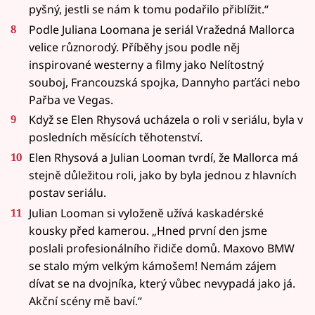
pyšný, jestli se nám k tomu podařilo přiblížit.“
Podle Juliana Loomana je seriál Vražedná Mallorca
velice různorodý. Příběhy jsou podle něj
inspirované westerny a filmy jako Nelítostný
souboj, Francouzská spojka, Dannyho parťáci nebo
Pařba ve Vegas.
Když se Elen Rhysová ucházela o roli v seriálu, byla v
posledních měsících těhotenství.
Elen Rhysová a Julian Looman tvrdí, že Mallorca má
stejně důležitou roli, jako by byla jednou z hlavních
postav seriálu.
Julian Looman si vyloženě užívá kaskadérské
kousky před kamerou. „Hned první den jsme
poslali profesionálního řidiče domů. Maxovo BMW
se stalo mým velkým kámošem! Nemám zájem
dívat se na dvojníka, který vůbec nevypadá jako já.
Akční scény mě baví.“