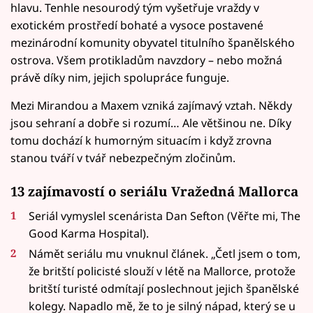
hlavu. Tenhle nesourodý tým vyšetřuje vraždy v
exotickém prostředí bohaté a vysoce postavené
mezinárodní komunity obyvatel titulního španělského
ostrova. Všem protikladům navzdory – nebo možná
právě díky nim, jejich spolupráce funguje.
Mezi Mirandou a Maxem vzniká zajímavý vztah. Někdy
jsou sehraní a dobře si rozumí… Ale většinou ne. Díky
tomu dochází k humorným situacím i když zrovna
stanou tváří v tvář nebezpečným zločinům.
13 zajímavostí o seriálu Vražedná Mallorca
Seriál vymyslel scenárista Dan Sefton (Věřte mi, The
Good Karma Hospital).
Námět seriálu mu vnuknul článek. „Četl jsem o tom,
že britští policisté slouží v létě na Mallorce, protože
britští turisté odmítají poslechnout jejich španělské
kolegy. Napadlo mě, že to je silný nápad, který se u