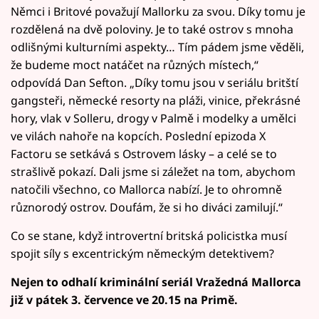
Němci i Britové považují Mallorku za svou. Díky tomu je
rozdělená na dvě poloviny. Je to také ostrov s mnoha
odlišnými kulturními aspekty… Tím pádem jsme věděli,
že budeme moct natáčet na různých místech,“
odpovídá Dan Sefton. „Díky tomu jsou v seriálu britští
gangsteři, německé resorty na pláži, vinice, překrásné
hory, vlak v Solleru, drogy v Palmě i modelky a umělci
ve vilách nahoře na kopcích. Poslední epizoda X
Factoru se setkává s Ostrovem lásky – a celé se to
strašlivě pokazí. Dali jsme si záležet na tom, abychom
natočili všechno, co Mallorca nabízí. Je to ohromně
různorodý ostrov. Doufám, že si ho diváci zamilují.“
Co se stane, když introvertní britská policistka musí
spojit síly s excentrickým německým detektivem?
Nejen to odhalí kriminální seriál Vražedná Mallorca
již v pátek 3. července ve 20.15 na Primě.