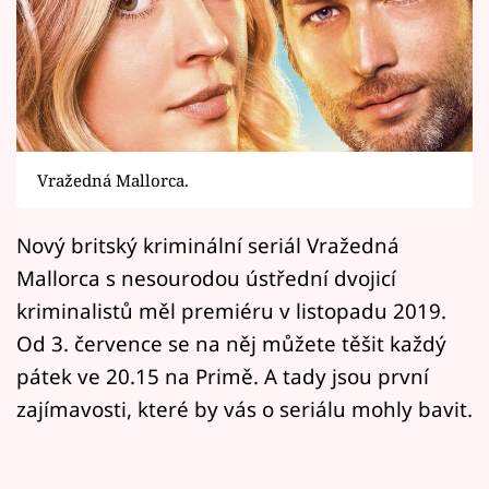
Horoskopy
Sledujte prima+
Filmový festival Karlovy Vary
Pořady
Vražedná Mallorca.
Mámy sobě
Nový britský kriminální seriál Vražedná
Mallorca s nesourodou ústřední dvojicí
Přihlášení
kriminalistů měl premiéru v listopadu 2019.
Od 3. července se na něj můžete těšit každý
Sledujte nás
pátek ve 20.15 na Primě. A tady jsou první
zajímavosti, které by vás o seriálu mohly bavit.