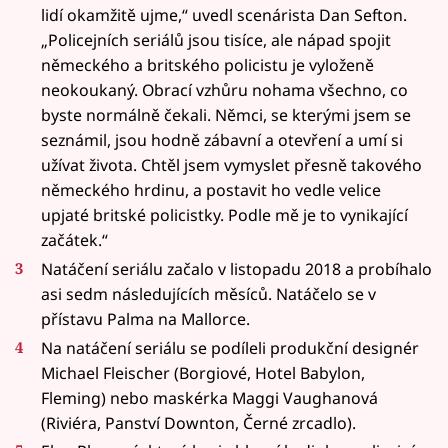
lidí okamžitě ujme,“ uvedl scenárista Dan Sefton.
„Policejních seriálů jsou tisíce, ale nápad spojit
německého a britského policistu je vyloženě
neokoukaný. Obrací vzhůru nohama všechno, co
byste normálně čekali. Němci, se kterými jsem se
seznámil, jsou hodně zábavní a otevření a umí si
užívat života. Chtěl jsem vymyslet přesně takového
německého hrdinu, a postavit ho vedle velice
upjaté britské policistky. Podle mě je to vynikající
začátek.“
Natáčení seriálu začalo v listopadu 2018 a probíhalo
asi sedm následujících měsíců. Natáčelo se v
přístavu Palma na Mallorce.
Na natáčení seriálu se podíleli produkční designér
Michael Fleischer (Borgiové, Hotel Babylon,
Fleming) nebo maskérka Maggi Vaughanová
(Riviéra, Panství Downton, Černé zrcadlo).