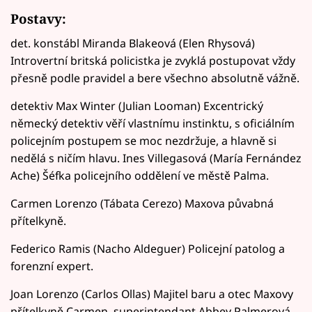
Postavy:
det. konstábl Miranda Blakeová (Elen Rhysová)
Introvertní britská policistka je zvyklá postupovat vždy
přesně podle pravidel a bere všechno absolutně vážně.
detektiv Max Winter (Julian Looman) Excentrický
německý detektiv věří vlastnímu instinktu, s oficiálním
policejním postupem se moc nezdržuje, a hlavně si
nedělá s ničím hlavu. Ines Villegasová (María Fernández
Ache) Šéfka policejního oddělení ve městě Palma.
Carmen Lorenzo (Tábata Cerezo) Maxova půvabná
přítelkyně.
Federico Ramis (Nacho Aldeguer) Policejní patolog a
forenzní expert.
Joan Lorenzo (Carlos Ollas) Majitel baru a otec Maxovy
přítelkyně Carmen. superintendant Abbey Palmerová