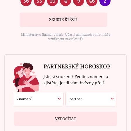
36
33
10
4
9
46
2
ZKUSTE ŠTĚSTÍ
Ministerstvo financí varuje: Účastí na hazardní hře může
vzniknout závislost ⑱
PARTNERSKÝ HOROSKOP
Jste si souzení? Zvolte znamení a
zjistěte, jestli vám hvězdy přejí.
VYPOČÍTAT