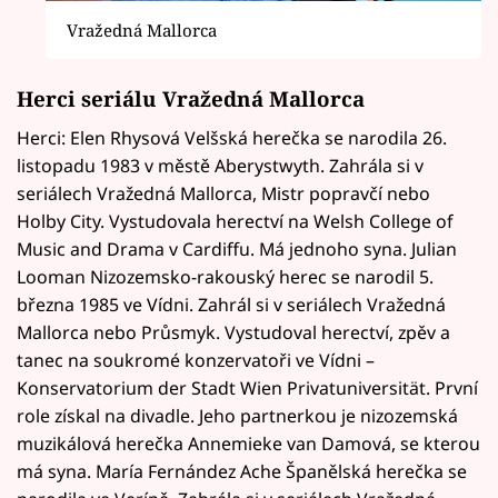
Vražedná Mallorca
Herci seriálu Vražedná Mallorca
Herci: Elen Rhysová Velšská herečka se narodila 26.
listopadu 1983 v městě Aberystwyth. Zahrála si v
seriálech Vražedná Mallorca, Mistr popravčí nebo
Holby City. Vystudovala herectví na Welsh College of
Music and Drama v Cardiffu. Má jednoho syna. Julian
Looman Nizozemsko-rakouský herec se narodil 5.
března 1985 ve Vídni. Zahrál si v seriálech Vražedná
Mallorca nebo Průsmyk. Vystudoval herectví, zpěv a
tanec na soukromé konzervatoři ve Vídni –
Konservatorium der Stadt Wien Privatuniversität. První
role získal na divadle. Jeho partnerkou je nizozemská
muzikálová herečka Annemieke van Damová, se kterou
má syna. María Fernández Ache Španělská herečka se