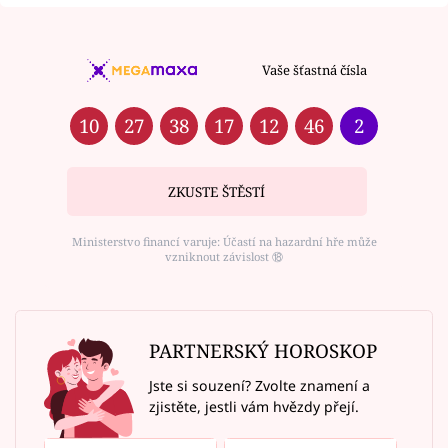
Vaše šťastná čísla
10
27
38
17
12
46
2
ZKUSTE ŠTĚSTÍ
Ministerstvo financí varuje: Účastí na hazardní hře může
vzniknout závislost ⑱
PARTNERSKÝ HOROSKOP
Jste si souzení? Zvolte znamení a
zjistěte, jestli vám hvězdy přejí.