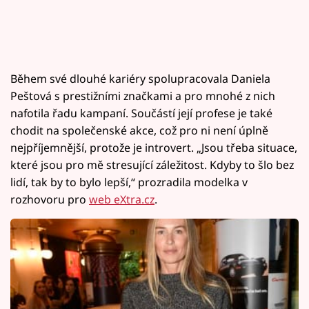
Během své dlouhé kariéry spolupracovala Daniela
Peštová s prestižními značkami a pro mnohé z nich
nafotila řadu kampaní. Součástí její profese je také
chodit na společenské akce, což pro ni není úplně
nejpříjemnější, protože je introvert. „Jsou třeba situace,
které jsou pro mě stresující záležitost. Kdyby to šlo bez
lidí, tak by to bylo lepší,“ prozradila modelka v
rozhovoru pro
web eXtra.cz
.