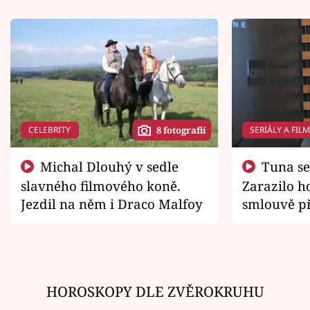
CELEBRITY
SERIÁLY A FIL
8 fotografií
Michal Dlouhý v sedle
Tuna se chtěl vrátit domů.
slavného filmového koně.
Zarazilo ho
Jezdil na něm i Draco Malfoy
smlouvě př
zemřít
HOROSKOPY DLE ZVĚROKRUHU