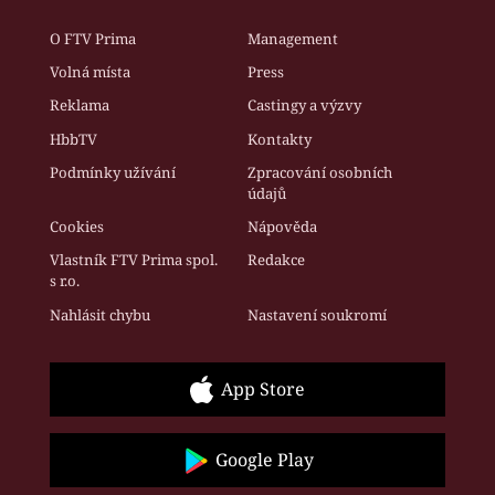
O FTV Prima
Management
Volná místa
Press
Reklama
Castingy a výzvy
HbbTV
Kontakty
Podmínky užívání
Zpracování osobních
údajů
Cookies
Nápověda
Vlastník FTV Prima spol.
Redakce
s r.o.
Nahlásit chybu
Nastavení soukromí
App Store
Google Play