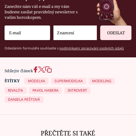
Zanechte nám váš e-mail a my vám
budeme zasílat pravidelný newsletter s
vaším horoskopem.
ODESLAT
Odesláním formuláře souhlasíte s
podmínkami zpracování osobních údajů
Sdílejte článek
ŠTÍTKY
MODELKA
SUPERMODELKA
MODELING
RIVALITA
PAVOL HABERA
INTROVERT
DANIELA PEŠTOVÁ
PŘEČTĚTE SI TAKÉ