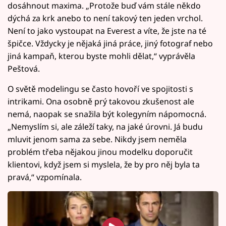
dosáhnout maxima. „Protože buď vám stále někdo
dýchá za krk anebo to není takový ten jeden vrchol.
Není to jako vystoupat na Everest a víte, že jste na té
špičce. Vždycky je nějaká jiná práce, jiný fotograf nebo
jiná kampaň, kterou byste mohli dělat,“ vyprávěla
Peštová.
O světě modelingu se často hovoří ve spojitosti s
intrikami. Ona osobně prý takovou zkušenost ale
nemá, naopak se snažila být kolegyním nápomocná.
„Nemyslím si, ale záleží taky, na jaké úrovni. Já budu
mluvit jenom sama za sebe. Nikdy jsem neměla
problém třeba nějakou jinou modelku doporučit
klientovi, když jsem si myslela, že by pro něj byla ta
pravá,“ vzpomínala.