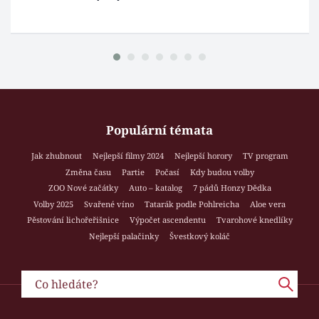
Populární témata
Jak zhubnout
Nejlepší filmy 2024
Nejlepší horory
TV program
Změna času
Partie
Počasí
Kdy budou volby
ZOO Nové začátky
Auto – katalog
7 pádů Honzy Dědka
Volby 2025
Svařené víno
Tatarák podle Pohlreicha
Aloe vera
Pěstování lichořeřišnice
Výpočet ascendentu
Tvarohové knedlíky
Nejlepší palačinky
Švestkový koláč