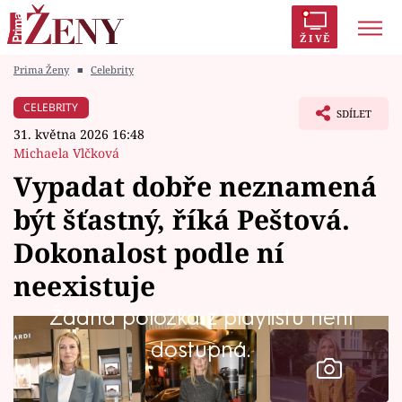
ŽIVĚ
Prima Ženy
■
Celebrity
Trendy:
Polabí
Inspekce
Prostřeno!
AYTO?
CELEBRITY
SDÍLET
Módní alarm
Zrádci
Proměny
31. května 2026 16:48
Michaela Vlčková
Vypadat dobře neznamená
být šťastný, říká Peštová.
Témata
Dokonalost podle ní
Celebrity
neexistuje
Žádná položka z playlistu není
Vztahy
dostupná.
Seriály