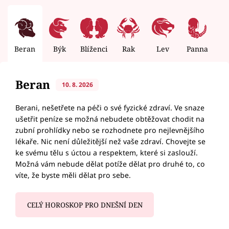
Beran
Býk
Blíženci
Rak
Lev
Panna
V
Beran
10. 8. 2026
Berani, nešetřete na péči o své fyzické zdraví. Ve snaze
ušetřit peníze se možná nebudete obtěžovat chodit na
zubní prohlídky nebo se rozhodnete pro nejlevnějšího
lékaře. Nic není důležitější než vaše zdraví. Chovejte se
ke svému tělu s úctou a respektem, které si zaslouží.
Možná vám nebude dělat potíže dělat pro druhé to, co
víte, že byste měli dělat pro sebe.
CELÝ HOROSKOP PRO DNEŠNÍ DEN