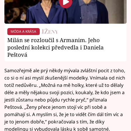
MÓDA A KRÁSA
Milán se rozloučil s Armanim. Jeho
poslední kolekci předvedla i Daniela
Peštová
Samozřejmě ale prý někdy mývala zvláštní pocit z toho,
co si o ní asi myslí zkušenější modelky. Vnímala od nich
totiž nedůvěru. „Možná na mě holky, které už to dělaly
déle a měly nějakou svoji pozici, koukaly, že kdo jsem a
jestli zůstanu nebo půjdu rychle pryč,“ přiznala
Peštová. „Ženy přece jenom stojí víc při sobě a
pomáhají si. A myslím si, že je to vidět čím dál tím víc a
je to jenom dobře,“ pokračovala s tím, že díky
modelingu si vybudovala lásku k sobě samotné.