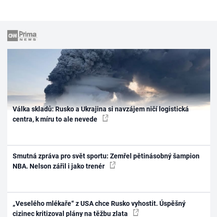
Válka skladů: Rusko a Ukrajina si navzájem ničí logistická
centra, k míru to ale nevede
Smutná zpráva pro svět sportu: Zemřel pětinásobný šampion
NBA. Nelson zářil i jako trenér
„Veselého mlékaře“ z USA chce Rusko vyhostit. Úspěšný
cizinec kritizoval plány na těžbu zlata