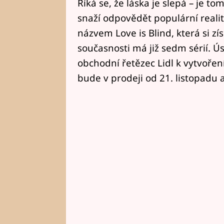
Říká se, že láska je slepá – je t
snaží odpovědět populární reali
názvem Love is Blind, která si zí
současnosti má již sedm sérií. Ú
obchodní řetězec Lidl k vytvořen
bude v prodeji od 21. listopadu 