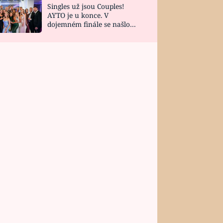
Singles už jsou Couples!
AYTO je u konce. V
dojemném finále se našlo
všech 10 Perfect Matchů