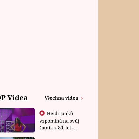
P Videa
Všechna videa
Heidi Janků
vzpomíná na svůj
šatník z 80. let -
Shopaholičky