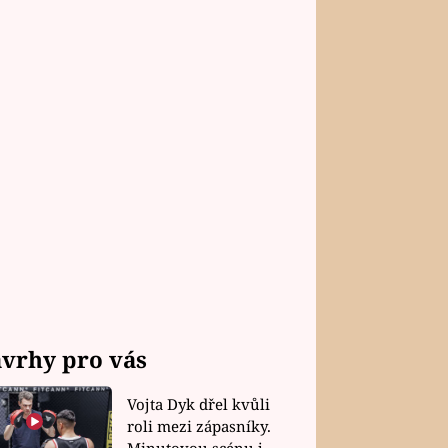
vrhy pro vás
Vojta Dyk dřel kvůli
roli mezi zápasníky.
Minutovou scénu jel