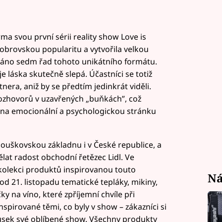
ma svou první sérii reality show Love is
 obrovskou popularitu a vytvořila velkou
láno sedm řad tohoto unikátního formátu.
je láska skutečně slepá. Účastníci se totiž
tnera, aniž by se předtím jedinkrát viděli.
ozhovorů v uzavřených „buňkách”, což
e na emocionální a psychologickou stránku
anouškovskou základnu i v České republice, a
at radost obchodní řetězec Lidl. Ve
 kolekci produktů inspirovanou touto
Ná
 od 21. listopadu tematické tepláky, mikiny,
y na víno, které zpříjemní chvíle při
nspirované těmi, co byly v show – zákazníci si
sek své oblíbené show. Všechny produkty