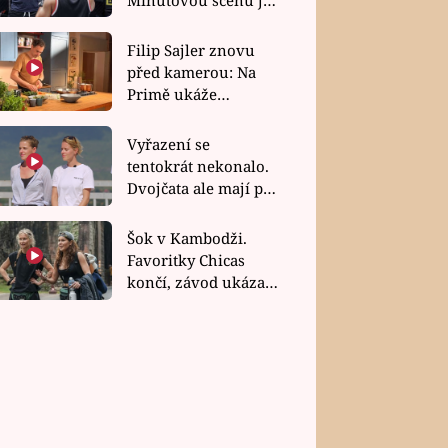
bez dubla
Filip Sajler znovu
před kamerou: Na
Primě ukáže
poctivou kuchyni i
rychlé recepty
Vyřazení se
tentokrát nekonalo.
Dvojčata ale mají po
uzavření třetí etapy
závodu nůž na krku
Šok v Kambodži.
Favoritky Chicas
končí, závod ukázal
svou nejtvrdší tvář