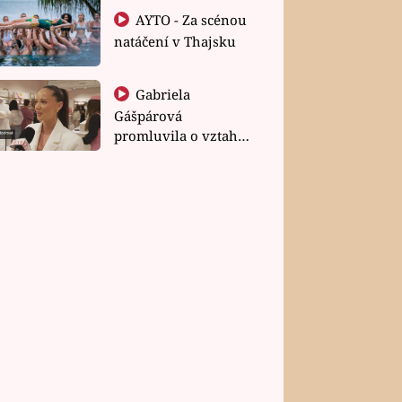
AYTO - Za scénou
natáčení v Thajsku
Gabriela
Gášpárová
promluvila o vztahu
a zakládání rodiny