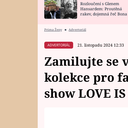
Rozloučení s Glenem
SNÁŘ
CELEBRITY
Hansardem: Proutěná
rakev, dojemná řeč Bona
HOROSKOP NA
VAŘENÍ
zpěv Irglové s Vedderem
ROK 2023
Prima Ženy
■
Advertoriál
21. listopadu 2024 12:33
ADVERTORIÁL
Zamilujte se 
kolekce pro f
show LOVE IS 