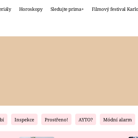
eriály
Horoskopy
Sledujte prima+
Filmový festival Karl
Celebrity
Recept
MÓDA A KRÁSA
HLAVNÍ JÍ
VZTAHY A SEX
SLADKÉ
PRIMA MAMINKA
ZDRAVÉ
bí
Inspekce
Prostřeno!
AYTO?
Módní alarm
Fresh
Living
RECEPTY
BYDLENÍ