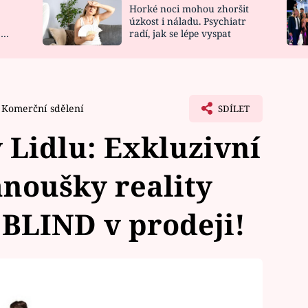
Horké noci mohou zhoršit
NOVINKY
ZAHRADA
úzkost i náladu. Psychiatr
 a
radí, jak se lépe vyspat
VIDEORECEPTY
DESIGN
Komerční sdělení
SDÍLET
v Lidlu: Exkluzivní
anoušky reality
BLIND v prodeji!