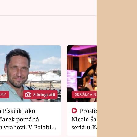
LMY
SERIÁLY A FILMY
8 fotografií
14 f
Prostě si o to řekla! Takhle
Marek pomáhá
Nicole Šáchová získala r
 vrahovi. V Polabí
seriálu Kamarádi
osti