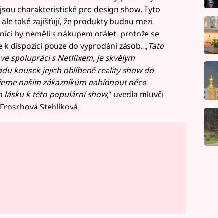
ž jsou charakteristické pro design show. Tyto
ale také zajišťují, že produkty budou mezi
íci by neměli s nákupem otálet, protože se
e k dispozici pouze do vyprodání zásob. „
Tato
 ve spolupráci s Netflixem, je skvělým
u kousek jejich oblíbené reality show do
ůžeme našim zákazníkům nabídnout něco
ch lásku k této populární show,
“ uvedla mluvčí
 Froschová Stehlíková.