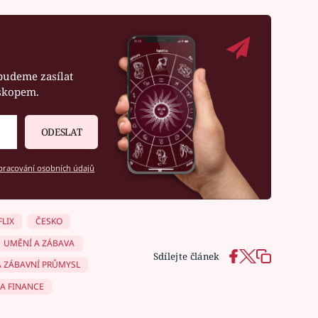
budeme zasílat
oskopem.
ODESLAT
racování osobních údajů
FLIX
ČESKO
UMĚNÍ A ZÁBAVA
Sdílejte článek
A ZÁBAVNÍ PRŮMYSL
A FINANCE