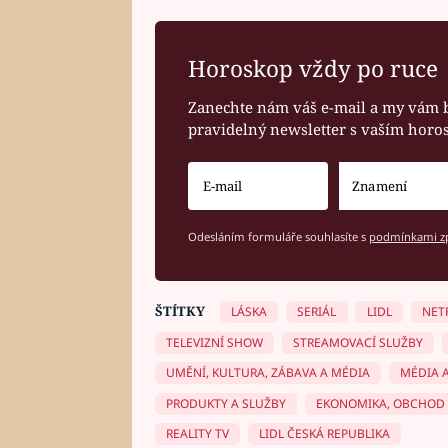
Horoskop vždy po ruce
Zanechte nám váš e-mail a my vám 
pravidelný newsletter s vaším hor
Odesláním formuláře souhlasíte s
podmínkami zp
ŠTÍTKY
LÁSKA
SERIÁL
LIDL
NET
TELEVIZNÍ SHOW
STREAMOVACÍ SLUŽBY
UMĚNÍ, KULTURA, ZÁBAVA A MÉDIA
MÉDIA 
PRODUKTY A SLUŽBY
EKONOMIKA, OBCHOD 
REALITY TV
LIDL ČESKÁ REPUBLIKA