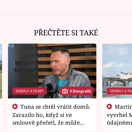
PŘEČTĚTE SI TAKÉ
SERIÁLY A FILMY
SERIÁLY A FI
9 fotografií
Tuna se chtěl vrátit domů.
Martin Písařík jako
Zarazilo ho, když si ve
vyvrhel 
smlouvě přečetl, že může
údajnému
zemřít
je v nemil