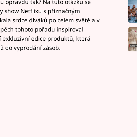
omu opravdu tak? Na tuto otázku se
ty show Netflixu s příznačným
skala srdce diváků po celém světě a v
spěch tohoto pořadu inspiroval
í exkluzivní edice produktů, která
až do vyprodání zásob.