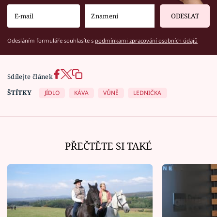
ODESLAT
Odesláním formuláře souhlasíte s
podmínkami zpracování osobních údajů
Sdílejte článek
ŠTÍTKY
JÍDLO
KÁVA
VŮNĚ
LEDNIČKA
PŘEČTĚTE SI TAKÉ