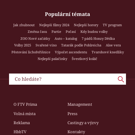
Populární témata
Jak zhubnout
Nejlepší filmy 2024
Nejlepší horory
TV program
Změna času
Partie
Počasí
Kdy budou volby
ZOO Nové začátky
Auto – katalog
7 pádů Honzy Dědka
Volby 2025
Svařené víno
Tatarák podle Pohlreicha
Aloe vera
Pěstování lichořeřišnice
Výpočet ascendentu
Tvarohové knedlíky
Nejlepší palačinky
Švestkový koláč
O FTV Prima
Management
Volná místa
Press
Reklama
Castingy a výzvy
HbbTV
Kontakty