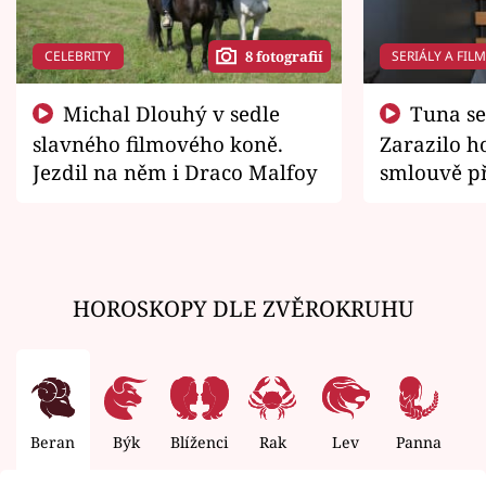
CELEBRITY
SERIÁLY A FIL
8 fotografií
Michal Dlouhý v sedle
Tuna se chtěl vrátit domů.
slavného filmového koně.
Zarazilo ho
Jezdil na něm i Draco Malfoy
smlouvě př
zemřít
HOROSKOPY DLE ZVĚROKRUHU
Beran
Býk
Blíženci
Rak
Lev
Panna
V