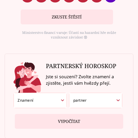
ZKUSTE ŠTĚSTÍ
Ministerstvo financí varuje: Účastí na hazardní hře může
vzniknout závislost ⑱
PARTNERSKÝ HOROSKOP
Jste si souzení? Zvolte znamení a
zjistěte, jestli vám hvězdy přejí.
VYPOČÍTAT