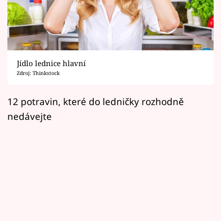
Horoskopy
Sledujte prima+
Filmový festival Karlovy Vary
Jídlo lednice hlavní
Pořady
Zdroj: Thinkstock
Mámy sobě
12 potravin, které do ledničky rozhodně
nedávejte
Přihlášení
Sledujte nás