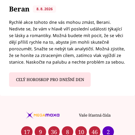
Beran
8. 8. 2026
Rychlé akce tohoto dne vás mohou zmást, Berani.
Nedivte se, že vám v hlavě víří poslední události týkající
se lásky a romantiky. Možná budete mít pocit, že se věci
dějí příliš rychle na to, abyste jim mohli skutečně
porozumět. Snažte se nebýt tak analytičtí. Možná zjistíte,
že se honíte za ztraceným cílem, zatímco vlak vyjíždí ze
stanice. Naskočte na palubu a nechte problém za sebou.
CELÝ HOROSKOP PRO DNEŠNÍ DEN
Vaše šťastná čísla
17
9
36
8
10
46
2