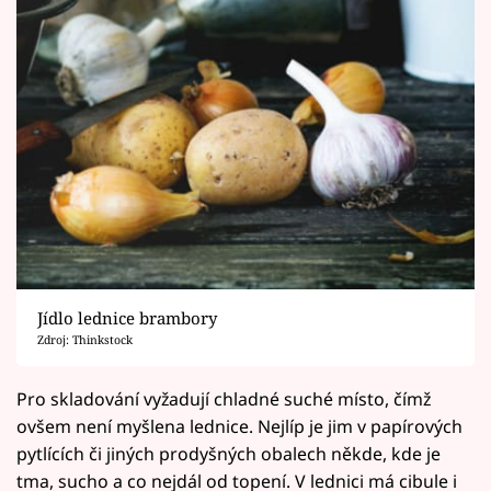
Jídlo lednice brambory
Zdroj: Thinkstock
Pro skladování vyžadují chladné suché místo, čímž
ovšem není myšlena lednice. Nejlíp je jim v papírových
pytlících či jiných prodyšných obalech někde, kde je
tma, sucho a co nejdál od topení. V lednici má cibule i