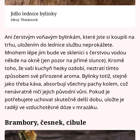
Jídlo lednice bylinky
Zdroj: Thinkstock
Ani čerstvým voňavým bylinkám, které jste si koupili na
trhu, uložením do lednice službu neprokážete.
Mnohem lépe jim bude ve sklenici s čerstvou vodou
někde na okně (jen pozor na přímé slunce). Kromě
toho, že vaši kuchyň hezky ozdobí, neztratí tímto
způsobem své přirozené aroma. Bylinky totiž, stejně
jako třeba káva, absorbují všechny pachy kolem, což
nenávratně ničí jejich původní vůni. Pokud je
potřebujete uchovat skutečně delší dobu, uložte je
raději ve vzduchotěsné dóze v mrazáku.
Brambory, česnek, cibule