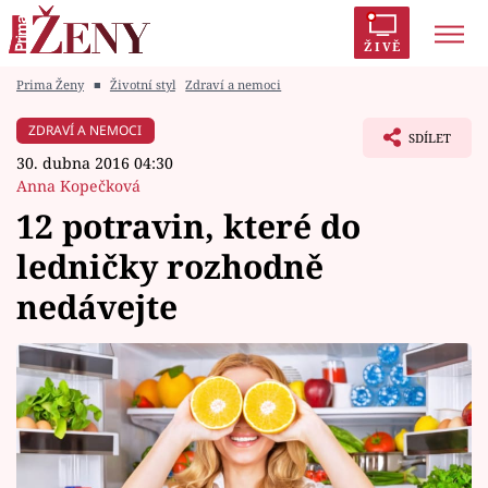
ŽIVĚ
Prima Ženy
■
Životní styl
Zdraví a nemoci
Trendy:
Polabí
Inspekce
Prostřeno!
AYTO?
ZDRAVÍ A NEMOCI
SDÍLET
Módní alarm
Zrádci
Proměny
30. dubna 2016 04:30
Anna Kopečková
12 potravin, které do
ledničky rozhodně
Témata
nedávejte
Celebrity
Vztahy
Seriály