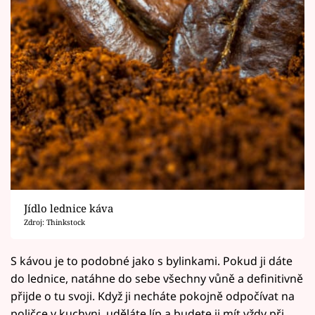
Jídlo lednice káva
Zdroj: Thinkstock
S kávou je to podobné jako s bylinkami. Pokud ji dáte
do lednice, natáhne do sebe všechny vůně a definitivně
přijde o tu svoji. Když ji necháte pokojně odpočívat na
poličce v kuchyni, uděláte líp a budete ji mít vždy při