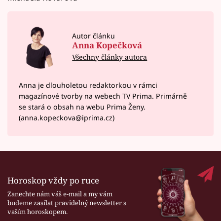
Autor článku
Anna Kopečková
Všechny články autora
Anna je dlouholetou redaktorkou v rámci
magazínové tvorby na webech TV Prima. Primárně
se stará o obsah na webu Prima Ženy.
(anna.kopeckova@iprima.cz)
Horoskop vždy po ruce
Zanechte nám váš e-mail a my vám
budeme zasílat pravidelný newsletter s
vaším horoskopem.