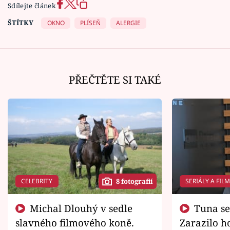
Sdílejte článek
ŠTÍTKY
OKNO
PLÍSEŇ
ALERGIE
PŘEČTĚTE SI TAKÉ
CELEBRITY
SERIÁLY A FIL
8 fotografií
Michal Dlouhý v sedle
Tuna se chtěl vrátit domů.
slavného filmového koně.
Zarazilo ho