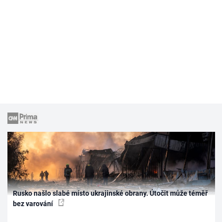
Rusko našlo slabé místo ukrajinské obrany. Útočit může téměř
bez varování