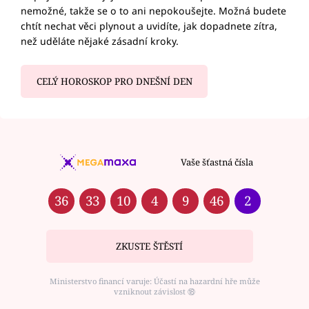
nemožné, takže se o to ani nepokoušejte. Možná budete
chtít nechat věci plynout a uvidíte, jak dopadnete zítra,
než uděláte nějaké zásadní kroky.
CELÝ HOROSKOP PRO DNEŠNÍ DEN
Vaše šťastná čísla
36
33
10
4
9
46
2
ZKUSTE ŠTĚSTÍ
Ministerstvo financí varuje: Účastí na hazardní hře může
vzniknout závislost ⑱