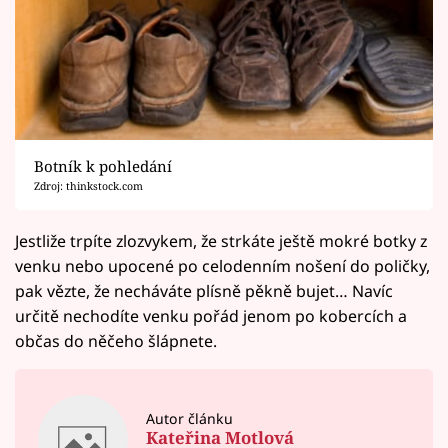
Botník k pohledání
Zdroj: thinkstock.com
Jestliže trpíte zlozvykem, že strkáte ještě mokré botky z
venku nebo upocené po celodenním nošení do poličky,
pak vězte, že necháváte plísně pěkně bujet… Navíc
určitě nechodíte venku pořád jenom po kobercích a
občas do něčeho šlápnete.
Autor článku
Kateřina Motlová