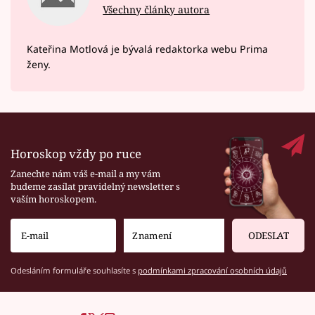
Všechny články autora
Kateřina Motlová je bývalá redaktorka webu Prima
ženy.
Horoskop vždy po ruce
Zanechte nám váš e-mail a my vám
budeme zasílat pravidelný newsletter s
vaším horoskopem.
ODESLAT
Odesláním formuláře souhlasíte s
podmínkami zpracování osobních údajů