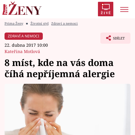
ŽIVĚ
Prima Ženy
■
Životní styl
Zdraví a nemoci
Trendy:
Polabí
Inspekce
Prostřeno!
AYTO?
ZDRAVÍ A NEMOCI
SDÍLET
Módní alarm
Zrádci
Proměny
22. dubna 2017 10:00
Kateřina Motlová
8 míst, kde na vás doma
číhá nepříjemná alergie
Témata
Celebrity
Vztahy
Seriály