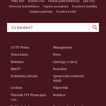
Volby 2025
Svařené víno
Tatarák podle Pohlreicha
Aloe vera
Pěstování lichořeřišnice
Výpočet ascendentu
Tvarohové knedlíky
Nejlepší palačinky
Švestkový koláč
O FTV Prima
Management
Volná místa
Press
Reklama
Castingy a výzvy
HbbTV
Kontakty
Podmínky užívání
Zpracování osobních
údajů
Cookies
Nápověda
Vlastník FTV Prima spol.
Redakce
s r.o.