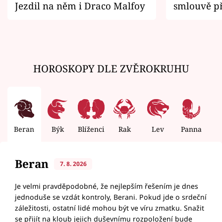
Jezdil na něm i Draco Malfoy
smlouvě př
zemřít
HOROSKOPY DLE ZVĚROKRUHU
Beran
Býk
Blíženci
Rak
Lev
Panna
V
Beran
7. 8. 2026
Je velmi pravděpodobné, že nejlepším řešením je dnes
jednoduše se vzdát kontroly, Berani. Pokud jde o srdeční
záležitosti, ostatní lidé mohou být ve víru zmatku. Snažit
se přijít na kloub jejich duševnímu rozpoložení bude