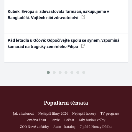
Kubek: Evropa si zdevastovala farmacii, nakupujeme v
Bangladéši. Vojtěch ničí zdravotnictví
Pád letadla u Očové: Odpočívejte spolu se synem, vzpomíná
kamarád na tragicky zemřelého Filipa
Populární témata
Jak zhubnout
Nejlepší filmy 2024
Nejlepší horory
TV program
Změna času
Partie
Počasí
Kdy budou volby
ZOO Nové začátky
Auto – katalog
7 pádů Honzy Dědka