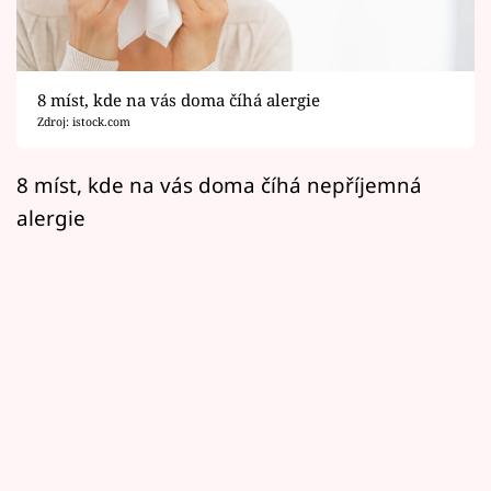
Horoskopy
Sledujte prima+
8 míst, kde na vás doma číhá alergie
Filmový festival Karlovy Vary
Zdroj: istock.com
Pořady
8 míst, kde na vás doma číhá nepříjemná
alergie
Mámy sobě
Přihlášení
Sledujte nás