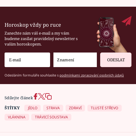
Horoskop vždy po ruce
Zanechte nám váš e-mail a my vám
budeme zasílat pravidelný newsletter s
vaším horoskopem.
ODESLAT
Odesláním formuláře souhlasíte s
podmínkami zpracování osobních údajů
Sdílejte článek
ŠTÍTKY
JÍDLO
STRAVA
ZDRAVÍ
TLUSTÉ STŘEVO
VLÁKNINA
TRÁVICÍ SOUSTAVA