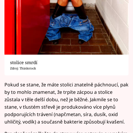
stolice smrdí
Zdroj: Thinkstock
Pokud se stane, že máte stolici znatelně páchnoucí, pak
by to mohlo znamenat, že trpíte zácpou a stolice
zůstala v těle delší dobu, než je běžné. Jakmile se to
stane, v tlustém střevě je produkováno více plynů
podporujících trávení (např.metan, síra, dusík, oxid
uhličitý, vodík) a současně bakterie způsobují kvašení.