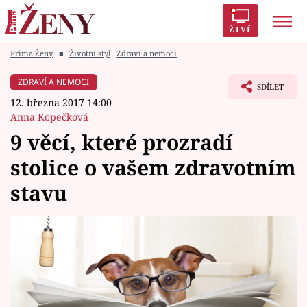
ŽIVĚ
Prima Ženy
■
Životní styl
Zdraví a nemoci
Trendy:
Polabí
Inspekce
Prostřeno!
AYTO?
ZDRAVÍ A NEMOCI
SDÍLET
Módní alarm
Zrádci
Proměny
12. března 2017 14:00
Anna Kopečková
9 věcí, které prozradí
stolice o vašem zdravotním
Témata
stavu
Celebrity
Vztahy
Seriály