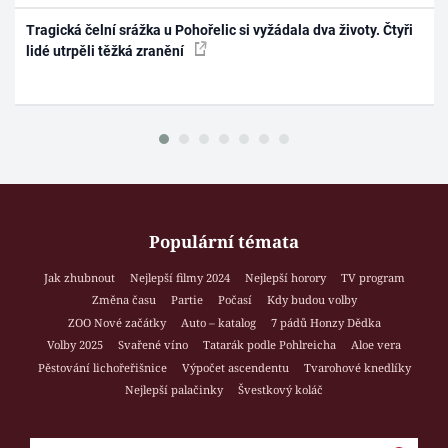
Tragická čelní srážka u Pohořelic si vyžádala dva životy. Čtyři
lidé utrpěli těžká zranění
Populární témata
Jak zhubnout
Nejlepší filmy 2024
Nejlepší horory
TV program
Změna času
Partie
Počasí
Kdy budou volby
ZOO Nové začátky
Auto – katalog
7 pádů Honzy Dědka
Volby 2025
Svařené víno
Tatarák podle Pohlreicha
Aloe vera
Pěstování lichořeřišnice
Výpočet ascendentu
Tvarohové knedlíky
Nejlepší palačinky
Švestkový koláč