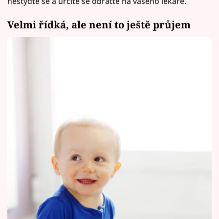
nestyďte se a určitě se obraťte na vašeho lékaře.
Velmi řídká, ale není to ještě průjem