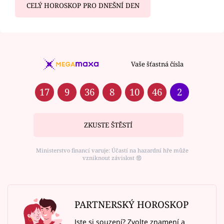
CELÝ HOROSKOP PRO DNEŠNÍ DEN
Vaše šťastná čísla
17
9
36
8
10
46
2
ZKUSTE ŠTĚSTÍ
Ministerstvo financí varuje: Účastí na hazardní hře může
vzniknout závislost ⑱
PARTNERSKÝ HOROSKOP
Jste si souzení? Zvolte znamení a