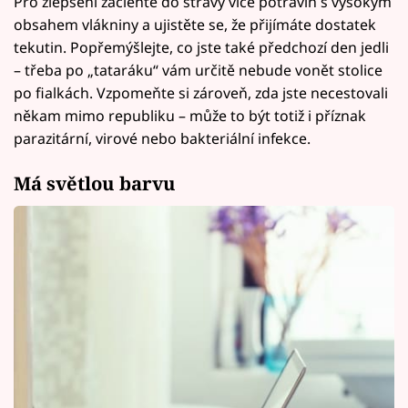
Pro zlepšení začleňte do stravy více potravin s vysokým
obsahem vlákniny a ujistěte se, že přijímáte dostatek
tekutin. Popřemýšlejte, co jste také předchozí den jedli
– třeba po „tataráku“ vám určitě nebude vonět stolice
po fialkách. Vzpomeňte si zároveň, zda jste necestovali
někam mimo republiku – může to být totiž i příznak
parazitární, virové nebo bakteriální infekce.
Má světlou barvu