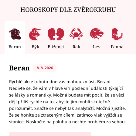
HOROSKOPY DLE ZVĚROKRUHU
Beran
Býk
Blíženci
Rak
Lev
Panna
V
Beran
8. 8. 2026
Rychlé akce tohoto dne vás mohou zmást, Berani.
Nedivte se, že vám v hlavě víří poslední události týkající
se lásky a romantiky. Možná budete mít pocit, že se věci
dějí příliš rychle na to, abyste jim mohli skutečně
porozumět. Snažte se nebýt tak analytičtí. Možná zjistíte,
že se honíte za ztraceným cílem, zatímco vlak vyjíždí ze
stanice. Naskočte na palubu a nechte problém za sebou.