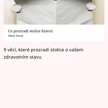
Horoskopy
Sledujte prima+
Filmový festival Karlovy Vary
Co prozradí stolice hlavní
Pořady
Zdroj: iStock
Mámy sobě
9 věcí, které prozradí stolice o vašem
zdravotním stavu
Přihlášení
Sledujte nás