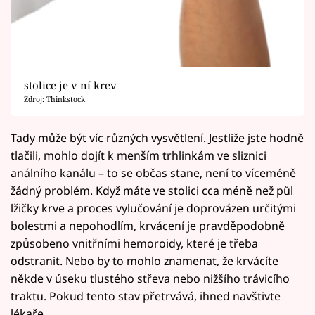
stolice je v ní krev
Zdroj: Thinkstock
Tady může být víc různých vysvětlení. Jestliže jste hodně
tlačili, mohlo dojít k menším trhlinkám ve sliznici
análního kanálu – to se občas stane, není to víceméně
žádný problém. Když máte ve stolici cca méně než půl
lžičky krve a proces vylučování je doprovázen určitými
bolestmi a nepohodlím, krvácení je pravděpodobně
způsobeno vnitřními hemoroidy, které je třeba
odstranit. Nebo by to mohlo znamenat, že krvácíte
někde v úseku tlustého střeva nebo nižšího trávicího
traktu. Pokud tento stav přetrvává, ihned navštivte
lékaře.