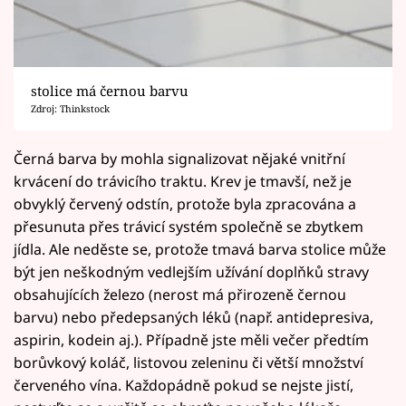
stolice má černou barvu
Zdroj: Thinkstock
Černá barva by mohla signalizovat nějaké vnitřní
krvácení do trávicího traktu. Krev je tmavší, než je
obvyklý červený odstín, protože byla zpracována a
přesunuta přes trávicí systém společně se zbytkem
jídla. Ale neděste se, protože tmavá barva stolice může
být jen neškodným vedlejším užívání doplňků stravy
obsahujících železo (nerost má přirozeně černou
barvu) nebo předepsaných léků (např. antidepresiva,
aspirin, kodein aj.). Případně jste měli večer předtím
borůvkový koláč, listovou zeleninu či větší množství
červeného vína. Každopádně pokud se nejste jistí,