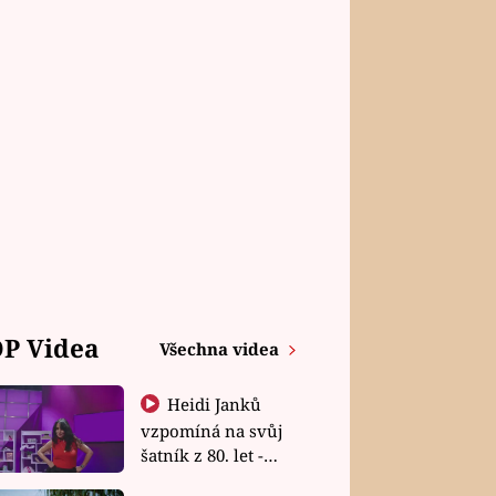
P Videa
Všechna videa
Heidi Janků
vzpomíná na svůj
šatník z 80. let -
Shopaholičky