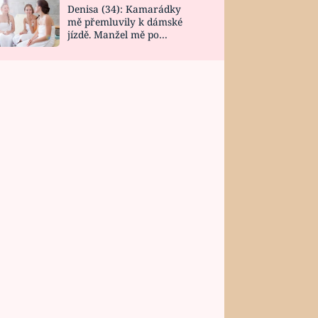
Denisa (34): Kamarádky
mě přemluvily k dámské
jízdě. Manžel mě po
návratu zaskočil