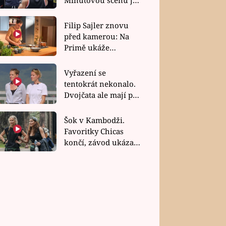
bez dubla
Filip Sajler znovu
před kamerou: Na
Primě ukáže
poctivou kuchyni i
rychlé recepty
Vyřazení se
tentokrát nekonalo.
Dvojčata ale mají po
uzavření třetí etapy
závodu nůž na krku
Šok v Kambodži.
Favoritky Chicas
končí, závod ukázal
svou nejtvrdší tvář