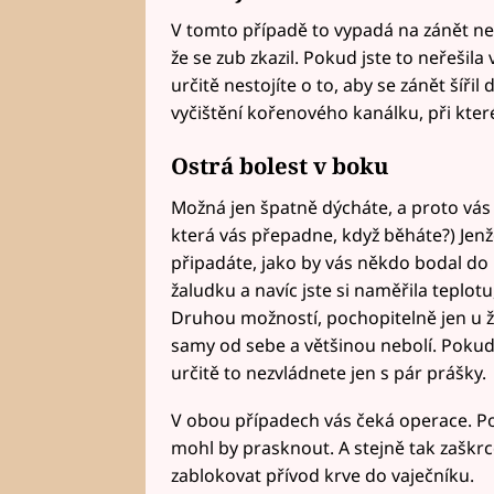
V tomto případě to vypadá na zánět n
že se zub zkazil. Pokud jste to neřešila
určitě nestojíte o to, aby se zánět šířil
vyčištění kořenového kanálku, při kter
Ostrá bolest v boku
Možná jen špatně dýcháte, a proto vás 
která vás přepadne, když běháte?) Jenže 
připadáte, jako by vás někdo bodal d
žaludku a navíc jste si naměřila teplot
Druhou možností, pochopitelně jen u žen
samy od sebe a většinou nebolí. Pokud
určitě to nezvládnete jen s pár prášky.
V obou případech vás čeká operace. Po
mohl by prasknout. A stejně tak zašk
zablokovat přívod krve do vaječníku.