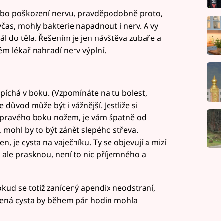
ebo poškození nervu, pravděpodobně proto,
 včas, mohly bakterie napadnout i nerv. A vy
 dál do těla. Řešením je jen návštěva zubaře a
ém lékař nahradí nerv výplní.
píchá v boku. (Vzpomínáte na tu bolest,
důvod může být i vážnější. Jestliže si
o pravého boku nožem, je vám špatně od
u, mohl by to být zánět slepého střeva.
, je cysta na vaječníku. Ty se objevují a mizí
 ale prasknou, není to nic příjemného a
kud se totiž zanícený apendix neodstraní,
rcená cysta by během pár hodin mohla