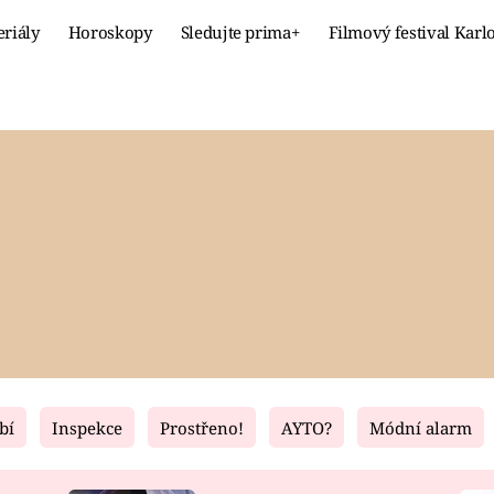
eriály
Horoskopy
Sledujte prima+
Filmový festival Karl
Celebrity
Recept
MÓDA A KRÁSA
HLAVNÍ JÍ
VZTAHY A SEX
SLADKÉ
PRIMA MAMINKA
ZDRAVÉ
bí
Inspekce
Prostřeno!
AYTO?
Módní alarm
Fresh
Living
RECEPTY
BYDLENÍ