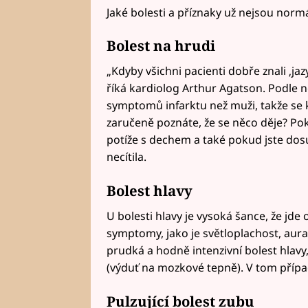
Jaké bolesti a příznaky už nejsou normá
Bolest na hrudi
„Kdyby všichni pacienti dobře znali ‚jaz
říká kardiolog Arthur Agatson. Podle ně
symptomů infarktu než muži, takže se kv
zaručeně poznáte, že se něco děje? Poku
potíže s dechem a také pokud jste dosu
necítila.
Bolest hlavy
U bolesti hlavy je vysoká šance, že jde 
symptomy, jako je světloplachost, aur
prudká a hodně intenzivní bolest hla
(výduť na mozkové tepně). V tom přípa
Pulzující bolest zubu