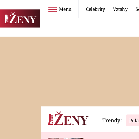
Menu
Celebrity
Vztahy
S
Seriály
Životní styl
ZOO
DIETY A HUBNUTÍ
PROSTŘENO!
CESTOVÁNÍ A
DOVOLENÁ
DUCH
ZDRAVÍ
Trendy:
Pola
Horoskopy
Video
ASTROČLÁNKY
SERIÁLY