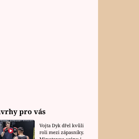
vrhy pro vás
Vojta Dyk dřel kvůli
roli mezi zápasníky.
Minutovou scénu jel