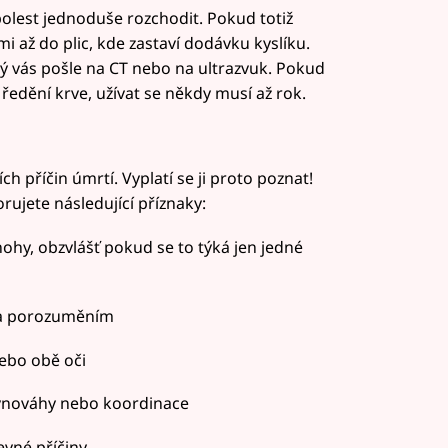
olest jednoduše rozchodit. Pokud totiž
i až do plic, kde zastaví dodávku kyslíku.
erý vás pošle na CT nebo na ultrazvuk. Pokud
ředění krve, užívat se někdy musí až rok.
h příčin úmrtí. Vyplatí se ji proto poznat!
rujete následující příznaky:
 nohy, obzvlášť pokud se to týká jen jedné
 a porozuměním
ebo obě oči
 rovnováhy nebo koordinace
jevné příčiny