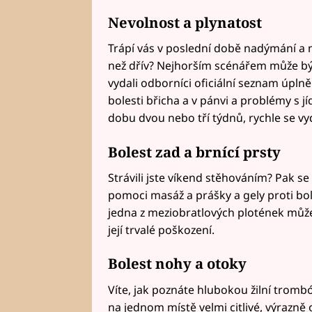
Nevolnost a plynatost
Trápí vás v poslední době nadýmání a n
než dřív? Nejhorším scénářem může být
vydali odborníci oficiální seznam úplně
bolesti břicha a v pánvi a problémy s 
dobu dvou nebo tří týdnů, rychle se vyd
Bolest zad a brnící prsty
Strávili jste víkend stěhováním? Pak 
pomoci masáž a prášky a gely proti bol
jedna z meziobratlových plotének může 
její trvalé poškození.
Bolest nohy a otoky
Víte, jak poznáte hlubokou žilní tromb
na jednom místě velmi citlivé, výrazně