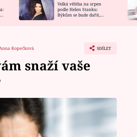
Velká věštba na srpen
NOVINKY
ZAHRADA
a:
podle Helen Stanku:
y
Býkům se bude dařit,
VIDEORECEPTY
DESIGN
Vodnáře čeká jízda
Anna Kopečková
SDÍLET
 vám snaží vaše
?