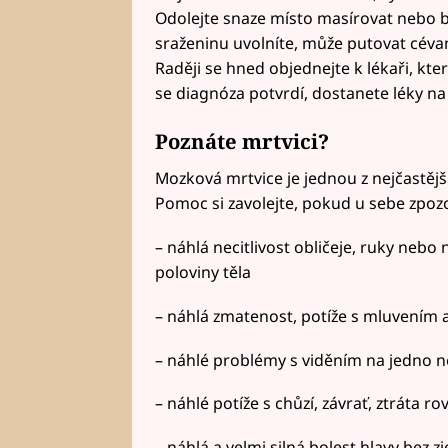
Odolejte snaze místo masírovat nebo b
sraženinu uvolníte, může putovat cévam
Raději se hned objednejte k lékaři, kt
se diagnóza potvrdí, dostanete léky na 
Poznáte mrtvici?
Mozková mrtvice je jednou z nejčastějšíc
Pomoc si zavolejte, pokud u sebe zpozo
– náhlá necitlivost obličeje, ruky nebo
poloviny těla
– náhlá zmatenost, potíže s mluvením
– náhlé problémy s viděním na jedno n
– náhlé potíže s chůzí, závrať, ztráta
– náhlá a velmi silná bolest hlavy bez z