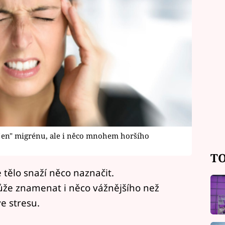
jen" migrénu, ale i něco mnohem horšího
TO
 tělo snaží něco naznačit.
ůže znamenat i něco vážnějšího než
ve stresu.