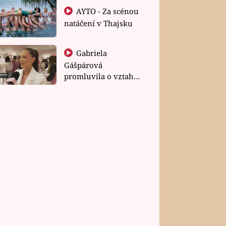
AYTO - Za scénou
natáčení v Thajsku
Gabriela
Gášpárová
promluvila o vztahu
a zakládání rodiny