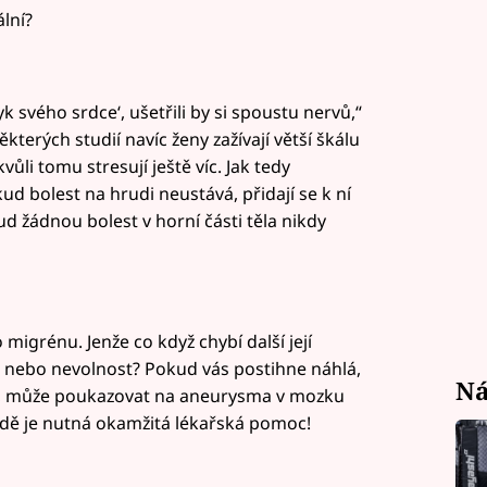
lní?
yk svého srdce‘, ušetřili by si spoustu nervů,“
kterých studií navíc ženy zažívají větší škálu
ůli tomu stresují ještě víc. Jak tedy
d bolest na hrudi neustává, přidají se k ní
d žádnou bolest v horní části těla nikdy
o migrénu. Jenže co když chybí další její
a nebo nevolnost? Pokud vás postihne náhlá,
Ná
vy, může poukazovat na aneurysma v mozku
dě je nutná okamžitá lékařská pomoc!