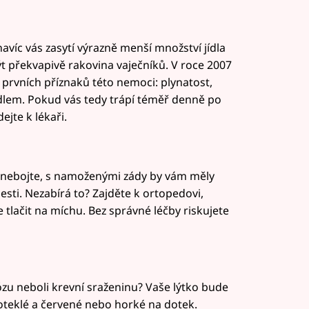
avíc vás zasytí výrazně menší množství jídla
 překvapivě rakovina vaječníků. V roce 2007
 prvních příznaků této nemoci: plynatost,
jídlem. Pokud vás tedy trápí téměř denně po
ejte k lékaři.
se nebojte, s namoženými zády by vám měly
esti. Nezabírá to? Zajděte k ortopedovi,
tlačit na míchu. Bez správné léčby riskujete
ózu neboli krevní sraženinu? Vaše lýtko bude
 oteklé a červené nebo horké na dotek.