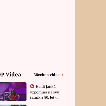
P Videa
Všechna videa
Heidi Janků
vzpomíná na svůj
šatník z 80. let -
Shopaholičky