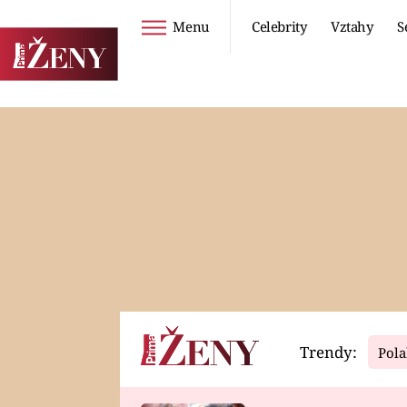
Menu
Celebrity
Vztahy
S
Seriály
Životní styl
ZOO
DIETY A HUBNUTÍ
PROSTŘENO!
CESTOVÁNÍ A
DOVOLENÁ
DUCH
ZDRAVÍ
Trendy:
Pola
Horoskopy
Video
ASTROČLÁNKY
SERIÁLY