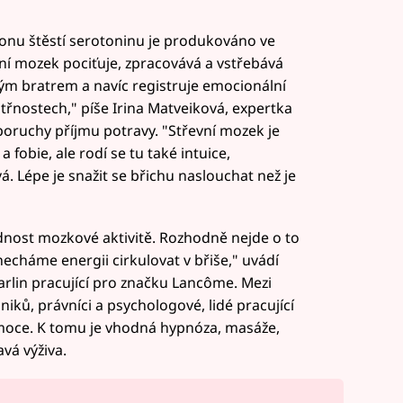
onu štěstí serotoninu je produkováno ve
vní mozek pociťuje, zpracovává a vstřebává
ým bratrem a navíc registruje emocionální
třnostech," píše Irina Matveiková, expertka
 poruchy příjmu potravy. "Střevní mozek je
fobie, ale rodí se tu také intuice,
. Lépe je snažit se břichu naslouchat než je
ednost mozkové aktivitě. Rozhodně nejde o to
e necháme energii cirkulovat v břiše," uvádí
rlin pracující pro značku Lancôme. Mezi
iků, právníci a psychologové, lidé pracující
é emoce. K tomu je vhodná hypnóza, masáže,
avá výživa.