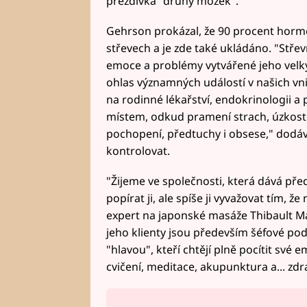
přezdívka "druhý mozek".
Gehrson prokázal, že 90 procent horm
střevech a je zde také ukládáno. "Stře
emoce a problémy vytvářené jeho velk
ohlas významných událostí v našich vni
na rodinné lékařství, endokrinologii a
místem, odkud pramení strach, úzkost a 
pochopení, předtuchy i obsese," dodává
kontrolovat.
"Žijeme ve společnosti, která dává př
popírat ji, ale spíše ji vyvažovat tím, ž
expert na japonské masáže Thibault Ma
jeho klienty jsou především šéfové podn
"hlavou", kteří chtějí plně pocítit sv
cvičení, meditace, akupunktura a... zdr