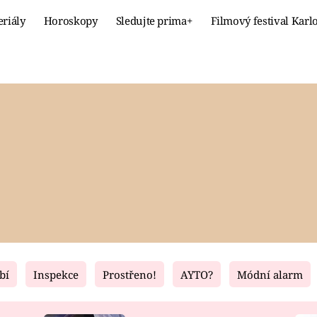
eriály
Horoskopy
Sledujte prima+
Filmový festival Karl
Celebrity
Recept
MÓDA A KRÁSA
HLAVNÍ JÍ
VZTAHY A SEX
SLADKÉ
PRIMA MAMINKA
ZDRAVÉ
bí
Inspekce
Prostřeno!
AYTO?
Módní alarm
Fresh
Living
RECEPTY
BYDLENÍ