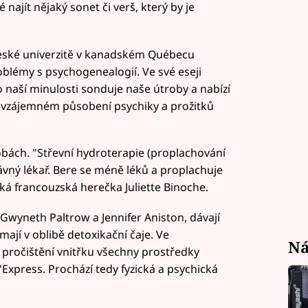
é najít nějaký sonet či verš, který by je
eské univerzitě v kanadském Québecu
oblémy s psychogenealogií. Ve své eseji
 naší minulosti sonduje naše útroby a nabízí
na vzájemném působení psychiky a prožitků
obách. "Střevní hydroterapie (proplachování
ávný lékař. Bere se méně léků a proplachuje
íká francouzská herečka Juliette Binoche.
, Gwyneth Paltrow a Jennifer Aniston, dávají
ají v oblibě detoxikační čaje. Ve
Ná
k pročištění vnitřku všechny prostředky
Express. Prochází tedy fyzická a psychická