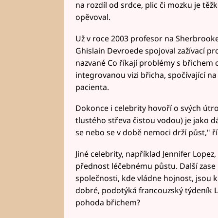
na rozdíl od srdce, plic či mozku je těžk
opěvoval.
Už v roce 2003 profesor na Sherbrook
Ghislain Devroede spojoval zažívací pr
nazvané Co říkají problémy s břichem o
integrovanou vizi břicha, spočívající 
pacienta.
Dokonce i celebrity hovoří o svých útr
tlustého střeva čistou vodou) je jako d
se nebo se v době nemoci drží půst," ř
Jiné celebrity, například Jennifer Lopez
přednost léčebnému půstu. Další zase m
společnosti, kde vládne hojnost, jsou 
dobré, podotýká francouzský týdeník L'
pohoda břichem?