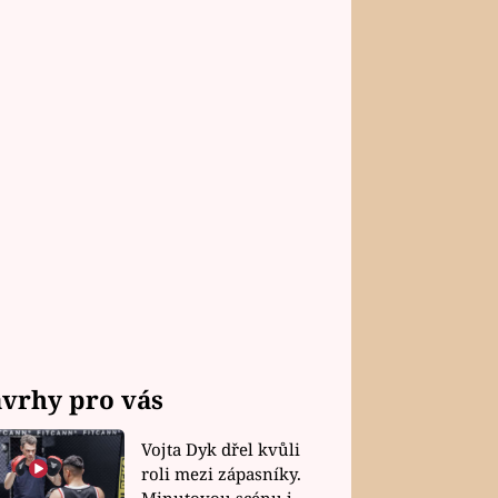
vrhy pro vás
Vojta Dyk dřel kvůli
roli mezi zápasníky.
Minutovou scénu jel