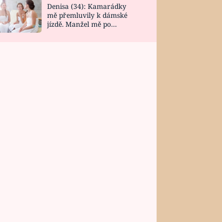
Denisa (34): Kamarádky
mě přemluvily k dámské
jízdě. Manžel mě po
návratu zaskočil