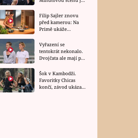
bez dubla
Filip Sajler znovu
před kamerou: Na
Primě ukáže
poctivou kuchyni i
rychlé recepty
Vyřazení se
tentokrát nekonalo.
Dvojčata ale mají po
uzavření třetí etapy
závodu nůž na krku
Šok v Kambodži.
Favoritky Chicas
končí, závod ukázal
svou nejtvrdší tvář