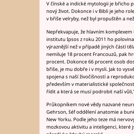
V čínské a indické mytologii je břicho 
nový život. Dokonce i v Bibli je jeho r
v břiše velryby, než byl propuštěn a n
Nepřekvapuje, že hlavním komplexem F
institutu Ipsos z roku 2011 ho polovin
výraznější než v případě jiných částí t
nemiluje 18 procent Francouzů, pak hr
procent. Dokonce 66 procent osob dosp
břiše, je mu dobře i v mysli. Jak to vysv
spojena s naší živočišností a reprodukc
především v materialistické společnosti
řídit a která se musí podrobit naší vůli
Průkopníkem nové vědy nazvané neurog
Gehrson, šéf oddělení anatomie a buně
New Yorku. Podle jeho teze má nervový
mozkovou aktivitu a inteligenci, které 