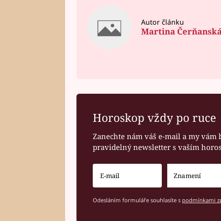
Autor článku
Martina Čerňansk
Horoskop vždy po ruce
Zanechte nám váš e-mail a my vám 
pravidelný newsletter s vaším hor
Odesláním formuláře souhlasíte s
podmínkami zp