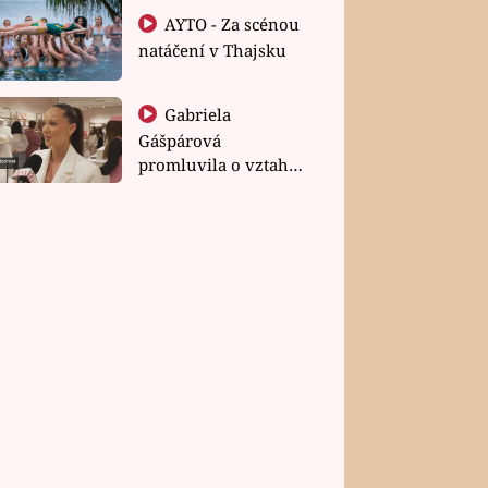
AYTO - Za scénou
natáčení v Thajsku
Gabriela
Gášpárová
promluvila o vztahu
a zakládání rodiny