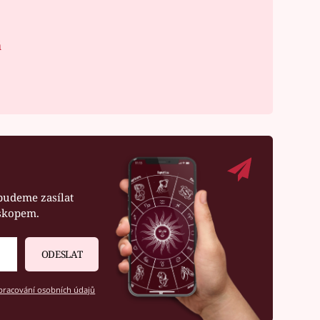
á
budeme zasílat
oskopem.
ODESLAT
racování osobních údajů