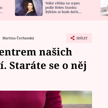
Velká věštba na srpen
NOVINKY
ZAHRADA
a:
podle Helen Stanku:
y
Býkům se bude dařit,
VIDEORECEPTY
DESIGN
Vodnáře čeká jízda
Martina Čerňanská
SDÍLET
centrem našich
. Staráte se o něj