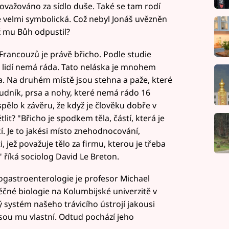
považováno za sídlo duše. Také se tam rodí
ole velmi symbolická. Což nebyl Jonáš uvězněn
ež mu Bůh odpustil?
rancouzů je právě břicho. Podle studie
a lidí nemá ráda. Tato neláska je mnohem
ěla. Na druhém místě jsou stehna a paže, které
udník, prsa a nohy, které nemá rádo 16
ělo k závěru, že když je člověku dobře v
ětlit? "Břicho je spodkem těla, částí, která je
í. Je to jakési místo znehodnocování,
, jež považuje tělo za firmu, kterou je třeba
," říká sociolog David Le Breton.
astroenterologie je profesor Michael
čné biologie na Kolumbijské univerzitě v
 systém našeho trávicího ústrojí jakousi
jsou mu vlastní. Odtud pochází jeho