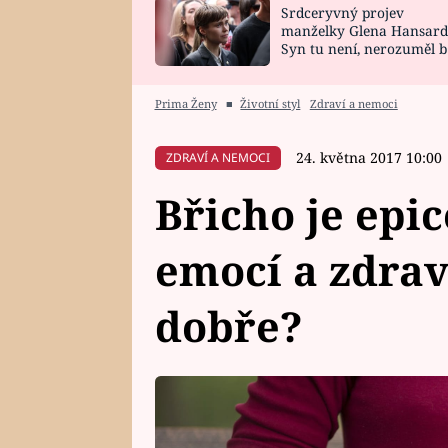
Srdceryvný projev
SNÁŘ
CELEBRITY
manželky Glena Hansard
Syn tu není, nerozuměl b
HOROSKOP NA
VAŘENÍ
tomu, vysvětlila
ROK 2023
Prima Ženy
■
Životní styl
Zdraví a nemoci
24. května 2017 10:00
ZDRAVÍ A NEMOCI
Břicho je epi
emocí a zdraví
dobře?