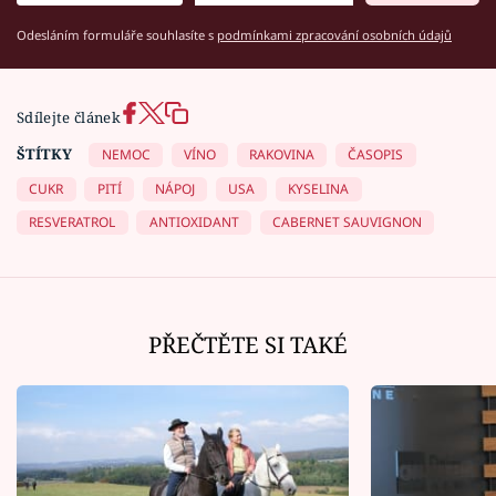
Odesláním formuláře souhlasíte s
podmínkami zpracování osobních údajů
Sdílejte článek
ŠTÍTKY
NEMOC
VÍNO
RAKOVINA
ČASOPIS
CUKR
PITÍ
NÁPOJ
USA
KYSELINA
RESVERATROL
ANTIOXIDANT
CABERNET SAUVIGNON
PŘEČTĚTE SI TAKÉ