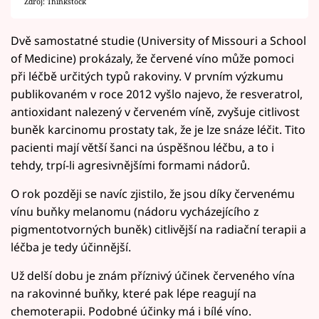
Zdroj: Thinkstock
Dvě samostatné studie (University of Missouri a School
of Medicine) prokázaly, že červené víno může pomoci
při léčbě určitých typů rakoviny. V prvním výzkumu
publikovaném v roce 2012 vyšlo najevo, že resveratrol,
antioxidant nalezený v červeném víně, zvyšuje citlivost
buněk karcinomu prostaty tak, že je lze snáze léčit. Tito
pacienti mají větší šanci na úspěšnou léčbu, a to i
tehdy, trpí-li agresivnějšími formami nádorů.
O rok později se navíc zjistilo, že jsou díky červenému
vínu buňky melanomu (nádoru vycházejícího z
pigmentotvorných buněk) citlivější na radiační terapii a
léčba je tedy účinnější.
Už delší dobu je znám příznivý účinek červeného vína
na rakovinné buňky, které pak lépe reagují na
chemoterapii. Podobné účinky má i bílé víno.