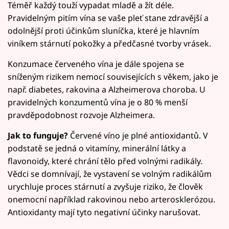
Téměř každý touží vypadat mladě a žít déle.
Pravidelným pitím vína se vaše pleť stane zdravější a
odolnější proti účinkům sluníčka, které je hlavním
viníkem stárnutí pokožky a předčasné tvorby vrásek.
Konzumace červeného vína je dále spojena se
sníženým rizikem nemocí souvisejících s věkem, jako je
např. diabetes, rakovina a Alzheimerova choroba. U
pravidelných konzumentů vína je o 80 % menší
pravděpodobnost rozvoje Alzheimera.
Jak to funguje?
Červené víno je plné antioxidantů. V
podstatě se jedná o vitamíny, minerální látky a
flavonoidy, které chrání tělo před volnými radikály.
Vědci se domnívají, že vystavení se volným radikálům
urychluje proces stárnutí a zvyšuje riziko, že člověk
onemocní například rakovinou nebo arterosklerózou.
Antioxidanty mají tyto negativní účinky narušovat.