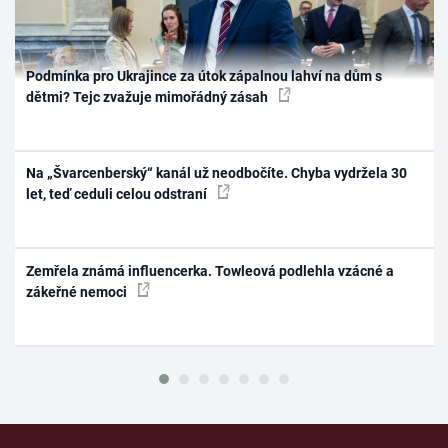
Podmínka pro Ukrajince za útok zápalnou lahví na dům s
dětmi? Tejc zvažuje mimořádný zásah
Na „Švarcenberský“ kanál už neodbočíte. Chyba vydržela 30
let, teď ceduli celou odstraní
Zemřela známá influencerka. Towleová podlehla vzácné a
zákeřné nemoci