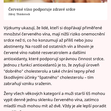
Červené víno podporuje zdravé srdce
Zdroj: Thinkstock
Výzkumy ukazují, že lidé, kteří si dopřávají přiměřené
množství červeného vína, mají nižší riziko onemocnění
srdce než ti, co ho konzumují až příliš nebo jsou
abstinenty. Na rozdíl od ostatních vín a lihovin je
červené víno nabité resveratrolem a dalšími
antioxidanty, které podporují správnou činnost srdce.
Jednou z funkcí antioxidantů je to, že zvyšují úroveň
"dobrého" cholesterolu a také chrání tepny před
škodlivými účinky "špatného" cholesterolu – tím
zabraňují vzniku sraženin.
Ženy všech věkových kategorií a muži starší 65 mohou
vypít denně jednu sklenku červeného vína, zatímco
mladší muži mohou mít až dvě. Vždy je ale lepší poradit