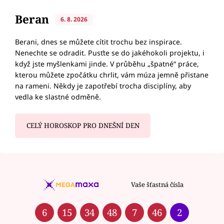
Beran
6. 8. 2026
Berani, dnes se můžete cítit trochu bez inspirace.
Nenechte se odradit. Pusťte se do jakéhokoli projektu, i
když jste myšlenkami jinde. V průběhu „špatné“ práce,
kterou můžete zpočátku chrlit, vám múza jemně přistane
na rameni. Někdy je zapotřebí trocha disciplíny, aby
vedla ke slastné odměně.
CELÝ HOROSKOP PRO DNEŠNÍ DEN
Vaše šťastná čísla
6
15
34
48
7
46
2