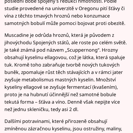
poslední době spojeny s redukcí hmotnosti. Podle
studie provedené na univerzitě v Oregonu pití šťávy či
vína z těchto tmavých hroznů nebo konzumace
samotných bobulí může pomoci bojovat proti obezitě.
Muscadine je odrůda hroznů, která je původem z
jihovýchodu Spojených států, ale roste po celém světě.
Je také známá pod názvem „Scuppernong“. Hrozny
obsahují kyselinu ellagovou, což je látka, která spaluje
tuk. Kromě toho zabraňuje tvorbě nových tukových
buněk, zpomaluje růst těch stávajících a v rámci jater
zvyšuje metabolismus mastných kyselin. Množství
kyseliny ellagové se zvyšuje fermentací (kvašením),
proto je na hubnutí účinnější než samotné bobule
tekutá forma – šťáva a víno. Denně však nepijte více
než jednu skleničku, tedy asi 2 dl.
Dalšími potravinami, které přirozeně obsahují
zmíněnou zázračnou kyselinu, jsou ostružiny, maliny,