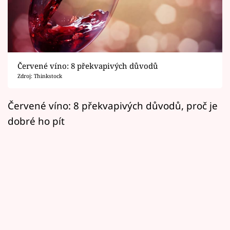
Horoskopy
Sledujte prima+
Filmový festival Karlovy Vary
Červené víno: 8 překvapivých důvodů
Pořady
Zdroj: Thinkstock
Mámy sobě
Červené víno: 8 překvapivých důvodů, proč je
dobré ho pít
Přihlášení
Sledujte nás