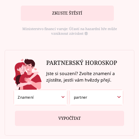
ZKUSTE ŠTĚSTÍ
Ministerstvo financí varuje: Účastí na hazardní hře může
vzniknout závislost ⑱
PARTNERSKÝ HOROSKOP
Jste si souzení? Zvolte znamení a
zjistěte, jestli vám hvězdy přejí.
VYPOČÍTAT