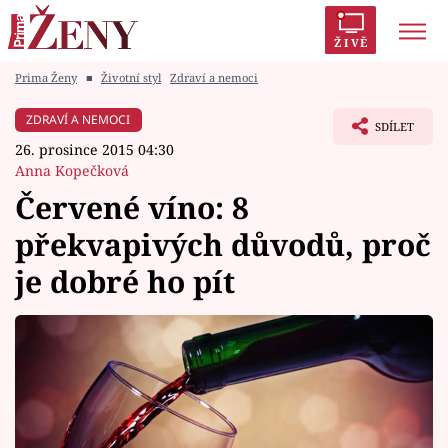
ŽIVĚ
Prima Ženy
■
Životní styl
Zdraví a nemoci
Trendy:
Polabí
Inspekce
Prostřeno!
AYTO?
ZDRAVÍ A NEMOCI
SDÍLET
Módní alarm
Zrádci
Proměny
26. prosince 2015 04:30
Anna Kopečková
Červené víno: 8
překvapivých důvodů, proč
Témata
je dobré ho pít
Celebrity
Vztahy
Seriály