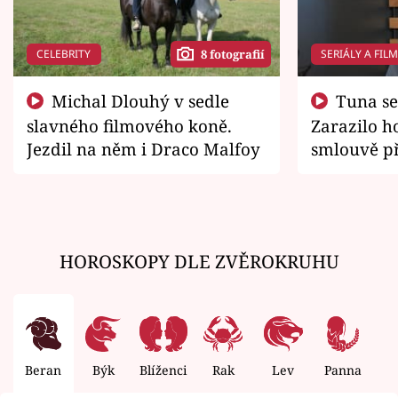
CELEBRITY
SERIÁLY A FIL
8 fotografií
Michal Dlouhý v sedle
Tuna se chtěl vrátit domů.
slavného filmového koně.
Zarazilo ho
Jezdil na něm i Draco Malfoy
smlouvě př
zemřít
HOROSKOPY DLE ZVĚROKRUHU
Beran
Býk
Blíženci
Rak
Lev
Panna
V