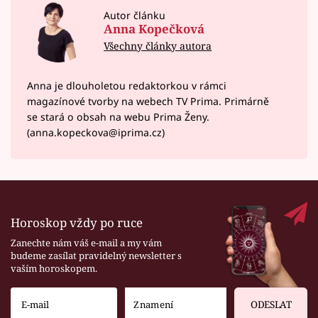
Autor článku
Anna Kopečková
Všechny články autora
Anna je dlouholetou redaktorkou v rámci
magazínové tvorby na webech TV Prima. Primárně
se stará o obsah na webu Prima Ženy.
(anna.kopeckova@iprima.cz)
Horoskop vždy po ruce
Zanechte nám váš e-mail a my vám
budeme zasílat pravidelný newsletter s
vaším horoskopem.
ODESLAT