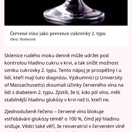
Červené víno jako prevence cukrovky 2. typu
Zdroj: Thinkstock
Sklenice rudého moku denně může udržet pod
kontrolou hladinu cukru v krvi, a tak snížit možnost
vzniku cukrovky 2. typu. Tento nápoj je prospěšný i u
lidí, kteří mají tuto diagnózu. Výzkumníci (z University
of Massachusetts) zkoumali účinky červeného vína na
lidi s diabetem 2. typu. Zjistili, že ti, kdo pili víno, měli
stabilnější hladinu glukózy v krvi než ti, kteří ne.
Zjednodušeně řečeno – červené víno blokuje
vstřebávání glukózy téměř o 100 %, čímž její hladinu
snižuje. Vědci také věří, že resveratrol v červeném víně