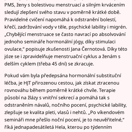
PMS, ženy s bolestivou menstruací a silným krvácením
sledují zlepšení svého stavu v poměrně krátké době.
Pravidelné cvičení napomáhá k odstranění bolestí,
křečí, zadržování vody v těle, psychické lability i migrén.
„Chybějící menstruace se často navrací po absolvování
jednoho semináře hormonální jógy, díky stimulaci
ovulace,“ popisuje zkušenosti Jana Černotová. Díky této
józe se i zpravidelňuje menstruační cyklus a ženám s
delším cyklem (třeba 45 dní) se zkracuje.
Pokud vám byla předepsána hormonální substituční
léčba, je HJT přirozenou cestou, jak získat ztracenou
rovnováhu během poměrně krátké chvíle. Terapie
působí na žlázy s vnitřní sekrecí a pomáhá tak s
odstraněním návalů, nočního pocení, psychické lability,
zlepšuje se kvalita pleti, vlasů i nehtů. „Po víkendovém
semináři mne přešlo noční pocení, je to neuvěřitelné,“
říká jednapadesátiletá Hela, kterou po týdenním