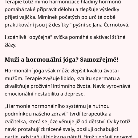
Terapie totiž mimo harmonizace hladiny hormonů
pomáhá také připravit dělohu a zlepšuje výsledky
přijetí vajíčka. Miminek počatých po určité době
praktikování jsou již desítky,“ pyšní se Jana Černotová.
I zdánlivě "obyčejná" svíčka pomáhá s aktivací štítné
žlázy.
Muži a hormonální jóga? Samozřejmě!
Hormonální jóga však může zlepšit kvalitu života i
mužům. Terapie zvyšuje libido, kvalitu spermatu a
zkvalitňuje prožívání intimního života. Navíc vyrovnává
emocionální nestabilitu a deprese.
„Harmonie hormonálního systému je nutnou
podmínkou našeho zdraví,“ tvrdí terapeutka a
cvičitelka, která se józe věnuje již od dětství. Cviky totiž
navíc protahují zkrácené svaly, posilují ochabující
partie, odstraňují bloky na páteři, čímž zlepšují nervové