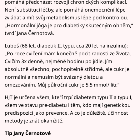
pomáhá předcházet rozvoji chronických komplikací.
Není substitucí léčby, ale pomáhá onemocnění lépe
zvládat a mít svůj metabolismus lépe pod kontrolou.
„Hormonální jóga je pro diabetiky skutečným ohněm,“
tvrdí Jana Černotová.
Luboš (68 let, diabetik II. typu, cca 20 let na inzulinu):
„Po roce cvičení mám konečně pocit radosti ze života.
Cvičím 3x denně, nejméně hodinu po jídle. Jím
absolutně všechno, pochopitelně střídmě, ale cukr je
normální a nemusím být svázaný dietou a
omezováním. Můj půlroční cukr je 5,5 mmol/ litr.“
HJT je určena všem, kteří trpí diabetem typu II a typu I,
všem ve stavu pre-diabetu i těm, kdo mají genetickou
predispozici jako prevence. A co je důležité, účinnost
metody je znát okamžitě.
Tip Jany Černotové