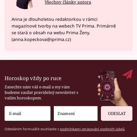
Všechny články autora
Anna je dlouholetou redaktorkou v rámci
magazínové tvorby na webech TV Prima. Primárně
se stará o obsah na webu Prima Ženy.
(anna.kopeckova@iprima.cz)
Horoskop vždy po ruce
Zanechte nám váš e-mail a my vám
budeme zasílat pravidelný newsletter s
vaším horoskopem.
ODESLAT
Odesláním formuláře souhlasíte s
podmínkami zpracování osobních údajů