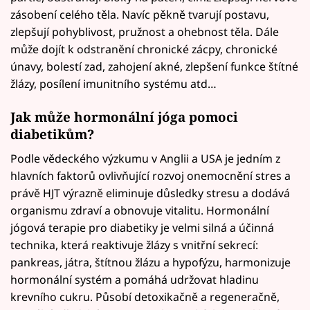
zásobení celého těla. Navíc pěkně tvarují postavu,
zlepšují pohyblivost, pružnost a ohebnost těla. Dále
může dojít k odstranění chronické zácpy, chronické
únavy, bolestí zad, zahojení akné, zlepšení funkce štítné
žlázy, posílení imunitního systému atd…
Jak může hormonální jóga pomoci
diabetikům?
Podle vědeckého výzkumu v Anglii a USA je jedním z
hlavních faktorů ovlivňující rozvoj onemocnění stres a
právě HJT výrazně eliminuje důsledky stresu a dodává
organismu zdraví a obnovuje vitalitu. Hormonální
jógová terapie pro diabetiky je velmi silná a účinná
technika, která reaktivuje žlázy s vnitřní sekrecí:
pankreas, játra, štítnou žlázu a hypofýzu, harmonizuje
hormonální systém a pomáhá udržovat hladinu
krevního cukru. Působí detoxikačně a regeneračně,