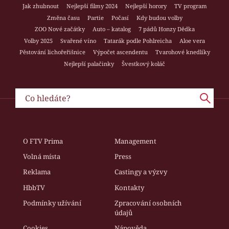
Jak zhubnout
Nejlepší filmy 2024
Nejlepší horory
TV program
Změna času
Partie
Počasí
Kdy budou volby
ZOO Nové začátky
Auto – katalog
7 pádů Honzy Dědka
Volby 2025
Svařené víno
Tatarák podle Pohlreicha
Aloe vera
Pěstování lichořeřišnice
Výpočet ascendentu
Tvarohové knedlíky
Nejlepší palačinky
Švestkový koláč
O FTV Prima
Management
Volná místa
Press
Reklama
Castingy a výzvy
HbbTV
Kontakty
Podmínky užívání
Zpracování osobních
údajů
Cookies
Nápověda