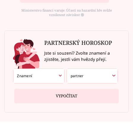
Ministerstvo financí varuje: Účastí na hazardní hře může
vzniknout závislost ⑱
PARTNERSKÝ HOROSKOP
Jste si souzení? Zvolte znamení a
zjistěte, jestli vám hvězdy přejí.
VYPOČÍTAT