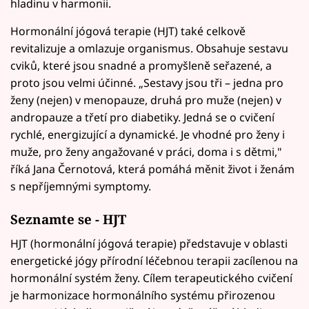
hladinu v harmonii.
Hormonální jógová terapie (HJT) také celkově
revitalizuje a omlazuje organismus. Obsahuje sestavu
cviků, které jsou snadné a promyšleně seřazené, a
proto jsou velmi účinné. „Sestavy jsou tři – jedna pro
ženy (nejen) v menopauze, druhá pro muže (nejen) v
andropauze a třetí pro diabetiky. Jedná se o cvičení
rychlé, energizující a dynamické. Je vhodné pro ženy i
muže, pro ženy angažované v práci, doma i s dětmi,"
říká Jana Černotová, která pomáhá měnit život i ženám
s nepříjemnými symptomy.
Seznamte se - HJT
HJT (hormonální jógová terapie) představuje v oblasti
energetické jógy přírodní léčebnou terapii zacílenou na
hormonální systém ženy. Cílem terapeutického cvičení
je harmonizace hormonálního systému přirozenou