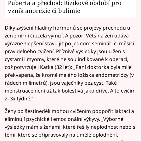
Puberta a přechod: Rizikové období pro
vznik anorexie či bulimie
Díky zvýšení hladiny hormonů se projevy přechodu u
žen zmírní či zcela vymizí. A pozor! Většina žen udává
výrazné zlepšení stavu již po jednom semináři či měsíci
pravidelného cvičení. Příznivé výsledky jsou u žen s
cystami i myomy, které nejsou indikované k operaci,
což potvrzuje i Katka (32 let): „Paní doktorka byla mile
překvapena, že kromě malého ložiska endometriózy (v
řádech milimetrů), jsou vaječníky bez cyst. Také
menstruace není už tak bolestivá jako dříve. A to cvičím
2–3x týdně.“
Ženy po šestinedělí mohou cvičením podpořit laktaci a
eliminují psychické i emocionální výkyvy. „Výborné
výsledky mám s ženami, které řešily neplodnost nebo s
těmi, které se připravovaly na umělé oplodnění.