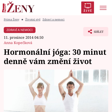
ŽIVĚ
Prima Ženy
■
Životní styl
Zdraví a nemoci
Trendy:
Polabí
Inspekce
Prostřeno!
AYTO?
ZDRAVÍ A NEMOCI
SDÍLET
Módní alarm
Zrádci
Proměny
11. prosince 2014 04:50
Anna Kopečková
Hormonální jóga: 30 minut
denně vám změní život
Témata
Celebrity
Vztahy
Seriály