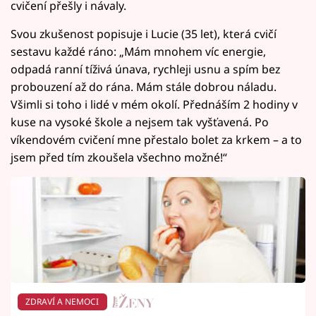
cvičení přešly i návaly.
Svou zkušenost popisuje i Lucie (35 let), která cvičí
sestavu každé ráno: „Mám mnohem víc energie,
odpadá ranní tíživá únava, rychleji usnu a spím bez
probouzení až do rána. Mám stále dobrou náladu.
Všimli si toho i lidé v mém okolí. Přednáším 2 hodiny v
kuse na vysoké škole a nejsem tak vyšťavená. Po
víkendovém cvičení mne přestalo bolet za krkem – a to
jsem před tím zkoušela všechno možné!“
ZDRAVÍ A NEMOCI