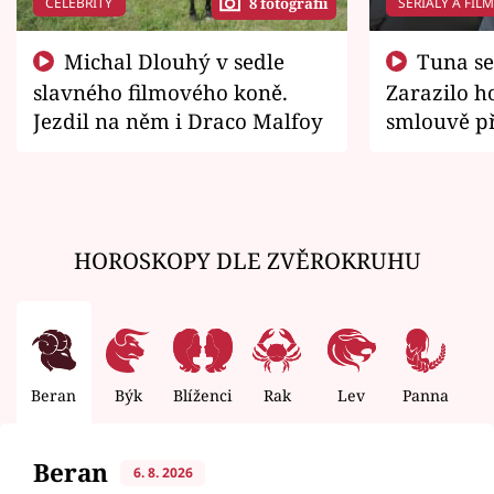
CELEBRITY
SERIÁLY A FIL
8 fotografií
Michal Dlouhý v sedle
Tuna se chtěl vrátit domů.
slavného filmového koně.
Zarazilo ho
Jezdil na něm i Draco Malfoy
smlouvě př
zemřít
HOROSKOPY DLE ZVĚROKRUHU
Beran
Býk
Blíženci
Rak
Lev
Panna
V
Beran
6. 8. 2026