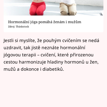
Horoskopy
Sledujte prima+
Hormonální jóga pomáhá ženám i mužům
Filmový festival Karlovy Vary
Zdroj: Thinkstock
Pořady
Jestli si myslíte, že pouhým cvičením se nedá
uzdravit, tak jistě neznáte hormonální
Mámy sobě
jógovou terapii – cvičení, které přirozenou
cestou harmonizuje hladiny hormonů u žen,
Přihlášení
mužů a dokonce i diabetiků.
Sledujte nás