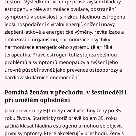
cestou. „Výsledkem cvičení je právě zvýšení hladiny
estrogenu v těle a stimulace ovulace, odstranění
symptomů v souvislosti s nízkou hladinou estrogenu,
lepší hospodaření s vitální energií, snížení únavy,
zlepšení látkové a energetické výměny, revitalizace a
omlazování organismu, harmonizace psychiky i
harmonizace energetického systému těla,“ říká
terapeutka. Právě estrogen totiž stojí za většinou
problémů a symptomů menopauzy a zvýšení jeho
úrovně působí rovněž jako prevence osteoporózy a
kardiovaskulárních onemocnění.
Pomáhá ženám v přechodu, v šestinedělí i
při umělém oplodnění
Jako prevenci by HJT měly cvičit všechny ženy po 35.
roku života. Statisticky totiž právě kolem 35. roku
začíná klesat hladina estrogenu a mohou se objevit
první symptomy, které akcelerují v přechodu. Ženy s