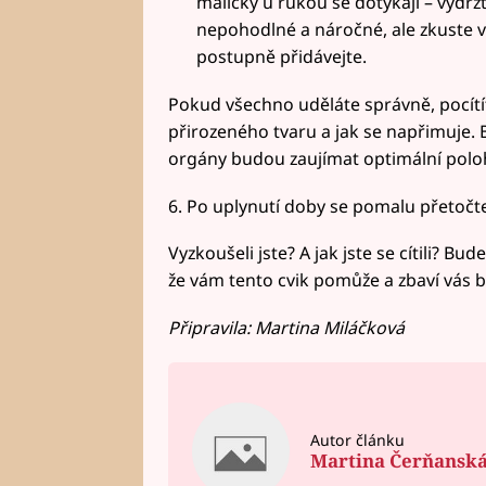
malíčky u rukou se dotýkají – vydrž
nepohodlné a náročné, ale zkuste v
postupně přidávejte.
Pokud všechno uděláte správně, pocítít
přirozeného tvaru a jak se napřimuje. 
orgány budou zaujímat optimální polo
6. Po uplynutí doby se pomalu přetočte
Vyzkoušeli jste? A jak jste se cítili? 
že vám tento cvik pomůže a zbaví vás bo
Připravila: Martina Miláčková
Autor článku
Martina Čerňansk