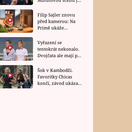
bez dubla
Filip Sajler znovu
před kamerou: Na
Primě ukáže
poctivou kuchyni i
rychlé recepty
Vyřazení se
tentokrát nekonalo.
Dvojčata ale mají po
uzavření třetí etapy
závodu nůž na krku
Šok v Kambodži.
Favoritky Chicas
končí, závod ukázal
svou nejtvrdší tvář