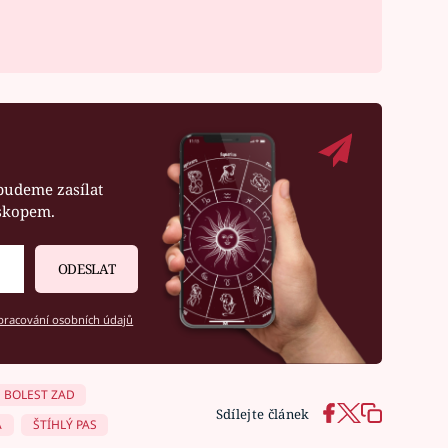
budeme zasílat
oskopem.
ODESLAT
racování osobních údajů
BOLEST ZAD
Sdílejte článek
A
ŠTÍHLÝ PAS