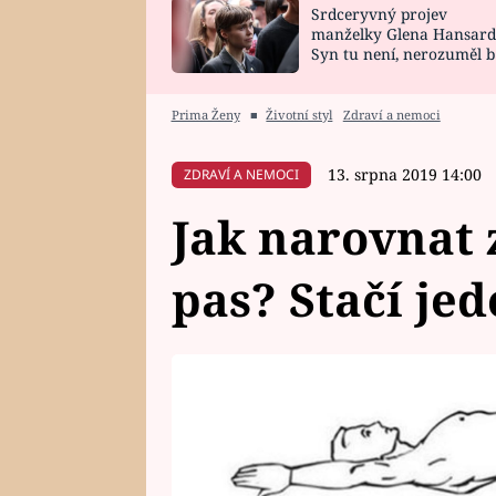
Srdceryvný projev
SNÁŘ
CELEBRITY
manželky Glena Hansard
Syn tu není, nerozuměl b
HOROSKOP NA
VAŘENÍ
tomu, vysvětlila
ROK 2023
Prima Ženy
■
Životní styl
Zdraví a nemoci
13. srpna 2019 14:00
ZDRAVÍ A NEMOCI
Jak narovnat z
pas? Stačí jed