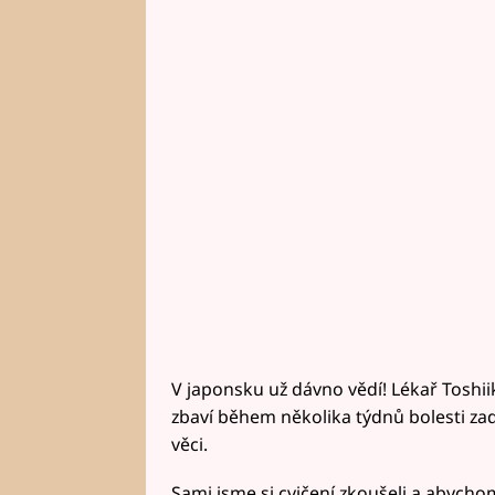
V japonsku už dávno vědí! Lékař Toshii
zbaví během několika týdnů bolesti zad
věci.
Sami jsme si cvičení zkoušeli a abychom