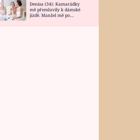
Denisa (34): Kamarádky
mě přemluvily k dámské
jízdě. Manžel mě po
návratu zaskočil