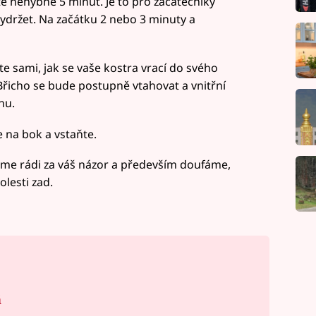
te nehybně 5 minut. Je to pro začátečníky
ydržet. Na začátku 2 nebo 3 minuty a
e sami, jak se vaše kostra vrací do svého
Břicho se bude postupně vtahovat a vnitřní
hu.
 na bok a vstaňte.
Budeme rádi za váš názor a především doufáme,
lesti zad.
á