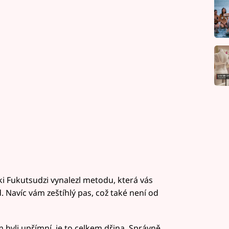
ki Fukutsudzi vynalezl metodu, která vás
. Navíc vám zeštíhlý pas, což také není od
 byli upřímní, je to celkem dřina. Správně