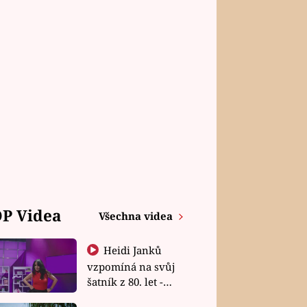
P Videa
Všechna videa
Heidi Janků
vzpomíná na svůj
šatník z 80. let -
Shopaholičky