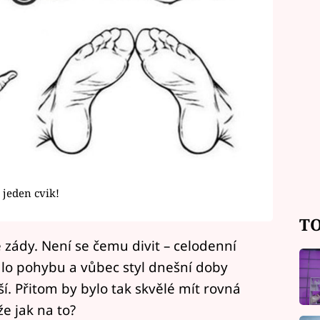
í jeden cvik!
TO
zády. Není se čemu divit – celodenní
álo pohybu a vůbec styl dnešní doby
í. Přitom by bylo tak skvělé mít rovná
že jak na to?