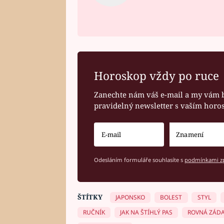
Horoskop vždy po ruce
Zanechte nám váš e-mail a my vám 
pravidelný newsletter s vaším hor
Odesláním formuláře souhlasíte s
podmínkami zp
ŠTÍTKY
JAPONSKO
BOLEST
STYL
RUČNÍK
JAK NA ŠTÍHLÝ PAS
ROVNÁ ZÁD