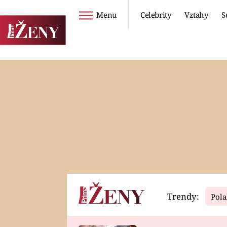
Menu
Celebrity
Vztahy
S
Seriály
Životní styl
ZOO
DIETY A HUBNUTÍ
PROSTŘENO!
CESTOVÁNÍ A
DOVOLENÁ
DUCH
ZDRAVÍ
Trendy:
Pola
Horoskopy
Video
ASTROČLÁNKY
SERIÁLY