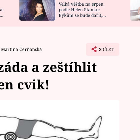
Velká věštba na srpen
NOVINKY
ZAHRADA
a:
podle Helen Stanku:
y
Býkům se bude dařit,
VIDEORECEPTY
DESIGN
Vodnáře čeká jízda
Martina Čerňanská
SDÍLET
áda a zeštíhlit
en cvik!