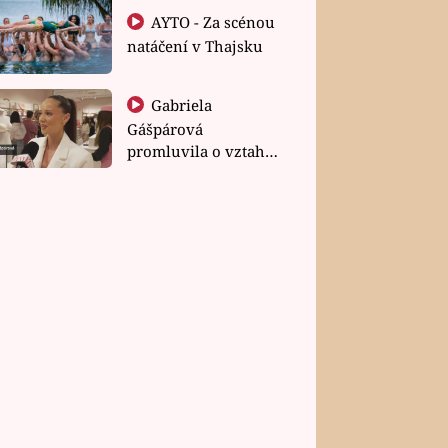
AYTO - Za scénou
natáčení v Thajsku
Gabriela
Gášpárová
promluvila o vztahu
a zakládání rodiny