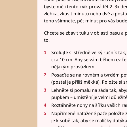
byste měli tento cvik provádět 2–3x de
zlehka, zkusit minutu nebo dvě a postup
toho všimnete, pět minut pro vás bude
Chcete se zbavit tuku v oblasti pasu a po
to!
Srolujte si středně velký ručník tak
cca 10 cm. Aby se vám během cviče
nějakým provázkem.
Posaďte se na rovném a tvrdém pov
(postel je příliš měkká). Položte si
Lehněte si pomalu na záda tak, aby
pupkem – umístění je velmi důležité
Roztáhněte nohy na šířku vašich ra
Napřímené natažené paže položte za 
je k sobě tak, aby se malíčky dotýka