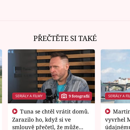
PŘEČTĚTE SI TAKÉ
SERIÁLY A FILMY
SERIÁLY A FI
9 fotografií
Tuna se chtěl vrátit domů.
Martin Písařík jako
Zarazilo ho, když si ve
vyvrhel 
smlouvě přečetl, že může
údajnému