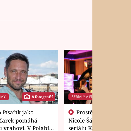
LMY
SERIÁLY A FILMY
8 fotografií
14 f
Prostě si o to řekla! Takhle
Marek pomáhá
Nicole Šáchová získala r
 vrahovi. V Polabí
seriálu Kamarádi