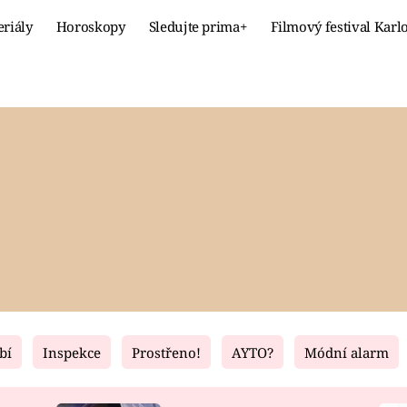
eriály
Horoskopy
Sledujte prima+
Filmový festival Karl
Celebrity
Recept
MÓDA A KRÁSA
HLAVNÍ JÍ
VZTAHY A SEX
SLADKÉ
PRIMA MAMINKA
ZDRAVÉ
bí
Inspekce
Prostřeno!
AYTO?
Módní alarm
Fresh
Living
RECEPTY
BYDLENÍ