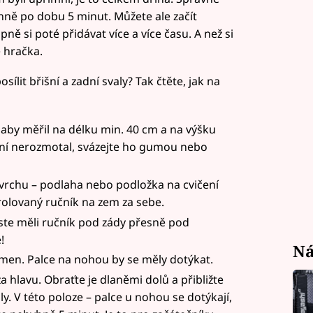
nně po dobu 5 minut. Můžete ale začít
ně si poté přidávat více a více času. A než si
 hračka.
sílit břišní a zadní svaly? Tak čtěte, jak na
, aby měřil na délku min. 40 cm a na výšku
ní nerozmotal, svázejte ho gumou nebo
rchu – podlaha nebo podložka na cvičení
 srolovaný ručník na zem za sebe.
ste měli ručník pod zády přesně pod
!
Ná
men. Palce na nohou by se měly dotýkat.
hlavu. Obraťte je dlaněmi dolů a přibližte
ly. V této poloze – palce u nohou se dotýkají,