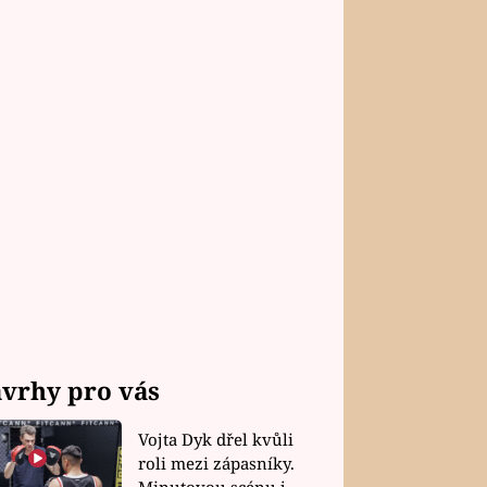
vrhy pro vás
Vojta Dyk dřel kvůli
roli mezi zápasníky.
Minutovou scénu jel