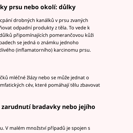
y prsu nebo okolí: důlky
cpání drobných kanálků v prsu zvaných
ňovat odpadní produkty z těla. To vede k
 důlků připomínajících pomerančovou kůži
řípadech se jedná o známku jednoho
tlivého (inflamatorního) karcinomu prsu.
čků mléčné žlázy nebo se může jednat o
ymfatických cév, které pomáhají tělu zbavovat
zarudnutí bradavky nebo jejího
su. V malém množství případů je spojen s