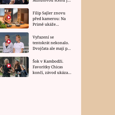
bez dubla
Filip Sajler znovu
před kamerou: Na
Primě ukáže
poctivou kuchyni i
rychlé recepty
Vyřazení se
tentokrát nekonalo.
Dvojčata ale mají po
uzavření třetí etapy
závodu nůž na krku
Šok v Kambodži.
Favoritky Chicas
končí, závod ukázal
svou nejtvrdší tvář