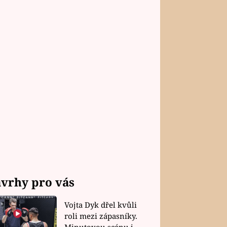
vrhy pro vás
Vojta Dyk dřel kvůli
roli mezi zápasníky.
Minutovou scénu jel