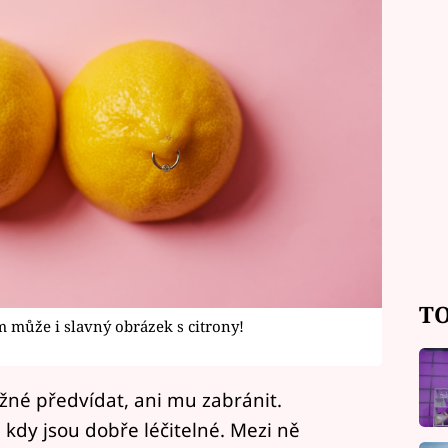
TO
 může i slavný obrázek s citrony!
né předvídat, ani mu zabránit.
, kdy jsou dobře léčitelné. Mezi ně