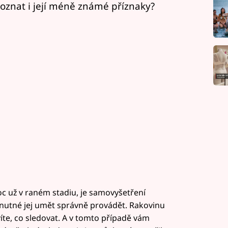
poznat i její méně známé příznaky?
oc už v raném stadiu, je samovyšetření
 nutné jej umět správně provádět. Rakovinu
íte, co sledovat. A v tomto případě vám