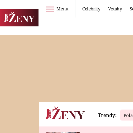
Menu
Celebrity
Vztahy
S
Seriály
Životní styl
ZOO
DIETY A HUBNUTÍ
PROSTŘENO!
CESTOVÁNÍ A
DOVOLENÁ
DUCH
ZDRAVÍ
Trendy:
Pola
Horoskopy
Video
ASTROČLÁNKY
SERIÁLY