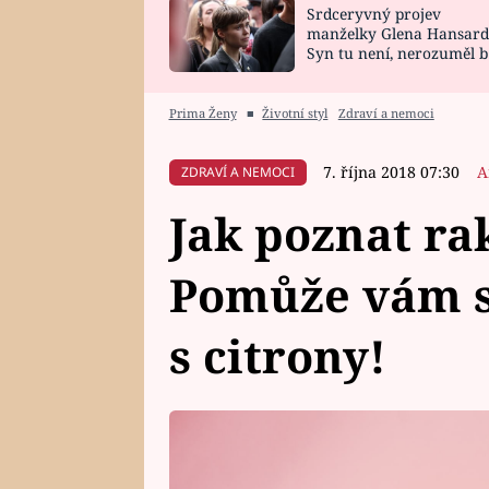
Srdceryvný projev
SNÁŘ
CELEBRITY
manželky Glena Hansard
Syn tu není, nerozuměl b
HOROSKOP NA
VAŘENÍ
tomu, vysvětlila
ROK 2023
Prima Ženy
■
Životní styl
Zdraví a nemoci
7. října 2018 07:30
A
ZDRAVÍ A NEMOCI
Jak poznat ra
Pomůže vám s
s citrony!