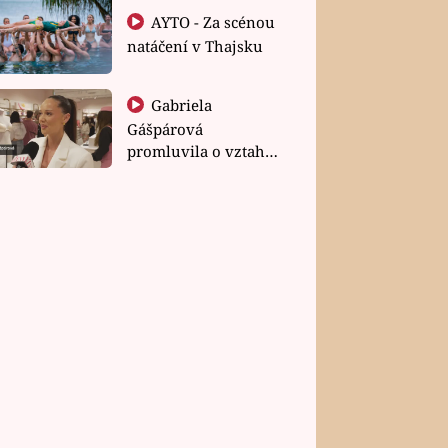
AYTO - Za scénou
natáčení v Thajsku
Gabriela
Gášpárová
promluvila o vztahu
a zakládání rodiny