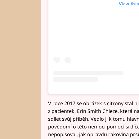
View thi
V roce 2017 se obrázek s citrony stal h
z pacientek, Erin Smith Chieze, která n
sdílet svůj příběh. Vedlo ji k tomu hlavně
povědomí o této nemoci pomocí srdíče
nepopisoval, jak opravdu rakovina prs