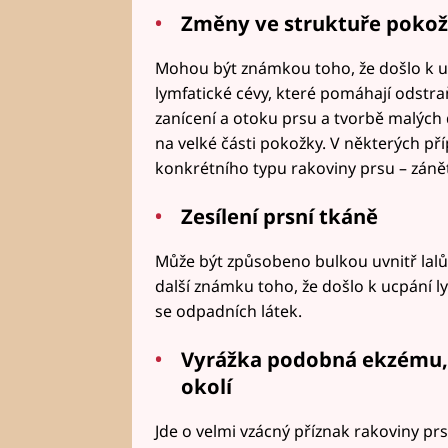
Změny ve struktuře pokožk
Mohou být známkou toho, že došlo k u
lymfatické cévy, které pomáhají odstra
zanícení a otoku prsu a tvorbě malých
na velké části pokožky. V některých p
konkrétního typu rakoviny prsu – záně
Zesílení prsní tkáně
Může být způsobeno bulkou uvnitř lalů
další známku toho, že došlo k ucpání l
se odpadních látek.
Vyrážka podobná ekzému, 
okolí
Jde o velmi vzácný příznak rakoviny pr