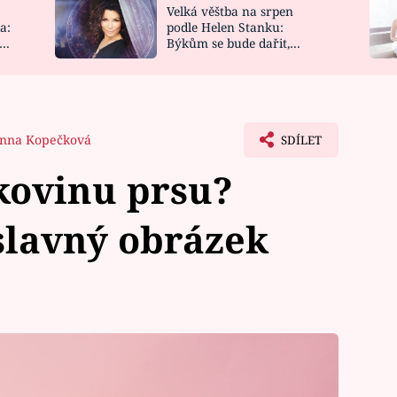
Velká věštba na srpen
NOVINKY
ZAHRADA
a:
podle Helen Stanku:
y
Býkům se bude dařit,
VIDEORECEPTY
DESIGN
Vodnáře čeká jízda
nna Kopečková
SDÍLET
kovinu prsu?
lavný obrázek