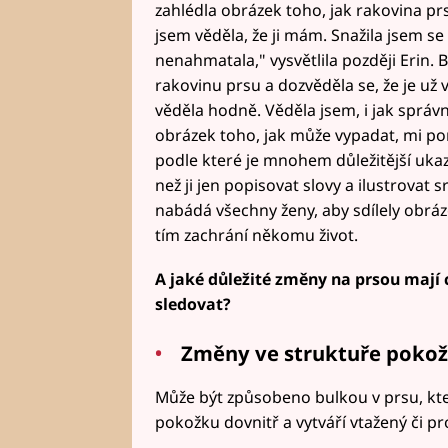
zahlédla obrázek toho, jak rakovina prs
jsem věděla, že ji mám. Snažila jsem se
nenahmatala," vysvětlila později Erin. 
rakovinu prsu a dozvěděla se, že je už 
věděla hodně. Věděla jsem, i jak správ
obrázek toho, jak může vypadat, mi pom
podle které je mnohem důležitější uk
než ji jen popisovat slovy a ilustrovat 
nabádá všechny ženy, aby sdílely obráz
tím zachrání někomu život.
A jaké důležité změny na prsou mají 
sledovat?
Změny ve struktuře pokožk
Může být způsobeno bulkou v prsu, kter
pokožku dovnitř a vytváří vtažený či p