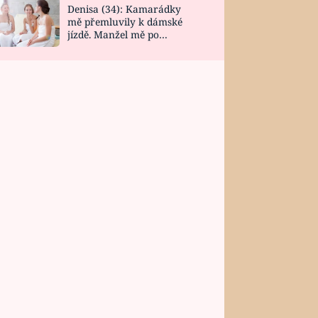
Denisa (34): Kamarádky
mě přemluvily k dámské
jízdě. Manžel mě po
návratu zaskočil