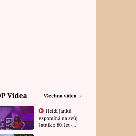
P Videa
Všechna videa
Heidi Janků
vzpomíná na svůj
šatník z 80. let -
Shopaholičky