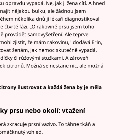
u opravdu vypadá. Ne, jak ji žena cítí. A hned
 najít nějakou bulku, ale žádnou jsem
Během několika dnů jí lékaři diagnostikovali
ve čtvrté fázi. „O rakovině prsu jsem toho
ně provádět samovyšetření. Ale teprve
ohl zjistit, že mám rakovinu," dodává Erin,
azovat ženám, jak nemoc skutečně vypadá,
srdíčky či růžovými stužkami. A zároveň
ek citronů. Možná se nestane nic, ale možná
citrony ilustrovat a každá žena by je měla
y prsu nebo okolí: vtažení
á zkracuje prsní vazivo. To táhne tkáň a
romáčknutý vzhled.