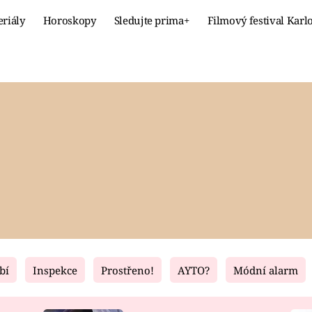
eriály
Horoskopy
Sledujte prima+
Filmový festival Karl
Celebrity
Recept
MÓDA A KRÁSA
HLAVNÍ JÍ
VZTAHY A SEX
SLADKÉ
PRIMA MAMINKA
ZDRAVÉ
bí
Inspekce
Prostřeno!
AYTO?
Módní alarm
Fresh
Living
RECEPTY
BYDLENÍ