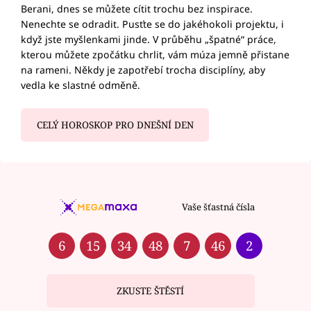
Berani, dnes se můžete cítit trochu bez inspirace.
Nenechte se odradit. Pusťte se do jakéhokoli projektu, i
když jste myšlenkami jinde. V průběhu „špatné“ práce,
kterou můžete zpočátku chrlit, vám múza jemně přistane
na rameni. Někdy je zapotřebí trocha disciplíny, aby
vedla ke slastné odměně.
CELÝ HOROSKOP PRO DNEŠNÍ DEN
Vaše šťastná čísla
6
15
34
48
7
46
2
ZKUSTE ŠTĚSTÍ