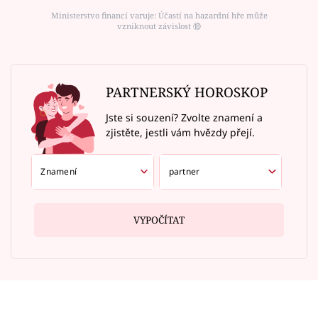
Ministerstvo financí varuje: Účastí na hazardní hře může
vzniknout závislost ⑱
PARTNERSKÝ HOROSKOP
Jste si souzení? Zvolte znamení a
zjistěte, jestli vám hvězdy přejí.
VYPOČÍTAT