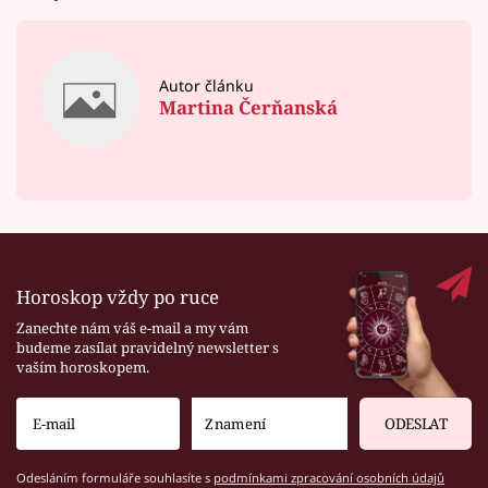
Autor článku
Martina Čerňanská
Horoskop vždy po ruce
Zanechte nám váš e-mail a my vám
budeme zasílat pravidelný newsletter s
vaším horoskopem.
ODESLAT
Odesláním formuláře souhlasíte s
podmínkami zpracování osobních údajů