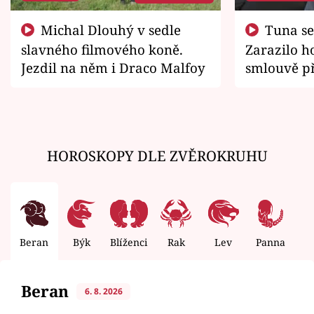
Michal Dlouhý v sedle
Tuna se chtěl vrátit domů.
slavného filmového koně.
Zarazilo ho
Jezdil na něm i Draco Malfoy
smlouvě př
zemřít
HOROSKOPY DLE ZVĚROKRUHU
Beran
Býk
Blíženci
Rak
Lev
Panna
V
Beran
6. 8. 2026