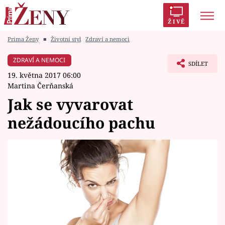
ŽIVĚ
Prima Ženy
■
Životní styl
Zdraví a nemoci
Trendy:
Polabí
Inspekce
Prostřeno!
AYTO?
ZDRAVÍ A NEMOCI
SDÍLET
Módní alarm
Zrádci
Proměny
19. května 2017 06:00
Martina Čerňanská
Jak se vyvarovat
nežádoucího pachu
Témata
Celebrity
Vztahy
Seriály