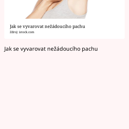
Horoskopy
Sledujte prima+
Jak se vyvarovat nežádoucího pachu
Filmový festival Karlovy Vary
Zdroj: istock.com
Pořady
Jak se vyvarovat nežádoucího pachu
Mámy sobě
Přihlášení
Sledujte nás