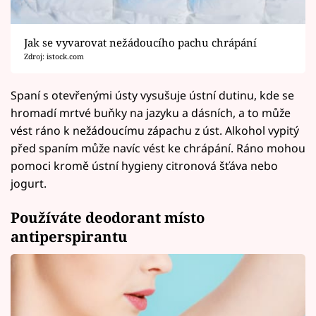
Jak se vyvarovat nežádoucího pachu chrápání
Zdroj: istock.com
Spaní s otevřenými ústy vysušuje ústní dutinu, kde se
hromadí mrtvé buňky na jazyku a dásních, a to může
vést ráno k nežádoucímu zápachu z úst. Alkohol vypitý
před spaním může navíc vést ke chrápání. Ráno mohou
pomoci kromě ústní hygieny citronová šťáva nebo
jogurt.
Používáte deodorant místo
antiperspirantu