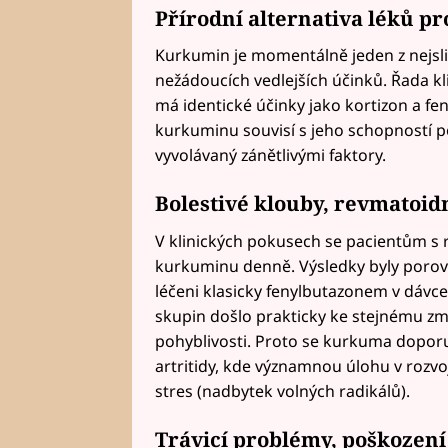
Přírodní alternativa léků pr
Kurkumin je momentálně jeden z nejsli
nežádoucích vedlejších účinků. Řada kli
má identické účinky jako kortizon a fen
kurkuminu souvisí s jeho schopností po
vyvolávaný zánětlivými faktory.
Bolestivé klouby, revmatoidn
V klinických pokusech se pacientům s 
kurkuminu denně. Výsledky byly porovna
léčeni klasicky fenylbutazonem v dávc
skupin došlo prakticky ke stejnému zmí
pohyblivosti. Proto se kurkuma dopor
artritidy, kde významnou úlohu v rozvo
stres (nadbytek volných radikálů).
Trávicí problémy, poškození