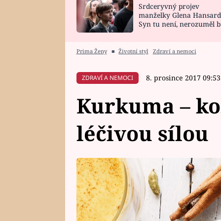
Srdceryvný projev
SNÁŘ
CELEBRITY
manželky Glena Hansard
Syn tu není, nerozuměl b
HOROSKOP NA
VAŘENÍ
tomu, vysvětlila
ROK 2023
Prima Ženy
■
Životní styl
Zdraví a nemoci
8. prosince 2017 09:53
ZDRAVÍ A NEMOCI
Kurkuma – ko
léčivou sílou