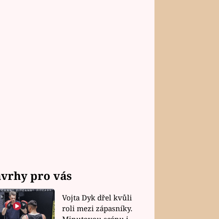
vrhy pro vás
Vojta Dyk dřel kvůli
roli mezi zápasníky.
Minutovou scénu jel