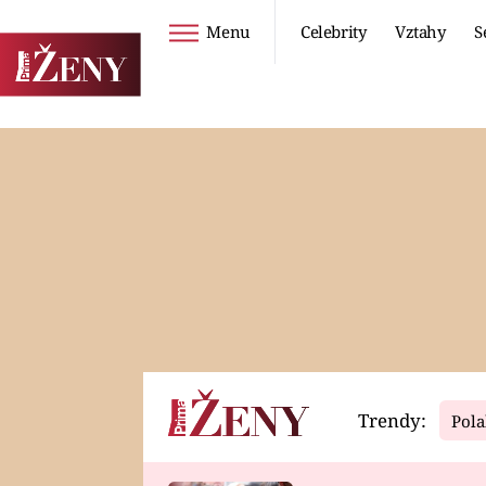
Menu
Celebrity
Vztahy
S
Seriály
Životní styl
ZOO
DIETY A HUBNUTÍ
PROSTŘENO!
CESTOVÁNÍ A
DOVOLENÁ
DUCH
ZDRAVÍ
Trendy:
Pola
Horoskopy
Video
ASTROČLÁNKY
SERIÁLY