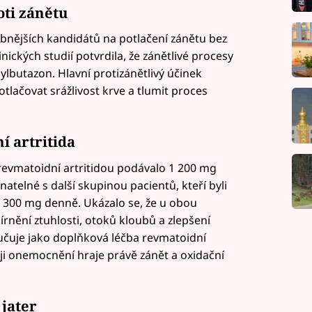
oti zánětu
bnějších kandidátů na potlačení zánětu bez
nických studií potvrdila, že zánětlivé procesy
ylbutazon. Hlavní protizánětlivý účinek
tlačovat srážlivost krve a tlumit proces
í artritida
revmatoidní artritidou podávalo 1 200 mg
telné s další skupinou pacientů, kteří byli
e 300 mg denně. Ukázalo se, že u obou
rnění ztuhlosti, otoků kloubů a zlepšení
učuje jako doplňková léčba revmatoidní
ji onemocnění hraje právě zánět a oxidační
 jater