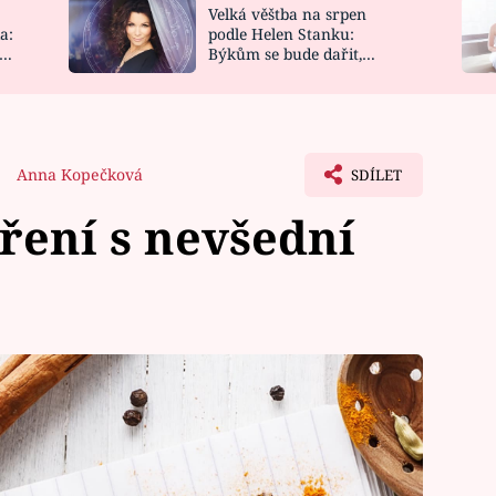
Velká věštba na srpen
NOVINKY
ZAHRADA
a:
podle Helen Stanku:
y
Býkům se bude dařit,
VIDEORECEPTY
DESIGN
Vodnáře čeká jízda
Anna Kopečková
SDÍLET
ření s nevšední