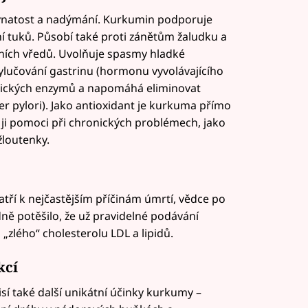
ynatost a nadýmání. Kurkumin podporuje
ní tuků. Působí také proti zánětům žaludku a
čních vředů. Uvolňuje spasmy hladké
vylučování gastrinu (hormonu vyvolávajícího
atických enzymů a napomáhá eliminovat
er pylori). Jako antioxidant je kurkuma přímo
ji pomoci při chronických problémech, jako
žloutenky.
tří k nejčastějším příčinám úmrtí, vědce po
ně potěšilo, že už pravidelné podávání
„zlého“ cholesterolu LDL a lipidů.
kcí
 také další unikátní účinky kurkumy –