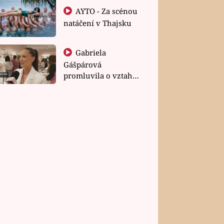
AYTO - Za scénou
natáčení v Thajsku
Gabriela
Gášpárová
promluvila o vztahu
a zakládání rodiny