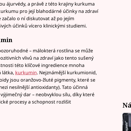
ou ájurvédy, a právě z této krajiny kurkuma
 kurkumu pro její blahodárné účinky na zdraví
 začalo o ní diskutovat až po jejím
vých účinků vícero klinickými studiemi.
umin
ozoruhodné – málokterá rostlina se může
itivních vlivů na zdraví jako tento sušený
astnosti této klíčové ingredience mnoha
 látka,
kurkumin
. Nejznámější kurkumionid,
idy jsou oranžovo-žluté pigmenty, které se
ezi nesilnější antioxidanty). Tato účinná
výjimečný dar – neobvyklou sílu, díky které
ické procesy a schopnost rozlišit
Ná