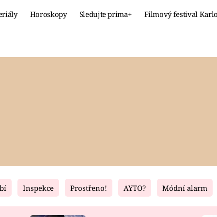
eriály
Horoskopy
Sledujte prima+
Filmový festival Karl
Celebrity
Recept
MÓDA A KRÁSA
HLAVNÍ JÍ
VZTAHY A SEX
SLADKÉ
PRIMA MAMINKA
ZDRAVÉ
bí
Inspekce
Prostřeno!
AYTO?
Módní alarm
Fresh
Living
RECEPTY
BYDLENÍ