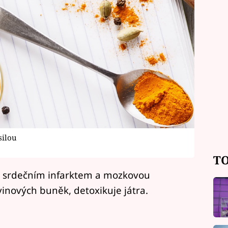
silou
TO
d srdečním infarktem a mozkovou
inových buněk, detoxikuje játra.