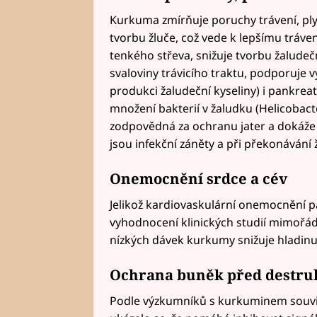
Kurkuma zmírňuje poruchy trávení, pl
tvorbu žluče, což vede k lepšímu tráve
tenkého střeva, snižuje tvorbu žalude
svaloviny trávicího traktu, podporuje 
produkci žaludeční kyseliny) i pankre
množení bakterií v žaludku (Helicobact
zodpovědná za ochranu jater a dokáže 
jsou infekční záněty a při překonávání 
Onemocnění srdce a cév
Jelikož kardiovaskulární onemocnění pa
vyhodnocení klinických studií mimořád
nízkých dávek kurkumy snižuje hladinu 
Ochrana buněk před destru
Podle výzkumníků s kurkuminem souvisí