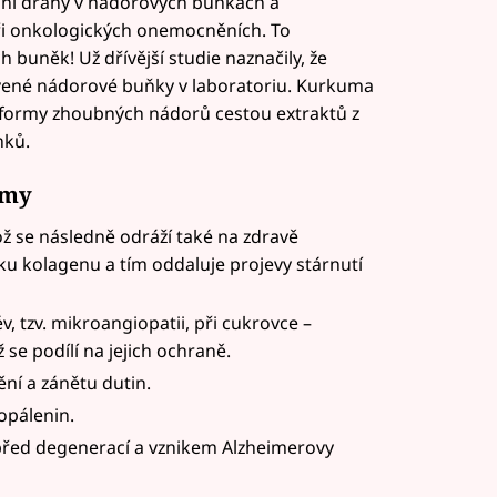
lní dráhy v nádorových buňkách a
ři onkologických onemocněních. To
 buněk! Už dřívější studie naznačily, že
vené nádorové buňky v laboratoriu. Kurkuma
 formy zhoubných nádorů cestou extraktů z
nků.
umy
což se následně odráží také na zdravě
ku kolagenu a tím oddaluje projevy stárnutí
 tzv. mikroangiopatii, při cukrovce –
 se podílí na jejich ochraně.
ění a zánětu dutin.
opálenin.
před degenerací a vznikem Alzheimerovy