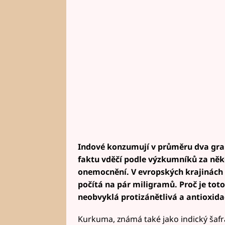
Indové konzumují v průměru dva gra
faktu vděčí podle výzkumníků za něko
onemocnění. V evropských krajinách
počítá na pár miligramů. Proč je toto
neobvyklá protizánětlivá a antioxidač
Kurkuma, známá také jako indický šafrán