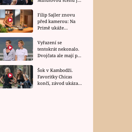
bez dubla
Filip Sajler znovu
před kamerou: Na
Primě ukáže
poctivou kuchyni i
rychlé recepty
Vyřazení se
tentokrát nekonalo.
Dvojčata ale mají po
uzavření třetí etapy
závodu nůž na krku
Šok v Kambodži.
Favoritky Chicas
končí, závod ukázal
svou nejtvrdší tvář