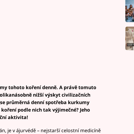
my tohoto koření denně. A právě tomuto
likanásobně nižší výskyt civilizačních
 se průměrná denní spotřeba kurkumy
 koření podle nich tak výjimečné? Jeho
ní aktivita!
, je v ájurvédě – nejstarší celostní medicíně