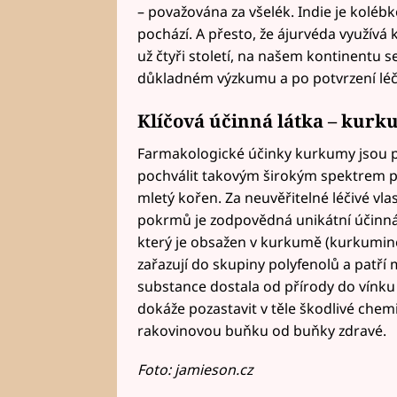
– považována za všelék. Indie je kolébk
pochází. A přesto, že ájurvéda využívá
už čtyři století, na našem kontinentu se
důkladném výzkumu a po potvrzení léči
Klíčová účinná látka – kurk
Farmakologické účinky kurkumy jsou p
pochválit takovým širokým spektrem poz
mletý kořen. Za neuvěřitelné léčivé vl
pokrmů je zodpovědná unikátní účinná
který je obsažen v kurkumě (kurkumino
zařazují do skupiny polyfenolů a patří m
substance dostala od přírody do vínku 
dokáže pozastavit v těle škodlivé chem
rakovinovou buňku od buňky zdravé.
Foto: jamieson.cz