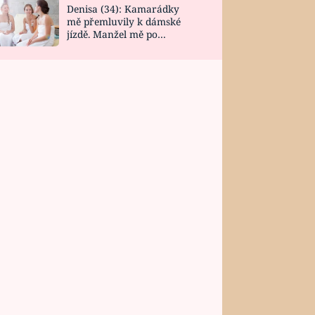
Denisa (34): Kamarádky
mě přemluvily k dámské
jízdě. Manžel mě po
návratu zaskočil