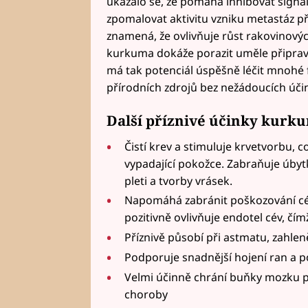
ukázalo se, že pomáhá inhibovat signá
zpomalovat aktivitu vzniku metastáz p
znamená, že ovlivňuje růst rakovinových
kurkuma dokáže porazit uměle připra
má tak potenciál úspěšně léčit mnohé
přírodních zdrojů bez nežádoucích úči
Další příznivé účinky kurk
Čistí krev a stimuluje krvetvorbu, 
vypadající pokožce. Zabraňuje úbyt
pleti a tvorby vrásek.
Napomáhá zabránit poškozování cév,
pozitivně ovlivňuje endotel cév, čímž
Příznivě působí při astmatu, zahlen
Podporuje snadnější hojení ran a p
Velmi účinně chrání buňky mozku 
choroby