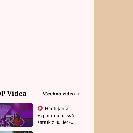
P Videa
Všechna videa
Heidi Janků
vzpomíná na svůj
šatník z 80. let -
Shopaholičky