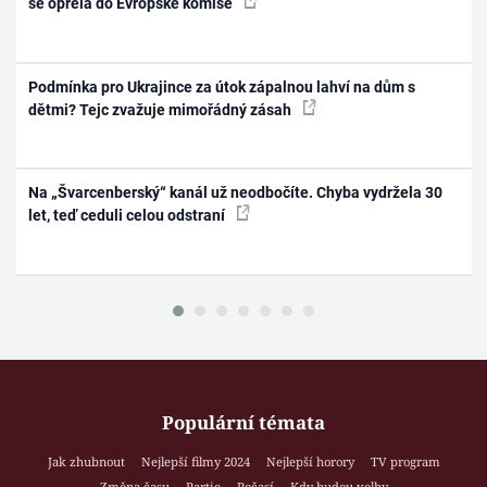
se opřela do Evropské komise
Podmínka pro Ukrajince za útok zápalnou lahví na dům s
dětmi? Tejc zvažuje mimořádný zásah
Na „Švarcenberský“ kanál už neodbočíte. Chyba vydržela 30
let, teď ceduli celou odstraní
Populární témata
Jak zhubnout
Nejlepší filmy 2024
Nejlepší horory
TV program
Změna času
Partie
Počasí
Kdy budou volby