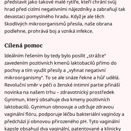
představit jako takové malé rytíře, kteří chrání svůj
hrad před cizími negativními nájezdníky a zabraňují tak
devastaci pomyslného hradu. Když je ale těch
škodlivých mikroorganismů přesila, naše obrana
podlehne, prohrává boj a vzniká infekce.
Cílená pomoc
Ideálním řešením by tedy bylo posílit „strážce“
zavedením pozitivních kmenů laktobacilů přímo do
pochvy a tím využít přesily a „vyhnat negativní
mikroorganismy“. To se ale snáze řekne a hůř udělá.
Revoluční směr v péči o ženské intimní partie přináší
novinka na našem trhu – zdravotnický prostředek
Gynimun, který obsahuje dva kmeny pozitivních
laktobacilů. Gynimun obnovuje a udržuje zdravou
vaginální flóru, podporuje léčbu bakteriální vaginózy a
předchází jí obnovou přirozeného pH. Tyto vaginální
kapsle obsahují dva vaginální, patentované a klinicky