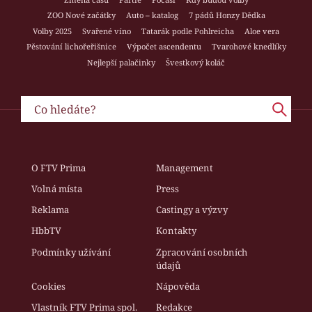
ZOO Nové začátky
Auto – katalog
7 pádů Honzy Dědka
Volby 2025
Svařené víno
Tatarák podle Pohlreicha
Aloe vera
Pěstování lichořeřišnice
Výpočet ascendentu
Tvarohové knedlíky
Nejlepší palačinky
Švestkový koláč
O FTV Prima
Management
Volná místa
Press
Reklama
Castingy a výzvy
HbbTV
Kontakty
Podmínky užívání
Zpracování osobních
údajů
Cookies
Nápověda
Vlastník FTV Prima spol.
Redakce