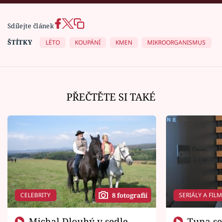
Sdílejte článek
ŠTÍTKY
LÉTO
KOUPÁNÍ
KMEN
MIKROORGANISMUS
PŘEČTĚTE SI TAKÉ
CELEBRITY
SERIÁLY A FIL
8 fotografií
Michal Dlouhý v sedle
Tuna se chtěl vrátit domů.