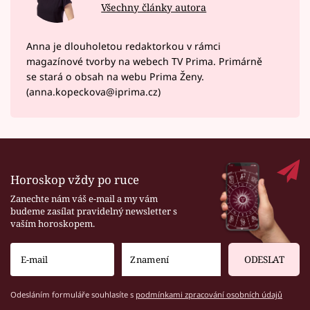
Všechny články autora
Anna je dlouholetou redaktorkou v rámci
magazínové tvorby na webech TV Prima. Primárně
se stará o obsah na webu Prima Ženy.
(anna.kopeckova@iprima.cz)
Horoskop vždy po ruce
Zanechte nám váš e-mail a my vám
budeme zasílat pravidelný newsletter s
vaším horoskopem.
ODESLAT
Odesláním formuláře souhlasíte s
podmínkami zpracování osobních údajů