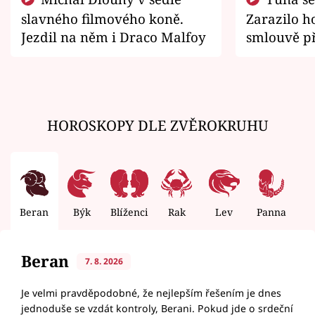
slavného filmového koně.
Zarazilo ho
Jezdil na něm i Draco Malfoy
smlouvě př
zemřít
HOROSKOPY DLE ZVĚROKRUHU
Beran
Býk
Blíženci
Rak
Lev
Panna
V
Beran
7. 8. 2026
Je velmi pravděpodobné, že nejlepším řešením je dnes
jednoduše se vzdát kontroly, Berani. Pokud jde o srdeční