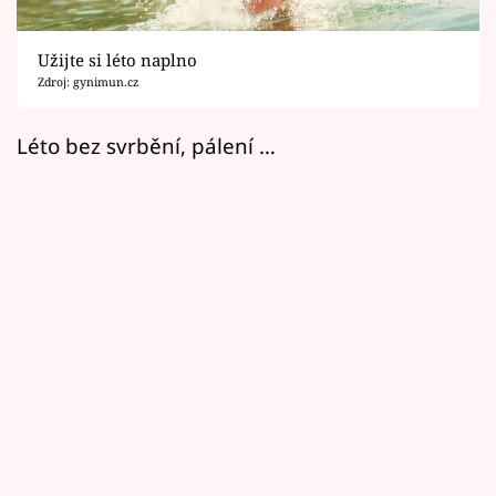
Horoskopy
Sledujte prima+
Užijte si léto naplno
Zdroj: gynimun.cz
Filmový festival Karlovy Vary
Léto bez svrbění, pálení …
Pořady
Mámy sobě
Přihlášení
Sledujte nás