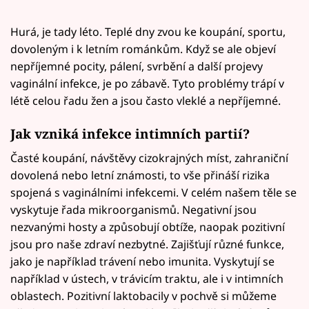
Hurá, je tady léto. Teplé dny zvou ke koupání, sportu,
dovoleným i k letním románkům. Když se ale objeví
nepříjemné pocity, pálení, svrbění a další projevy
vaginální infekce, je po zábavě. Tyto problémy trápí v
létě celou řadu žen a jsou často vleklé a nepříjemné.
Jak vzniká infekce intimních partií?
Časté koupání, návštěvy cizokrajných míst, zahraniční
dovolená nebo letní známosti, to vše přináší rizika
spojená s vaginálními infekcemi. V celém našem těle se
vyskytuje řada mikroorganismů. Negativní jsou
nezvanými hosty a způsobují obtíže, naopak pozitivní
jsou pro naše zdraví nezbytné. Zajišťují různé funkce,
jako je například trávení nebo imunita. Vyskytují se
například v ústech, v trávicím traktu, ale i v intimních
oblastech. Pozitivní laktobacily v pochvě si můžeme