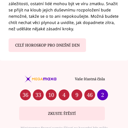
záležitosti, ostatní lidé mohou být ve víru zmatku. Snažit
se přijít na kloub jejich duševnímu rozpoložení bude
nemožné, takže se o to ani nepokoušejte. Možná budete
chtít nechat věci plynout a uvidíte, jak dopadnete zítra,
než uděláte nějaké zásadní kroky.
CELÝ HOROSKOP PRO DNEŠNÍ DEN
Vaše šťastná čísla
36
33
10
4
9
46
2
ZKUSTE ŠTĚSTÍ
Ministerstvo financí varuje: Účastí na hazardní hře může