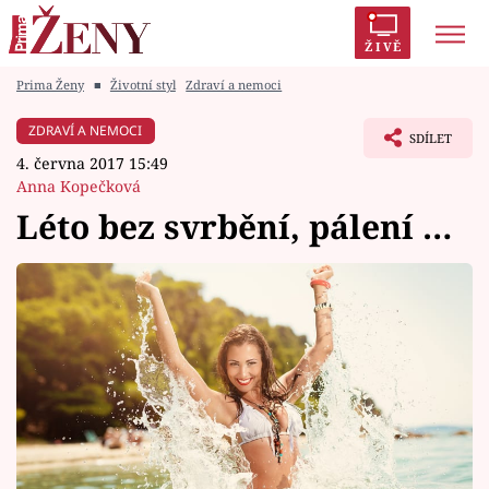
ŽIVĚ
Prima Ženy
■
Životní styl
Zdraví a nemoci
Trendy:
Polabí
Inspekce
Prostřeno!
AYTO?
ZDRAVÍ A NEMOCI
SDÍLET
Módní alarm
Zrádci
Proměny
4. června 2017 15:49
Anna Kopečková
Léto bez svrbění, pálení …
Témata
Celebrity
Vztahy
Seriály