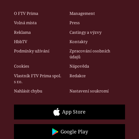
O FTV Prima
Management
Volná místa
Press
Reklama
Castingy a výzvy
HbbTV
Kontakty
Podmínky užívání
Zpracování osobních
údajů
Cookies
Nápověda
Vlastník FTV Prima spol.
Redakce
s r.o.
Nahlásit chybu
Nastavení soukromí
App Store
Google Play