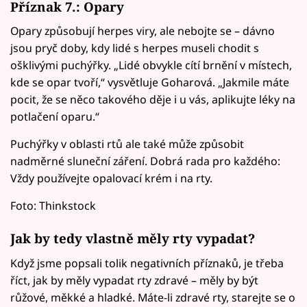
Příznak 7.: Opary
Opary způsobují herpes viry, ale nebojte se – dávno
jsou pryč doby, kdy lidé s herpes museli chodit s
ošklivými puchýřky. „Lidé obvykle cítí brnění v místech,
kde se opar tvoří,“ vysvětluje Goharová. „Jakmile máte
pocit, že se něco takového děje i u vás, aplikujte léky na
potlačení oparu.“
Puchýřky v oblasti rtů ale také může způsobit
nadměrné sluneční záření. Dobrá rada pro každého:
Vždy používejte opalovací krém i na rty.
Foto: Thinkstock
Jak by tedy vlastně měly rty vypadat?
Když jsme popsali tolik negativních příznaků, je třeba
říct, jak by měly vypadat rty zdravé – měly by být
růžové, měkké a hladké. Máte-li zdravé rty, starejte se o