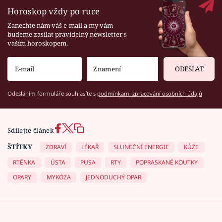
Horoskop vždy po ruce
Zanechte nám váš e-mail a my vám
budeme zasílat pravidelný newsletter s
vaším horoskopem.
ODESLAT
Odesláním formuláře souhlasíte s
podmínkami zpracování osobních údajů
Sdílejte článek
ŠTÍTKY
ZDRAVÍ
LÉKAŘ
SLUNEČNÍ ENERGIE
KŮŽE
RTĚNKA
ÚSTA
PUSA
RTY
POPRASKANÉ KOUTKY
OPARY
MYKÓZA
JEDNODUCHÝ OPAR