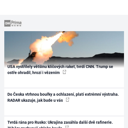
USA vystřílely většinu klíčových raket, tvrdí CNN. Trump se
ostře ohradil, hrozí i vězením
Do Česka vtrhnou bouřky a ochlazení, platí extrémní výstraha.
RADAR ukazuje, jak bude u vás
Tvrdá rána pro Rusko: Ukrajina zasáhla další dvě rafinerie.