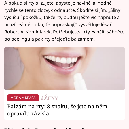
A pokud si rty olizujete, abyste je navlhčila, hodně
rychle se tento zlozvyk odnaučte. Škodíte si jím. „Sliny
vysušují pokožku, takže rty budou ještě víc napnuté a
hrozí reálné riziko, že popraskají,“ vysvětluje lékař
Robert A. Kominiarek. Potřebujete-li rty zvlhčit, sáhněte
po peelingu a pak rty přejeďte balzámem.
MÓDA A KRÁSA
Balzám na rty: 8 znaků, že jste na něm
opravdu závislá