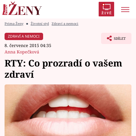
ŽIVĚ
Prima Ženy
■
Životní styl
Zdraví a nemoci
Trendy:
Polabí
Inspekce
Prostřeno!
AYTO?
ZDRAVÍ A NEMOCI
SDÍLET
Módní alarm
Zrádci
Proměny
8. července 2015 04:35
Anna Kopečková
RTY: Co prozradí o vašem
zdraví
Témata
Celebrity
Vztahy
Seriály