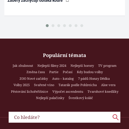
Záběry zachycují oblaka kouře
Populární témata
Jak zhubnout
Nejlepší filmy 2024
Nejlepší horory
TV program
Změna času
Partie
Počasí
Kdy budou volby
ZOO Nové začátky
Auto – katalog
7 pádů Honzy Dědka
Volby 2025
Svařené víno
Tatarák podle Pohlreicha
Aloe vera
Pěstování lichořeřišnice
Výpočet ascendentu
Tvarohové knedlíky
Nejlepší palačinky
Švestkový koláč