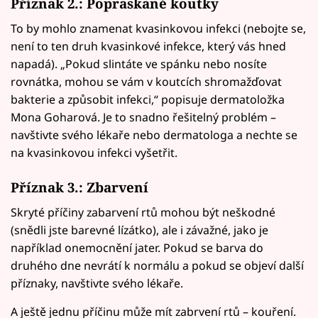
Příznak 2.: Popraskané koutky
To by mohlo znamenat kvasinkovou infekci (nebojte se,
není to ten druh kvasinkové infekce, který vás hned
napadá). „Pokud slintáte ve spánku nebo nosíte
rovnátka, mohou se vám v koutcích shromažďovat
bakterie a způsobit infekci,“ popisuje dermatoložka
Mona Goharová. Je to snadno řešitelný problém –
navštivte svého lékaře nebo dermatologa a nechte se
na kvasinkovou infekci vyšetřit.
Příznak 3.: Zbarvení
Skryté příčiny zabarvení rtů mohou být neškodné
(snědli jste barevné lízátko), ale i závažné, jako je
například onemocnění jater. Pokud se barva do
druhého dne nevrátí k normálu a pokud se objeví další
příznaky, navštivte svého lékaře.
A ještě jednu příčinu může mít zabrvení rtů – kouření.