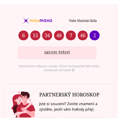
Vaše šťastná čísla
6
15
34
48
7
46
2
ZKUSTE ŠTĚSTÍ
Ministerstvo financí varuje: Účastí na hazardní hře může
vzniknout závislost ⑱
PARTNERSKÝ HOROSKOP
Jste si souzení? Zvolte znamení a
zjistěte, jestli vám hvězdy přejí.