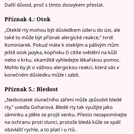
Další důvod, proč s tímto zlozvykem přestat.
Příznak 4.: Otok
„Oteklé rty mohou být důsledkem úderu do úst, ale
také to může být příznak alergické reakce,“ tvrdí
Kominiarek. Pokud máte k oteklým a pálivým rtům
ještě otok jazyka, kopřivku či cítíte svědění na kůži
nebo v krku, okamžitě vyhledejte lékařskou pomoc.
Mohlo by jít o vážnou alergickou reakci, která vás v
konečném důsledku může i zabít.
Příznak 5.: Bledost
„Nedostatek slunečního záření může způsobit bledé
rty,“ uvedla Goharová. Bledé rty tak využijte jako
záminku a jděte se projít venku. Přesto nezapomínejte
na ochranu proti slunci, protože bledá kůže se spálí
obzvlášť rychle, a to platí i u rtů.