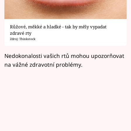
Horoskopy
Sledujte prima+
Růžové, měkké a hladké - tak by měly vypadat
Filmový festival Karlovy Vary
zdravé rty
Zdroj: Thinkstock
Pořady
Nedokonalosti vašich rtů mohou upozorňovat
Mámy sobě
na vážné zdravotní problémy.
Přihlášení
Sledujte nás