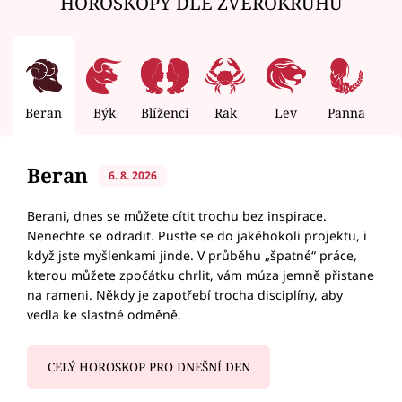
HOROSKOPY DLE ZVĚROKRUHU
Beran
Býk
Blíženci
Rak
Lev
Panna
V
Beran
6. 8. 2026
Berani, dnes se můžete cítit trochu bez inspirace.
Nenechte se odradit. Pusťte se do jakéhokoli projektu, i
když jste myšlenkami jinde. V průběhu „špatné“ práce,
kterou můžete zpočátku chrlit, vám múza jemně přistane
na rameni. Někdy je zapotřebí trocha disciplíny, aby
vedla ke slastné odměně.
CELÝ HOROSKOP PRO DNEŠNÍ DEN