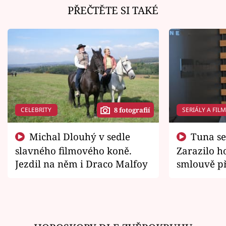
PŘEČTĚTE SI TAKÉ
CELEBRITY
SERIÁLY A FIL
8 fotografií
Michal Dlouhý v sedle
Tuna se chtěl vrátit domů.
slavného filmového koně.
Zarazilo ho
Jezdil na něm i Draco Malfoy
smlouvě př
zemřít