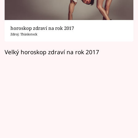
Horoskopy
Sledujte prima+
horoskop zdraví na rok 2017
Filmový festival Karlovy Vary
Zdroj: Thinkstock
Pořady
Velký horoskop zdraví na rok 2017
Mámy sobě
Přihlášení
Sledujte nás