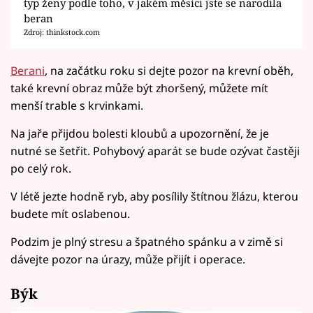
typ ženy podle toho, v jakém měsíci jste se narodila
beran
Zdroj: thinkstock.com
Berani
, na začátku roku si dejte pozor na krevní oběh,
také krevní obraz může být zhoršený, můžete mít
menší trable s krvinkami.
Na jaře přijdou bolesti kloubů a upozornění, že je
nutné se šetřit. Pohybový aparát se bude ozývat častěji
po celý rok.
V létě jezte hodně ryb, aby posílily štítnou žlázu, kterou
budete mít oslabenou.
Podzim je plný stresu a špatného spánku a v zimě si
dávejte pozor na úrazy, může přijít i operace.
Býk