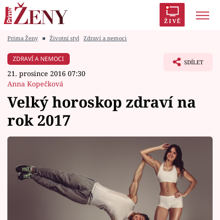
ŽIVĚ
Prima Ženy
■
Životní styl
Zdraví a nemoci
Trendy:
Polabí
Inspekce
Prostřeno!
AYTO?
ZDRAVÍ A NEMOCI
SDÍLET
Módní alarm
Zrádci
Proměny
21. prosince 2016 07:30
Anna Kopečková
Velký horoskop zdraví na
rok 2017
Témata
Celebrity
Vztahy
Seriály