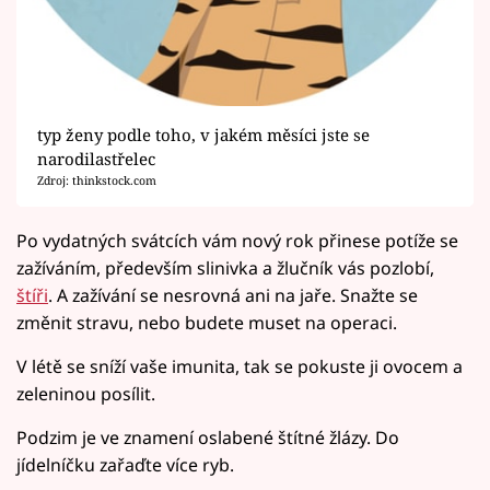
typ ženy podle toho, v jakém měsíci jste se
narodilastřelec
Zdroj: thinkstock.com
Po vydatných svátcích vám nový rok přinese potíže se
zažíváním, především slinivka a žlučník vás pozlobí,
štíři
. A zažívání se nesrovná ani na jaře. Snažte se
změnit stravu, nebo budete muset na operaci.
V létě se sníží vaše imunita, tak se pokuste ji ovocem a
zeleninou posílit.
Podzim je ve znamení oslabené štítné žlázy. Do
jídelníčku zařaďte více ryb.