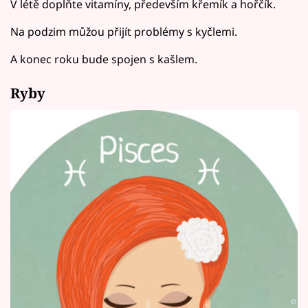
V létě doplňte vitamíny, především křemík a hořčík.
Na podzim můžou přijít problémy s kyčlemi.
A konec roku bude spojen s kašlem.
Ryby