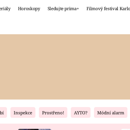
eriály
Horoskopy
Sledujte prima+
Filmový festival Karl
Celebrity
Recept
MÓDA A KRÁSA
HLAVNÍ JÍ
VZTAHY A SEX
SLADKÉ
PRIMA MAMINKA
ZDRAVÉ
bí
Inspekce
Prostřeno!
AYTO?
Módní alarm
Fresh
Living
RECEPTY
BYDLENÍ