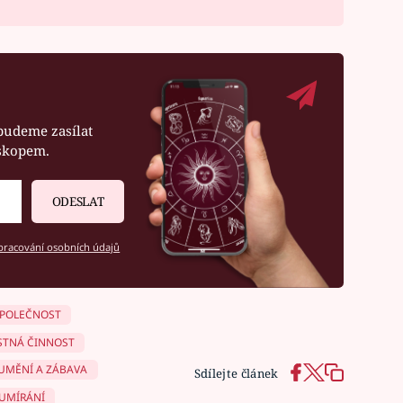
budeme zasílat
oskopem.
ODESLAT
racování osobních údajů
POLEČNOST
STNÁ ČINNOST
UMĚNÍ A ZÁBAVA
Sdílejte článek
 UMÍRÁNÍ