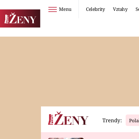
Menu
Celebrity
Vztahy
S
Seriály
Životní styl
ZOO
DIETY A HUBNUTÍ
PROSTŘENO!
CESTOVÁNÍ A
DOVOLENÁ
DUCH
ZDRAVÍ
Trendy:
Pola
Horoskopy
Video
ASTROČLÁNKY
SERIÁLY