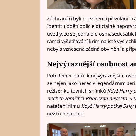
Záchranáři byli k rezidenci přivoláni k
Identitu obětí policie oficiálně nepotvr
uvedly, že se jednalo o osmašedesáti
rámci vyšetřování kriminalisté vyslechli
nebyla vznesena žádná obvinění a příp
Nejvýraznější osobnost a
Rob Reiner patřil k nejvýraznějším os
se nejen jako herec v legendárním ser
režisér kultovních snímků
Když Harry p
nechce zemřít
či
Princezna nevěsta
. S 
natáčení filmu
Když Harry potkal Sally
a
než tři desetiletí.