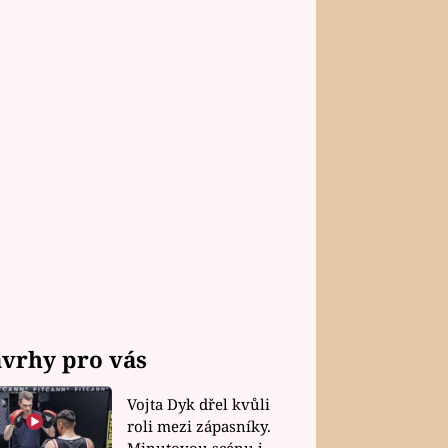
vrhy pro vás
Vojta Dyk dřel kvůli
roli mezi zápasníky.
Minutovou scénu jel