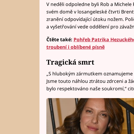
V neděli odpoledne byli Rob a Michele 
svém domě v losangeleské čtvrti Brent
zranění odpovídající útoku nožem. Poli
a vyšetřování vede oddělení pro závažn
Čtěte také:
Pohřeb Patrika Hezuckého
troubení i oblíbené písně
Tragická smrt
„S hlubokým zármutkem oznamujeme tr
Jsme touto náhlou ztrátou zdrceni a žá
bylo respektováno naše soukromí,“ cit