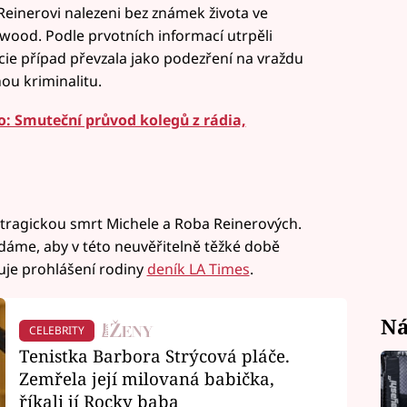
Reinerovi nalezeni bez známek života ve
wood. Podle prvotních informací utrpěli
cie případ převzala jako podezření na vraždu
ou kriminalitu.
: Smuteční průvod kolegů z rádia,
agickou smrt Michele a Roba Reinerových.
dáme, aby v této neuvěřitelně těžké době
uje prohlášení rodiny
deník LA Times
.
Ná
CELEBRITY
Tenistka Barbora Strýcová pláče.
Zemřela její milovaná babička,
říkali jí Rocky baba