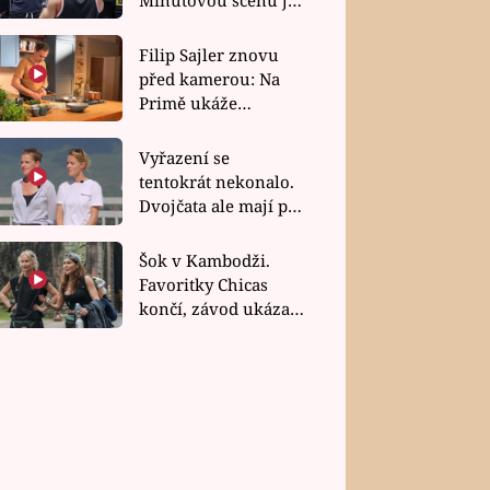
bez dubla
Filip Sajler znovu
před kamerou: Na
Primě ukáže
poctivou kuchyni i
rychlé recepty
Vyřazení se
tentokrát nekonalo.
Dvojčata ale mají po
uzavření třetí etapy
závodu nůž na krku
Šok v Kambodži.
Favoritky Chicas
končí, závod ukázal
svou nejtvrdší tvář