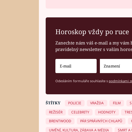
Horoskop vždy po ruce
Zanechte nám váš e-mail a my vám 
pravidelný newsletter s vaším hor
Odesláním formuláře souhlasíte s
podmínkami zp
ŠTÍTKY
POLICIE
VRAŽDA
FILM
S
REŽISÉR
CELEBRITY
HODNOTY
TRE
BRENTWOOD
PÁR SPRÁVNÝCH CHLAPŮ
UMĚNÍ, KULTURA, ZÁBAVA A MÉDIA
SMRT A