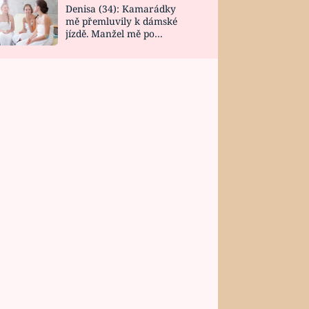
Denisa (34): Kamarádky
mě přemluvily k dámské
jízdě. Manžel mě po
návratu zaskočil