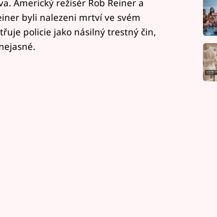
va. Americký režisér Rob Reiner a
iner byli nalezeni mrtví ve svém
uje policie jako násilný trestný čin,
 nejasné.