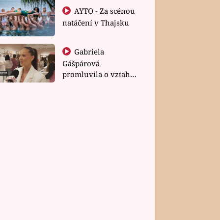
AYTO - Za scénou
natáčení v Thajsku
Gabriela
Gášpárová
promluvila o vztahu
a zakládání rodiny