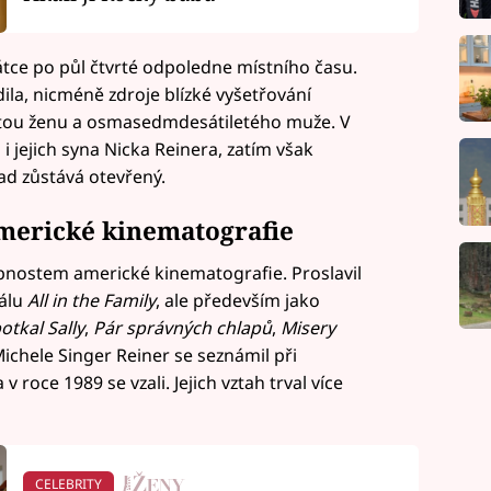
rátce po půl čtvrté odpoledne místního času.
dila, nicméně zdroje blízké vyšetřování
letou ženu a osmasedmdesátiletého muže. V
 i jejich syna Nicka Reinera, zatím však
ad zůstává otevřený.
merické kinematografie
obnostem americké kinematografie. Proslavil
iálu
All in the Family
, ale především jako
otkal Sally
,
Pár správných chlapů
,
Misery
Michele Singer Reiner se seznámil při
 v roce 1989 se vzali. Jejich vztah trval více
CELEBRITY