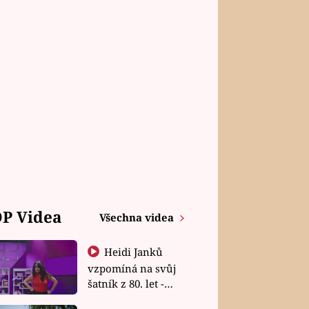
P Videa
Všechna videa
Heidi Janků
vzpomíná na svůj
šatník z 80. let -
Shopaholičky