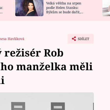
Velká věštba na srpen
NOVINKY
ZAHRADA
a:
podle Helen Stanku:
y
Býkům se bude dařit,
VIDEORECEPTY
DESIGN
Vodnáře čeká jízda
nesa Havlíková
SDÍLET
 režisér Rob
jeho manželka měli
i