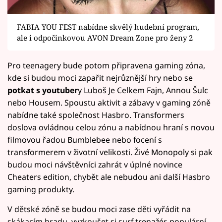
FABIA YOU FEST nabídne skvělý hudební program,
ale i odpočinkovou AVON Dream Zone pro ženy 2
Pro teenagery bude potom připravena gaming zóna,
kde si budou moci zapařit nejrůznější hry nebo se
potkat s youtuber
y Luboš Je Celkem Fajn, Annou Šulc
nebo Housem. Spoustu aktivit a zábavy v gaming zóně
nabídne také společnost Hasbro. Transformers
doslova ovládnou celou zónu a nabídnou hraní s novou
filmovou řadou Bumblebee nebo focení s
transformerem v životní velikosti. Živé Monopoly si pak
budou moci návštěvníci zahrát v úplné novince
Cheaters edition, chybět ale nebudou ani další Hasbro
gaming produkty.
V dětské zóně se budou moci zase děti vyřádit na
skákacím hradu, vyzkoušet si surf trenažér, populární