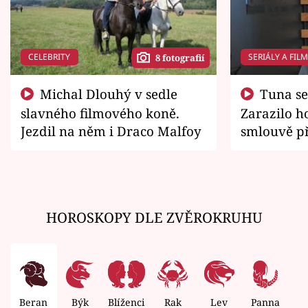
CELEBRITY
SERIÁLY A FIL
8 fotografií
Michal Dlouhý v sedle
Tuna se chtěl vrátit domů.
slavného filmového koně.
Zarazilo ho
Jezdil na něm i Draco Malfoy
smlouvě př
zemřít
HOROSKOPY DLE ZVĚROKRUHU
Beran
Býk
Blíženci
Rak
Lev
Panna
V