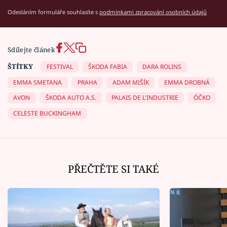
Odesláním formuláře souhlasíte s
podmínkami zpracování osobních údajů
Sdílejte článek
ŠTÍTKY
FESTIVAL
ŠKODA FABIA
DARA ROLINS
EMMA SMETANA
PRAHA
ADAM MIŠÍK
EMMA DROBNÁ
AVON
ŠKODA AUTO A.S.
PALAIS DE L'INDUSTRIE
ÓČKO
CELESTE BUCKINGHAM
PŘEČTĚTE SI TAKÉ