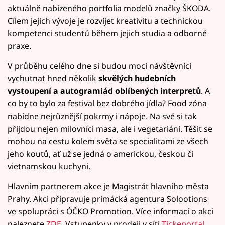
aktuálně nabízeného portfolia modelů značky ŠKODA.
Cílem jejich vývoje je rozvíjet kreativitu a technickou
kompetenci studentů během jejich studia a odborné
praxe.
V průběhu celého dne si budou moci návštěvníci
vychutnat hned několik
skvělých hudebních
vystoupení a autogramiád oblíbených interpretů
. A
co by to bylo za festival bez dobrého jídla? Food zóna
nabídne nejrůznější pokrmy i nápoje. Na své si tak
přijdou nejen milovníci masa, ale i vegetariáni. Těšit se
mohou na cestu kolem světa se specialitami ze všech
jeho koutů, ať už se jedná o americkou, českou či
vietnamskou kuchyni.
Hlavním partnerem akce je Magistrát hlavního města
Prahy. Akci připravuje primácká agentura Solootions
ve spolupráci s ÓČKO Promotion. Více informací o akci
naleznete
ZDE
. Vstupenky v prodeji v síti
Tickeportal