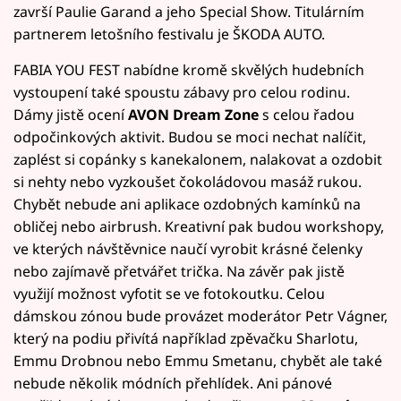
završí Paulie Garand a jeho Special Show. Titulárním
partnerem letošního festivalu je ŠKODA AUTO.
FABIA YOU FEST nabídne kromě skvělých hudebních
vystoupení také spoustu zábavy pro celou rodinu.
Dámy jistě ocení
AVON Dream Zone
s celou řadou
odpočinkových aktivit. Budou se moci nechat nalíčit,
zaplést si copánky s kanekalonem, nalakovat a ozdobit
si nehty nebo vyzkoušet čokoládovou masáž rukou.
Chybět nebude ani aplikace ozdobných kamínků na
obličej nebo airbrush. Kreativní pak budou workshopy,
ve kterých návštěvnice naučí vyrobit krásné čelenky
nebo zajímavě přetvářet trička. Na závěr pak jistě
využijí možnost vyfotit se ve fotokoutku. Celou
dámskou zónou bude provázet moderátor Petr Vágner,
který na podiu přivítá například zpěvačku Sharlotu,
Emmu Drobnou nebo Emmu Smetanu, chybět ale také
nebude několik módních přehlídek. Ani pánové