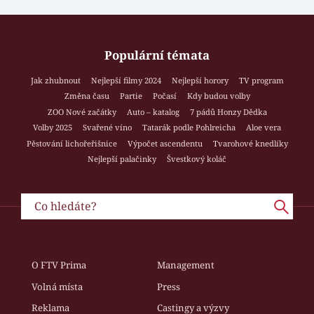
Populární témata
Jak zhubnout
Nejlepší filmy 2024
Nejlepší horory
TV program
Změna času
Partie
Počasí
Kdy budou volby
ZOO Nové začátky
Auto – katalog
7 pádů Honzy Dědka
Volby 2025
Svařené víno
Tatarák podle Pohlreicha
Aloe vera
Pěstování lichořeřišnice
Výpočet ascendentu
Tvarohové knedlíky
Nejlepší palačinky
Švestkový koláč
O FTV Prima
Management
Volná místa
Press
Reklama
Castingy a výzvy