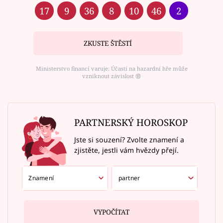
17
9
36
8
10
46
2
ZKUSTE ŠTĚSTÍ
Ministerstvo financí varuje: Účastí na hazardní hře může
vzniknout závislost ⑱
PARTNERSKÝ HOROSKOP
Jste si souzení? Zvolte znamení a
zjistěte, jestli vám hvězdy přejí.
VYPOČÍTAT