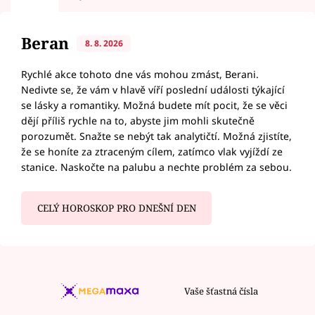
Beran
8. 8. 2026
Rychlé akce tohoto dne vás mohou zmást, Berani.
Nedivte se, že vám v hlavě víří poslední události týkající
se lásky a romantiky. Možná budete mít pocit, že se věci
dějí příliš rychle na to, abyste jim mohli skutečně
porozumět. Snažte se nebýt tak analytičtí. Možná zjistíte,
že se honíte za ztraceným cílem, zatímco vlak vyjíždí ze
stanice. Naskočte na palubu a nechte problém za sebou.
CELÝ HOROSKOP PRO DNEŠNÍ DEN
Vaše šťastná čísla