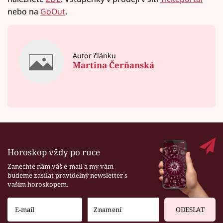
nebo na
GoOut
.
Autor článku
Martina Čerňanská
Horoskop vždy po ruce
Zanechte nám váš e-mail a my vám
budeme zasílat pravidelný newsletter s
vaším horoskopem.
ODESLAT