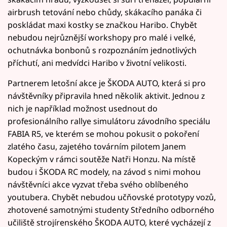
airbrush tetování nebo chůdy, skákacího panáka či
poskládat maxi kostky se značkou Haribo. Chybět
nebudou nejrůznější workshopy pro malé i velké,
ochutnávka bonbonů s rozpoznáním jednotlivých
příchutí, ani medvídci Haribo v životní velikosti.
Partnerem letošní akce je ŠKODA AUTO, která si pro
návštěvníky připravila hned několik aktivit. Jednou z
nich je například možnost usednout do
profesionálního rallye simulátoru závodního speciálu
FABIA R5, ve kterém se mohou pokusit o pokoření
zlatého času, zajetého továrním pilotem Janem
Kopeckým v rámci soutěže Natři Honzu. Na místě
budou i ŠKODA RC modely, na závod s nimi mohou
návštěvníci akce vyzvat třeba svého oblíbeného
youtubera. Chybět nebudou učňovské prototypy vozů,
zhotovené samotnými studenty Středního odborného
učiliště strojírenského ŠKODA AUTO, které vycházejí z