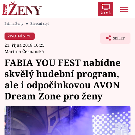
ŽIVĚ
Prima Ženy
■
Životní styl
Trendy:
Polabí
Inspekce
Prostřeno!
AYTO?
ŽIVOTNÍ STYL
SDÍLET
Módní alarm
Zrádci
Proměny
21. října 2018 10:25
Martina Čerňanská
FABIA YOU FEST nabídne
skvělý hudební program,
Témata
ale i odpočinkovou AVON
Celebrity
Dream Zone pro ženy
Vztahy
Seriály