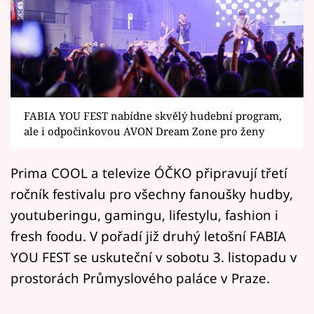
Horoskopy
Sledujte prima+
Filmový festival Karlovy Vary
Pořady
FABIA YOU FEST nabídne skvělý hudební program,
ale i odpočinkovou AVON Dream Zone pro ženy
Mámy sobě
Prima COOL a televize ÓČKO připravují třetí
Přihlášení
ročník festivalu pro všechny fanoušky hudby,
youtuberingu, gamingu, lifestylu, fashion i
fresh foodu. V pořadí již druhý letošní FABIA
Sledujte nás
YOU FEST se uskuteční v sobotu 3. listopadu v
prostorách Průmyslového paláce v Praze.