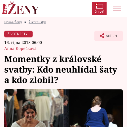
ŽIVĚ
Prima Ženy
■
Životní styl
Trendy:
Polabí
Inspekce
Prostřeno!
AYTO?
ŽIVOTNÍ STYL
SDÍLET
Módní alarm
Zrádci
Proměny
16. října 2018 06:00
Anna Kopečková
Momentky z královské
svatby: Kdo neuhlídal šaty
Témata
a kdo zlobil?
Celebrity
Vztahy
Seriály