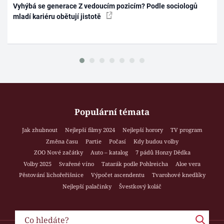
Vyhýbá se generace Z vedoucím pozicím? Podle sociologů
mladí kariéru obětují jistotě
Populární témata
Jak zhubnout
Nejlepší filmy 2024
Nejlepší horory
TV program
Změna času
Partie
Počasí
Kdy budou volby
ZOO Nové začátky
Auto – katalog
7 pádů Honzy Dědka
Volby 2025
Svařené víno
Tatarák podle Pohlreicha
Aloe vera
Pěstování lichořeřišnice
Výpočet ascendentu
Tvarohové knedlíky
Nejlepší palačinky
Švestkový koláč