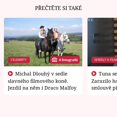
PŘEČTĚTE SI TAKÉ
CELEBRITY
SERIÁLY A FIL
8 fotografií
Michal Dlouhý v sedle
Tuna se chtěl vrátit domů.
slavného filmového koně.
Zarazilo ho
Jezdil na něm i Draco Malfoy
smlouvě př
zemřít