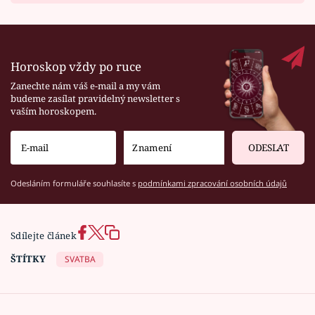
Horoskop vždy po ruce
Zanechte nám váš e-mail a my vám
budeme zasílat pravidelný newsletter s
vaším horoskopem.
ODESLAT
Odesláním formuláře souhlasíte s
podmínkami zpracování osobních údajů
Sdílejte článek
ŠTÍTKY
SVATBA