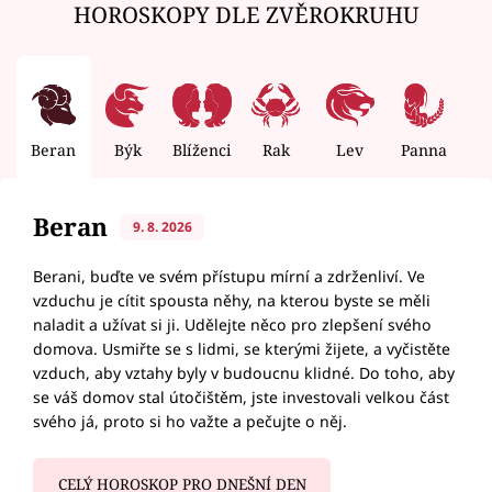
HOROSKOPY DLE ZVĚROKRUHU
Beran
Býk
Blíženci
Rak
Lev
Panna
V
Beran
9. 8. 2026
Berani, buďte ve svém přístupu mírní a zdrženliví. Ve
vzduchu je cítit spousta něhy, na kterou byste se měli
naladit a užívat si ji. Udělejte něco pro zlepšení svého
domova. Usmiřte se s lidmi, se kterými žijete, a vyčistěte
vzduch, aby vztahy byly v budoucnu klidné. Do toho, aby
se váš domov stal útočištěm, jste investovali velkou část
svého já, proto si ho važte a pečujte o něj.
CELÝ HOROSKOP PRO DNEŠNÍ DEN