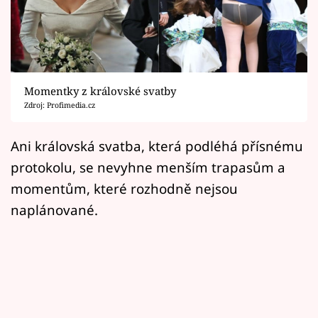
Horoskopy
Sledujte prima+
Filmový festival Karlovy Vary
Momentky z královské svatby
Pořady
Zdroj: Profimedia.cz
Mámy sobě
Ani královská svatba, která podléhá přísnému
protokolu, se nevyhne menším trapasům a
Přihlášení
momentům, které rozhodně nejsou
naplánované.
Sledujte nás