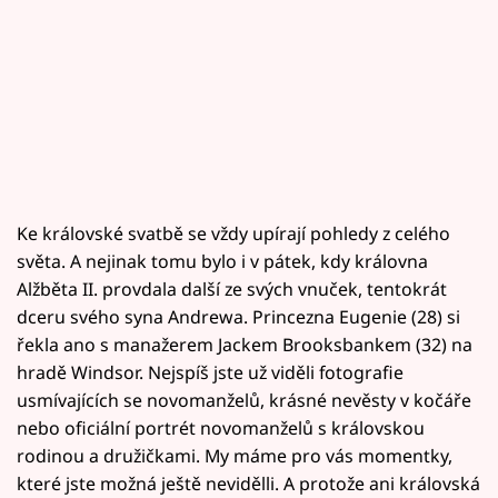
Ke královské svatbě se vždy upírají pohledy z celého
světa. A nejinak tomu bylo i v pátek, kdy královna
Alžběta II. provdala další ze svých vnuček, tentokrát
dceru svého syna Andrewa. Princezna Eugenie (28) si
řekla ano s manažerem Jackem Brooksbankem (32) na
hradě Windsor. Nejspíš jste už viděli fotografie
usmívajících se novomanželů, krásné nevěsty v kočáře
nebo oficiální portrét novomanželů s královskou
rodinou a družičkami. My máme pro vás momentky,
které jste možná ještě nevidělli. A protože ani královská