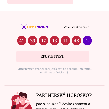
Vaše šťastná čísla
41
39
12
13
11
46
2
ZKUSTE ŠTĚSTÍ
Ministerstvo financí varuje: Účastí na hazardní hře může
vzniknout závislost ⑱
PARTNERSKÝ HOROSKOP
Jste si souzení? Zvolte znamení a
zjistěte, jestli vám hvězdy přejí.