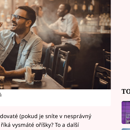
TO
ů
edovaté (pokud je sníte v nesprávný
 říká vysmáté oříšky? To a další