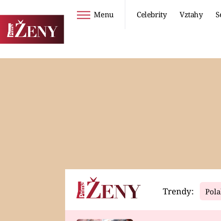
Menu
Celebrity
Vztahy
S
Seriály
Životní styl
ZOO
DIETY A HUBNUTÍ
PROSTŘENO!
CESTOVÁNÍ A
DOVOLENÁ
DUCH
ZDRAVÍ
Trendy:
Pola
Horoskopy
Video
ASTROČLÁNKY
SERIÁLY