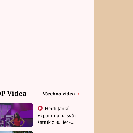
P Videa
Všechna videa
Heidi Janků
vzpomíná na svůj
šatník z 80. let -
Shopaholičky