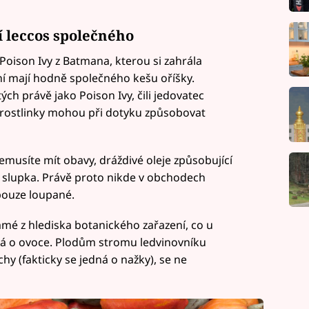
í leccos společného
oison Ivy z Batmana, kterou si zahrála
í mají hodně společného kešu oříšky.
ých právě jako Poison Ivy, čili jedovatec
 rostlinky mohou při dotyku způsobovat
emusíte mít obavy, dráždivé oleje způsobující
 slupka. Právě proto nikde v obchodech
pouze loupané.
é z hlediska botanického zařazení, co u
dná o ovoce. Plodům stromu ledvinovníku
hy (fakticky se jedná o nažky), se ne