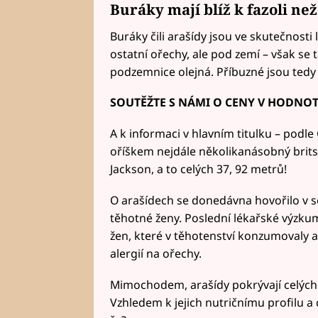
Buráky mají blíž k fazoli n
Buráky čili arašídy jsou ve skutečnosti
ostatní ořechy, ale pod zemí – však se 
podzemnice olejná. Příbuzné jsou tedy 
SOUTĚŽTE S NÁMI O CENY V HODNOTĚ 
A k informaci v hlavním titulku – pod
oříškem nejdále několikanásobný brits
Jackson, a to celých 37, 92 metrů!
O arašídech se donedávna hovořilo v so
těhotné ženy. Poslední lékařské výzku
žen, které v těhotenství konzumovaly ar
alergií na ořechy.
Mimochodem, arašídy pokrývají celých
Vzhledem k jejich nutričnímu profilu a