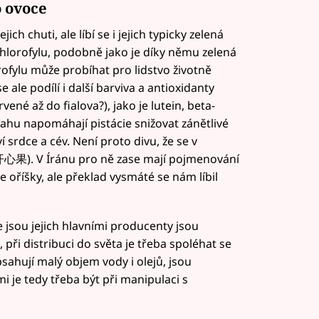
o ovoce
jich chuti, ale líbí se i jejich typicky zelená
 chlorofylu, podobně jako je díky němu zelená
rofylu může probíhat pro lidstvo životně
e ale podílí i další barviva a antioxidanty
rvené až do fialova?), jako je lutein, beta-
sahu napomáhají pistácie snižovat zánětlivé
srdce a cév. Není proto divu, že se v
 (开心果). V Íránu pro ně zase mají pojmenování
e oříšky, ale překlad vysmáté se nám líbil
e jsou jejich hlavními producenty jsou
 při distribuci do světa je třeba spoléhat se
bsahují malý objem vody i olejů, jsou
i je tedy třeba být při manipulaci s