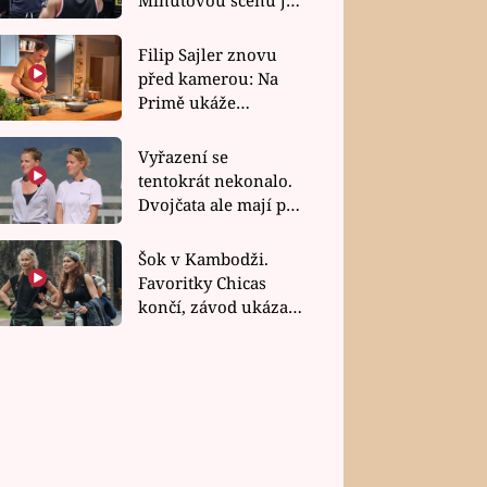
bez dubla
Filip Sajler znovu
před kamerou: Na
Primě ukáže
poctivou kuchyni i
rychlé recepty
Vyřazení se
tentokrát nekonalo.
Dvojčata ale mají po
uzavření třetí etapy
závodu nůž na krku
Šok v Kambodži.
Favoritky Chicas
končí, závod ukázal
svou nejtvrdší tvář