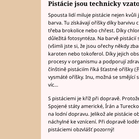
Pistácie jsou technicky vzat
Spousta lidí miluje pistácie nejen kvůli je
barva. Tu získávají oříšky díky barvivu
třeba brokolice nebo chřest. Díky chlo
důležitá fotosyntéza. Na barvě pistácií s
(všimli jste si, že jsou ořechy někdy zba
karoten nebo tokoferol. Díky jejich ob
procesy v organismu a podporují zdraví 
čínštině pistáciím říká šťastné oříšky
vysmáté oříšky. Inu, možná se smějící s
víc…
S pistáciemi je kříž při dopravě. Protož
Spojené státy americké, Írán a Turecko,
na lodní dopravu. Jelikož ale pistácie o
náchylné ke vznícení. Při dopravě loděm
pistáciemi obzvlášť pozorný!