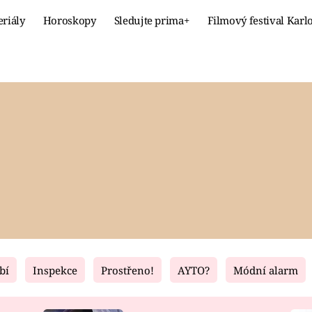
eriály
Horoskopy
Sledujte prima+
Filmový festival Karl
Celebrity
Recept
MÓDA A KRÁSA
HLAVNÍ JÍ
VZTAHY A SEX
SLADKÉ
PRIMA MAMINKA
ZDRAVÉ
bí
Inspekce
Prostřeno!
AYTO?
Módní alarm
Fresh
Living
RECEPTY
BYDLENÍ