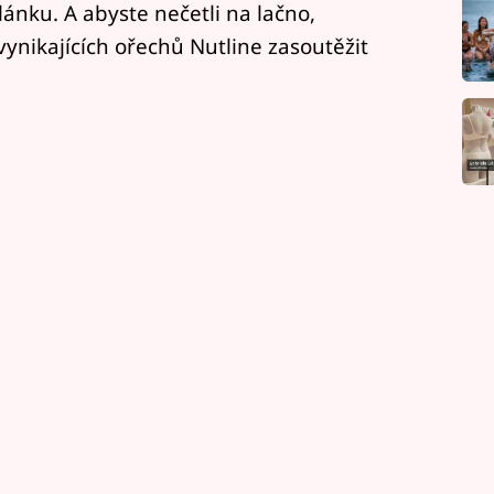
lánku. A abyste nečetli na lačno,
ynikajících ořechů Nutline zasoutěžit