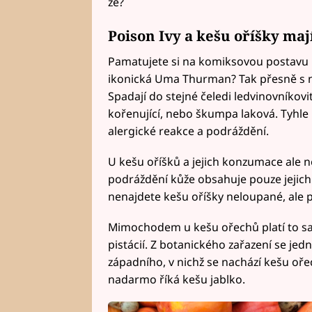
že?
Poison Ivy a kešu oříšky maj
Pamatujete si na komiksovou postavu P
ikonická Uma Thurman? Tak přesně s n
Spadají do stejné čeledi ledvinovníkovit
kořenující, nebo škumpa laková. Tyhle
alergické reakce a podráždění.
U kešu oříšků a jejich konzumace ale n
podráždění kůže obsahuje pouze jejich
nenajdete kešu oříšky neloupané, ale 
Mimochodem u kešu ořechů platí to sam
pistácií. Z botanického zařazení se je
západního, v nichž se nachází kešu ořec
nadarmo říká kešu jablko.