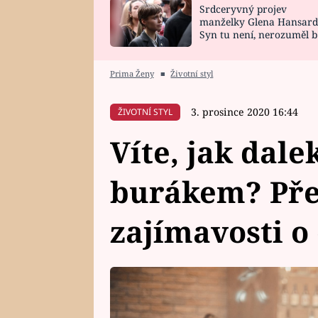
Srdceryvný projev
SNÁŘ
CELEBRITY
manželky Glena Hansard
Syn tu není, nerozuměl b
HOROSKOP NA
VAŘENÍ
tomu, vysvětlila
ROK 2023
Prima Ženy
■
Životní styl
3. prosince 2020 16:44
ŽIVOTNÍ STYL
Víte, jak dale
burákem? Přeč
zajímavosti o