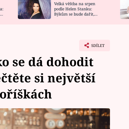
Velká věštba na srpen
NOVINKY
ZAHRADA
a:
podle Helen Stanku:
y
Býkům se bude dařit,
VIDEORECEPTY
DESIGN
Vodnáře čeká jízda
SDÍLET
ko se dá dohodit
těte si největší
 oříškách