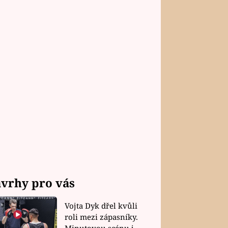
vrhy pro vás
Vojta Dyk dřel kvůli
roli mezi zápasníky.
Minutovou scénu jel