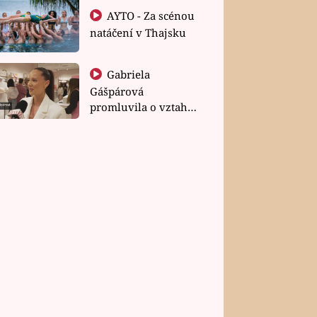
AYTO - Za scénou
natáčení v Thajsku
Gabriela
Gášpárová
promluvila o vztahu
a zakládání rodiny