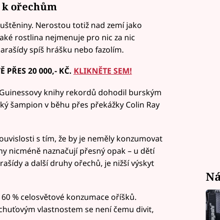
ež k ořechům
 luštěniny. Nerostou totiž nad zemí jako
také rostlina nejmenuje pro nic za nic
arašídy spíš hrášku nebo fazolím.
PŘES 20 000,- KČ.
KLIKNĚTE SEM!
le Guinessovy knihy rekordů dohodil burským
ký šampion v běhu přes překážky Colin Ray
uvislosti s tím, že by je neměly konzumovat
my nicméně naznačují přesný opak – u dětí
ašídy a další druhy ořechů, je nižší výskyt
Ná
 60 % celosvětové konzumace oříšků.
 chuťovým vlastnostem se není čemu divit,