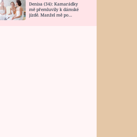
Denisa (34): Kamarádky
mě přemluvily k dámské
jízdě. Manžel mě po
návratu zaskočil