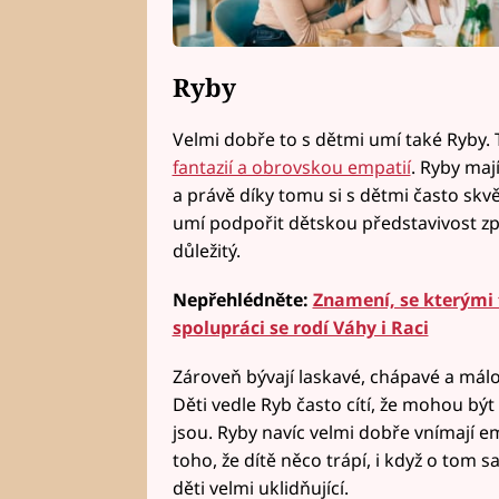
Ryby
Velmi dobře to s dětmi umí také Ryby.
fantazií a obrovskou empatií
. Ryby maj
a právě díky tomu si s dětmi často skvěl
umí podpořit dětskou představivost zp
důležitý.
Nepřehlédněte:
Znamení, se kterými 
spolupráci se rodí Váhy i Raci
Zároveň bývají laskavé, chápavé a málok
Děti vedle Ryb často cítí, že mohou být
jsou. Ryby navíc velmi dobře vnímají em
toho, že dítě něco trápí, i když o tom 
děti velmi uklidňující.