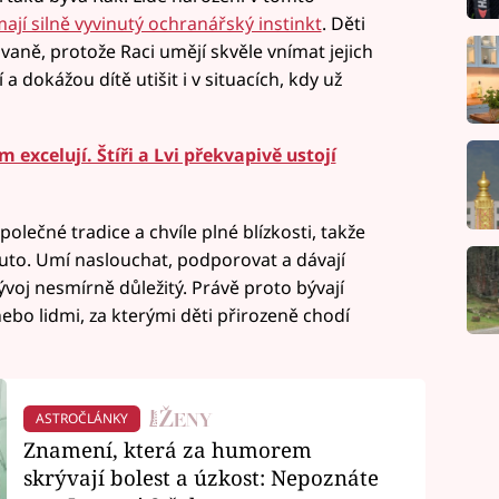
a mají silně vyvinutý ochranářský instinkt
. Děti
ovaně, protože Raci umějí skvěle vnímat jejich
 a dokážou dítě utišit i v situacích, kdy už
excelují. Štíři a Lvi překvapivě ustojí
olečné tradice a chvíle plné blízkosti, takže
pouto. Umí naslouchat, podporovat a dávají
 vývoj nesmírně důležitý. Právě proto bývají
 nebo lidmi, za kterými děti přirozeně chodí
ASTROČLÁNKY
Znamení, která za humorem
skrývají bolest a úzkost: Nepoznáte