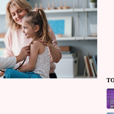
trpělivost, ale také o schopnost
moce. Některá znamení mají pro práci s
péči o ty nejmenší opravdu výjimečný
TO