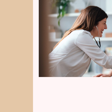
bezpečně a šťastně. Nejde jen o 
chápat dětský svět, fantazii i e
dětmi, rodičovství nebo obecně 
talent.