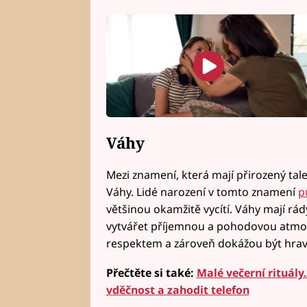
Váhy
Mezi znamení, která mají přirozený tale
Váhy. Lidé narození v tomto znamení
p
většinou okamžitě vycítí. Váhy mají rád
vytvářet příjemnou a pohodovou atmosf
respektem a zároveň dokážou být hrav
Přečtěte si také:
Malé večerní rituály
vděčnost a zahodit telefon