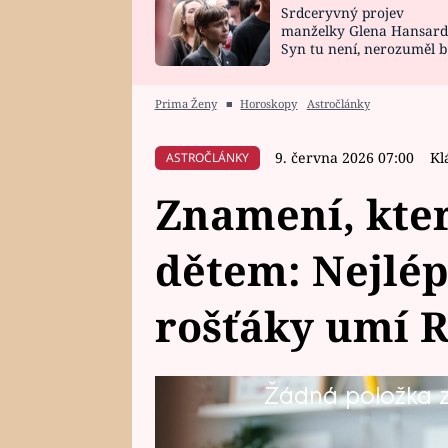
Srdceryvný projev
SNÁŘ
CELEBRITY
manželky Glena Hansard
Syn tu není, nerozuměl b
HOROSKOP NA
VAŘENÍ
tomu, vysvětlila
ROK 2023
Prima Ženy
■
Horoskopy
Astročlánky
9. června 2026 07:00
Kl
ASTROČLÁNKY
Znamení, kter
dětem: Nejlép
rošťáky umí R
Žádná položka z 
Někteří lidé mají k dětem přiroze
naslouchat jim a vytvořit kolem s