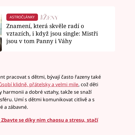
ASTROČLÁNKY
Znamení, která skvěle radí o
vztazích, i když jsou single: Mistři
jsou v tom Panny i Váhy
nt pracovat s dětmi, bývají často řazeny také
ůsobí klidně, přátelsky a velmi mile
, což děti
y harmonii a dobré vztahy, takže se snaží
éru. Umí s dětmi komunikovat citlivě a s
é a zábavné.
. Zbavte se díky nim chaosu a stresu, stačí