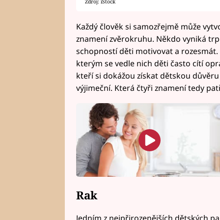
Zdroj: iStock
Každý člověk si samozřejmě může vytvo
znamení zvěrokruhu. Někdo vyniká trpěl
schopností děti motivovat a rozesmát. 
kterým se vedle nich děti často cítí op
kteří si dokážou získat dětskou důvěru 
výjimeční. Která čtyři znamení tedy patř
Rak
Jedním z nejpřirozenějších dětských pa