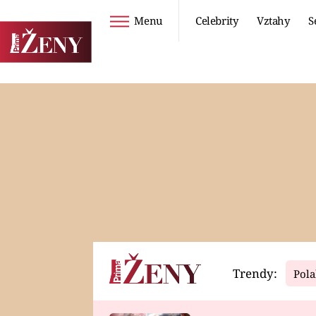
Menu
Celebrity
Vztahy
S
Seriály
Životní styl
ZOO
DIETY A HUBNUTÍ
PROSTŘENO!
CESTOVÁNÍ A
DOVOLENÁ
DUCH
ZDRAVÍ
Trendy:
Pola
Horoskopy
Video
ASTROČLÁNKY
SERIÁLY