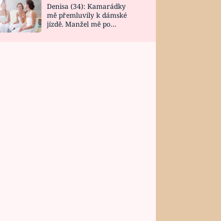
Denisa (34): Kamarádky
mě přemluvily k dámské
jízdě. Manžel mě po
návratu zaskočil