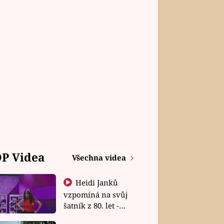
P Videa
Všechna videa
Heidi Janků
vzpomíná na svůj
šatník z 80. let -
Shopaholičky