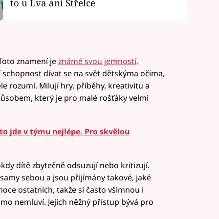
to u Lva ani Střelce
 Toto znamení je
známé svou jemností,
í schopnost dívat se na svět dětskýma očima,
e rozumí. Milují hry, příběhy, kreativitu a
ůsobem, který je pro malé rošťáky velmi
to jde v týmu nejlépe. Pro skvělou
dy dítě zbytečně odsuzují nebo kritizují.
 samy sebou a jsou přijímány takové, jaké
oce ostatních, takže si často všimnou i
samo nemluví. Jejich něžný přístup bývá pro