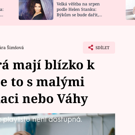
Velká věštba na srpen
NOVINKY
ZAHRADA
a:
podle Helen Stanku:
y
Býkům se bude dařit,
VIDEORECEPTY
DESIGN
Vodnáře čeká jízda
ára Šimšová
SDÍLET
á mají blízko k
e to s malými
aci nebo Váhy
playlistu není dostupná.
ně blízko. Umí je rozesmát, uklidnit,
ebe atmosféru, ve které se děti cítí