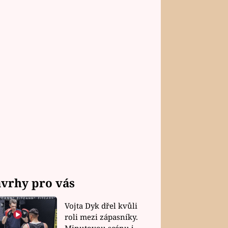
vrhy pro vás
Vojta Dyk dřel kvůli
roli mezi zápasníky.
Minutovou scénu jel