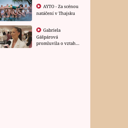
AYTO - Za scénou
natáčení v Thajsku
Gabriela
Gášpárová
promluvila o vztahu
a zakládání rodiny