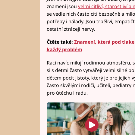
znamení jsou
velmi citliví, starostliví 
se vedle nich často cítí bezpečně a mil
potřeby i nálady. Jsou trpěliví, empatičtí
ostatní ztrácejí nervy.
Čtěte také:
Znamení, která pod tlakem 
každý problém
Raci navíc milují rodinnou atmosféru, sp
si s dětmi často vytvářejí velmi silné 
dětem pocit jistoty, který je pro jejich
často skvělými rodiči, učiteli, pediatry
pro útěchu i radu.