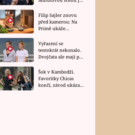
bez dubla
Filip Sajler znovu
před kamerou: Na
Primě ukáže
poctivou kuchyni i
rychlé recepty
Vyřazení se
tentokrát nekonalo.
Dvojčata ale mají po
uzavření třetí etapy
závodu nůž na krku
Šok v Kambodži.
Favoritky Chicas
končí, závod ukázal
svou nejtvrdší tvář