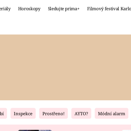
eriály
Horoskopy
Sledujte prima+
Filmový festival Karl
Celebrity
Recept
MÓDA A KRÁSA
HLAVNÍ JÍ
VZTAHY A SEX
SLADKÉ
PRIMA MAMINKA
ZDRAVÉ
bí
Inspekce
Prostřeno!
AYTO?
Módní alarm
Fresh
Living
RECEPTY
BYDLENÍ