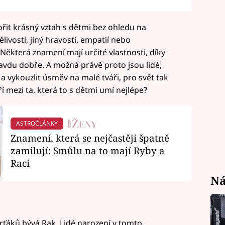
řit krásný vztah s dětmi bez ohledu na
ivostí, jiný hravostí, empatií nebo
Některá znamení mají určité vlastnosti, díky
ravdu dobře. A možná právě proto jsou lidé,
a vykouzlit úsměv na malé tváři, pro svět tak
í mezi ta, která to s dětmi umí nejlépe?
ASTROČLÁNKY
Znamení, která se nejčastěji špatně
zamilují: Smůlu na to mají Ryby a
Raci
Ná
rťáků bývá Rak. Lidé narození v tomto