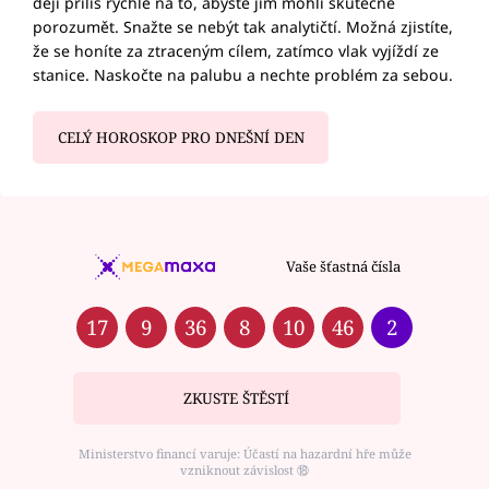
dějí příliš rychle na to, abyste jim mohli skutečně
porozumět. Snažte se nebýt tak analytičtí. Možná zjistíte,
že se honíte za ztraceným cílem, zatímco vlak vyjíždí ze
stanice. Naskočte na palubu a nechte problém za sebou.
CELÝ HOROSKOP PRO DNEŠNÍ DEN
Vaše šťastná čísla
17
9
36
8
10
46
2
ZKUSTE ŠTĚSTÍ
Ministerstvo financí varuje: Účastí na hazardní hře může
vzniknout závislost ⑱