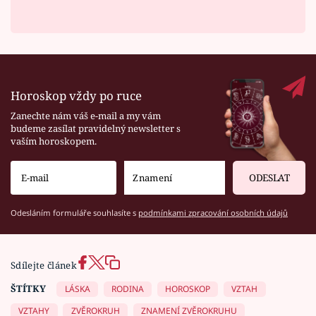
Horoskop vždy po ruce
Zanechte nám váš e-mail a my vám
budeme zasílat pravidelný newsletter s
vaším horoskopem.
ODESLAT
Odesláním formuláře souhlasíte s
podmínkami zpracování osobních údajů
Sdílejte článek
ŠTÍTKY
LÁSKA
RODINA
HOROSKOP
VZTAH
VZTAHY
ZVĚROKRUH
ZNAMENÍ ZVĚROKRUHU