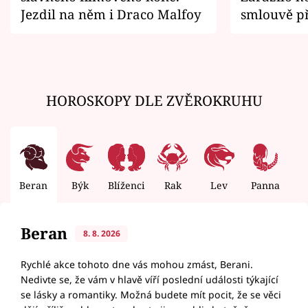
Jezdil na něm i Draco Malfoy
smlouvě př
zemřít
HOROSKOPY DLE ZVĚROKRUHU
Beran
Býk
Blíženci
Rak
Lev
Panna
V
Beran
8. 8. 2026
Rychlé akce tohoto dne vás mohou zmást, Berani.
Nedivte se, že vám v hlavě víří poslední události týkající
se lásky a romantiky. Možná budete mít pocit, že se věci