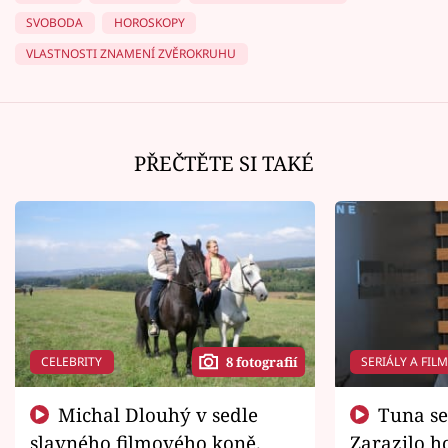
SVOBODA
HOROSKOPY
VLASTNOSTI ZNAMENÍ ZVĚROKRUHU
PŘEČTĚTE SI TAKÉ
CELEBRITY
SERIÁLY A FIL
8 fotografií
Michal Dlouhý v sedle
Tuna se chtěl vrátit domů.
slavného filmového koně.
Zarazilo ho