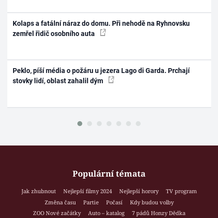
Kolaps a fatální náraz do domu. Při nehodě na Ryhnovsku
zemřel řidič osobního auta
Peklo, píší média o požáru u jezera Lago di Garda. Prchají
stovky lidí, oblast zahalil dým
Populární témata
Jak zhubnout
Nejlepší filmy 2024
Nejlepší horory
TV program
Změna času
Partie
Počasí
Kdy budou volby
ZOO Nové začátky
Auto – katalog
7 pádů Honzy Dědka