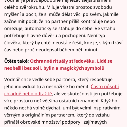
Vodnář je pravděpodobně nejnezávislejší znamení
celého zvěrokruhu. Miluje vlastní prostor, svobodu
myšlení a pocit, že si může dělat věci po svém. Jakmile
začne mít pocit, že ho partner příliš kontroluje nebo
omezuje, automaticky se stahuje do sebe. Ve vztahu
potřebuje hlavně důvěru a pochopení. Není typ
člověka, který by chtěl neustále řešit, kde je, s kým tráví
čas nebo proč neodepsal během pěti minut.
Čtěte také:
Ochranné rituály středověku. Lidé se
neobešli bez soli, bylin a magických symbolů
Vodnář chce vedle sebe partnera, který respektuje
jeho individualitu a nesnaží se ho měnit.
Často působí
chladně nebo odtažitě
, ale ve skutečnosti jen potřebuje
více prostoru než většina ostatních znamení. Když ho
někdo nechá volně dýchat, umí být velmi inspirativním,
věrným a originálním partnerem, který do vztahu
přináší obrovské množství podpory i zajímavých