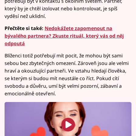
potřebují být v kontaktu s okolním světem. Partner,
který by je chtěl izolovat nebo kontrolovat, je spíš
vyděsí než uklidní.
Přečtěte si také:
Nedokážete zapomenout na
bývalého partnera? Zkuste rituál, který vás od něj
odpoutá
Blíženci totiž potřebují mít pocit, že mohou být sami
sebou bez zbytečných omezení. Zároveň jsou ale velmi
hraví a okouzlující partneři. Ve vztahu hledají člověka,
se kterým si budou mít neustále co říct. Pokud cítí
svobodu a důvěru, umí být velmi pozorní, zábavní a
emocionálně otevření.