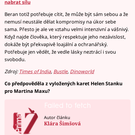
nabrat sílu
Beran totiž potřebuje cítit, že může být sám sebou a že
nemusí neustále dělat kompromisy na úkor sebe
sama. Přesto je ale ve vztahu velmi intenzivní a vášnivý.
Když najde člověka, který respektuje jeho nezávislost,
dokáže být překvapivě loajální a ochranářský.
Potřebuje jen vědět, že vedle lásky neztrácí i svou
svobodu.
Zdroj:
Times of India
,
Bustle
,
Dinoworld
Co předpověděla z vyložených karet Helen Stanku
pro Martina Maxu?
Failed to fetch
Autor článku
Klára Šimšová