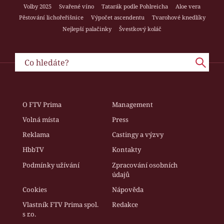
Volby 2025
Svařené víno
Tatarák podle Pohlreicha
Aloe vera
Pěstování lichořeřišnice
Výpočet ascendentu
Tvarohové knedlíky
Nejlepší palačinky
Švestkový koláč
O FTV Prima
Management
Volná místa
Press
Reklama
Castingy a výzvy
HbbTV
Kontakty
Podmínky užívání
Zpracování osobních
údajů
Cookies
Nápověda
Vlastník FTV Prima spol.
Redakce
s r.o.