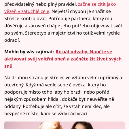
předvídatelný nebo plný pravidel,
začne se cítit jako
vězeň v zatuchlé cele
. Největší chybou je snažit se
Střelce kontrolovat. Potřebuje partnera, který mu
důvěřuje a zároveň chápe jeho potřebu objevovat svět
po svém. Stereotyp a majetnictví ho totiž velmi rychle
odradí.
Mohlo by vás zajímat:
Rituál odvahy. Naučte se
aktivovat svůj vnitřní oheň a začněte žít život svých
snů
Na druhou stranu je Střelec ve vztahu velmi upřímný a
otevřený. Když má vedle sebe člověka, který ho
podporuje místo toho, aby ho brzdil nebo pořád
nějakým způsobem hlídal, dokáže být neuvěřitelně
oddaný. Potřebuje ale cítit, že vztah není klec, ale
bezpečné místo, kam se vždy rád vrací.