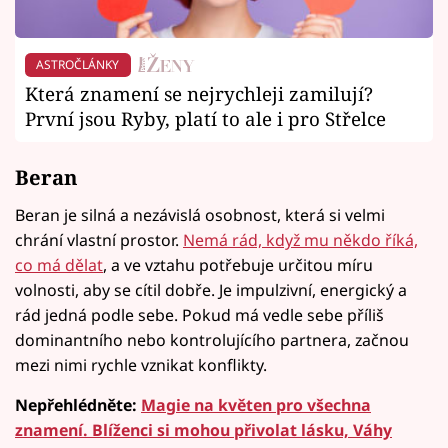
ASTROČLÁNKY
Která znamení se nejrychleji zamilují?
První jsou Ryby, platí to ale i pro Střelce
Beran
Beran je silná a nezávislá osobnost, která si velmi
chrání vlastní prostor.
Nemá rád, když mu někdo říká,
co má dělat
, a ve vztahu potřebuje určitou míru
volnosti, aby se cítil dobře. Je impulzivní, energický a
rád jedná podle sebe. Pokud má vedle sebe příliš
dominantního nebo kontrolujícího partnera, začnou
mezi nimi rychle vznikat konflikty.
Nepřehlédněte:
Magie na květen pro všechna
znamení. Blíženci si mohou přivolat lásku, Váhy