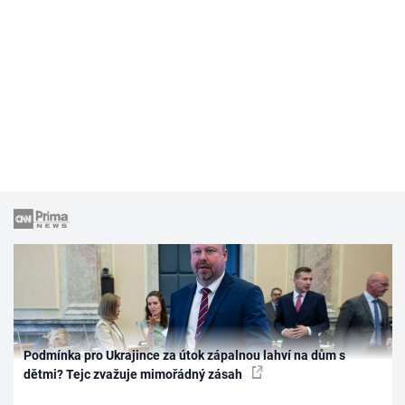
Podmínka pro Ukrajince za útok zápalnou lahví na dům s
dětmi? Tejc zvažuje mimořádný zásah