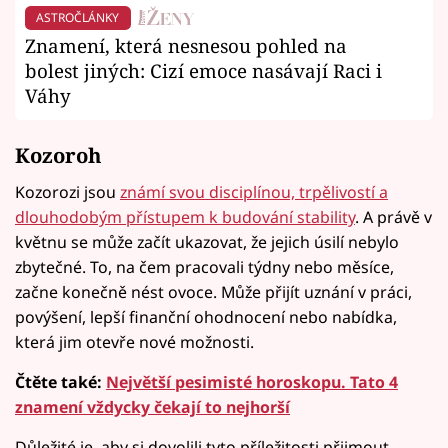
ASTROČLÁNKY
Znamení, která nesnesou pohled na
bolest jiných: Cizí emoce nasávají Raci i
Váhy
Kozoroh
Kozorozi jsou
známí svou disciplínou, trpělivostí a
dlouhodobým přístupem k budování stability
. A právě v
květnu se může začít ukazovat, že jejich úsilí nebylo
zbytečné. To, na čem pracovali týdny nebo měsíce,
začne konečně nést ovoce. Může přijít uznání v práci,
povýšení, lepší finanční ohodnocení nebo nabídka,
která jim otevře nové možnosti.
Čtěte také:
Největší pesimisté horoskopu. Tato 4
znamení vždycky čekají to nejhorší
Důležité je, aby si dovolili tyto příležitosti přijmout,