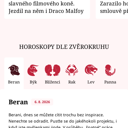
slavného filmového koně.
Zarazilo ho
Jezdil na něm i Draco Malfoy
smlouvě př
zemřít
HOROSKOPY DLE ZVĚROKRUHU
Beran
Býk
Blíženci
Rak
Lev
Panna
V
Beran
6. 8. 2026
Berani, dnes se můžete cítit trochu bez inspirace.
Nenechte se odradit. Pusťte se do jakéhokoli projektu, i
když jste myšlenkami jinde. V průběhu „špatné“ práce,