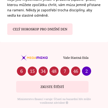
kterou můžete zpočátku chrlit, vám múza jemně přistane
na rameni. Někdy je zapotřebí trocha disciplíny, aby
vedla ke slastné odměně.
CELÝ HOROSKOP PRO DNEŠNÍ DEN
Vaše šťastná čísla
6
15
34
48
7
46
2
ZKUSTE ŠTĚSTÍ
Ministerstvo financí varuje: Účastí na hazardní hře může
vzniknout závislost ⑱