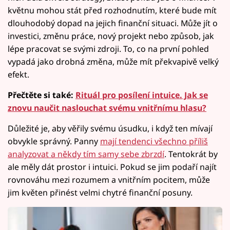
květnu mohou stát před rozhodnutím, které bude mít
dlouhodobý dopad na jejich finanční situaci. Může jít o
investici, změnu práce, nový projekt nebo způsob, jak
lépe pracovat se svými zdroji. To, co na první pohled
vypadá jako drobná změna, může mít překvapivě velký
efekt.
Přečtěte si také:
Rituál pro posílení intuice. Jak se
znovu naučit naslouchat svému vnitřnímu hlasu?
Důležité je, aby věřily svému úsudku, i když ten mívají
obvykle správný. Panny
mají tendenci všechno příliš
analyzovat a někdy tím samy sebe zbrzdí
. Tentokrát by
ale měly dát prostor i intuici. Pokud se jim podaří najít
rovnováhu mezi rozumem a vnitřním pocitem, může
jim květen přinést velmi chytré finanční posuny.