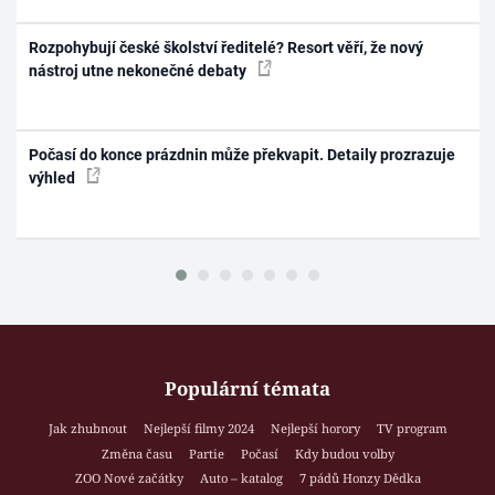
Rozpohybují české školství ředitelé? Resort věří, že nový
nástroj utne nekonečné debaty
Počasí do konce prázdnin může překvapit. Detaily prozrazuje
výhled
Populární témata
Jak zhubnout
Nejlepší filmy 2024
Nejlepší horory
TV program
Změna času
Partie
Počasí
Kdy budou volby
ZOO Nové začátky
Auto – katalog
7 pádů Honzy Dědka