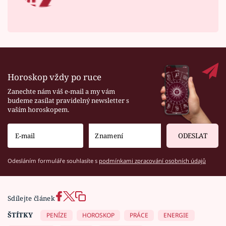
Horoskop vždy po ruce
Zanechte nám váš e-mail a my vám
budeme zasílat pravidelný newsletter s
vaším horoskopem.
ODESLAT
Odesláním formuláře souhlasíte s
podmínkami zpracování osobních údajů
Sdílejte článek
ŠTÍTKY
PENÍZE
HOROSKOP
PRÁCE
ENERGIE