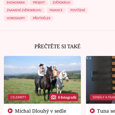
EKONOMIKA
PROJEKT
ZVĚROKRUH
ZNAMENÍ ZVĚROKRUHU
FINANCE
POVÝŠENÍ
HOROSKOPY
PŘIVÝDĚLEK
PŘEČTĚTE SI TAKÉ
CELEBRITY
SERIÁLY A FIL
8 fotografií
Michal Dlouhý v sedle
Tuna se chtěl vrátit domů.