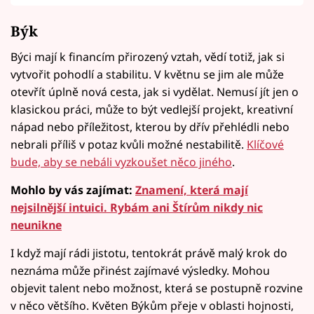
Býk
Býci mají k financím přirozený vztah, vědí totiž, jak si
vytvořit pohodlí a stabilitu. V květnu se jim ale může
otevřít úplně nová cesta, jak si vydělat. Nemusí jít jen o
klasickou práci, může to být vedlejší projekt, kreativní
nápad nebo příležitost, kterou by dřív přehlédli nebo
nebrali příliš v potaz kvůli možné nestabilitě.
Klíčové
bude, aby se nebáli vyzkoušet něco jiného
.
Mohlo by vás zajímat:
Znamení, která mají
nejsilnější intuici. Rybám ani Štírům nikdy nic
neunikne
I když mají rádi jistotu, tentokrát právě malý krok do
neznáma může přinést zajímavé výsledky. Mohou
objevit talent nebo možnost, která se postupně rozvine
v něco většího. Květen Býkům přeje v oblasti hojnosti,