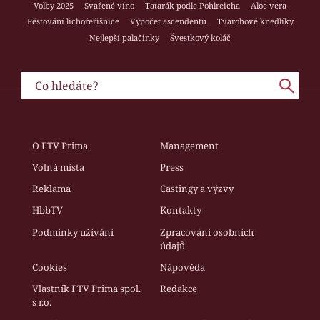
Volby 2025
Svařené víno
Tatarák podle Pohlreicha
Aloe vera
Pěstování lichořeřišnice
Výpočet ascendentu
Tvarohové knedlíky
Nejlepší palačinky
Švestkový koláč
O FTV Prima
Management
Volná místa
Press
Reklama
Castingy a výzvy
HbbTV
Kontakty
Podmínky užívání
Zpracování osobních
údajů
Cookies
Nápověda
Vlastník FTV Prima spol.
Redakce
s r.o.