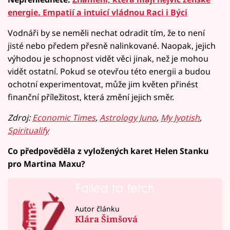
energie. Empatií a intuicí vládnou Raci i Býci
Vodnáři by se neměli nechat odradit tím, že to není
jisté nebo předem přesně nalinkované. Naopak, jejich
výhodou je schopnost vidět věci jinak, než je mohou
vidět ostatní. Pokud se otevřou této energii a budou
ochotní experimentovat, může jim květen přinést
finanční příležitost, která změní jejich směr.
Zdroj:
Economic Times
,
Astrology Juno
,
My Jyotish
,
Spiritualify
Co předpověděla z vyložených karet Helen Stanku
pro Martina Maxu?
Failed to fetch
Autor článku
Klára Šimšová