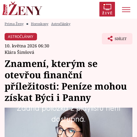
ŽIVĚ
Prima Ženy
■
Horoskopy
Astročlánky
Trendy:
Polabí
Inspekce
Prostřeno!
AYTO?
ASTROČLÁNKY
SDÍLET
Módní alarm
Zrádci
Proměny
10. května 2026 06:30
Klára Šimšová
Znamení, kterým se
otevřou finanční
Témata
příležitosti: Peníze mohou
Celebrity
získat Býci i Panny
Žádná položka z playlistu není
Vztahy
Květen není jen měsícem lásky a rozkvětu
dostupná.
Seriály
přírody, je to také období, kdy se začínají
hýbat věci v oblasti materiálního světa.