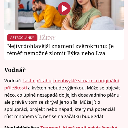
ASTROČLÁNKY
Nejtvrdohlavější znamení zvěrokruhu: Je
téměř nemožné zlomit Býka nebo Lva
Vodnář
Vodnáři
často přitahují neobvyklé situace a originální
příležitosti
a květen nebude výjimkou. Může se objevit
něco, co úplně nezapadá do jejich dosavadního plánu,
ale právě v tom se skrývá jeho síla. Může jít o
spolupráci, projekt nebo nápad, který má potenciál
růst mnohem víc, než se na začátku bude zdát.
Nepřehlédněte:
Znamení, která mají nejvíc ženské