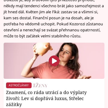
někdy mají tendenci všechno brát jako samozřejmost a
jít hned dál. Květen jim ale říká: zastav se a všimni si,
kam ses dostal. Finanční posun je na dosah, ale je
potřeba ho vědomě uchopit. Pokud Kozorozi zůstanou
otevření a nenechají se svázat přehnanou opatrností,
může to být začátek velmi stabilního růstu.
ASTROČLÁNKY
Znamení, co ráda utrácí a do výplaty
živoří: Lev si dopřává luxus, Střelec
zážitky