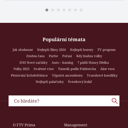
Populární témata
Jak zhubnout
Nejlepší filmy 2024
Nejlepší horory
TV program
Změna času
Partie
Počasí
Kdy budou volby
ZOO Nové začátky
Auto – katalog
7 pádů Honzy Dědka
Volby 2025
Svařené víno
Tatarák podle Pohlreicha
Aloe vera
Pěstování lichořeřišnice
Výpočet ascendentu
Tvarohové knedlíky
Nejlepší palačinky
Švestkový koláč
O FTV Prima
Management