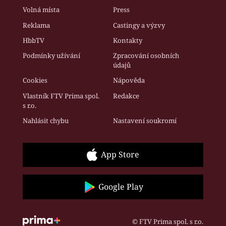
Volná místa
Press
Reklama
Castingy a výzvy
HbbTV
Kontakty
Podmínky užívání
Zpracování osobních
údajů
Cookies
Nápověda
Vlastník FTV Prima spol.
Redakce
s r.o.
Nahlásit chybu
Nastavení soukromí
App Store
Google Play
© FTV Prima spol. s r.o.