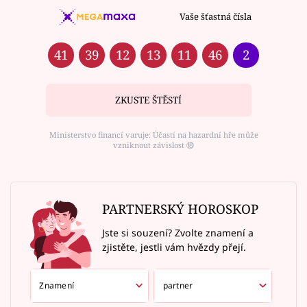
Vaše šťastná čísla
41
39
12
13
11
46
2
ZKUSTE ŠTĚSTÍ
Ministerstvo financí varuje: Účastí na hazardní hře může
vzniknout závislost ⑱
PARTNERSKÝ HOROSKOP
Jste si souzení? Zvolte znamení a
zjistěte, jestli vám hvězdy přejí.