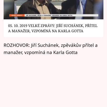
Horoskopy
Sledujte prima+
Filmový festival Karlovy Vary
05. 10. 2019 VELKÉ ZPRÁVY: JIŘÍ SUCHÁNEK, PŘÍTEL
A MANAŽER, VZPOMÍNÁ NA KARLA GOTTA
Pořady
ROZHOVOR: Jiří Suchánek, zpěvákův přítel a
Mámy sobě
manažer, vzpomíná na Karla Gotta
Přihlášení
Sledujte nás