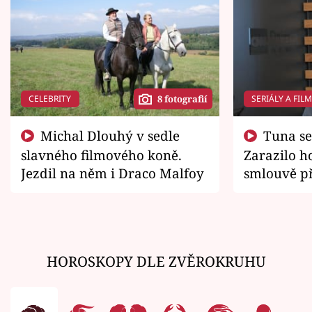
CELEBRITY
SERIÁLY A FIL
8 fotografií
Michal Dlouhý v sedle
Tuna se chtěl vrátit domů.
slavného filmového koně.
Zarazilo ho
Jezdil na něm i Draco Malfoy
smlouvě př
zemřít
HOROSKOPY DLE ZVĚROKRUHU