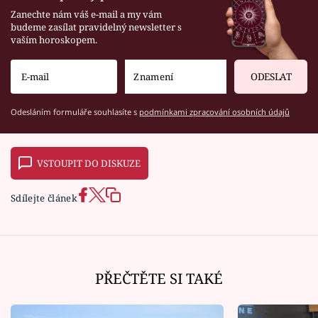
Zanechte nám váš e-mail a my vám
budeme zasílat pravidelný newsletter s
vaším horoskopem.
ODESLAT
Odesláním formuláře souhlasíte s
podmínkami zpracování osobních údajů
VSTOUPIT DO DISKUZE
Sdílejte článek
PŘEČTĚTE SI TAKÉ