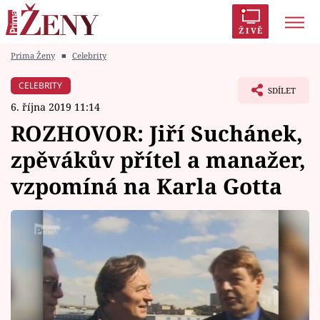
ŽIVĚ
Prima Ženy
■
Celebrity
Trendy:
Polabí
Inspekce
Prostřeno!
AYTO?
CELEBRITY
SDÍLET
Módní alarm
Zrádci
Proměny
6. října 2019 11:14
ROZHOVOR: Jiří Suchánek,
zpěvákův přítel a manažer,
vzpomíná na Karla Gotta
Témata
Celebrity
Vztahy
Seriály