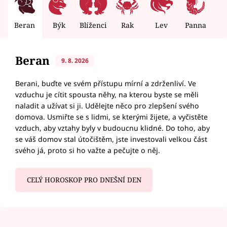
Beran
Býk
Blíženci
Rak
Lev
Panna
V
Beran
9. 8. 2026
Berani, buďte ve svém přístupu mírní a zdrženliví. Ve
vzduchu je cítit spousta něhy, na kterou byste se měli
naladit a užívat si ji. Udělejte něco pro zlepšení svého
domova. Usmiřte se s lidmi, se kterými žijete, a vyčistěte
vzduch, aby vztahy byly v budoucnu klidné. Do toho, aby
se váš domov stal útočištěm, jste investovali velkou část
svého já, proto si ho važte a pečujte o něj.
CELÝ HOROSKOP PRO DNEŠNÍ DEN