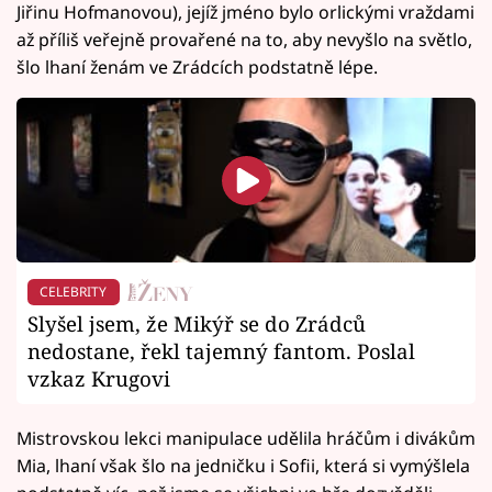
Jiřinu Hofmanovou), jejíž jméno bylo orlickými vraždami
až příliš veřejně provařené na to, aby nevyšlo na světlo,
šlo lhaní ženám ve Zrádcích podstatně lépe.
CELEBRITY
Slyšel jsem, že Mikýř se do Zrádců
nedostane, řekl tajemný fantom. Poslal
vzkaz Krugovi
Mistrovskou lekci manipulace udělila hráčům i divákům
Mia, lhaní však šlo na jedničku i Sofii, která si vymýšlela