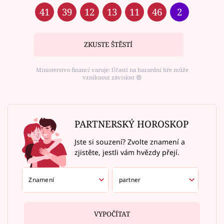
41
39
12
13
11
46
2
ZKUSTE ŠTĚSTÍ
Ministerstvo financí varuje: Účastí na hazardní hře může
vzniknout závislost ⑱
PARTNERSKÝ HOROSKOP
Jste si souzení? Zvolte znamení a
zjistěte, jestli vám hvězdy přejí.
VYPOČÍTAT