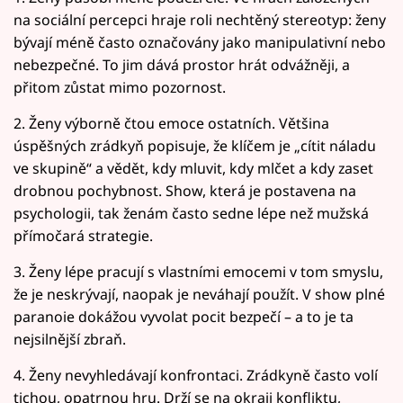
na sociální percepci hraje roli nechtěný stereotyp: ženy
bývají méně často označovány jako manipulativní nebo
nebezpečné. To jim dává prostor hrát odvážněji, a
přitom zůstat mimo pozornost.
2. Ženy výborně čtou emoce ostatních. Většina
úspěšných zrádkyň popisuje, že klíčem je „cítit náladu
ve skupině“ a vědět, kdy mluvit, kdy mlčet a kdy zaset
drobnou pochybnost. Show, která je postavena na
psychologii, tak ženám často sedne lépe než mužská
přímočará strategie.
3. Ženy lépe pracují s vlastními emocemi v tom smyslu,
že je neskrývají, naopak je neváhají použít. V show plné
paranoie dokážou vyvolat pocit bezpečí – a to je ta
nejsilnější zbraň.
4. Ženy nevyhledávají konfrontaci. Zrádkyně často volí
tichou, opatrnou hru. Drží se na okraji konfliktu,