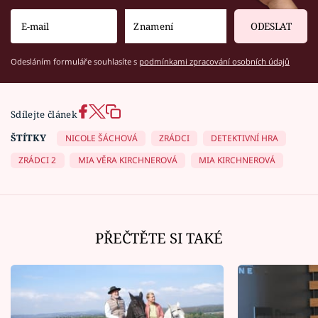
ODESLAT
Odesláním formuláře souhlasíte s
podmínkami zpracování osobních údajů
Sdílejte článek
ŠTÍTKY
NICOLE ŠÁCHOVÁ
ZRÁDCI
DETEKTIVNÍ HRA
ZRÁDCI 2
MIA VĚRA KIRCHNEROVÁ
MIA KIRCHNEROVÁ
PŘEČTĚTE SI TAKÉ