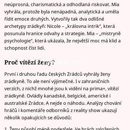
neúprosná, charismatická a odhodlaná riskovat. Mia
vyhrála, protože byla nenápadná, analytická a uměla
řídit emoce druhých. Vytvořily tak dva odlišné
archetypy zrádkyň: Nicole – „královna intrik“, která
posunula hranice odvahy a strategie. Mia – „mistryně
psychologie“, která ukázala, že největší moc má klid a
schopnost číst lidi.
Failed to fetch
Proč vítězí ženy?
První i druhou řadu českých Zrádců vyhrály ženy
zrádkyně. To ale není výjimečné. I v zahraničních
verzích, z nichž mnohé jsou k vidění na prima+, vítězí
zrádkyně. Ovládly kanadské, belgické, americké i
australské Zrádce. A nejde o náhodu. Analýzy chování
hráčů i komentáře odborníků z reality show ukazují
několik opakujících se důvodů:
1. Ženy působí méně podezřele. Ve hrách založených