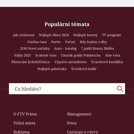
Populární témata
Jak zhubnout
Nejlepší filmy 2024
Nejlepší horory
TV program
Změna času
Partie
Počasí
Kdy budou volby
ZOO Nové začátky
Auto – katalog
7 pádů Honzy Dědka
Volby 2025
Svařené víno
Tatarák podle Pohlreicha
Aloe vera
Pěstování lichořeřišnice
Výpočet ascendentu
Tvarohové knedlíky
Nejlepší palačinky
Švestkový koláč
O FTV Prima
Management
Volná místa
Press
Reklama
Castingy a výzvy