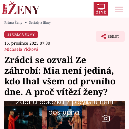
ŽIVĚ
Prima Ženy
■
Seriály a filmy
Trendy:
Polabí
Inspekce
Prostřeno!
AYTO?
SERIÁLY A FILMY
SDÍLET
Módní alarm
Zrádci
Proměny
15. prosince 2025 07:30
Michaela Vlčková
Zrádci se ozvali Ze
záhrobí: Mia není jediná,
Témata
kdo lhal všem od prvního
Celebrity
dne. A proč vítězí ženy?
Žádná položka z playlistu není
Vztahy
dostupná.
Seriály