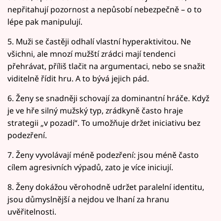
nepřitahují pozornost a nepůsobí nebezpečně – o to
lépe pak manipulují.
5. Muži se častěji odhalí vlastní hyperaktivitou. Ne
všichni, ale mnozí mužští zrádci mají tendenci
přehrávat, příliš tlačit na argumentaci, nebo se snažit
viditelně řídit hru. A to bývá jejich pád.
6. Ženy se snadněji schovají za dominantní hráče. Když
je ve hře silný mužský typ, zrádkyně často hraje
strategii „v pozadí“. To umožňuje držet iniciativu bez
podezření.
7. Ženy vyvolávají méně podezření: jsou méně často
cílem agresivních výpadů, zato je více iniciují.
8. Ženy dokážou věrohodně udržet paralelní identitu,
jsou důmyslnější a nejdou ve lhaní za hranu
uvěřitelnosti.