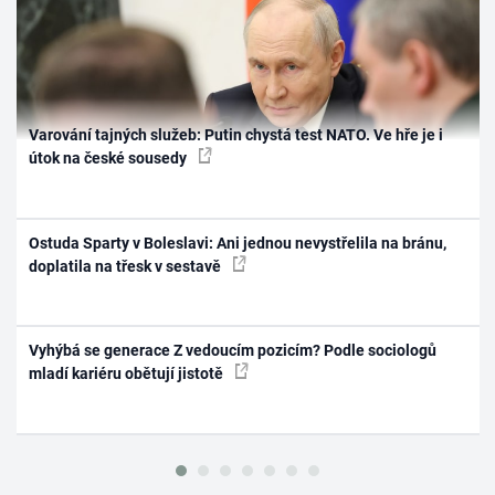
Varování tajných služeb: Putin chystá test NATO. Ve hře je i
útok na české sousedy
Ostuda Sparty v Boleslavi: Ani jednou nevystřelila na bránu,
doplatila na třesk v sestavě
Vyhýbá se generace Z vedoucím pozicím? Podle sociologů
mladí kariéru obětují jistotě