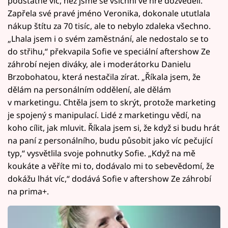
podstatně víc, než jsme se všichni ve hře dozvěděli.
Zapřela své pravé jméno Veronika, dokonale ututlala
nákup štítu za 70 tisíc, ale to nebylo zdaleka všechno.
„Lhala jsem i o svém zaměstnání, ale nedostalo se to
do střihu,“ překvapila Sofie ve speciální aftershow Ze
záhrobí nejen diváky, ale i moderátorku Danielu
Brzobohatou, která nestačila zírat. „Říkala jsem, že
dělám na personálním oddělení, ale dělám
v marketingu. Chtěla jsem to skrýt, protože marketing
je spojený s manipulací. Lidé z marketingu vědí, na
koho cílit, jak mluvit. Říkala jsem si, že když si budu hrát
na paní z personálního, budu působit jako víc pečující
typ,“ vysvětlila svoje pohnutky Sofie. „Když na mě
koukáte a věříte mi to, dodávalo mi to sebevědomí, že
dokážu lhát víc,“ dodává Sofie v aftershow Ze záhrobí
na prima+.