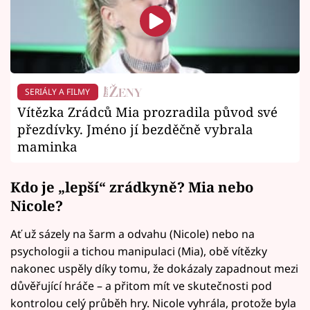
SERIÁLY A FILMY
Vítězka Zrádců Mia prozradila původ své
přezdívky. Jméno jí bezděčně vybrala
maminka
Kdo je „lepší“ zrádkyně? Mia nebo
Nicole?
Ať už sázely na šarm a odvahu (Nicole) nebo na
psychologii a tichou manipulaci (Mia), obě vítězky
nakonec uspěly díky tomu, že dokázaly zapadnout mezi
důvěřující hráče – a přitom mít ve skutečnosti pod
kontrolou celý průběh hry. Nicole vyhrála, protože byla