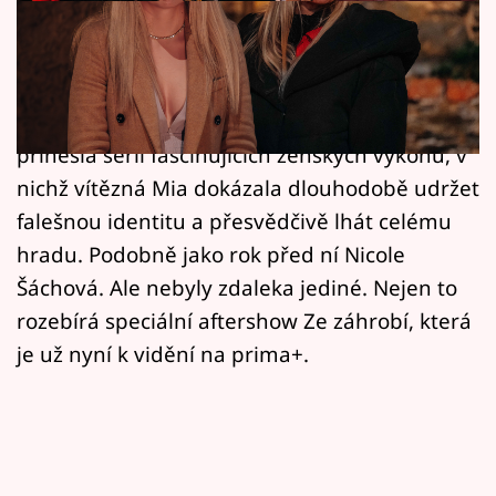
Horoskopy
Ženy české verze Zrádců ukazují, že klam a
Sledujte prima+
manipulace nejsou otázkou svalů, ale
Filmový festival Karlovy Vary
psychologického mistrovství. Druhá řada
přinesla sérii fascinujících ženských výkonů, v
Pořady
nichž vítězná Mia dokázala dlouhodobě udržet
falešnou identitu a přesvědčivě lhát celému
Mámy sobě
hradu. Podobně jako rok před ní Nicole
Šáchová. Ale nebyly zdaleka jediné. Nejen to
Přihlášení
rozebírá speciální aftershow Ze záhrobí, která
je už nyní k vidění na prima+.
Sledujte nás