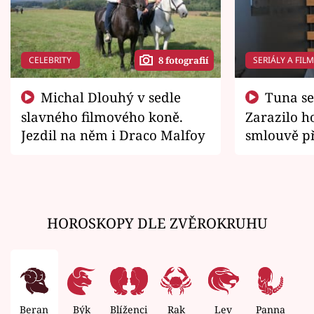
CELEBRITY
SERIÁLY A FIL
8 fotografií
Michal Dlouhý v sedle
Tuna se chtěl vrátit domů.
slavného filmového koně.
Zarazilo ho
Jezdil na něm i Draco Malfoy
smlouvě př
zemřít
HOROSKOPY DLE ZVĚROKRUHU
Beran
Býk
Blíženci
Rak
Lev
Panna
V