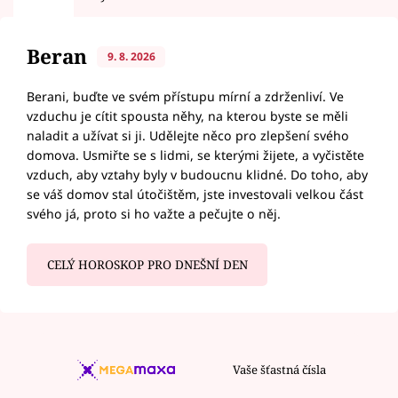
Beran
9. 8. 2026
Berani, buďte ve svém přístupu mírní a zdrženliví. Ve
vzduchu je cítit spousta něhy, na kterou byste se měli
naladit a užívat si ji. Udělejte něco pro zlepšení svého
domova. Usmiřte se s lidmi, se kterými žijete, a vyčistěte
vzduch, aby vztahy byly v budoucnu klidné. Do toho, aby
se váš domov stal útočištěm, jste investovali velkou část
svého já, proto si ho važte a pečujte o něj.
CELÝ HOROSKOP PRO DNEŠNÍ DEN
Vaše šťastná čísla