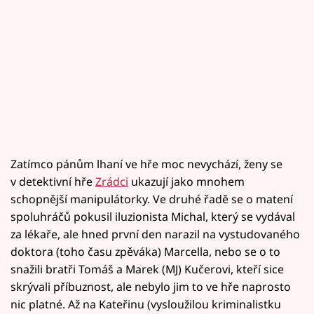
Zatímco pánům lhaní ve hře moc nevychází, ženy se
v detektivní hře
Zrádci
ukazují jako mnohem
schopnější manipulátorky. Ve druhé řadě se o matení
spoluhráčů pokusil iluzionista Michal, který se vydával
za lékaře, ale hned první den narazil na vystudovaného
doktora (toho času zpěváka) Marcella, nebo se o to
snažili bratři Tomáš a Marek (MJ) Kučerovi, kteří sice
skrývali příbuznost, ale nebylo jim to ve hře naprosto
nic platné. Až na Kateřinu (vysloužilou kriminalistku