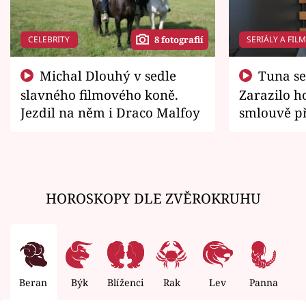
CELEBRITY
SERIÁLY A FIL
8 fotografií
Michal Dlouhý v sedle
Tuna se chtěl vrátit domů.
slavného filmového koně.
Zarazilo ho
Jezdil na něm i Draco Malfoy
smlouvě př
zemřít
HOROSKOPY DLE ZVĚROKRUHU
Beran
Býk
Blíženci
Rak
Lev
Panna
V