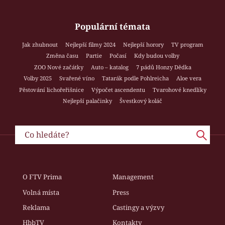
Populární témata
Jak zhubnout
Nejlepší filmy 2024
Nejlepší horory
TV program
Změna času
Partie
Počasí
Kdy budou volby
ZOO Nové začátky
Auto – katalog
7 pádů Honzy Dědka
Volby 2025
Svařené víno
Tatarák podle Pohlreicha
Aloe vera
Pěstování lichořeřišnice
Výpočet ascendentu
Tvarohové knedlíky
Nejlepší palačinky
Švestkový koláč
O FTV Prima
Management
Volná místa
Press
Reklama
Castingy a výzvy
HbbTV
Kontakty