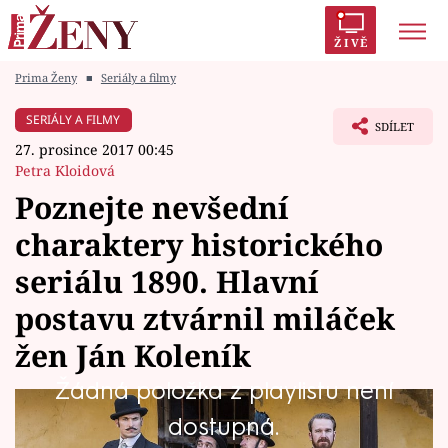
ŽIVĚ
Prima Ženy
■
Seriály a filmy
Trendy:
Polabí
Inspekce
Prostřeno!
AYTO?
SERIÁLY A FILMY
SDÍLET
Módní alarm
Zrádci
Proměny
27. prosince 2017 00:45
Petra Kloidová
Poznejte nevšední
charaktery historického
Témata
seriálu 1890. Hlavní
Celebrity
postavu ztvárnil miláček
žen Ján Koleník
Vztahy
Žádná položka z playlistu není
Seriály
Nový slovenský seriál 1890, jenž představuje
dostupná.