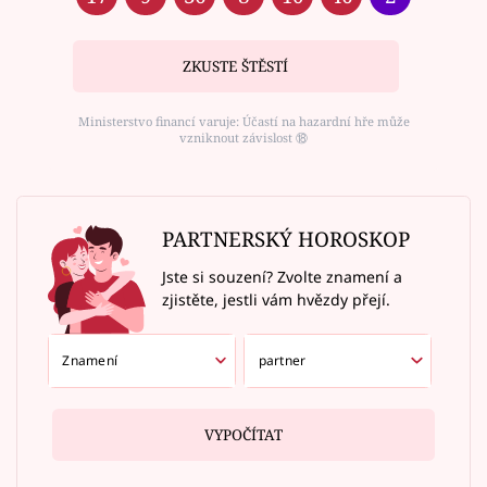
ZKUSTE ŠTĚSTÍ
Ministerstvo financí varuje: Účastí na hazardní hře může
vzniknout závislost ⑱
PARTNERSKÝ HOROSKOP
Jste si souzení? Zvolte znamení a
zjistěte, jestli vám hvězdy přejí.
VYPOČÍTAT