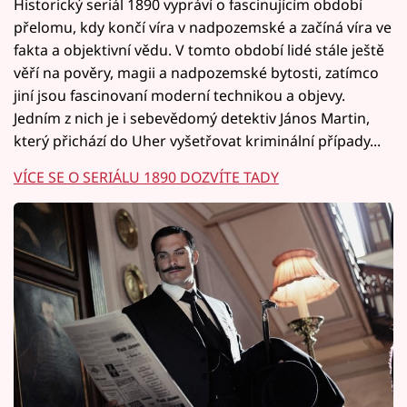
Historický seriál 1890 vypráví o fascinujícím období
přelomu, kdy končí víra v nadpozemské a začíná víra ve
fakta a objektivní vědu. V tomto období lidé stále ještě
věří na pověry, magii a nadpozemské bytosti, zatímco
jiní jsou fascinovaní moderní technikou a objevy.
Jedním z nich je i sebevědomý detektiv János Martin,
který přichází do Uher vyšetřovat kriminální případy...
VÍCE SE O SERIÁLU 1890 DOZVÍTE TADY