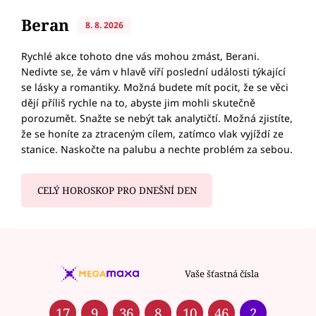
Beran
8. 8. 2026
Rychlé akce tohoto dne vás mohou zmást, Berani.
Nedivte se, že vám v hlavě víří poslední události týkající
se lásky a romantiky. Možná budete mít pocit, že se věci
dějí příliš rychle na to, abyste jim mohli skutečně
porozumět. Snažte se nebýt tak analytičtí. Možná zjistíte,
že se honíte za ztraceným cílem, zatímco vlak vyjíždí ze
stanice. Naskočte na palubu a nechte problém za sebou.
CELÝ HOROSKOP PRO DNEŠNÍ DEN
Vaše šťastná čísla
17
9
36
8
10
46
2