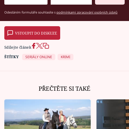
Odesláním formuláře souhlasíte s
podmínkami zpracování osobních údajů
VSTOUPIT DO DISKUZE
Sdílejte článek
ŠTÍTKY
SERIÁLY ONLINE
KRIMI
PŘEČTĚTE SI TAKÉ