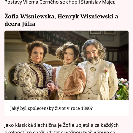
Postavy Viléma Černého se chopil Stanislav Majer.
Žofia Wisniewska, Henryk Wisniewski a
dcera Júlia
Jaký byl společenský život v roce 1890?
Jako klasická šlechtična je Žofia upjatá a za každých
okolností se snaží udržet si vážnou tvář. Věnuje se