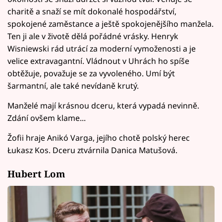
charitě a snaží se mít dokonalé hospodářství,
spokojené zaměstance a ještě spokojenějšího manžela.
Ten ji ale v životě dělá pořádné vrásky. Henryk
Wisniewski rád utrácí za moderní vymoženosti a je
velice extravagantní. Vládnout v Uhrách ho spíše
obtěžuje, považuje se za vyvoleného. Umí být
šarmantní, ale také nevídaně krutý.
Manželé mají krásnou dceru, která vypadá nevinně.
Zdání ovšem klame...
Žofii hraje Anikó Varga, jejího chotě polský herec
Łukasz Kos. Dceru ztvárnila Danica Matušová.
Hubert Lom