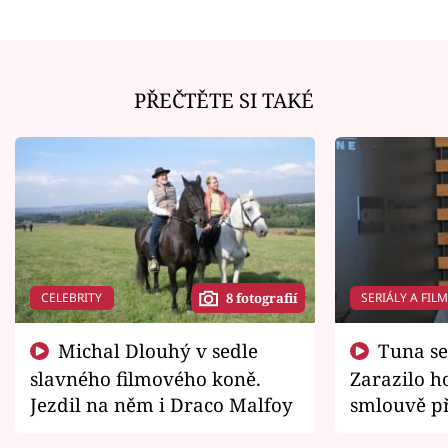
PŘEČTĚTE SI TAKÉ
CELEBRITY
SERIÁLY A FIL
8 fotografií
Michal Dlouhý v sedle
Tuna se chtěl vrátit domů.
slavného filmového koně.
Zarazilo ho
Jezdil na něm i Draco Malfoy
smlouvě př
zemřít