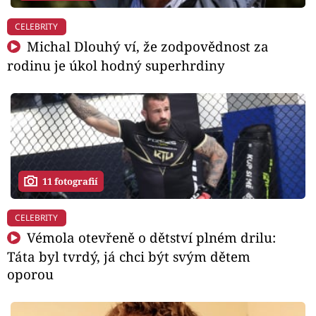
CELEBRITY
Michal Dlouhý ví, že zodpovědnost za
rodinu je úkol hodný superhrdiny
11 fotografií
CELEBRITY
Vémola otevřeně o dětství plném drilu:
Táta byl tvrdý, já chci být svým dětem
oporou