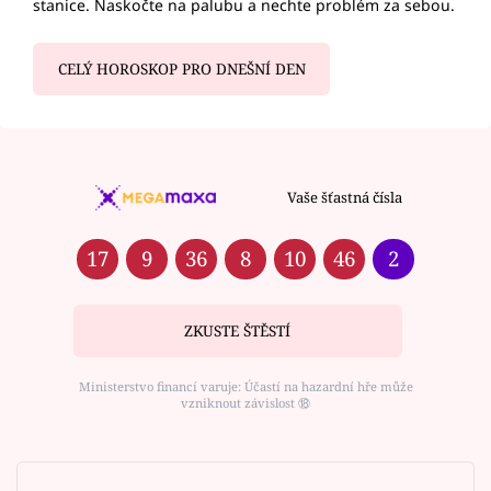
stanice. Naskočte na palubu a nechte problém za sebou.
CELÝ HOROSKOP PRO DNEŠNÍ DEN
Vaše šťastná čísla
17
9
36
8
10
46
2
ZKUSTE ŠTĚSTÍ
Ministerstvo financí varuje: Účastí na hazardní hře může
vzniknout závislost ⑱