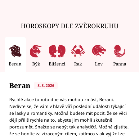
HOROSKOPY DLE ZVĚROKRUHU
Beran
Býk
Blíženci
Rak
Lev
Panna
V
Beran
8. 8. 2026
Rychlé akce tohoto dne vás mohou zmást, Berani.
Nedivte se, že vám v hlavě víří poslední události týkající
se lásky a romantiky. Možná budete mít pocit, že se věci
dějí příliš rychle na to, abyste jim mohli skutečně
porozumět. Snažte se nebýt tak analytičtí. Možná zjistíte,
že se honíte za ztraceným cílem, zatímco vlak vyjíždí ze