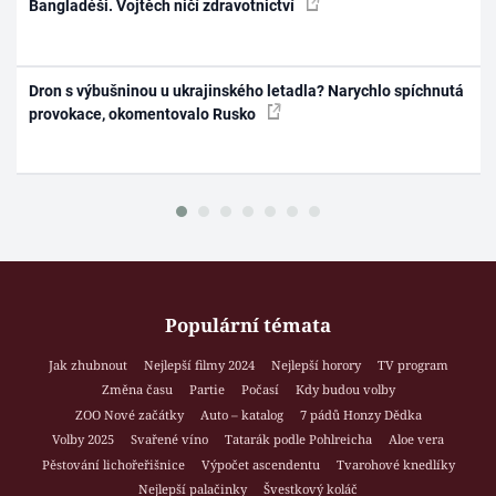
Bangladéši. Vojtěch ničí zdravotnictví
Dron s výbušninou u ukrajinského letadla? Narychlo spíchnutá
provokace, okomentovalo Rusko
Populární témata
Jak zhubnout
Nejlepší filmy 2024
Nejlepší horory
TV program
Změna času
Partie
Počasí
Kdy budou volby
ZOO Nové začátky
Auto – katalog
7 pádů Honzy Dědka
Volby 2025
Svařené víno
Tatarák podle Pohlreicha
Aloe vera
Pěstování lichořeřišnice
Výpočet ascendentu
Tvarohové knedlíky
Nejlepší palačinky
Švestkový koláč