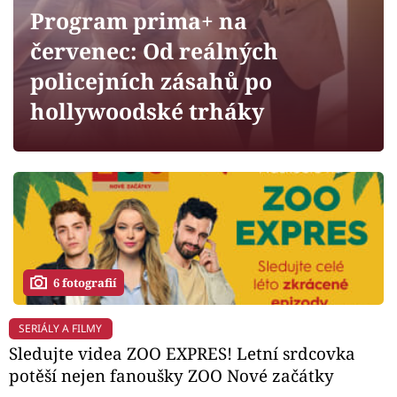
Horoskopy
Program prima+ na
Sledujte prima+
červenec: Od reálných
policejních zásahů po
Filmový festival Karlovy Vary
hollywoodské trháky
Pořady
Mámy sobě
Přihlášení
6 fotografií
Sledujte nás
SERIÁLY A FILMY
Sledujte videa ZOO EXPRES! Letní srdcovka
potěší nejen fanoušky ZOO Nové začátky