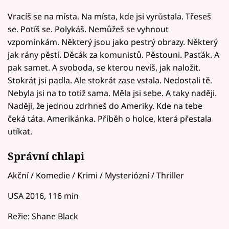
Vracíš se na místa. Na místa, kde jsi vyrůstala. Třeseš
se. Potíš se. Polykáš. Nemůžeš se vyhnout
vzpomínkám. Některý jsou jako pestrý obrazy. Některý
jak rány pěstí. Děcák za komunistů. Pěstouni. Pasťák. A
pak samet. A svoboda, se kterou nevíš, jak naložit.
Stokrát jsi padla. Ale stokrát zase vstala. Nedostali tě.
Nebyla jsi na to totiž sama. Měla jsi sebe. A taky naději.
Naději, že jednou zdrhneš do Ameriky. Kde na tebe
čeká táta. Amerikánka. Příběh o holce, která přestala
utíkat.
Správní chlapi
Akční / Komedie / Krimi / Mysteriózní / Thriller
USA 2016, 116 min
Režie: Shane Black