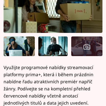
Horoskopy
Sledujte prima+
Filmový festival Karlovy Vary
Pořady
Mámy sobě
Přihlášení
Využijte programové nabídky streamovací
platformy prima+, která i během prázdnin
Sledujte nás
nabídne řadu atraktivních premiér napříč
žánry. Podívejte se na kompletní přehled
červencové nabídky včetně anotací
jednotlivých titulů a data jejich uvedení.