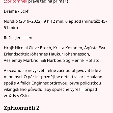
(
Zpřítomnělí
právě teď na prima+)
Drama / Sci-fi
Norsko (2019–2022), 9 h 12 min, 6 epizod (minutáž: 45–
51 min)
Režie: Jens Lien
Hrají: Nicolai Cleve Broch, Krista Kosonen, Ágústa Eva
Erlendsdóttir, Jóhannes Haukur Jóhannesson,
Veslemøy Mørkrid, Eili Harboe, Stig Henrik Hof atd.
V oceánu se nevysvětlitelně začnou objevovat lidé z
minulosti. O pár let později se detektiv Lars Haaland
spojí s Alfhildr Enginnsdottirovou, první policistkou
vikingského původu, aby společně vyřešili případ
vraždy v Oslu.
Zpřítomnělí 2