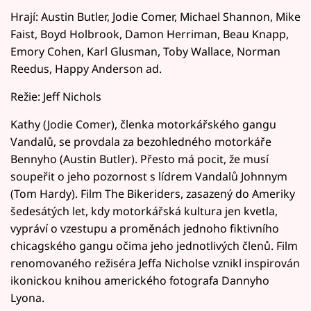
Hrají: Austin Butler, Jodie Comer, Michael Shannon, Mike
Faist, Boyd Holbrook, Damon Herriman, Beau Knapp,
Emory Cohen, Karl Glusman, Toby Wallace, Norman
Reedus, Happy Anderson ad.
Režie: Jeff Nichols
Kathy (Jodie Comer), členka motorkářského gangu
Vandalů, se provdala za bezohledného motorkáře
Bennyho (Austin Butler). Přesto má pocit, že musí
soupeřit o jeho pozornost s lídrem Vandalů Johnnym
(Tom Hardy). Film The Bikeriders, zasazený do Ameriky
šedesátých let, kdy motorkářská kultura jen kvetla,
vypráví o vzestupu a proměnách jednoho fiktivního
chicagského gangu očima jeho jednotlivých členů. Film
renomovaného režiséra Jeffa Nicholse vznikl inspirován
ikonickou knihou amerického fotografa Dannyho
Lyona.