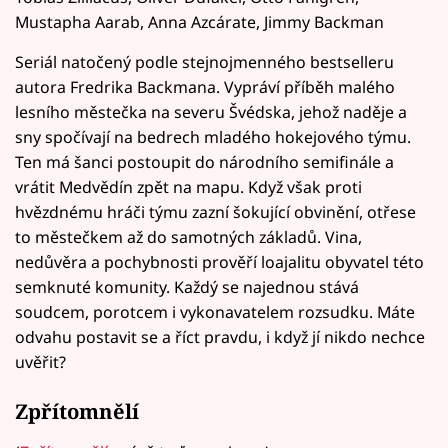
Mustapha Aarab, Anna Azcárate, Jimmy Backman
Seriál natočený podle stejnojmenného bestselleru
autora Fredrika Backmana. Vypráví příběh malého
lesního městečka na severu Švédska, jehož naděje a
sny spočívají na bedrech mladého hokejového týmu.
Ten má šanci postoupit do národního semifinále a
vrátit Medvědín zpět na mapu. Když však proti
hvězdnému hráči týmu zazní šokující obvinění, otřese
to městečkem až do samotných základů. Vina,
nedůvěra a pochybnosti prověří loajalitu obyvatel této
semknuté komunity. Každý se najednou stává
soudcem, porotcem i vykonavatelem rozsudku. Máte
odvahu postavit se a říct pravdu, i když jí nikdo nechce
uvěřit?
Zpřítomnělí