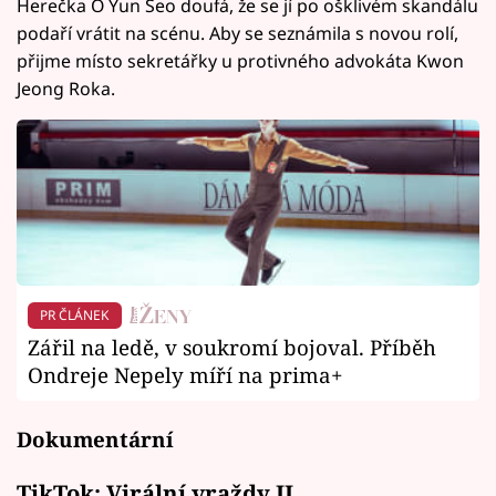
Herečka O Yun Seo doufá, že se jí po ošklivém skandálu
podaří vrátit na scénu. Aby se seznámila s novou rolí,
přijme místo sekretářky u protivného advokáta Kwon
Jeong Roka.
PR ČLÁNEK
Zářil na ledě, v soukromí bojoval. Příběh
Ondreje Nepely míří na prima+
Dokumentární
TikTok: Virální vraždy II