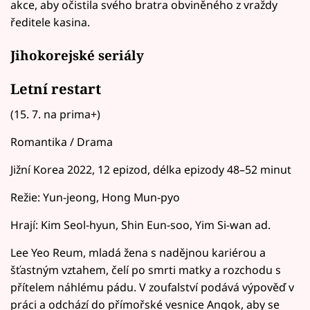
akce, aby očistila svého bratra obviněného z vraždy
ředitele kasina.
Jihokorejské seriály
Letní restart
(15. 7. na prima+)
Romantika / Drama
Jižní Korea 2022, 12 epizod, délka epizody 48–52 minut
Režie: Yun-jeong, Hong Mun-pyo
Hrají: Kim Seol-hyun, Shin Eun-soo, Yim Si-wan ad.
Lee Yeo Reum, mladá žena s nadějnou kariérou a
šťastným vztahem, čelí po smrti matky a rozchodu s
přítelem náhlému pádu. V zoufalství podává výpověď v
práci a odchází do přímořské vesnice Angok, aby se