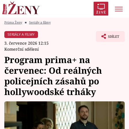
ŽIVĚ
Prima Ženy
■
Seriály a filmy
Trendy:
Polabí
Inspekce
Prostřeno!
AYTO?
SERIÁLY A FILMY
SDÍLET
Módní alarm
Zrádci
Proměny
3. července 2026 12:15
Komerční sdělení
Program prima+ na
červenec: Od reálných
Témata
policejních zásahů po
Celebrity
hollywoodské trháky
Vztahy
Seriály