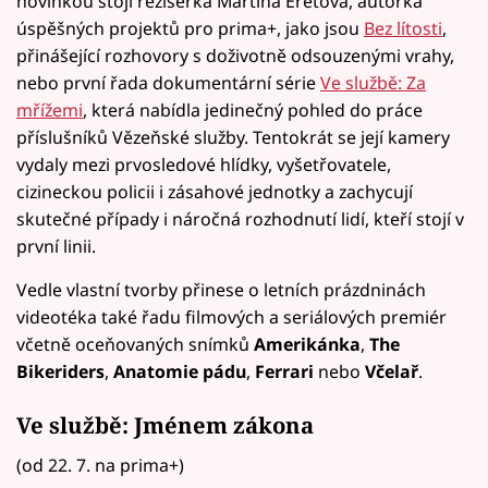
novinkou stojí režisérka Martina Eretová, autorka
úspěšných projektů pro prima+, jako jsou
Bez lítosti
,
přinášející rozhovory s doživotně odsouzenými vrahy,
nebo první řada dokumentární série
Ve službě: Za
mřížemi
, která nabídla jedinečný pohled do práce
příslušníků Vězeňské služby. Tentokrát se její kamery
vydaly mezi prvosledové hlídky, vyšetřovatele,
cizineckou policii i zásahové jednotky a zachycují
skutečné případy i náročná rozhodnutí lidí, kteří stojí v
první linii.
Vedle vlastní tvorby přinese o letních prázdninách
videotéka také řadu filmových a seriálových premiér
včetně oceňovaných snímků
Amerikánka
,
The
Bikeriders
,
Anatomie pádu
,
Ferrari
nebo
Včelař
.
Ve službě: Jménem zákona
(od 22. 7. na prima+)