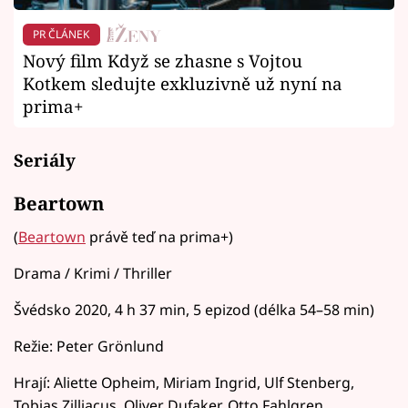
PR ČLÁNEK
Nový film Když se zhasne s Vojtou
Kotkem sledujte exkluzivně už nyní na
prima+
Seriály
Beartown
(
Beartown
právě teď na prima+)
Drama / Krimi / Thriller
Švédsko 2020, 4 h 37 min, 5 epizod (délka 54–58 min)
Režie: Peter Grönlund
Hrají: Aliette Opheim, Miriam Ingrid, Ulf Stenberg,
Tobias Zilliacus, Oliver Dufaker, Otto Fahlgren,