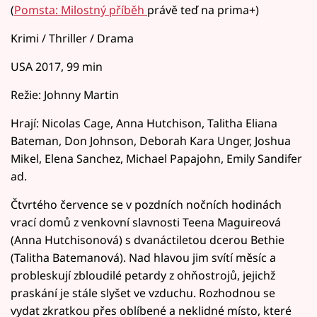
(
Pomsta: Milostný příběh
právě teď na prima+)
Krimi / Thriller / Drama
USA 2017, 99 min
Režie: Johnny Martin
Hrají: Nicolas Cage, Anna Hutchison, Talitha Eliana
Bateman, Don Johnson, Deborah Kara Unger, Joshua
Mikel, Elena Sanchez, Michael Papajohn, Emily Sandifer
ad.
Čtvrtého července se v pozdních nočních hodinách
vrací domů z venkovní slavnosti Teena Maguireová
(Anna Hutchisonová) s dvanáctiletou dcerou Bethie
(Talitha Batemanová). Nad hlavou jim svítí měsíc a
probleskují zbloudilé petardy z ohňostrojů, jejichž
praskání je stále slyšet ve vzduchu. Rozhodnou se
vydat zkratkou přes oblíbené a neklidné místo, které