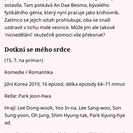
zotavila. Tam potkává An Dae Beoma, bývalého
fyzikálního génia, který nyní pracuje jako knihovník.
Zatímco se jejich vztah prohlubuje, oba se snaží
uzdravit v tichu malé vesnice. Může jim ale takové
'nicnedělání' skutečně pomoci vše překonat?
Dotkni se mého srdce
(15. 7. na prima+)
Komedie / Romantika
Jižní Korea 2019, 16 epizod, délka epizody 64–71 minut
Režie: Park Joon-hwa
Hrají: Lee Dong-wook, Yoo In-na, Lee Sang-woo, Son
Sung-yoon, Oh Jung, Shim Hyung-tak, Park Kyung-hye
ad.