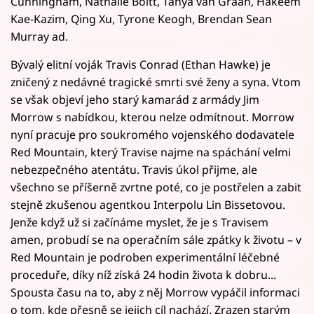
Cunningham, Nathalie Boltt, Tanya van Graan, Hakeem
Kae-Kazim, Qing Xu, Tyrone Keogh, Brendan Sean
Murray ad.
Bývalý elitní voják Travis Conrad (Ethan Hawke) je
zničený z nedávné tragické smrti své ženy a syna. Vtom
se však objeví jeho starý kamarád z armády Jim
Morrow s nabídkou, kterou nelze odmítnout. Morrow
nyní pracuje pro soukromého vojenského dodavatele
Red Mountain, který Travise najme na spáchání velmi
nebezpečného atentátu. Travis úkol přijme, ale
všechno se příšerně zvrtne poté, co je postřelen a zabit
stejně zkušenou agentkou Interpolu Lin Bissetovou.
Jenže když už si začínáme myslet, že je s Travisem
amen, probudí se na operačním sále zpátky k životu – v
Red Mountain je podroben experimentální léčebné
proceduře, díky níž získá 24 hodin života k dobru...
Spousta času na to, aby z něj Morrow vypáčil informaci
o tom, kde přesně se jejich cíl nachází. Zrazen starým