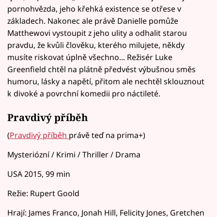
pornohvězda, jeho křehká existence se otřese v
základech. Nakonec ale právě Danielle pomůže
Matthewovi vystoupit z jeho ulity a odhalit starou
pravdu, že kvůli člověku, kterého milujete, někdy
musíte riskovat úplně všechno... Režisér Luke
Greenfield chtěl na plátně předvést výbušnou směs
humoru, lásky a napětí, přitom ale nechtěl sklouznout
k divoké a povrchní komedii pro náctileté.
Pravdivý příběh
(
Pravdivý příběh
právě teď na prima+)
Mysteriózní / Krimi / Thriller / Drama
USA 2015, 99 min
Režie: Rupert Goold
Hrají: James Franco, Jonah Hill, Felicity Jones, Gretchen