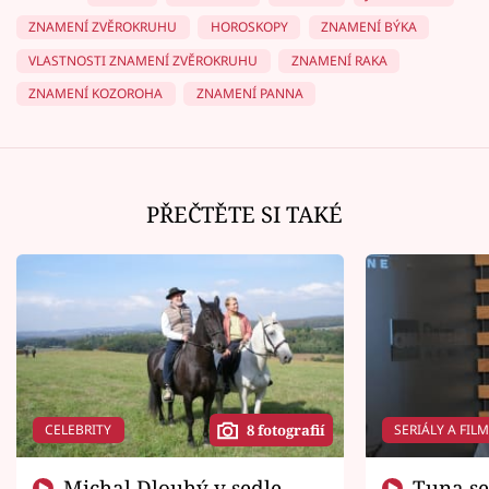
ZNAMENÍ ZVĚROKRUHU
HOROSKOPY
ZNAMENÍ BÝKA
VLASTNOSTI ZNAMENÍ ZVĚROKRUHU
ZNAMENÍ RAKA
ZNAMENÍ KOZOROHA
ZNAMENÍ PANNA
PŘEČTĚTE SI TAKÉ
CELEBRITY
SERIÁLY A FIL
8 fotografií
Michal Dlouhý v sedle
Tuna se chtěl vrátit domů.