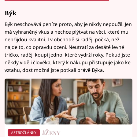
Býk
Býk neschovává peníze proto, aby je nikdy nepoužil. Jen
má vyhraněný vkus a nechce plýtvat na věci, které mu
nepřijdou kvalitní. I v obchodě si raději počká, než
najde to, co opravdu ocení. Neutratí za desáté levné
tričko, raději koupí jedno, které vydrží roky. Pokud jste
někdy viděli člověka, který k nákupu přistupuje jako ke
vztahu, dost možná jste potkali právě Býka.
ASTROČLÁNKY