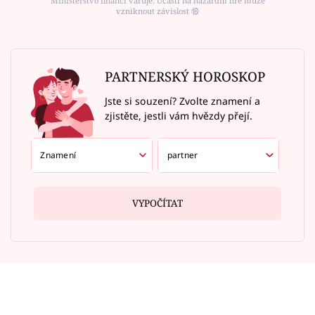
Ministerstvo financí varuje: Účastí na hazardní hře může
vzniknout závislost ⑱
PARTNERSKÝ HOROSKOP
Jste si souzení? Zvolte znamení a
zjistěte, jestli vám hvězdy přejí.
VYPOČÍTAT