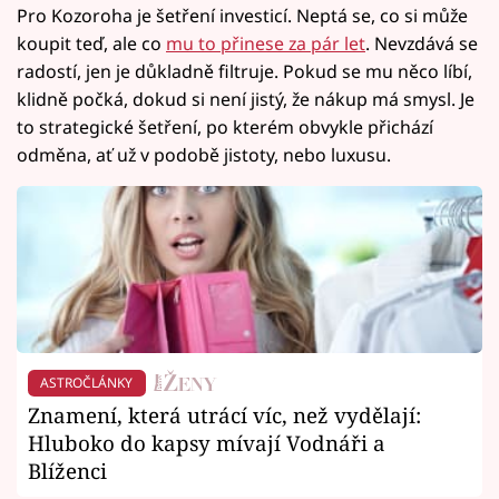
Pro Kozoroha je šetření investicí. Neptá se, co si může
koupit teď, ale co
mu to přinese za pár let
. Nevzdává se
radostí, jen je důkladně filtruje. Pokud se mu něco líbí,
klidně počká, dokud si není jistý, že nákup má smysl. Je
to strategické šetření, po kterém obvykle přichází
odměna, ať už v podobě jistoty, nebo luxusu.
ASTROČLÁNKY
Znamení, která utrácí víc, než vydělají:
Hluboko do kapsy mívají Vodnáři a
Blíženci