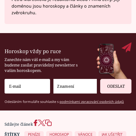
doménou jsou horoskopy a články o znameních
zvěrokruhu.
Horoskop vždy po ruce
Zanechte nám váš e-mail a my vám
budeme zasílat pravidelný newsletter s
vaším horoskopem.
ODESLAT
Odesláním formuláře souhlasíte s
podmínkami zpracování osobních údajů
Sdílejte článek
ŠTÍTKY
PENÍZE
HOROSKOP
VÁNOCE
JAK UŠETŘIT