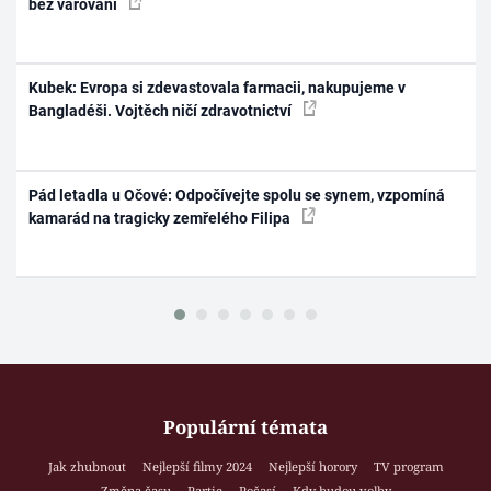
bez varování
Kubek: Evropa si zdevastovala farmacii, nakupujeme v
Bangladéši. Vojtěch ničí zdravotnictví
Pád letadla u Očové: Odpočívejte spolu se synem, vzpomíná
kamarád na tragicky zemřelého Filipa
Populární témata
Jak zhubnout
Nejlepší filmy 2024
Nejlepší horory
TV program
Změna času
Partie
Počasí
Kdy budou volby