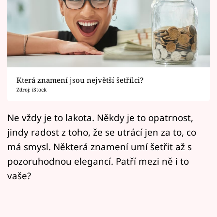
Horoskopy
Sledujte prima+
Filmový festival Karlovy Vary
Pořady
Která znamení jsou největší šetřílci?
Zdroj: iStock
Mámy sobě
Ne vždy je to lakota. Někdy je to opatrnost,
Přihlášení
jindy radost z toho, že se utrácí jen za to, co
má smysl. Některá znamení umí šetřit až s
pozoruhodnou elegancí. Patří mezi ně i to
Sledujte nás
vaše?