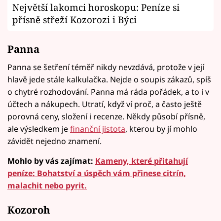
Největší lakomci horoskopu: Peníze si
přísně střeží Kozorozi i Býci
Panna
Panna se šetření téměř nikdy nevzdává, protože v její
hlavě jede stále kalkulačka. Nejde o soupis zákazů, spíš
o chytré rozhodování. Panna má ráda pořádek, a to i v
účtech a nákupech. Utratí, když ví proč, a často ještě
porovná ceny, složení i recenze. Někdy působí přísně,
ale výsledkem je
finanční jistota
, kterou by jí mohlo
závidět nejedno znamení.
Mohlo by vás zajímat:
Kameny, které přitahují
peníze: Bohatství a úspěch vám přinese citrín,
malachit nebo pyrit.
Kozoroh