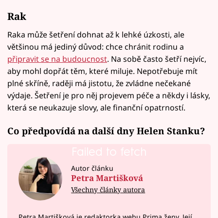
Rak
Raka může šetření dohnat až k lehké úzkosti, ale
většinou má jediný důvod: chce chránit rodinu a
připravit se na budoucnost
. Na sobě často šetří nejvíc,
aby mohl dopřát těm, které miluje. Nepotřebuje mít
plné skříně, raději má jistotu, že zvládne nečekané
výdaje. Šetření je pro něj projevem péče a někdy i lásky,
která se neukazuje slovy, ale finanční opatrností.
Co předpovídá na další dny Helen Stanku?
Failed to fetch
Autor článku
Petra Martišková
Všechny články autora
Petra Martišková je redaktorka webu Prima ženy. Její