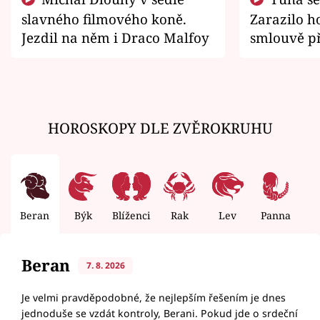
slavného filmového koně.
Zarazilo ho
Jezdil na něm i Draco Malfoy
smlouvě př
zemřít
HOROSKOPY DLE ZVĚROKRUHU
Beran
Býk
Blíženci
Rak
Lev
Panna
V
Beran
7. 8. 2026
Je velmi pravděpodobné, že nejlepším řešením je dnes
jednoduše se vzdát kontroly, Berani. Pokud jde o srdeční