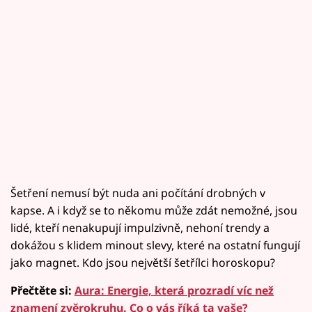
Šetření nemusí být nuda ani počítání drobných v
kapse. A i když se to někomu může zdát nemožné, jsou
lidé, kteří nenakupují impulzivně, nehoní trendy a
dokážou s klidem minout slevy, které na ostatní fungují
jako magnet. Kdo jsou největší šetřílci horoskopu?
Přečtěte si:
Aura: Energie, která prozradí víc než
znamení zvěrokruhu. Co o vás říká ta vaše?