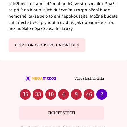
záležitosti, ostatní lidé mohou být ve víru zmatku. Snažit
se přijít na kloub jejich duševnímu rozpoložení bude
nemožné, takže se o to ani nepokoušejte. Možná budete
chtít nechat věci plynout a uvidíte, jak dopadnete zítra,
než uděláte nějaké zásadní kroky.
CELÝ HOROSKOP PRO DNEŠNÍ DEN
Vaše šťastná čísla
36
33
10
4
9
46
2
ZKUSTE ŠTĚSTÍ