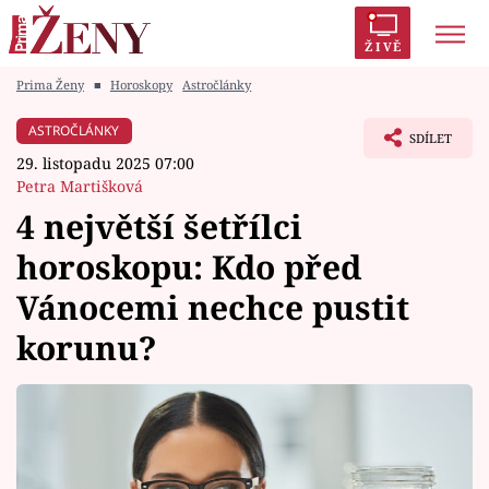
ŽIVĚ
Prima Ženy
■
Horoskopy
Astročlánky
Trendy:
Polabí
Inspekce
Prostřeno!
AYTO?
ASTROČLÁNKY
SDÍLET
Módní alarm
Zrádci
Proměny
29. listopadu 2025 07:00
Petra Martišková
4 největší šetřílci
horoskopu: Kdo před
Témata
Vánocemi nechce pustit
Celebrity
korunu?
Vztahy
Seriály