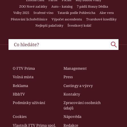
ZOO Nové začátky
Auto – katalog
7 pádů Honzy Dědka
Volby 2025
Svařené víno
Tatarák podle Pohlreicha
Aloe vera
Pěstování lichořeřišnice
Výpočet ascendentu
Tvarohové knedlíky
Nejlepší palačinky
Švestkový koláč
O FTV Prima
Management
Volná místa
Press
Reklama
Castingy a výzvy
HbbTV
Kontakty
Podmínky užívání
Zpracování osobních
údajů
Cookies
Nápověda
Vlastník FTV Prima spol.
Redakce