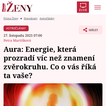
ŽIVĚ
Prima Ženy
■
Horoskopy
Astročlánky
Trendy:
Polabí
Inspekce
Prostřeno!
AYTO?
ASTROČLÁNKY
SDÍLET
Módní alarm
Zrádci
Proměny
27. listopadu 2025 07:00
Petra Martišková
Aura: Energie, která
prozradí víc než znamení
Témata
zvěrokruhu. Co o vás říká
Celebrity
ta vaše?
Vztahy
Seriály