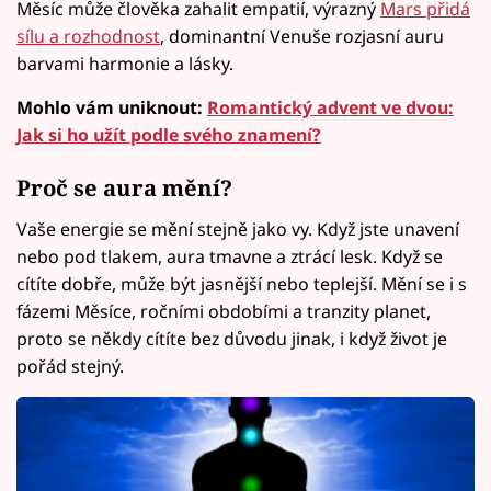
Měsíc může člověka zahalit empatií, výrazný
Mars přidá
sílu a rozhodnost
, dominantní Venuše rozjasní auru
barvami harmonie a lásky.
Mohlo vám uniknout:
Romantický advent ve dvou:
Jak si ho užít podle svého znamení?
Proč se aura mění?
Vaše energie se mění stejně jako vy. Když jste unavení
nebo pod tlakem, aura tmavne a ztrácí lesk. Když se
cítíte dobře, může být jasnější nebo teplejší. Mění se i s
fázemi Měsíce, ročními obdobími a tranzity planet,
proto se někdy cítíte bez důvodu jinak, i když život je
pořád stejný.