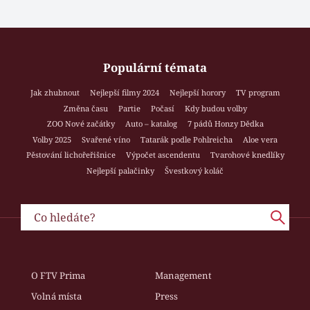
Populární témata
Jak zhubnout
Nejlepší filmy 2024
Nejlepší horory
TV program
Změna času
Partie
Počasí
Kdy budou volby
ZOO Nové začátky
Auto – katalog
7 pádů Honzy Dědka
Volby 2025
Svařené víno
Tatarák podle Pohlreicha
Aloe vera
Pěstování lichořeřišnice
Výpočet ascendentu
Tvarohové knedlíky
Nejlepší palačinky
Švestkový koláč
O FTV Prima
Management
Volná místa
Press