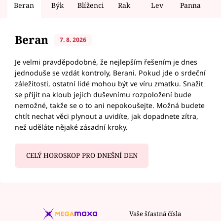
Beran
Býk
Blíženci
Rak
Lev
Panna
V
Beran
7. 8. 2026
Je velmi pravděpodobné, že nejlepším řešením je dnes
jednoduše se vzdát kontroly, Berani. Pokud jde o srdeční
záležitosti, ostatní lidé mohou být ve víru zmatku. Snažit
se přijít na kloub jejich duševnímu rozpoložení bude
nemožné, takže se o to ani nepokoušejte. Možná budete
chtít nechat věci plynout a uvidíte, jak dopadnete zítra,
než uděláte nějaké zásadní kroky.
CELÝ HOROSKOP PRO DNEŠNÍ DEN
Vaše šťastná čísla