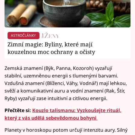
ASTROČLÁNKY
Zimní magie: Byliny, které mají
kouzelnou moc ochrany a očisty
Zemská znamení (Býk, Panna, Kozoroh) vyzařují
stabilní, uzemněnou energii s tlumenými barvami.
Vzdušná znamení (Blíženci, Váhy, Vodnář) mají lehkou,
svěží a komunikativní auru a vodní znamení (Rak, Štír,
Ryby) vyzařují zase intuitivní a citlivou energii.
Přečtěte si:
Kouzlo talismanu: Vyzkoušejte rituál,
který z vás udělá sebevědomou bohyni
Planety v horoskopu potom určují intenzitu aury. Silný