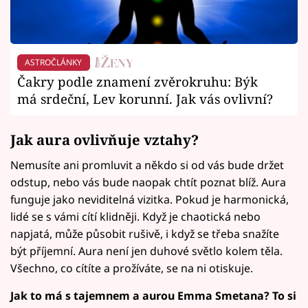
ASTROČLÁNKY
Čakry podle znamení zvěrokruhu: Býk
má srdeční, Lev korunní. Jak vás ovlivní?
Jak aura ovlivňuje vztahy?
Nemusíte ani promluvit a někdo si od vás bude držet
odstup, nebo vás bude naopak chtít poznat blíž. Aura
funguje jako neviditelná vizitka. Pokud je harmonická,
lidé se s vámi cítí klidněji. Když je chaotická nebo
napjatá, může působit rušivě, i když se třeba snažíte
být příjemní. Aura není jen duhové světlo kolem těla.
Všechno, co cítíte a prožíváte, se na ni otiskuje.
Jak to má s tajemnem a aurou Emma Smetana? To si