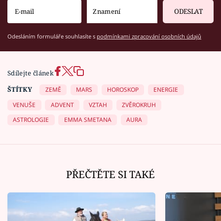
ODESLAT
Odesláním formuláře souhlasíte s
podmínkami zpracování osobních údajů
Sdílejte článek
ŠTÍTKY
ZEMĚ
MARS
HOROSKOP
ENERGIE
VENUŠE
ADVENT
VZTAH
ZVĚROKRUH
ASTROLOGIE
EMMA SMETANA
AURA
PŘEČTĚTE SI TAKÉ