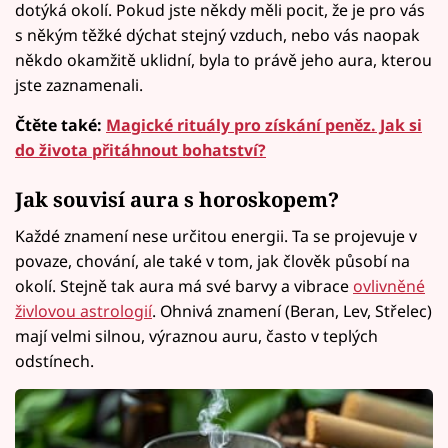
dotýká okolí. Pokud jste někdy měli pocit, že je pro vás
s někým těžké dýchat stejný vzduch, nebo vás naopak
někdo okamžitě uklidní, byla to právě jeho aura, kterou
jste zaznamenali.
Čtěte také:
Magické rituály pro získání peněz. Jak si
do života přitáhnout bohatství?
Jak souvisí aura s horoskopem?
Každé znamení nese určitou energii. Ta se projevuje v
povaze, chování, ale také v tom, jak člověk působí na
okolí. Stejně tak aura má své barvy a vibrace
ovlivněné
živlovou astrologií
. Ohnivá znamení (Beran, Lev, Střelec)
mají velmi silnou, výraznou auru, často v teplých
odstínech.