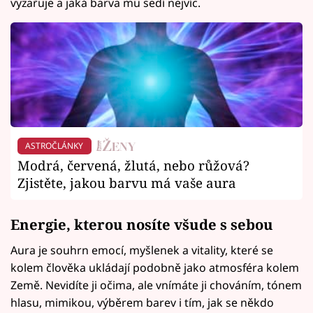
vyzařuje a jaká barva mu sedí nejvíc.
ASTROČLÁNKY
Modrá, červená, žlutá, nebo růžová?
Zjistěte, jakou barvu má vaše aura
Energie, kterou nosíte všude s sebou
Aura je souhrn emocí, myšlenek a vitality, které se
kolem člověka ukládají podobně jako atmosféra kolem
Země. Nevidíte ji očima, ale vnímáte ji chováním, tónem
hlasu, mimikou, výběrem barev i tím, jak se někdo