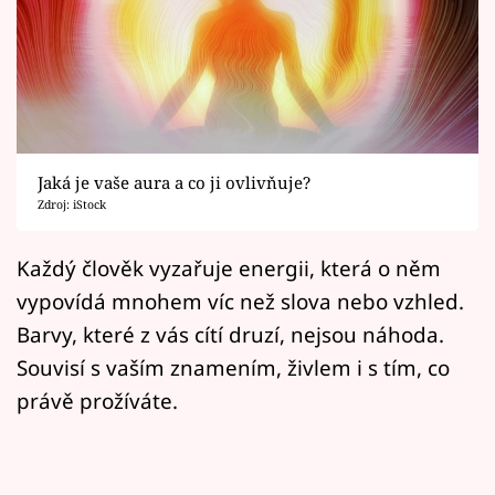
Horoskopy
Sledujte prima+
Filmový festival Karlovy Vary
Pořady
Jaká je vaše aura a co ji ovlivňuje?
Zdroj: iStock
Mámy sobě
Každý člověk vyzařuje energii, která o něm
Přihlášení
vypovídá mnohem víc než slova nebo vzhled.
Barvy, které z vás cítí druzí, nejsou náhoda.
Souvisí s vaším znamením, živlem i s tím, co
Sledujte nás
právě prožíváte.