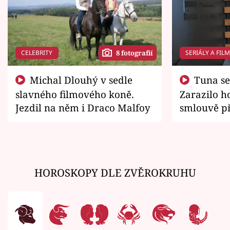
CELEBRITY
SERIÁLY A FIL
8 fotografií
Michal Dlouhý v sedle
Tuna se chtěl vrátit domů.
slavného filmového koně.
Zarazilo ho
Jezdil na něm i Draco Malfoy
smlouvě př
zemřít
HOROSKOPY DLE ZVĚROKRUHU