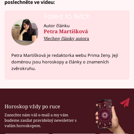
poslechněte ve videu:
Failed to fetch
Autor článku
Petra Martišková
Všechny články autora
Petra Martišková je redaktorka webu Prima ženy. Její
doménou jsou horoskopy a články o znameních
zvěrokruhu.
Horoskop vždy po ruce
Zanechte nám váš e-mail a my vám
budeme zasílat pravidelný newsletter s
vaším horoskopem.