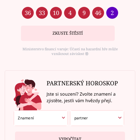
36
33
10
4
9
46
2
ZKUSTE ŠTĚSTÍ
Ministerstvo financí varuje: Účastí na hazardní hře může
vzniknout závislost ⑱
PARTNERSKÝ HOROSKOP
Jste si souzení? Zvolte znamení a
zjistěte, jestli vám hvězdy přejí.
VYPOČÍTAT