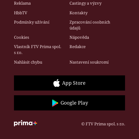
Reklama
Castingy a výzvy
HbbTV
Kontakty
Podmínky užívání
Zpracování osobních
údajů
Cookies
Nápověda
Vlastník FTV Prima spol.
Redakce
s r.o.
Nahlásit chybu
Nastavení soukromí
App Store
Google Play
© FTV Prima spol. s r.o.