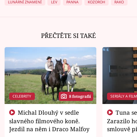
LUNÁRNÍ ZNAMENÍ
LEV
PANNA
KOZOROH
RAKO
PŘEČTĚTE SI TAKÉ
CELEBRITY
SERIÁLY A FIL
8 fotografií
Michal Dlouhý v sedle
Tuna se chtěl vrátit domů.
slavného filmového koně.
Zarazilo ho
Jezdil na něm i Draco Malfoy
smlouvě př
zemřít