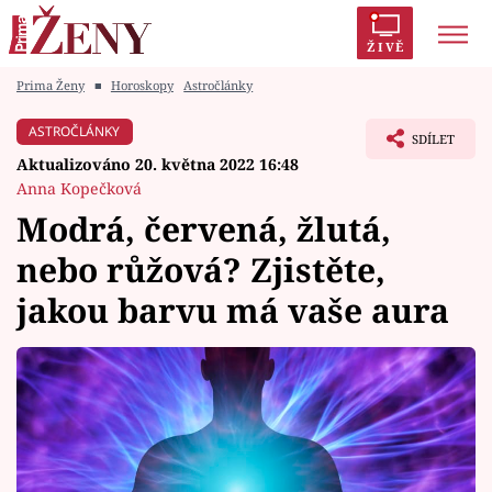
ŽIVĚ
Prima Ženy
■
Horoskopy
Astročlánky
Trendy:
Polabí
Inspekce
Prostřeno!
AYTO?
ASTROČLÁNKY
SDÍLET
Módní alarm
Zrádci
Proměny
Aktualizováno 20. května 2022 16:48
Anna Kopečková
Modrá, červená, žlutá,
nebo růžová? Zjistěte,
Témata
jakou barvu má vaše aura
Celebrity
Vztahy
Seriály