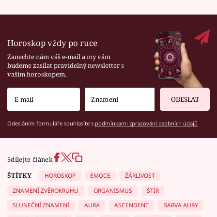
Horoskop vždy po ruce
Zanechte nám váš e-mail a my vám
budeme zasílat pravidelný newsletter s
vaším horoskopem.
ODESLAT
Odesláním formuláře souhlasíte s
podmínkami zpracování osobních údajů
Sdílejte článek
ŠTÍTKY
HOROSKOP
EMOCE
ŽÁRLIVOST
ZNAMENÍ ZVĚROKRUHU
ORGANISMUS
ŠTÍR
SLUNEČNÍ ZNAMENÍ
AURA
ASCENDENT
BARVA AURY