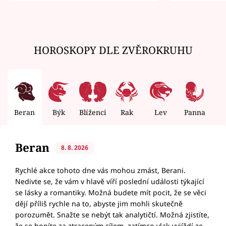
HOROSKOPY DLE ZVĚROKRUHU
Beran
Býk
Blíženci
Rak
Lev
Panna
V
Beran
8. 8. 2026
Rychlé akce tohoto dne vás mohou zmást, Berani.
Nedivte se, že vám v hlavě víří poslední události týkající
se lásky a romantiky. Možná budete mít pocit, že se věci
dějí příliš rychle na to, abyste jim mohli skutečně
porozumět. Snažte se nebýt tak analytičtí. Možná zjistíte,
že se honíte za ztraceným cílem, zatímco vlak vyjíždí ze