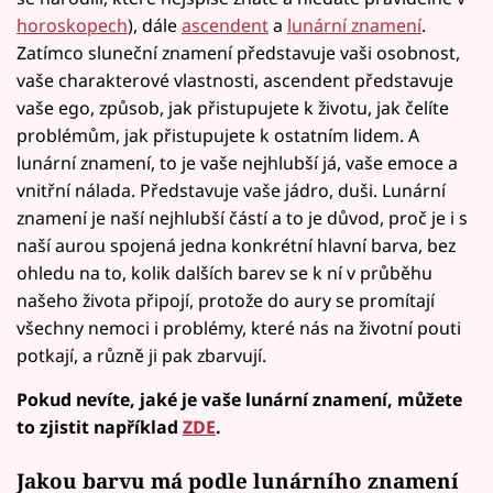
horoskopech
), dále
ascendent
a
lunární znamení
.
Zatímco sluneční znamení představuje vaši osobnost,
vaše charakterové vlastnosti, ascendent představuje
vaše ego, způsob, jak přistupujete k životu, jak čelíte
problémům, jak přistupujete k ostatním lidem. A
lunární znamení, to je vaše nejhlubší já, vaše emoce a
vnitřní nálada. Představuje vaše jádro, duši. Lunární
znamení je naší nejhlubší částí a to je důvod, proč je i s
naší aurou spojená jedna konkrétní hlavní barva, bez
ohledu na to, kolik dalších barev se k ní v průběhu
našeho života připojí, protože do aury se promítají
všechny nemoci i problémy, které nás na životní pouti
potkají, a různě ji pak zbarvují.
Pokud nevíte, jaké je vaše lunární znamení, můžete
to zjistit například
ZDE
.
Jakou barvu má podle lunárního znamení