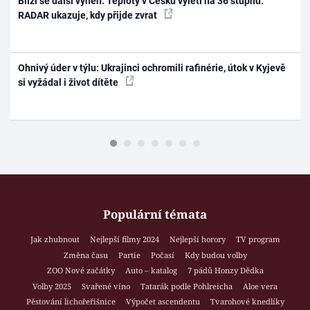
Blíží se další výheň: Teploty v Česku vyletí na 36 stupňů.
RADAR ukazuje, kdy přijde zvrat
Ohnivý úder v týlu: Ukrajinci ochromili rafinérie, útok v Kyjevě
si vyžádal i život dítěte
Populární témata
Jak zhubnout
Nejlepší filmy 2024
Nejlepší horory
TV program
Změna času
Partie
Počasí
Kdy budou volby
ZOO Nové začátky
Auto – katalog
7 pádů Honzy Dědka
Volby 2025
Svařené víno
Tatarák podle Pohlreicha
Aloe vera
Pěstování lichořeřišnice
Výpočet ascendentu
Tvarohové knedlíky