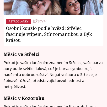
ASTROČLÁNKY
Osobní kouzlo podle hvězd: Střelec
fascinuje vtipem, Štír romantikou a Býk
krásou
Měsíc ve
Střelci
Pokud je vaším lunárním znamením Střelec, vaše barva
aury bude světle fialová, což je barva symbolizující
nadšení a dobrodružství. Negativní aura u Střelce je
špinavě růžová, představující bezohlednost a
netrpělivost.
Měsíc v
Kozorohu
Pokud je vaším lunárním znamením Kozoroh, barva