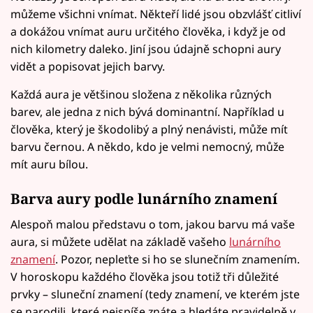
můžeme všichni vnímat. Někteří lidé jsou obzvlášť citliví
a dokážou vnímat auru určitého člověka, i když je od
nich kilometry daleko. Jiní jsou údajně schopni aury
vidět a popisovat jejich barvy.
Každá aura je většinou složena z několika různých
barev, ale jedna z nich bývá dominantní. Například u
člověka, který je škodolibý a plný nenávisti, může mít
barvu černou. A někdo, kdo je velmi nemocný, může
mít auru bílou.
Barva aury podle lunárního znamení
Alespoň malou představu o tom, jakou barvu má vaše
aura, si můžete udělat na základě vašeho
lunárního
znamení
. Pozor, nepleťte si ho se slunečním znamením.
V horoskopu každého člověka jsou totiž tři důležité
prvky – sluneční znamení (tedy znamení, ve kterém jste
se narodili, které nejspíše znáte a hledáte pravidelně v