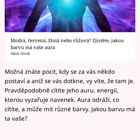
Horoskopy
Sledujte prima+
Filmový festival Karlovy Vary
Modrá, červená, žlutá nebo růžová? Zjistěte, jakou
Pořady
barvu má vaše aura
Zdroj: iStock
Mámy sobě
Možná znáte pocit, kdy se za vás někdo
postaví a aniž se vás dotkne, vy víte, že tam je.
Přihlášení
Pravděpodobně cítíte jeho auru, energii,
kterou vyzařuje navenek. Aura odráží, co
Sledujte nás
cítíte, a může mít různé barvy. Jakou barvu má
ta vaše?