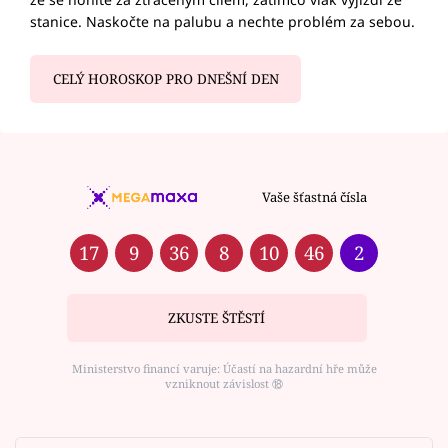
stanice. Naskočte na palubu a nechte problém za sebou.
CELÝ HOROSKOP PRO DNEŠNÍ DEN
Vaše šťastná čísla
17
9
36
8
10
46
2
ZKUSTE ŠTĚSTÍ
Ministerstvo financí varuje: Účastí na hazardní hře může
vzniknout závislost ⑱