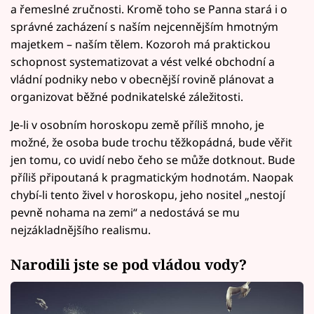
a řemeslné zručnosti. Kromě toho se Panna stará i o
správné zacházení s naším nejcennějším hmotným
majetkem – naším tělem. Kozoroh má praktickou
schopnost systematizovat a vést velké obchodní a
vládní podniky nebo v obecnější rovině plánovat a
organizovat běžné podnikatelské záležitosti.
Je-li v osobním horoskopu země příliš mnoho, je
možné, že osoba bude trochu těžkopádná, bude věřit
jen tomu, co uvidí nebo čeho se může dotknout. Bude
příliš připoutaná k pragmatickým hodnotám. Naopak
chybí-li tento živel v horoskopu, jeho nositel „nestojí
pevně nohama na zemi“ a nedostává se mu
nejzákladnějšího realismu.
Narodili jste se pod vládou vody?