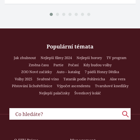
Populární témata
Jak zhubnout
Nejlepší filmy 2024
Nejlepší horory
TV program
Změna času
Partie
Počasí
Kdy budou volby
ZOO Nové začátky
Auto – katalog
7 pádů Honzy Dědka
Volby 2025
Svařené víno
Tatarák podle Pohlreicha
Aloe vera
Pěstování lichořeřišnice
Výpočet ascendentu
Tvarohové knedlíky
Nejlepší palačinky
Švestkový koláč