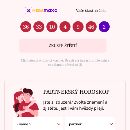
Vaše šťastná čísla
36
33
10
4
9
46
2
ZKUSTE ŠTĚSTÍ
Ministerstvo financí varuje: Účastí na hazardní hře může
vzniknout závislost ⑱
PARTNERSKÝ HOROSKOP
Jste si souzení? Zvolte znamení a
zjistěte, jestli vám hvězdy přejí.