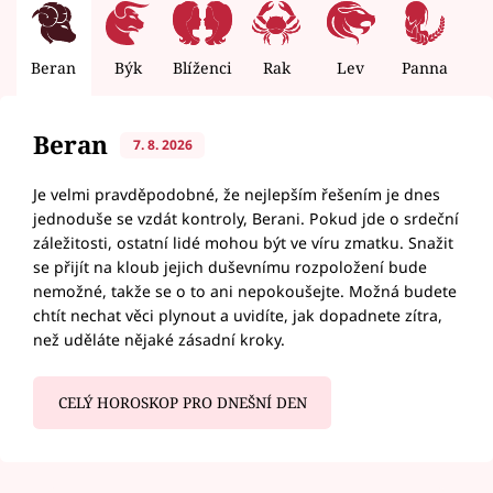
Beran
Býk
Blíženci
Rak
Lev
Panna
V
Beran
7. 8. 2026
Je velmi pravděpodobné, že nejlepším řešením je dnes
jednoduše se vzdát kontroly, Berani. Pokud jde o srdeční
záležitosti, ostatní lidé mohou být ve víru zmatku. Snažit
se přijít na kloub jejich duševnímu rozpoložení bude
nemožné, takže se o to ani nepokoušejte. Možná budete
chtít nechat věci plynout a uvidíte, jak dopadnete zítra,
než uděláte nějaké zásadní kroky.
CELÝ HOROSKOP PRO DNEŠNÍ DEN