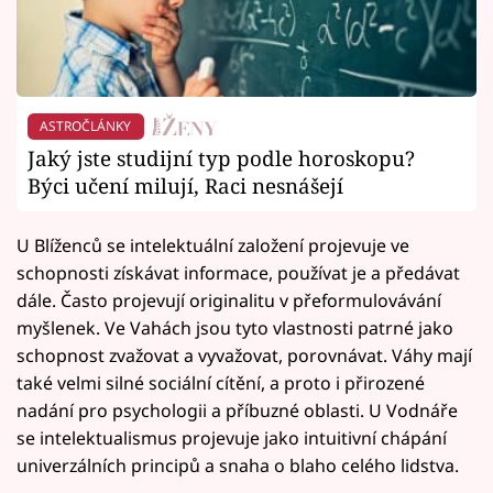
ASTROČLÁNKY
Jaký jste studijní typ podle horoskopu?
Býci učení milují, Raci nesnášejí
U Blíženců se intelektuální založení projevuje ve
schopnosti získávat informace, používat je a předávat
dále. Často projevují originalitu v přeformulovávání
myšlenek. Ve Vahách jsou tyto vlastnosti patrné jako
schopnost zvažovat a vyvažovat, porovnávat. Váhy mají
také velmi silné sociální cítění, a proto i přirozené
nadání pro psychologii a příbuzné oblasti. U Vodnáře
se intelektualismus projevuje jako intuitivní chápání
univerzálních principů a snaha o blaho celého lidstva.