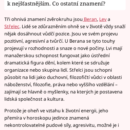
k nejšťastnějším. Co ostatní znamení?
Tři ohnivá znamení zvěrokruhu jsou
Beran
,
Lev
a
Střelec
. Lidé se zdůrazněním ohně se v životě vždy snaží
nějak dosáhnout vůdčí pozice. Jsou ve svém projevu
pozitivní, agresivní a tvůrčí. U Berana se tyto touhy
projevují v rozhodnosti a snaze o nové počiny. Lvi mají
manažerskou schopnost fungovat jako ústřední
dramatická figura dění, kolem které se sdružuje
organizace nebo skupina lidí. Střelci jsou schopni
působit na lidi jako duchovní, filozofičtí vůdci v oblasti
náboženství, filozofie, práva nebo vyššího vzdělání –
zajímají se hlavně o myšlenky, na kterých je postavena
lidská společnost a kultura.
Protože je oheň ve vztahu k životní energii, jeho
přemíra v horoskopu jedince znamená
nekontrolovatelné pudové síly, agresivitu, možné je i