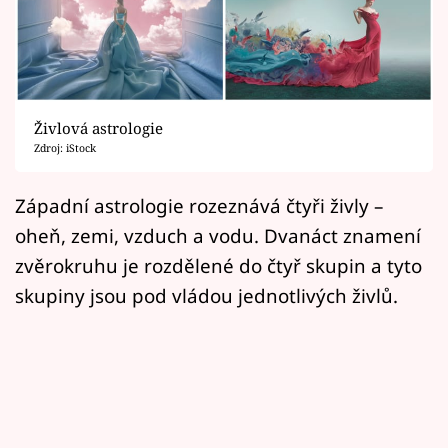
Horoskopy
Sledujte prima+
Filmový festival Karlovy Vary
Živlová astrologie
Pořady
Zdroj: iStock
Mámy sobě
Západní astrologie rozeznává čtyři živly –
oheň, zemi, vzduch a vodu. Dvanáct znamení
Přihlášení
zvěrokruhu je rozdělené do čtyř skupin a tyto
skupiny jsou pod vládou jednotlivých živlů.
Sledujte nás