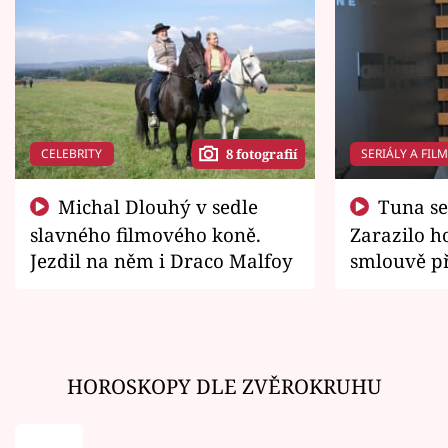
CELEBRITY
SERIÁLY A FIL
8 fotografií
Michal Dlouhý v sedle
Tuna se chtěl vrátit domů.
slavného filmového koně.
Zarazilo ho
Jezdil na něm i Draco Malfoy
smlouvě př
zemřít
HOROSKOPY DLE ZVĚROKRUHU