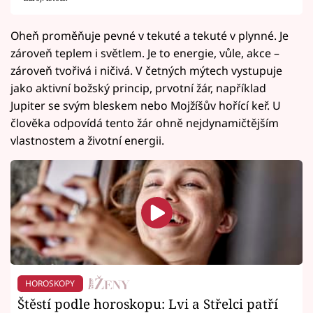
Oheň proměňuje pevné v tekuté a tekuté v plynné. Je
zároveň teplem i světlem. Je to energie, vůle, akce –
zároveň tvořivá i ničivá. V četných mýtech vystupuje
jako aktivní božský princip, prvotní žár, například
Jupiter se svým bleskem nebo Mojžíšův hořící keř. U
člověka odpovídá tento žár ohně nejdynamičtějším
vlastnostem a životní energii.
HOROSKOPY
Štěstí podle horoskopu: Lvi a Střelci patří