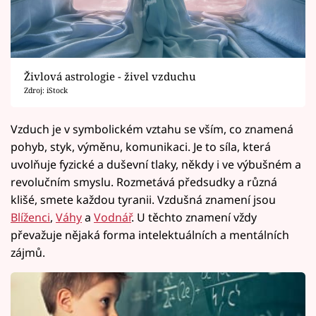
Živlová astrologie - živel vzduchu
Zdroj: iStock
Vzduch je v symbolickém vztahu se vším, co znamená
pohyb, styk, výměnu, komunikaci. Je to síla, která
uvolňuje fyzické a duševní tlaky, někdy i ve výbušném a
revolučním smyslu. Rozmetává předsudky a různá
klišé, smete každou tyranii. Vzdušná znamení jsou
Blíženci
,
Váhy
a
Vodnář
. U těchto znamení vždy
převažuje nějaká forma intelektuálních a mentálních
zájmů.