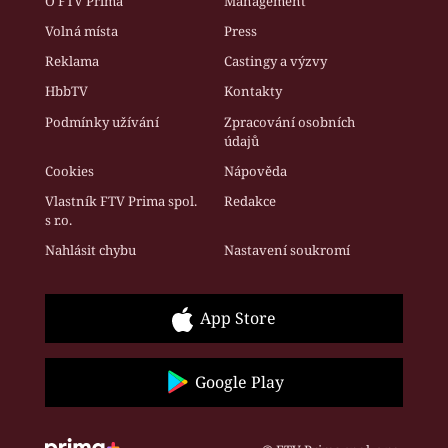
O FTV Prima
Management
Volná místa
Press
Reklama
Castingy a výzvy
HbbTV
Kontakty
Podmínky užívání
Zpracování osobních
údajů
Cookies
Nápověda
Vlastník FTV Prima spol.
Redakce
s r.o.
Nahlásit chybu
Nastavení soukromí
App Store
Google Play