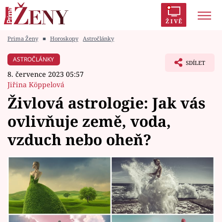
ŽIVĚ
Prima Ženy
■
Horoskopy
Astročlánky
Trendy:
Polabí
Inspekce
Prostřeno!
AYTO?
ASTROČLÁNKY
SDÍLET
Módní alarm
Zrádci
Proměny
8. července 2023 05:57
Jiřina Köppelová
Živlová astrologie: Jak vás
ovlivňuje země, voda,
Témata
vzduch nebo oheň?
Celebrity
Vztahy
Seriály