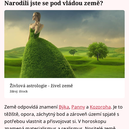
Narodili jste se pod vládou země?
Živlová astrologie - živel země
Zdroj: iStock
Země odpovídá znamení
Býka
,
Panny
a
Kozoroha
. Je to
těžiště, opora, záchytný bod a zároveň území spjaté s
potřebou vlastnit a přisvojovat si. V horoskopu
znamená materialismus a realismus. Nositelé země