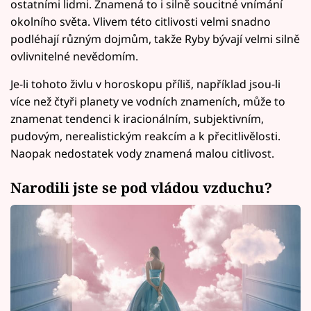
ostatními lidmi. Znamená to i silně soucitné vnímání
okolního světa. Vlivem této citlivosti velmi snadno
podléhají různým dojmům, takže Ryby bývají velmi silně
ovlivnitelné nevědomím.
Je-li tohoto živlu v horoskopu příliš, například jsou-li
více než čtyři planety ve vodních znameních, může to
znamenat tendenci k iracionálním, subjektivním,
pudovým, nerealistickým reakcím a k přecitlivělosti.
Naopak nedostatek vody znamená malou citlivost.
Narodili jste se pod vládou vzduchu?