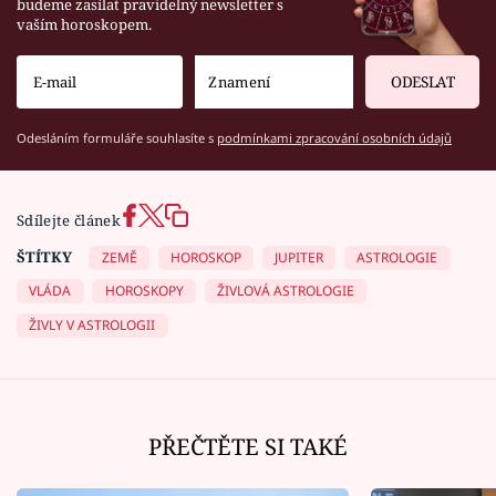
budeme zasílat pravidelný newsletter s
vaším horoskopem.
ODESLAT
Odesláním formuláře souhlasíte s
podmínkami zpracování osobních údajů
Sdílejte článek
ŠTÍTKY
ZEMĚ
HOROSKOP
JUPITER
ASTROLOGIE
VLÁDA
HOROSKOPY
ŽIVLOVÁ ASTROLOGIE
ŽIVLY V ASTROLOGII
PŘEČTĚTE SI TAKÉ