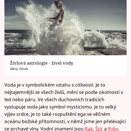
Živlová astrologie - živel vody
Zdroj: iStock
Voda je v symbolickém vztahu s citlivostí. Je to
nejtajemnější ze všech živlů, mění se podle okolností v
led nebo páru. Ve všech duchovních tradicích
vystupuje voda jako symbol mysticismu. Je to velký
výjev srdce, je to také rozpuštění ega ve věčném
oceánu božské přítomnosti, v němž jsme jen přelévající
se prchavé vlny. Vodní znamení jsou
Rak
,
Štír
a
Ryby
.