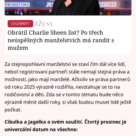
CELEBRITY
Obrátil Charlie Sheen list? Po třech
neúspěšných manželstvích má randit s
mužem
Za stejnopohlavní manželství se staví čím dál více lidí,
neboť registrovaní partneři stále nemají stejná práva a
možnosti, jako mají manželé. Ačkoliv se práva partnerů
od roku 2025 výrazně rozšířila, nevztahuje se to na
rodičovství a děti. Zda se v tomto tématu bude něco
výrazně měnit další roky, si však budou muset lidé ještě
počkat.
Cibulka a Jagelka o svém soužití. Čtvrtý prosinec je
univerzální datum na všechno: