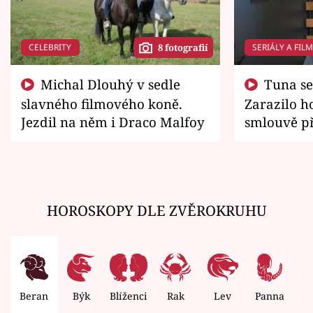
CELEBRITY
SERIÁLY A FIL
8 fotografií
Michal Dlouhý v sedle
Tuna se chtěl vrátit domů.
slavného filmového koně.
Zarazilo ho
Jezdil na něm i Draco Malfoy
smlouvě př
zemřít
HOROSKOPY DLE ZVĚROKRUHU
Beran
Býk
Blíženci
Rak
Lev
Panna
V