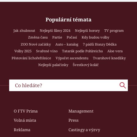
Populární témata
Jak zhubnout
Nejlepší filmy 2024
Nejlepší horory
TV program
Změna času
Partie
Počasí
Kdy budou volby
ZOO Nové začátky
Auto – katalog
7 pádů Honzy Dědka
Volby 2025
Svařené víno
Tatarák podle Pohlreicha
Aloe vera
Pěstování lichořeřišnice
Výpočet ascendentu
Tvarohové knedlíky
Nejlepší palačinky
Švestkový koláč
O FTV Prima
Management
Volná místa
Press
Reklama
Castingy a výzvy