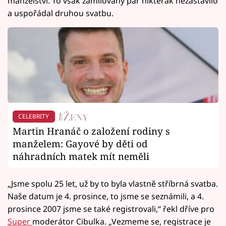
manželství. To však zamilovaný pár nikterak nezastavilo
a uspořádal druhou svatbu.
CELEBRITY
Martin Hranáč o založení rodiny s
manželem: Gayové by děti od
náhradních matek mít neměli
„Jsme spolu 25 let, už by to byla vlastně stříbrná svatba.
Naše datum je 4. prosince, to jsme se seznámili, a 4.
prosince 2007 jsme se také registrovali,“ řekl dříve pro
Super
moderátor Cibulka. „Vezmeme se, registrace je