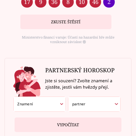
17
9
36
8
10
46
2
ZKUSTE ŠTĚSTÍ
Ministerstvo financí varuje: Účastí na hazardní hře může
vzniknout závislost ⑱
PARTNERSKÝ HOROSKOP
Jste si souzení? Zvolte znamení a
zjistěte, jestli vám hvězdy přejí.
VYPOČÍTAT