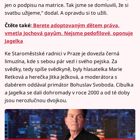
jen o podpisu na matrice. Tak jsme se domluvili, že si
svatbu užijeme,“ dodal. A opravdu si to užili.
Čtěte také:
Berete adoptovaným dětem práva,
vmetla Jochová gayům. Nejsme pedofilové, oponuje
Jagelka
Ke Staroměstské radnici v Praze je dovezla černá
limuzína, kde s sebou pár vezl i svého pejska. Za
svědky, tedy spíše svědkyně, byly hlasatelka Marie
Retková a herečka Jitka Ježková, a moderátora s
dabérem oddával primátor Bohuslav Svoboda. Cibulka
a Jagelka se dali dohromady v roce 2000 a od té doby
jsou nerozlučnou dvojkou.