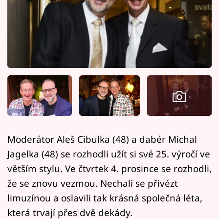
Horoskopy
Sledujte prima+
Filmový festival Karlovy Vary
Pořady
Mámy sobě
Přihlášení
Moderátor Aleš Cibulka (48) a dabér Michal
Jagelka (48) se rozhodli užít si své 25. výročí ve
Sledujte nás
větším stylu. Ve čtvrtek 4. prosince se rozhodli,
že se znovu vezmou. Nechali se přivézt
limuzínou a oslavili tak krásná společná léta,
která trvají přes dvě dekády.