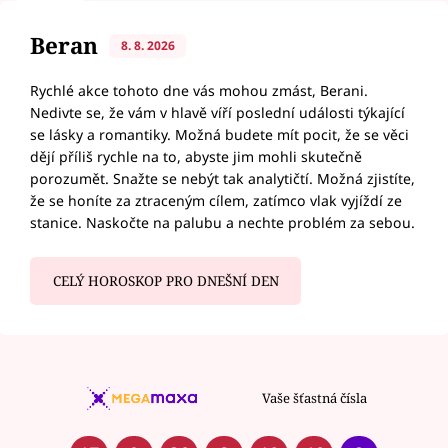
Beran
8. 8. 2026
Rychlé akce tohoto dne vás mohou zmást, Berani.
Nedivte se, že vám v hlavě víří poslední události týkající
se lásky a romantiky. Možná budete mít pocit, že se věci
dějí příliš rychle na to, abyste jim mohli skutečně
porozumět. Snažte se nebýt tak analytičtí. Možná zjistíte,
že se honíte za ztraceným cílem, zatímco vlak vyjíždí ze
stanice. Naskočte na palubu a nechte problém za sebou.
CELÝ HOROSKOP PRO DNEŠNÍ DEN
Vaše šťastná čísla