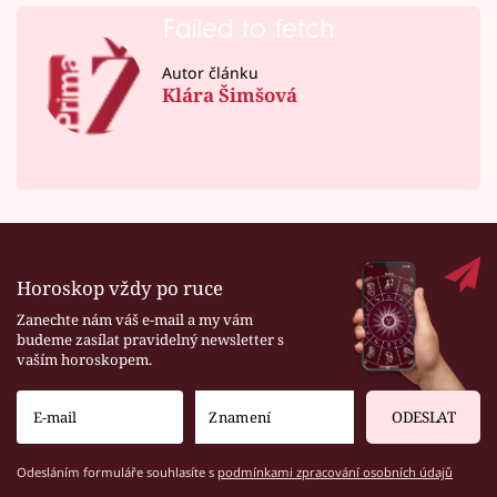
Failed to fetch
Autor článku
Klára Šimšová
Horoskop vždy po ruce
Zanechte nám váš e-mail a my vám
budeme zasílat pravidelný newsletter s
vaším horoskopem.
ODESLAT
Odesláním formuláře souhlasíte s
podmínkami zpracování osobních údajů