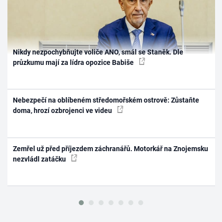
Nikdy nezpochybňujte voliče ANO, smál se Staněk. Dle
průzkumu mají za lídra opozice Babiše
Nebezpečí na oblíbeném středomořském ostrově: Zůstaňte
doma, hrozí ozbrojenci ve videu
Zemřel už před příjezdem záchranářů. Motorkář na Znojemsku
nezvládl zatáčku