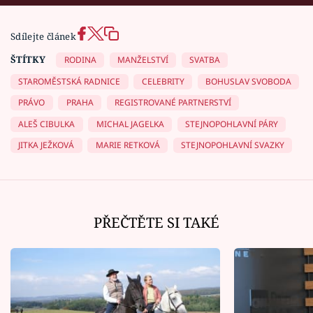
Sdílejte článek
ŠTÍTKY
RODINA
MANŽELSTVÍ
SVATBA
STAROMĚSTSKÁ RADNICE
CELEBRITY
BOHUSLAV SVOBODA
PRÁVO
PRAHA
REGISTROVANÉ PARTNERSTVÍ
ALEŠ CIBULKA
MICHAL JAGELKA
STEJNOPOHLAVNÍ PÁRY
JITKA JEŽKOVÁ
MARIE RETKOVÁ
STEJNOPOHLAVNÍ SVAZKY
PŘEČTĚTE SI TAKÉ