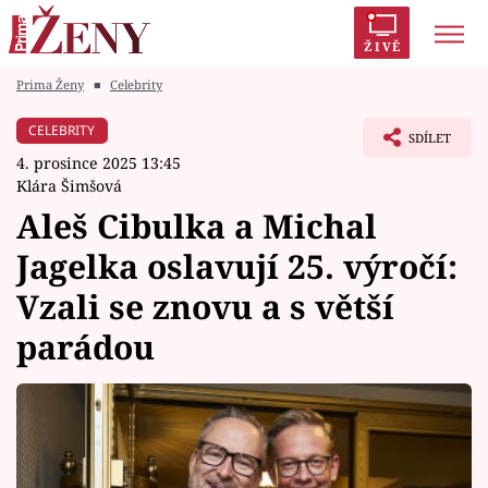
ŽIVĚ
Prima Ženy
■
Celebrity
Trendy:
Polabí
Inspekce
Prostřeno!
AYTO?
CELEBRITY
SDÍLET
Módní alarm
Zrádci
Proměny
4. prosince 2025 13:45
Klára Šimšová
Aleš Cibulka a Michal
Jagelka oslavují 25. výročí:
Témata
Vzali se znovu a s větší
Celebrity
parádou
Vztahy
Seriály