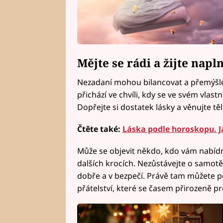
Mějte se rádi a žijte napl
Nezadaní mohou bilancovat a přemýšlet
přichází ve chvíli, kdy se ve svém vlast
Dopřejte si dostatek lásky a věnujte tě
Čtěte také:
Láska podle horoskopu. J
Může se objevit někdo, kdo vám nabí
dalších krocích. Nezůstávejte o samotě 
dobře a v bezpečí. Právě tam můžete p
přátelství, které se časem přirozeně p