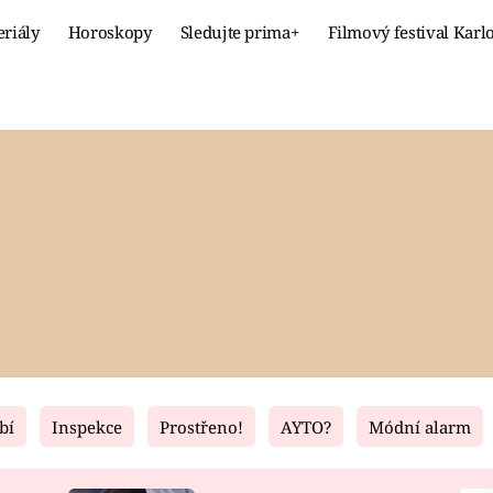
eriály
Horoskopy
Sledujte prima+
Filmový festival Karl
Celebrity
Recept
MÓDA A KRÁSA
HLAVNÍ JÍ
VZTAHY A SEX
SLADKÉ
PRIMA MAMINKA
ZDRAVÉ
bí
Inspekce
Prostřeno!
AYTO?
Módní alarm
Fresh
Living
RECEPTY
BYDLENÍ