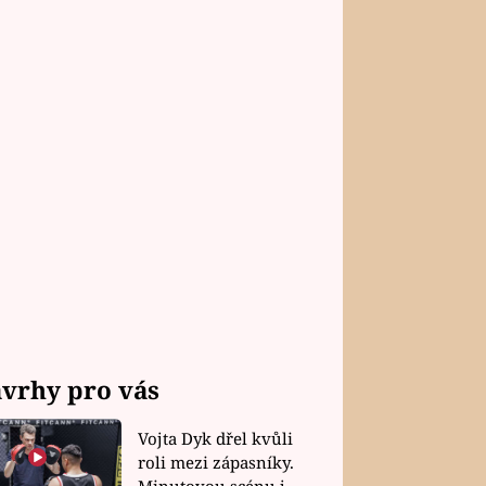
vrhy pro vás
Vojta Dyk dřel kvůli
roli mezi zápasníky.
Minutovou scénu jel