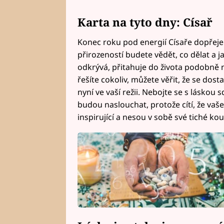
Karta na tyto dny: Císař
Konec roku pod energií Císaře dopřeje 
přirozeností budete vědět, co dělat a j
odkrývá, přitahuje do života podobně 
řešíte cokoliv, můžete věřit, že se dost
nyní ve vaší režii. Nebojte se s láskou s
budou naslouchat, protože cítí, že vaše
inspirující a nesou v sobě své tiché kou