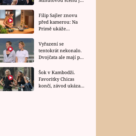
bez dubla
Filip Sajler znovu
před kamerou: Na
Primě ukáže
poctivou kuchyni i
rychlé recepty
Vyřazení se
tentokrát nekonalo.
Dvojčata ale mají po
uzavření třetí etapy
závodu nůž na krku
Šok v Kambodži.
Favoritky Chicas
končí, závod ukázal
svou nejtvrdší tvář