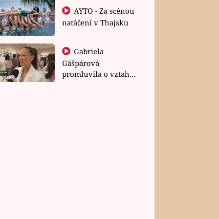
AYTO - Za scénou
natáčení v Thajsku
Gabriela
Gášpárová
promluvila o vztahu
a zakládání rodiny