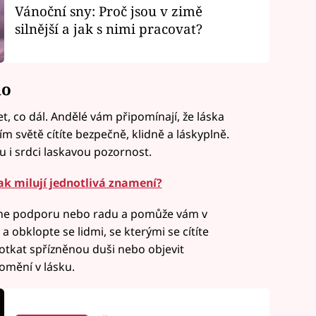
Vánoční sny: Proč jsou v zimě
silnější a jak s nimi pracovat?
no
, co dál. Andělé vám připomínají, že láska
ním světě cítíte bezpečně, klidně a láskyplně.
lu i srdci laskavou pozornost.
ak milují jednotlivá znamení?
dne podporu nebo radu a pomůže vám v
a obklopte se lidmi, se kterými se cítíte
otkat spřízněnou duši nebo objevit
romění v lásku.