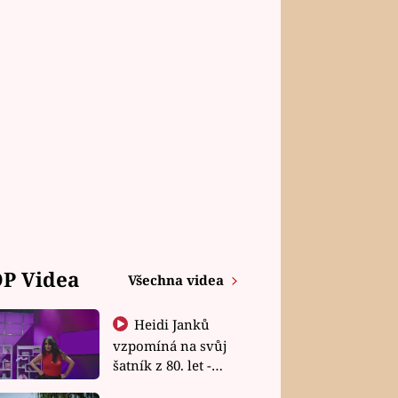
P Videa
Všechna videa
Heidi Janků
vzpomíná na svůj
šatník z 80. let -
Shopaholičky