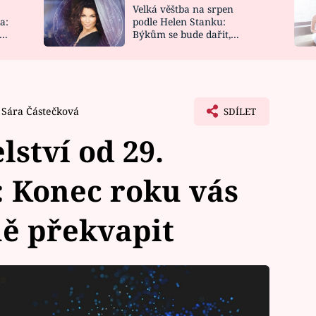
Velká věštba na srpen
NOVINKY
ZAHRADA
a:
podle Helen Stanku:
y
Býkům se bude dařit,
VIDEORECEPTY
DESIGN
Vodnáře čeká jízda
Sára Částečková
SDÍLET
lství od 29.
: Konec roku vás
ě překvapit