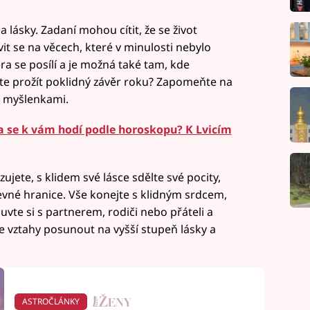
 a lásky. Zadaní mohou cítit, že se život
t se na věcech, které v minulosti nebylo
ra se posílí a je možná také tam, kde
te prožít poklidný závěr roku? Zapomeňte na
 i myšlenkami.
a se k vám hodí podle horoskopu? K Lvicím
ujete, s klidem své lásce sdělte své pocity,
evné hranice. Vše konejte s klidným srdcem,
e si s partnerem, rodiči nebo přáteli a
te vztahy posunout na vyšší stupeň lásky a
ASTROČLÁNKY