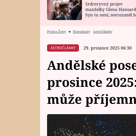
Srdceryvný projev
SNÁŘ
CELEBRITY
manželky Glena Hansard
Syn tu není, nerozuměl b
HOROSKOP NA
VAŘENÍ
tomu, vysvětlila
ROK 2023
Prima Ženy
■
Horoskopy
Astročlánky
29. prosince 2025 06:30
ASTROČLÁNKY
Andělské pose
prosince 2025
může příjemn