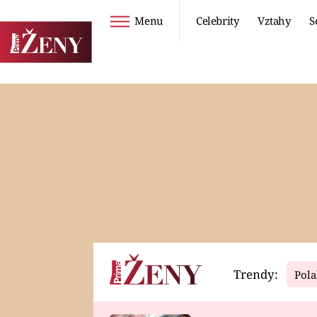
Menu
Celebrity
Vztahy
S
Seriály
Životní styl
ZOO
DIETY A HUBNUTÍ
PROSTŘENO!
CESTOVÁNÍ A
DOVOLENÁ
DUCH
ZDRAVÍ
Trendy:
Pola
Horoskopy
Video
ASTROČLÁNKY
SERIÁLY