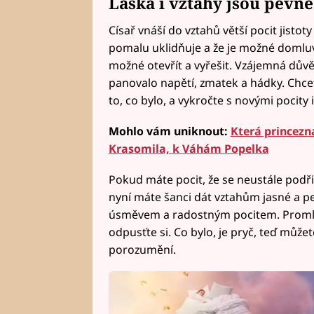
Láska i vztahy jsou pevné
Císař vnáší do vztahů větší pocit jistoty
pomalu uklidňuje a že je možné domluvi
možné otevřít a vyřešit. Vzájemná důvě
panovalo napětí, zmatek a hádky. Chce
to, co bylo, a vykročte s novými pocity
Mohlo vám uniknout:
Která princezn
Krasomila, k Váhám Popelka
Pokud máte pocit, že se neustále podřiz
nyní máte šanci dát vztahům jasné a p
úsměvem a radostným pocitem. Promluvt
odpusťte si. Co bylo, je pryč, teď může
porozumění.