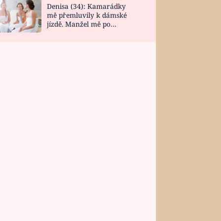
Denisa (34): Kamarádky
mě přemluvily k dámské
jízdě. Manžel mě po
návratu zaskočil