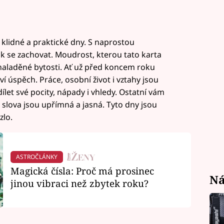
klidné a praktické dny. S naprostou
ak se zachovat. Moudrost, kterou tato karta
naladěné bytosti. Ať už před koncem roku
aví úspěch. Práce, osobní život i vztahy jsou
dílet své pocity, nápady i vhledy. Ostatní vám
 slova jsou upřímná a jasná. Tyto dny jsou
zlo.
ASTROČLÁNKY
Magická čísla: Proč má prosinec
Ná
jinou vibraci než zbytek roku?