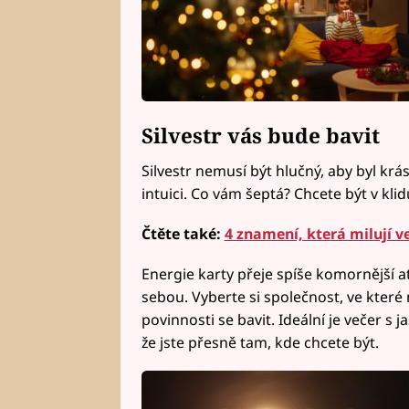
Silvestr vás bude bavit
Silvestr nemusí být hlučný, aby byl krá
intuici. Co vám šeptá? Chcete být v klid
Čtěte také:
4 znamení, která milují v
Energie karty přeje spíše komornější a
sebou. Vyberte si společnost, ve které 
povinnosti se bavit. Ideální je večer 
že jste přesně tam, kde chcete být.