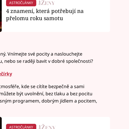
ASTROČLÁNKY
4 znamení, která potřebují na
přelomu roku samotu
sný. Vnímejte své pocity a naslouchejte
u, nebo se raději bavit v dobré společnosti?
ečírky
tmosféře, kde se cítíte bezpečně a sami
můžete být uvolnění, bez tlaku a bez pocitu
s jasným programem, dobrým jídlem a pocitem,
ASTROČLÁNKY