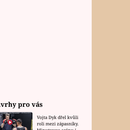
vrhy pro vás
Vojta Dyk dřel kvůli
roli mezi zápasníky.
Minutovou scénu jel