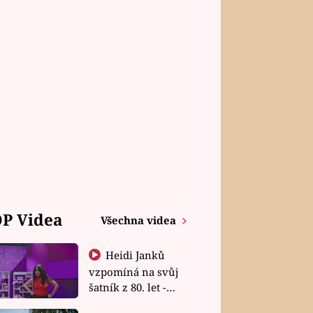
P Videa
Všechna videa
Heidi Janků
vzpomíná na svůj
šatník z 80. let -
Shopaholičky