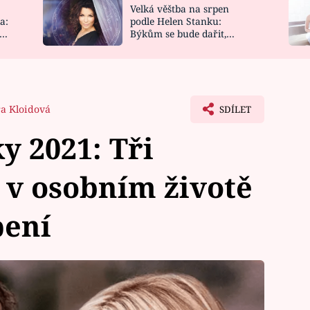
Velká věštba na srpen
NOVINKY
ZAHRADA
a:
podle Helen Stanku:
y
Býkům se bude dařit,
VIDEORECEPTY
DESIGN
Vodnáře čeká jízda
ra Kloidová
SDÍLET
y 2021: Tři
 v osobním životě
pení