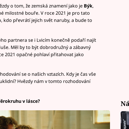
ězdy o tom, že zemská znamení jako je
Býk
,
milostné bouře. V roce 2021 je pro tato
 kdo převrátí jejich svět naruby, a bude to
ého partnera se i Lvicím konečně podaří najít
uše. Měl by to být dobrodružný a zábavný
e 2021 opačné pohlaví přitahovat jako
odování se o našich vztazích. Kdy je čas vše
še uklidní? Hvězdy nám v tomto rozhodování
ěrokruhu v lásce?
Ná