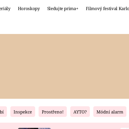
eriály
Horoskopy
Sledujte prima+
Filmový festival Karl
Celebrity
Recept
MÓDA A KRÁSA
HLAVNÍ JÍ
VZTAHY A SEX
SLADKÉ
PRIMA MAMINKA
ZDRAVÉ
bí
Inspekce
Prostřeno!
AYTO?
Módní alarm
Fresh
Living
RECEPTY
BYDLENÍ