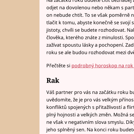
Na začátku roku budete cítit beznaděj
odjet na dovolenou nebo někam s part
on nebude chtít. To se však poměrně n
tlačit k tomu, abyste konečně se svojí s
jistoty, chvíli se budete rozhodovat. 
člověka, kterého znáte z minulosti. S
zažívat spoustu lásky a pochopení. Za
roku se ale budou rozhodovat mezi dv
Přečtěte si
podrobný horoskop na rok 
Rak
Váš partner pro vás na začátku roku bud
uvědomíte, že je pro vás velkým příno
konfliktů spojených s přitažlivostí a f
plný hojnosti a velkých změn. Možná s
ne však v negativním slova smyslu. Dík
jeho splněný sen. Na konci roku budete 