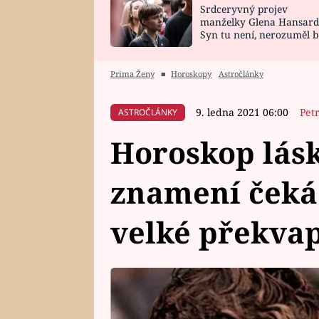
Srdceryvný projev
SNÁŘ
CELEBRITY
manželky Glena Hansard
Syn tu není, nerozuměl b
HOROSKOP NA
VAŘENÍ
tomu, vysvětlila
ROK 2023
Prima Ženy
■
Horoskopy
Astročlánky
9. ledna 2021 06:00
Pet
ASTROČLÁNKY
Horoskop lásk
znamení čeká
velké překva