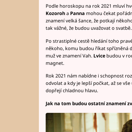
Podle horoskopu na rok 2021 mluví hv
Kozoroh
a
Panna
mohou čekat pořádné 
znamení velká šance, že potkají někoho,
tak vážné, že budou uvažovat o svatbě.
Po strastiplné cestě hledání toho prav
někoho, komu budou říkat spřízněná d
muž ve znamení Vah.
Lvice
budou v roc
magnet.
Rok 2021 nám nabídne i schopnost rozh
odvolat a kdy je lepší počkat, až se v
dopřejí chladnou hlavu.
Jak na tom budou ostatní znamení zv