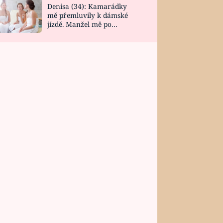
Denisa (34): Kamarádky
mě přemluvily k dámské
jízdě. Manžel mě po
návratu zaskočil