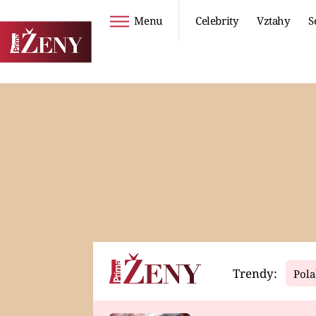
Menu
Celebrity
Vztahy
S
Seriály
Životní styl
ZOO
DIETY A HUBNUTÍ
PROSTŘENO!
CESTOVÁNÍ A
DOVOLENÁ
DUCH
ZDRAVÍ
Trendy:
Pola
Horoskopy
Video
ASTROČLÁNKY
SERIÁLY