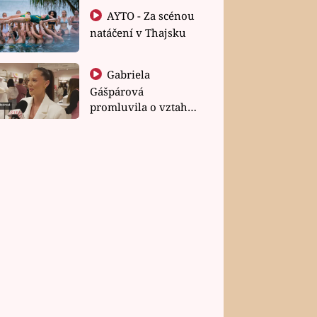
AYTO - Za scénou
natáčení v Thajsku
Gabriela
Gášpárová
promluvila o vztahu
a zakládání rodiny