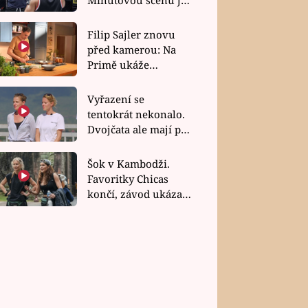
bez dubla
Filip Sajler znovu
před kamerou: Na
Primě ukáže
poctivou kuchyni i
rychlé recepty
Vyřazení se
tentokrát nekonalo.
Dvojčata ale mají po
uzavření třetí etapy
závodu nůž na krku
Šok v Kambodži.
Favoritky Chicas
končí, závod ukázal
svou nejtvrdší tvář