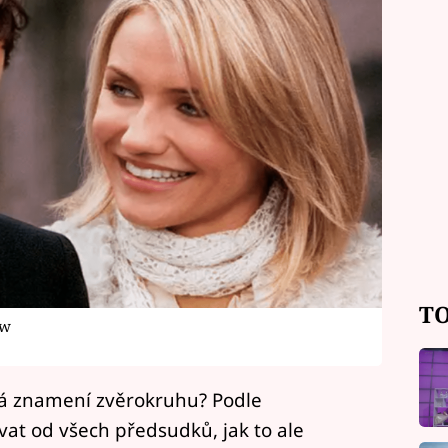
TO
aw
vá znamení zvěrokruhu? Podle
t od všech předsudků, jak to ale