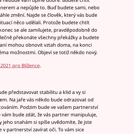
 a nebude vám úplně dobře. Budete chtít
nerem a nepůjde to. Buď budete sami, nebo
áhle změní. Najde se člověk, který vás bude
ituací něco udělali. Protože budete chtít
Nakonec se ale zamilujete, pravděpodobně do
polečně překonáte všechny překážky a budete
daní mohou obnovit vztah doma, na konci
ěma možnostmi. Objeví se totiž někdo nový.
2021 pro Blížence
.
e představovat stabilitu a klid a vy si
sem. Na jaře vás někdo bude odrazovat od
lirtováním. Podzim bude ve vašem partnerství
e vám bude zdát, že vás partner manipuluje,
y jeho snahám si spíše uvědomíte, že jste
v partnerství zavírat oči. To vám sice