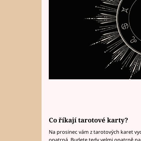
Co říkají tarotové karty?
Na prosinec vám z tarotových karet vyc
opatrná. Budete tedy velmi opatrně naš