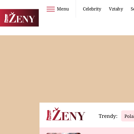
Menu
Celebrity
Vztahy
S
Seriály
Životní styl
ZOO
DIETY A HUBNUTÍ
PROSTŘENO!
CESTOVÁNÍ A
DOVOLENÁ
DUCH
ZDRAVÍ
Trendy:
Pola
Horoskopy
Video
ASTROČLÁNKY
SERIÁLY