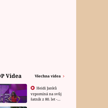
P Videa
Všechna videa
Heidi Janků
vzpomíná na svůj
šatník z 80. let -
Shopaholičky