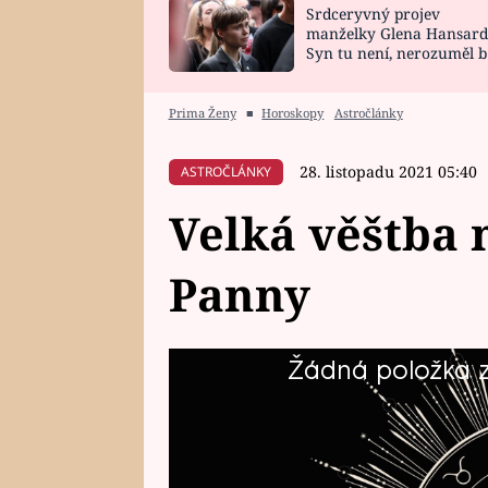
Srdceryvný projev
SNÁŘ
CELEBRITY
manželky Glena Hansard
Syn tu není, nerozuměl b
HOROSKOP NA
VAŘENÍ
tomu, vysvětlila
ROK 2023
Prima Ženy
■
Horoskopy
Astročlánky
28. listopadu 2021 05:40
ASTROČLÁNKY
Velká věštba 
Panny
Žádná položka z 
Co čeká Panny v posledním měsíci
dát pozor, čeho se vyvarovat a 
Přečtěte si předpověď na prosine
mariášových karet a také run vyč