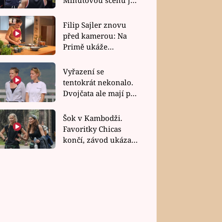
bez dubla
Filip Sajler znovu
před kamerou: Na
Primě ukáže
poctivou kuchyni i
rychlé recepty
Vyřazení se
tentokrát nekonalo.
Dvojčata ale mají po
uzavření třetí etapy
závodu nůž na krku
Šok v Kambodži.
Favoritky Chicas
končí, závod ukázal
svou nejtvrdší tvář