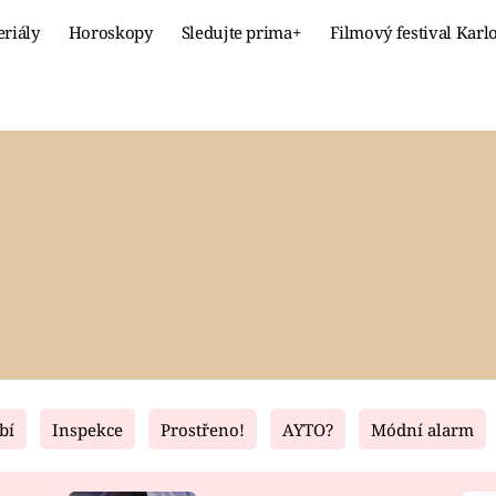
eriály
Horoskopy
Sledujte prima+
Filmový festival Karl
Celebrity
Recept
MÓDA A KRÁSA
HLAVNÍ JÍ
VZTAHY A SEX
SLADKÉ
PRIMA MAMINKA
ZDRAVÉ
bí
Inspekce
Prostřeno!
AYTO?
Módní alarm
Fresh
Living
RECEPTY
BYDLENÍ