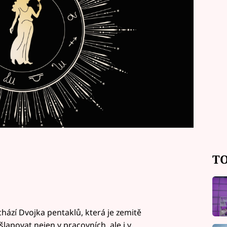
TO
hází Dvojka pentaklů, která je zemitě
lapovat nejen v pracovních, ale i v