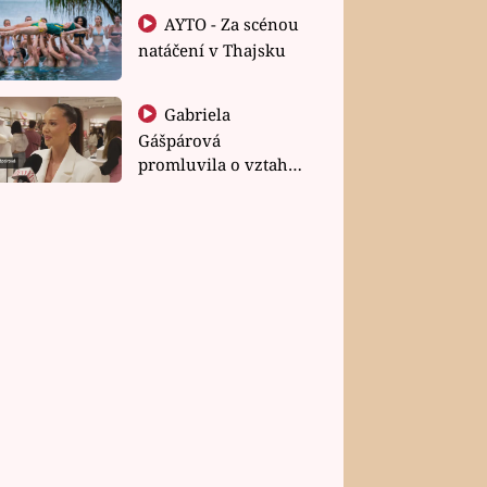
AYTO - Za scénou
natáčení v Thajsku
Gabriela
Gášpárová
promluvila o vztahu
a zakládání rodiny