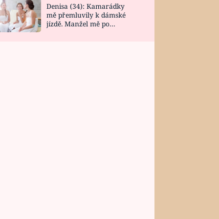
Denisa (34): Kamarádky
mě přemluvily k dámské
jízdě. Manžel mě po
návratu zaskočil