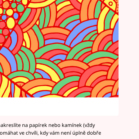
nakreslíte na papírek nebo kamínek (vždy
omáhat ve chvíli, kdy vám není úplně dobře