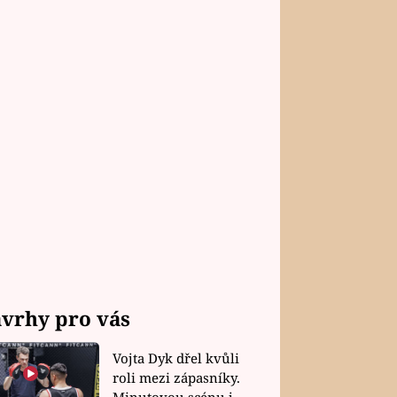
vrhy pro vás
Vojta Dyk dřel kvůli
roli mezi zápasníky.
Minutovou scénu jel