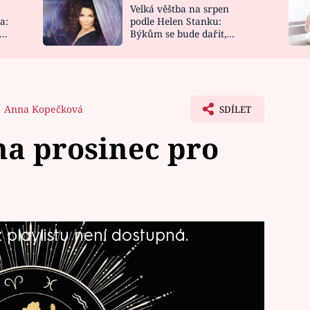
Velká věštba na srpen
NOVINKY
ZAHRADA
a:
podle Helen Stanku:
y
Býkům se bude dařit,
VIDEORECEPTY
DESIGN
Vodnáře čeká jízda
Anna Kopečková
SDÍLET
na prosinec pro
playlistu není dostupná.
 letošního roku? Na co byste si měli
co byste naopak neměli promeškat?
c, kterou pro Panny z tarotových a
etla slavná kartářka Helen Stanku.