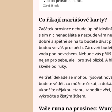
Věštba prosinec Panna
Zdroj: iStock
Co říkají mariášové karty?
Začátek prosince nebude úplně ideální.
s tím nic nenaděláte a nezbude vám než
dobré a zpětně se na to budete dívat po
budou ve váš prospěch. Zároveň budet
voda pod povrchem. Nebude vás příliš s
nejen pro sebe, ale i pro své blízké. A
skvěle od ruky.
Ve třetí dekádě se mohou rýsovat nové
budete vědět, co můžete čekat, a dokáž
ukončíte nějakou etapu, zahodíte věci
vykročíte s čistým štítem.
Vaše runa na prosinec: Wun