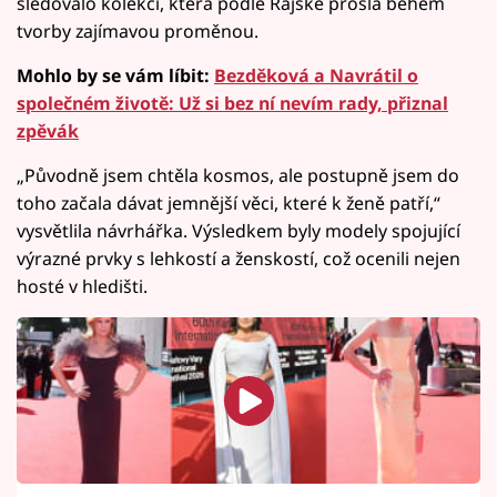
sledovalo kolekci, která podle Rajské prošla během
tvorby zajímavou proměnou.
Mohlo by se vám líbit:
Bezděková a Navrátil o
společném životě: Už si bez ní nevím rady, přiznal
zpěvák
„Původně jsem chtěla kosmos, ale postupně jsem do
toho začala dávat jemnější věci, které k ženě patří,“
vysvětlila návrhářka. Výsledkem byly modely spojující
výrazné prvky s lehkostí a ženskostí, což ocenili nejen
hosté v hledišti.