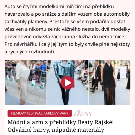
Auto se čtyřmi modelkami mířícími na přehlídku
havarovalo a po srážce s dalším vozem oba automobily
zachvátily plameny. Přestože se všem podařilo dostat
včas ven a nikomu se nic vážného nestalo, dvě modelky
preventivně odvezla záchranná služba do nemocnice.
Pro návrhářku i celý její tým to byly chvíle plné nejistoty
a rychlých rozhodnutí.
FILMOVÝ FESTIVAL KARLOVY VARY
Módní alarm z přehlídky Beaty Rajské:
Odvážné barvy, nápadné materiály