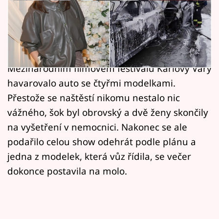
Horoskopy
Místo posledních příprav řešila návrhářka
Sledujte prima+
Beata Rajská chvíle plné obav. Jen několik
Filmový festival Karlovy Vary
hodin před její módní přehlídkou na
Mezinárodním filmovém festivalu Karlovy Vary
Pořady
havarovalo auto se čtyřmi modelkami.
Přestože se naštěstí nikomu nestalo nic
Mámy sobě
vážného, šok byl obrovský a dvě ženy skončily
na vyšetření v nemocnici. Nakonec se ale
Přihlášení
podařilo celou show odehrát podle plánu a
jedna z modelek, která vůz řídila, se večer
Sledujte nás
dokonce postavila na molo.