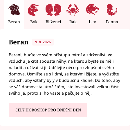
Beran
Býk
Blíženci
Rak
Lev
Panna
V
Beran
9. 8. 2026
Berani, buďte ve svém přístupu mírní a zdrženliví. Ve
vzduchu je cítit spousta něhy, na kterou byste se měli
naladit a užívat si ji. Udělejte něco pro zlepšení svého
domova. Usmiřte se s lidmi, se kterými žijete, a vyčistěte
vzduch, aby vztahy byly v budoucnu klidné. Do toho, aby
se váš domov stal útočištěm, jste investovali velkou část
svého já, proto si ho važte a pečujte o něj.
CELÝ HOROSKOP PRO DNEŠNÍ DEN