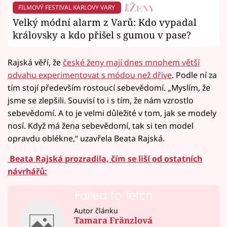
FILMOVÝ FESTIVAL KARLOVY VARY
Velký módní alarm z Varů: Kdo vypadal
královsky a kdo přišel s gumou v pase?
Rajská věří, že
české ženy mají dnes mnohem větší
odvahu experimentovat s módou než dříve
. Podle ní za
tím stojí především rostoucí sebevědomí. „Myslím, že
jsme se zlepšili. Souvisí to i s tím, že nám vzrostlo
sebevědomí. A to je velmi důležité v tom, jak se modely
nosí. Když má žena sebevědomí, tak si ten model
opravdu oblékne,“ uzavřela Beata Rajská.
Beata Rajská prozradila, čím se liší od ostatních
návrhářů:
Failed to fetch
Autor článku
Tamara Fränzlová