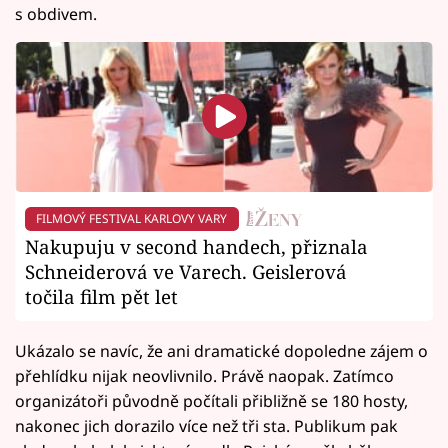
s obdivem.
FILMOVÝ FESTIVAL KARLOVY VARY
Nakupuju v second handech, přiznala
Schneiderová ve Varech. Geislerová
točila film pět let
Ukázalo se navíc, že ani dramatické dopoledne zájem o
přehlídku nijak neovlivnilo. Právě naopak. Zatímco
organizátoři původně počítali přibližně se 180 hosty,
nakonec jich dorazilo více než tři sta. Publikum pak