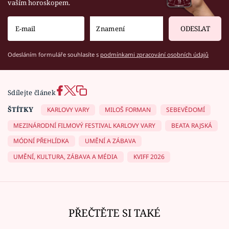
vaším horoskopem.
ODESLAT
Odesláním formuláře souhlasíte s
podmínkami zpracování osobních údajů
Sdílejte článek
ŠTÍTKY
KARLOVY VARY
MILOŠ FORMAN
SEBEVĚDOMÍ
MEZINÁRODNÍ FILMOVÝ FESTIVAL KARLOVY VARY
BEATA RAJSKÁ
MÓDNÍ PŘEHLÍDKA
UMĚNÍ A ZÁBAVA
UMĚNÍ, KULTURA, ZÁBAVA A MÉDIA
KVIFF 2026
PŘEČTĚTE SI TAKÉ