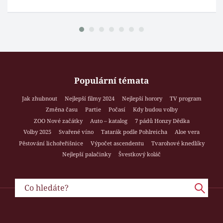
Populární témata
Jak zhubnout
Nejlepší filmy 2024
Nejlepší horory
TV program
Změna času
Partie
Počasí
Kdy budou volby
ZOO Nové začátky
Auto – katalog
7 pádů Honzy Dědka
Volby 2025
Svařené víno
Tatarák podle Pohlreicha
Aloe vera
Pěstování lichořeřišnice
Výpočet ascendentu
Tvarohové knedlíky
Nejlepší palačinky
Švestkový koláč