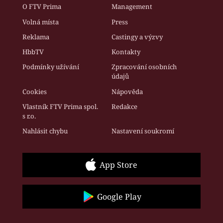
O FTV Prima
Management
Volná místa
Press
Reklama
Castingy a výzvy
HbbTV
Kontakty
Podmínky užívání
Zpracování osobních
údajů
Cookies
Nápověda
Vlastník FTV Prima spol.
Redakce
s r.o.
Nahlásit chybu
Nastavení soukromí
App Store
Google Play