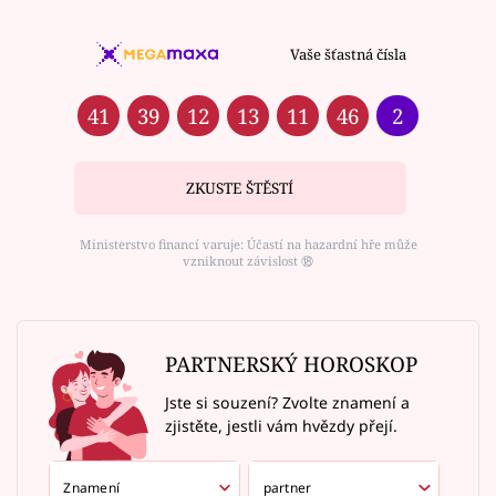
Vaše šťastná čísla
41
39
12
13
11
46
2
ZKUSTE ŠTĚSTÍ
Ministerstvo financí varuje: Účastí na hazardní hře může
vzniknout závislost ⑱
PARTNERSKÝ HOROSKOP
Jste si souzení? Zvolte znamení a
zjistěte, jestli vám hvězdy přejí.