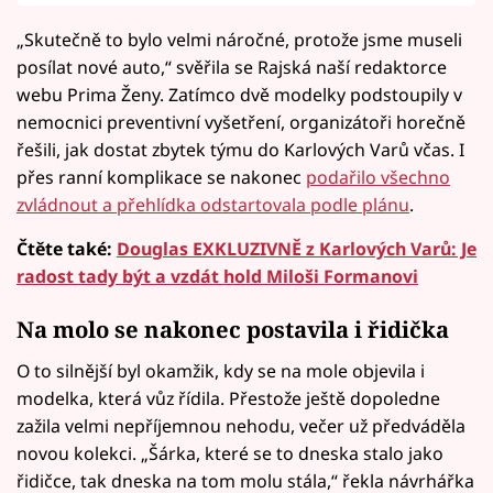
„Skutečně to bylo velmi náročné, protože jsme museli
posílat nové auto,“ svěřila se Rajská naší redaktorce
webu Prima Ženy. Zatímco dvě modelky podstoupily v
nemocnici preventivní vyšetření, organizátoři horečně
řešili, jak dostat zbytek týmu do Karlových Varů včas. I
přes ranní komplikace se nakonec
podařilo všechno
zvládnout a přehlídka odstartovala podle plánu
.
Čtěte také:
Douglas EXKLUZIVNĚ z Karlových Varů: Je
radost tady být a vzdát hold Miloši Formanovi
Na molo se nakonec postavila i řidička
O to silnější byl okamžik, kdy se na mole objevila i
modelka, která vůz řídila. Přestože ještě dopoledne
zažila velmi nepříjemnou nehodu, večer už předváděla
novou kolekci. „Šárka, které se to dneska stalo jako
řidičce, tak dneska na tom molu stála,“ řekla návrhářka