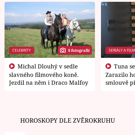
CELEBRITY
SERIÁLY A FIL
8 fotografií
Michal Dlouhý v sedle
Tuna se chtěl vrátit domů.
slavného filmového koně.
Zarazilo ho
Jezdil na něm i Draco Malfoy
smlouvě př
zemřít
HOROSKOPY DLE ZVĚROKRUHU