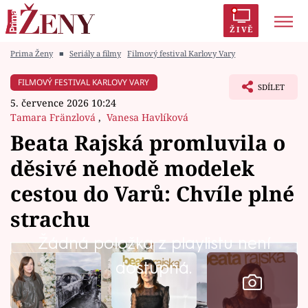
ŽIVĚ
Prima Ženy
■
Seriály a filmy
Filmový festival Karlovy Vary
Trendy:
Polabí
Inspekce
Prostřeno!
AYTO?
FILMOVÝ FESTIVAL KARLOVY VARY
SDÍLET
Módní alarm
Zrádci
Proměny
5. července 2026 10:24
Tamara Fränzlová
,
Vanesa Havlíková
Beata Rajská promluvila o
děsivé nehodě modelek
Témata
cestou do Varů: Chvíle plné
Celebrity
strachu
Žádná položka z playlistu není
Vztahy
dostupná.
Seriály