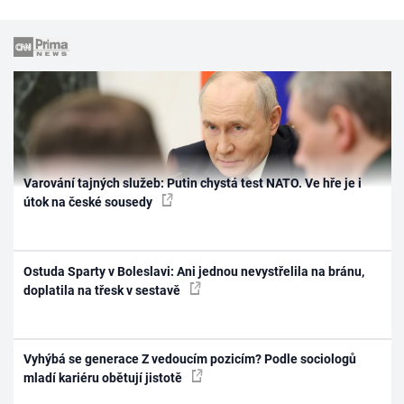
Varování tajných služeb: Putin chystá test NATO. Ve hře je i
útok na české sousedy
Ostuda Sparty v Boleslavi: Ani jednou nevystřelila na bránu,
doplatila na třesk v sestavě
Vyhýbá se generace Z vedoucím pozicím? Podle sociologů
mladí kariéru obětují jistotě